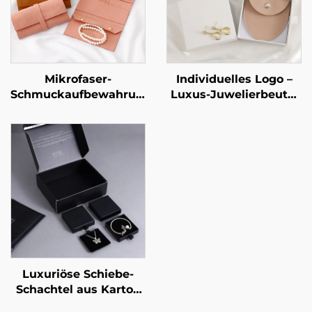
Mikrofaser-
Individuelles Logo –
Schmuckaufbewahrungstasche
Luxus-Juwelierbeutel
mit individueller
aus PU-Leder im
Gravur – tragbar,
Umschlag-Stil mit
multifunktional, für
Druckknopfverschluss
Ohrringe, Ringe,
und weichem
Halsketten und Uhren
Mikrofaser-Futter zur
– Aufrolltasche
Aufbewahrung von
Halsketten, Ohrringen
und Ringen
Luxuriöse Schiebe-
Schachtel aus Karton
für Schmuck mit