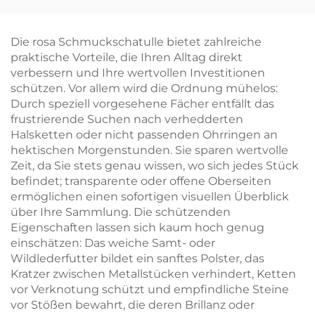
individuellem Logo –
Schublade mit
Bandgriff zur
Die rosa Schmuckschatulle bietet zahlreiche
Verpackung von
praktische Vorteile, die Ihren Alltag direkt
Halsketten, Ringen,
verbessern und Ihre wertvollen Investitionen
Ohrringen und
schützen. Vor allem wird die Ordnung mühelos:
Armbändern
Durch speziell vorgesehene Fächer entfällt das
frustrierende Suchen nach verhedderten
Halsketten oder nicht passenden Ohrringen an
hektischen Morgenstunden. Sie sparen wertvolle
Zeit, da Sie stets genau wissen, wo sich jedes Stück
befindet; transparente oder offene Oberseiten
ermöglichen einen sofortigen visuellen Überblick
über Ihre Sammlung. Die schützenden
Eigenschaften lassen sich kaum hoch genug
einschätzen: Das weiche Samt- oder
Wildlederfutter bildet ein sanftes Polster, das
Kratzer zwischen Metallstücken verhindert, Ketten
vor Verknotung schützt und empfindliche Steine
vor Stößen bewahrt, die deren Brillanz oder