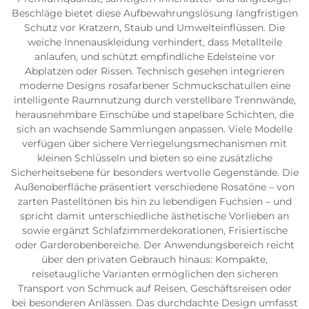
Beschläge bietet diese Aufbewahrungslösung langfristigen
Schutz vor Kratzern, Staub und Umwelteinflüssen. Die
weiche Innenauskleidung verhindert, dass Metallteile
anlaufen, und schützt empfindliche Edelsteine vor
Abplatzen oder Rissen. Technisch gesehen integrieren
moderne Designs rosafarbener Schmuckschatullen eine
intelligente Raumnutzung durch verstellbare Trennwände,
herausnehmbare Einschübe und stapelbare Schichten, die
sich an wachsende Sammlungen anpassen. Viele Modelle
verfügen über sichere Verriegelungsmechanismen mit
kleinen Schlüsseln und bieten so eine zusätzliche
Sicherheitsebene für besonders wertvolle Gegenstände. Die
Außenoberfläche präsentiert verschiedene Rosatöne – von
zarten Pastelltönen bis hin zu lebendigen Fuchsien – und
spricht damit unterschiedliche ästhetische Vorlieben an
sowie ergänzt Schlafzimmerdekorationen, Frisiertische
oder Garderobenbereiche. Der Anwendungsbereich reicht
über den privaten Gebrauch hinaus: Kompakte,
reisetaugliche Varianten ermöglichen den sicheren
Transport von Schmuck auf Reisen, Geschäftsreisen oder
bei besonderen Anlässen. Das durchdachte Design umfasst