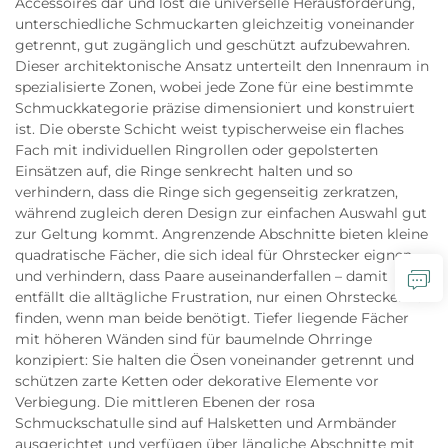
Accessoires dar und löst die universelle Herausforderung,
unterschiedliche Schmuckarten gleichzeitig voneinander
getrennt, gut zugänglich und geschützt aufzubewahren.
Dieser architektonische Ansatz unterteilt den Innenraum in
spezialisierte Zonen, wobei jede Zone für eine bestimmte
Schmuckkategorie präzise dimensioniert und konstruiert
ist. Die oberste Schicht weist typischerweise ein flaches
Fach mit individuellen Ringrollen oder gepolsterten
Einsätzen auf, die Ringe senkrecht halten und so
verhindern, dass die Ringe sich gegenseitig zerkratzen,
während zugleich deren Design zur einfachen Auswahl gut
zur Geltung kommt. Angrenzende Abschnitte bieten kleine
quadratische Fächer, die sich ideal für Ohrstecker eignen
und verhindern, dass Paare auseinanderfallen – damit
entfällt die alltägliche Frustration, nur einen Ohrstecker zu
finden, wenn man beide benötigt. Tiefer liegende Fächer
mit höheren Wänden sind für baumelnde Ohrringe
konzipiert: Sie halten die Ösen voneinander getrennt und
schützen zarte Ketten oder dekorative Elemente vor
Verbiegung. Die mittleren Ebenen der rosa
Schmuckschatulle sind auf Halsketten und Armbänder
ausgerichtet und verfügen über längliche Abschnitte mit