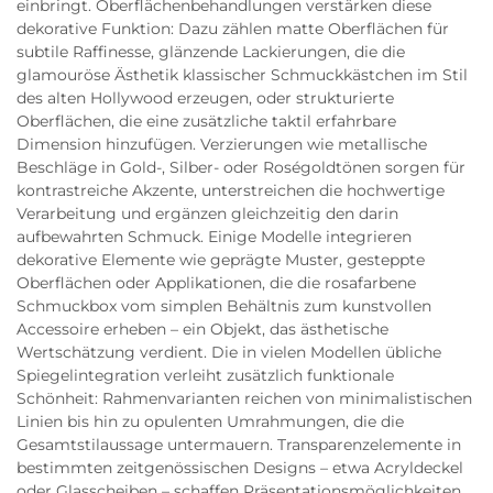
einbringt. Oberflächenbehandlungen verstärken diese
dekorative Funktion: Dazu zählen matte Oberflächen für
subtile Raffinesse, glänzende Lackierungen, die die
glamouröse Ästhetik klassischer Schmuckkästchen im Stil
des alten Hollywood erzeugen, oder strukturierte
Oberflächen, die eine zusätzliche taktil erfahrbare
Dimension hinzufügen. Verzierungen wie metallische
Beschläge in Gold-, Silber- oder Roségoldtönen sorgen für
kontrastreiche Akzente, unterstreichen die hochwertige
Verarbeitung und ergänzen gleichzeitig den darin
aufbewahrten Schmuck. Einige Modelle integrieren
dekorative Elemente wie geprägte Muster, gesteppte
Oberflächen oder Applikationen, die die rosafarbene
Schmuckbox vom simplen Behältnis zum kunstvollen
Accessoire erheben – ein Objekt, das ästhetische
Wertschätzung verdient. Die in vielen Modellen übliche
Spiegelintegration verleiht zusätzlich funktionale
Schönheit: Rahmenvarianten reichen von minimalistischen
Linien bis hin zu opulenten Umrahmungen, die die
Gesamtstilaussage untermauern. Transparenzelemente in
bestimmten zeitgenössischen Designs – etwa Acryldeckel
oder Glasscheiben – schaffen Präsentationsmöglichkeiten,