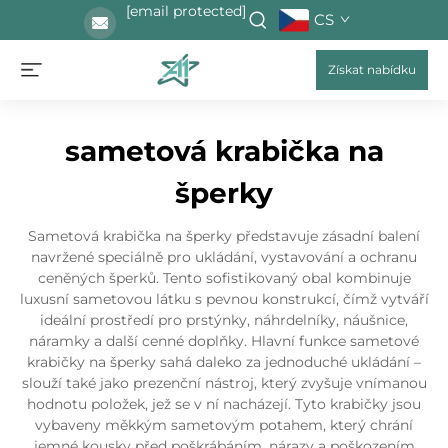
[email protected]
CS
Získat nabídku
sametová krabička na
šperky
Sametová krabička na šperky představuje zásadní balení
navržené speciálně pro ukládání, vystavování a ochranu
ceněných šperků. Tento sofistikovaný obal kombinuje
luxusní sametovou látku s pevnou konstrukcí, čímž vytváří
ideální prostředí pro prstýnky, náhrdelníky, náušnice,
náramky a další cenné doplňky. Hlavní funkce sametové
krabičky na šperky sahá daleko za jednoduché ukládání –
slouží také jako prezenční nástroj, který zvyšuje vnímanou
hodnotu položek, jež se v ní nacházejí. Tyto krabičky jsou
vybaveny měkkým sametovým potahem, který chrání
jemné kousky před poškrábáním, nárazy a poškozením