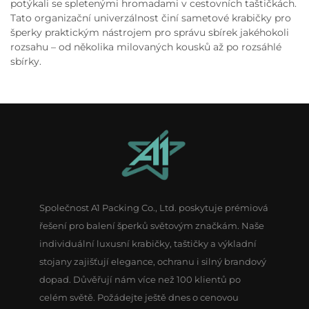
potýkali se spletenými hromadami v cestovních taštičkách.
Tato organizační univerzálnost činí sametové krabičky pro
šperky praktickým nástrojem pro správu sbírek jakéhokoli
rozsahu – od několika milovaných kousků až po rozsáhlé
sbírky.
Společnost A1 Packing Co., Ltd. poskytuje prémiová
řešení pro balení šperků světovým značkám. Naše
individuální luxusní krabičky, taštičky a výkladní
stojany zajišťují elegance, ochranu i silný brandový
dopad. Důvěřují nám více než 100 klientů po
celém světě. Požádejte ještě dnes o cenovou