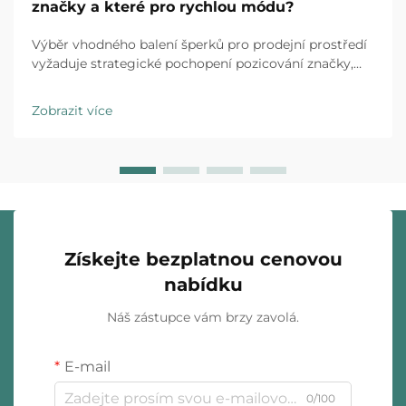
značky a které pro rychlou módu?
Výběr vhodného balení šperků pro prodejní prostředí
vyžaduje strategické pochopení pozicování značky,
očekávání zákazníků a provozních realit. Luxusní
značky i obchodní řetězce specializující se na rychlou
Zobrazit více
módu působí v zásadně odlišných...
Získejte bezplatnou cenovou
nabídku
Náš zástupce vám brzy zavolá.
E-mail
0/100