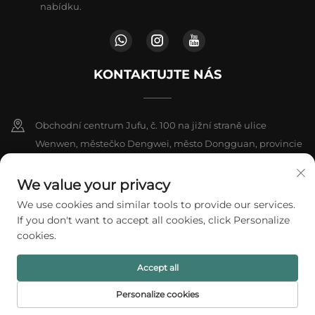
nabídku.
KONTAKTUJTE NÁS
Obchodní centrum Jufu, č. 100 na jižní straně ulice
Wenwen, městečko Dengwei, město Dongguan, provincie
Kuang-tung, Čína
We value your privacy
+86-18802602550
We use cookies and similar tools to provide our services.
If you don't want to accept all cookies, click Personalize
[email protected]
cookies.
Accept all
Všechna práva vyhrazena © 2026 A1 Packing Co., Ltd.
Zásady ochrany
soukromí
Personalize cookies
DOMOVSKÁ
PRODUKTY
E-MAIL
TEL.