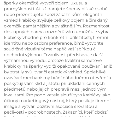
šperky okamžitě vytvoří dojem luxusu a
promyšlenosti. Ať už darujete šperky blízké osobě
nebo prezentujete zboží zákazníkům, elegantní
vzhled krabičky zvyšuje celkový dojem a činí daný
okamžik památnějším a zvláštnějším. Rozmanitost
dostupných barev a rozměrů vám umožňuje vybrat
krabičky vhodné pro konkrétní příležitosti, firemní
identitu nebo osobní preference, čímž vytvoříte
soudržné vizuální téma napříč vaší sbírkou či
obchodní výlohou. Trvanlivost představuje další
významnou výhodu, protože kvalitní sametové
krabičky na šperky vydrží opakované používání, aniž
by ztratily svůj tvar či estetický vzhled. Spolehlivé
uzavírací mechanismy brání náhodnému otevření a
poskytují vám klid a jistotu při ukládání cenných
předmětů nebo jejich přepravě mezi jednotlivými
lokalitami. Pro podnikatele slouží tyto krabičky jako
účinný marketingový nástroj, který posiluje firemní
image a vytváří pozitivní asociace s kvalitou a
pečlivostí v podrobnostech. Zákazníci, kteří obdrží