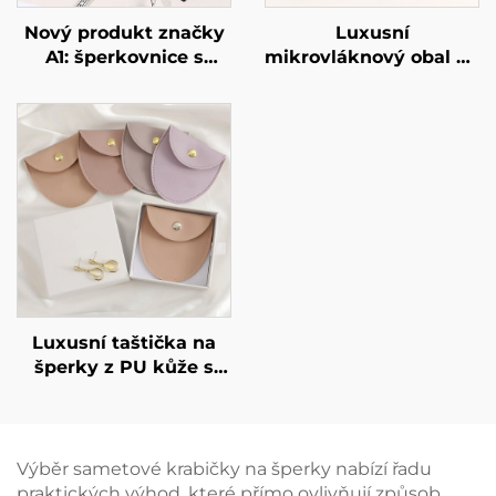
Nový produkt značky
Luxusní
A1: šperkovnice s
mikrovláknový obal na
mačkacím
náhrdelníky s
magnetickým víkem a
podporující kartou –
stužkou – luxusní
šperkový pytlík pro
balení pro šperky
náhrdelníky a
(prsteny, hodinky,
náramky s možností
náušnice, řetízky),
potisku individuálního
dárková krabička s
loga teplým razítkem
logem.
Luxusní taštička na
šperky z PU kůže s
možností potisku loga,
obálka se snapovým
knoflíkem, měkké
vnitřní potah z
Výběr sametové krabičky na šperky nabízí řadu
mikrovlákna pro
praktických výhod, které přímo ovlivňují způsob