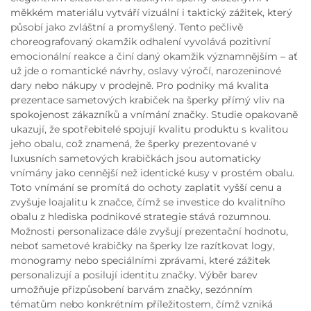
měkkém materiálu vytváří vizuální i taktický zážitek, který
působí jako zvláštní a promyšlený. Tento pečlivě
choreografovaný okamžik odhalení vyvolává pozitivní
emocionální reakce a činí daný okamžik významnějším – ať
už jde o romantické návrhy, oslavy výročí, narozeninové
dary nebo nákupy v prodejně. Pro podniky má kvalita
prezentace sametových krabiček na šperky přímý vliv na
spokojenost zákazníků a vnímání značky. Studie opakovaně
ukazují, že spotřebitelé spojují kvalitu produktu s kvalitou
jeho obalu, což znamená, že šperky prezentované v
luxusních sametových krabičkách jsou automaticky
vnímány jako cennější než identické kusy v prostém obalu.
Toto vnímání se promítá do ochoty zaplatit vyšší cenu a
zvyšuje loajalitu k značce, čímž se investice do kvalitního
obalu z hlediska podnikové strategie stává rozumnou.
Možnosti personalizace dále zvyšují prezentační hodnotu,
neboť sametové krabičky na šperky lze razítkovat logy,
monogramy nebo speciálními zprávami, které zážitek
personalizují a posilují identitu značky. Výběr barev
umožňuje přizpůsobení barvám značky, sezónním
tématům nebo konkrétním příležitostem, čímž vzniká