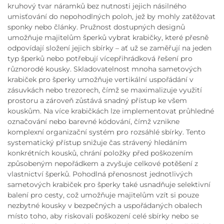
kruhový tvar náramků bez nutnosti jejich násilného
umisťování do nepohodlných poloh, jež by mohly zatěžovat
sponky nebo články. Pružnost dostupných designů
umožňuje majitelům šperků vybrat krabičky, které přesně
odpovídají složení jejich sbírky – ať už se zaměřují na jeden
typ šperků nebo potřebují vícepřihrádková řešení pro
různorodé kousky. Skladovatelnost mnoha sametových
krabiček pro šperky umožňuje vertikální uspořádání v
zásuvkách nebo trezorech, čímž se maximalizuje využití
prostoru a zároveň zůstává snadný přístup ke všem
kouskům. Na více krabičkách lze implementovat průhledné
označování nebo barevné kódování, čímž vznikne
komplexní organizační systém pro rozsáhlé sbírky. Tento
systematický přístup snižuje čas strávený hledáním
konkrétních kousků, chrání položky před poškozením
způsobeným nepořádkem a zvyšuje celkové potěšení z
vlastnictví šperků. Pohodlná přenosnost jednotlivých
sametových krabiček pro šperky také usnadňuje selektivní
balení pro cesty, což umožňuje majitelům vzít si pouze
nezbytné kousky v bezpečných a uspořádaných obalech
místo toho, aby riskovali poškození celé sbírky nebo se