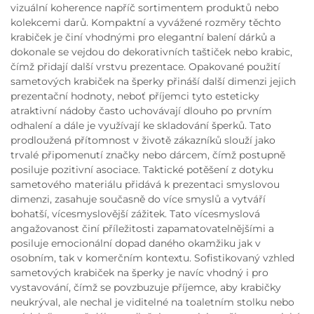
vizuální koherence napříč sortimentem produktů nebo
kolekcemi darů. Kompaktní a vyvážené rozměry těchto
krabiček je činí vhodnými pro elegantní balení dárků a
dokonale se vejdou do dekorativních taštiček nebo krabic,
čímž přidají další vrstvu prezentace. Opakované použití
sametových krabiček na šperky přináší další dimenzi jejich
prezentační hodnoty, neboť příjemci tyto esteticky
atraktivní nádoby často uchovávají dlouho po prvním
odhalení a dále je využívají ke skladování šperků. Tato
prodloužená přítomnost v životě zákazníků slouží jako
trvalé připomenutí značky nebo dárcem, čímž postupně
posiluje pozitivní asociace. Taktické potěšení z dotyku
sametového materiálu přidává k prezentaci smyslovou
dimenzi, zasahuje současně do více smyslů a vytváří
bohatší, vícesmyslovější zážitek. Tato vícesmyslová
angažovanost činí příležitosti zapamatovatelnějšími a
posiluje emocionální dopad daného okamžiku jak v
osobním, tak v komerčním kontextu. Sofistikovaný vzhled
sametových krabiček na šperky je navíc vhodný i pro
vystavování, čímž se povzbuzuje příjemce, aby krabičky
neukrýval, ale nechal je viditelné na toaletním stolku nebo