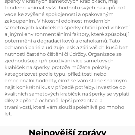
šperky v krásných sametových krabičkách, mají
tendenci vnímat vyšší hodnotu svých nákupů, což
vede ke zvýšené spokojenosti a opakovaným
zakoupením. Vlhkostní odolnost moderních
sametových krabiček na šperky chrání před vlhkostí
a jinými environmentálními faktory, které způsobují
potemnění a degradaci kovů a drahokamů. Tato
ochranná bariéra udržuje lesk a záři vašich kusů bez
nutnosti častého čištění či údržby. Organizace se
zjednodušuje i při používání více sametových
krabiček na šperky, protože můžete položky
kategorizovat podle typu, příležitosti nebo
emocionální hodnoty, čímž se vám stane snadným
najít konkrétní kus v případě potřeby. Investice do
kvalitních sametových krabiček na šperky se vyplatí
díky zlepšené ochraně, lepší prezentaci a
trvanlivosti, která vám slouží spolehlivě po mnoho
let.
Nejnovější zprávy