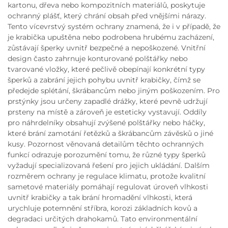
kartonu, dřeva nebo kompozitních materiálů, poskytuje
ochranný plášť, který chrání obsah před vnějšími nárazy.
Tento vícevrstvý systém ochrany znamená, že i v případě, že
je krabička upuštěna nebo podrobena hrubému zacházení,
zůstávají šperky uvnitř bezpečné a nepoškozené. Vnitřní
design často zahrnuje konturované polštářky nebo
tvarované vložky, které pečlivě obepínají konkrétní typy
šperků a zabrání jejich pohybu uvnitř krabičky, čímž se
předejde splétání, škrábancům nebo jiným poškozením. Pro
prstýnky jsou určeny zapadlé drážky, které pevně udržují
prsteny na místě a zároveň je esteticky vystavují. Oddíly
pro náhrdelníky obsahují zvýšené polštářky nebo háčky,
které brání zamotání řetězků a škrábancům závěsků o jiné
kusy. Pozornost věnovaná detailům těchto ochranných
funkcí odrazuje porozumění tomu, že různé typy šperků
vyžadují specializovaná řešení pro jejich ukládání. Dalším
rozměrem ochrany je regulace klimatu, protože kvalitní
sametové materiály pomáhají regulovat úroveň vlhkosti
uvnitř krabičky a tak brání hromadění vlhkosti, která
urychluje potemnění stříbra, korozi základních kovů a
degradaci určitých drahokamů. Tato environmentální