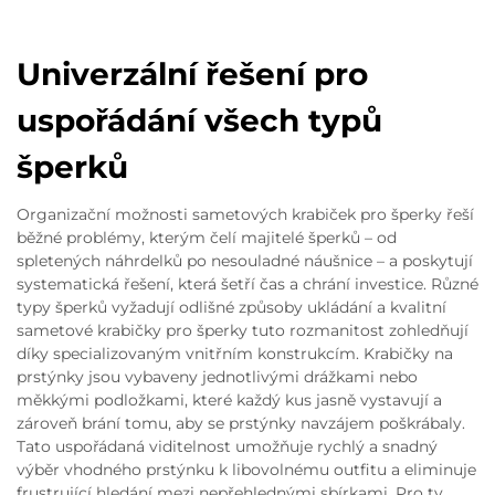
Univerzální řešení pro
uspořádání všech typů
šperků
Organizační možnosti sametových krabiček pro šperky řeší
běžné problémy, kterým čelí majitelé šperků – od
spletených náhrdelků po nesouladné náušnice – a poskytují
systematická řešení, která šetří čas a chrání investice. Různé
typy šperků vyžadují odlišné způsoby ukládání a kvalitní
sametové krabičky pro šperky tuto rozmanitost zohledňují
díky specializovaným vnitřním konstrukcím. Krabičky na
prstýnky jsou vybaveny jednotlivými drážkami nebo
měkkými podložkami, které každý kus jasně vystavují a
zároveň brání tomu, aby se prstýnky navzájem poškrábaly.
Tato uspořádaná viditelnost umožňuje rychlý a snadný
výběr vhodného prstýnku k libovolnému outfitu a eliminuje
frustrující hledání mezi nepřehlednými sbírkami. Pro ty,