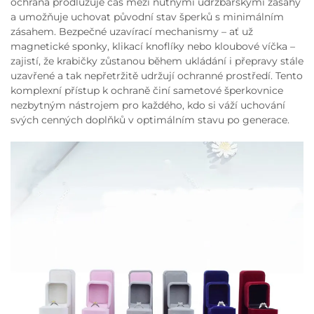
ochrana prodlužuje čas mezi nutnými údržbářskými zásahy
a umožňuje uchovat původní stav šperků s minimálním
zásahem. Bezpečné uzavírací mechanismy – ať už
magnetické sponky, klikací knoflíky nebo kloubové víčka –
zajistí, že krabičky zůstanou během ukládání i přepravy stále
uzavřené a tak nepřetržitě udržují ochranné prostředí. Tento
komplexní přístup k ochraně činí sametové šperkovnice
nezbytným nástrojem pro každého, kdo si váží uchování
svých cenných doplňků v optimálním stavu po generace.