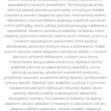
způsobeným okolním prostředím. Technologické prvky
zahrnují přesně zkonstruované panty umožňující hladké
otevírání a zavírání, bezpečné uzavírací mechanismy bránící
náhodnému otevření během přepravy a pečlivě navržené
vnitřní přihrádky, které udržují jednotlivé kousky oddělené a
uspořádané. Moderní sametové krabičky na šperky často
obsahují pokročilé materiály odolné proti vlhkosti, prachu a
činidlům způsobujícím potemnění, čímž zajišťují
dlouhodobé zachování drahých kovů a drahokamů. Vnější
povrch obvykle nabízí elegantní sametový potah v různých
barvách, přičemž oblíbenými volbami jsou černá,
tmavomodrá, burgundská a krémová. Aplikace těchto
krabiček zahrnují prodejní prostory šperkářů, online
obchody se šperky, předávání svatebních prstýnků,
příležitosti darování, soukromé sbírky šperků i profesionální
výstavy šperků. Šperkáři tyto krabičky využívají k vytvoření
nezapomenutelných zážitků při otevírání balení, které
posilují identitu značky a spokojenost zákazníků.
Kompaktní rozměry činí sametové krabičky na šperky
ideálními jak pro ukládání v trezorech či zásuvkách, tak pro
přepravu během cestování. Mnoho modelů obsahuje