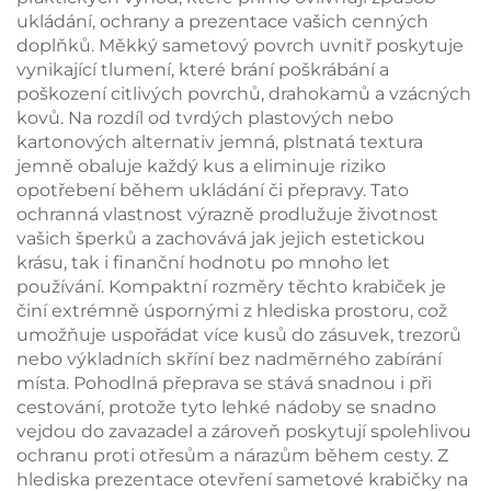
uskladnění náušnic,
ukládání, ochrany a prezentace vašich cenných
prstenu a náhrdelníků
doplňků. Měkký sametový povrch uvnitř poskytuje
vynikající tlumení, které brání poškrábání a
poškození citlivých povrchů, drahokamů a vzácných
kovů. Na rozdíl od tvrdých plastových nebo
kartonových alternativ jemná, plstnatá textura
jemně obaluje každý kus a eliminuje riziko
opotřebení během ukládání či přepravy. Tato
ochranná vlastnost výrazně prodlužuje životnost
vašich šperků a zachovává jak jejich estetickou
krásu, tak i finanční hodnotu po mnoho let
používání. Kompaktní rozměry těchto krabiček je
činí extrémně úspornými z hlediska prostoru, což
umožňuje uspořádat více kusů do zásuvek, trezorů
nebo výkladních skříní bez nadměrného zabírání
místa. Pohodlná přeprava se stává snadnou i při
cestování, protože tyto lehké nádoby se snadno
vejdou do zavazadel a zároveň poskytují spolehlivou
ochranu proti otřesům a nárazům během cesty. Z
hlediska prezentace otevření sametové krabičky na