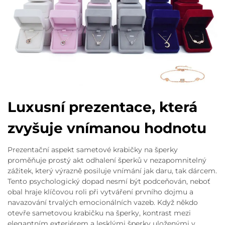
Luxusní prezentace, která
zvyšuje vnímanou hodnotu
Prezentační aspekt sametové krabičky na šperky
proměňuje prostý akt odhalení šperků v nezapomnitelný
zážitek, který výrazně posiluje vnímání jak daru, tak dárcem.
Tento psychologický dopad nesmí být podceňován, neboť
obal hraje klíčovou roli při vytváření prvního dojmu a
navazování trvalých emocionálních vazeb. Když někdo
otevře sametovou krabičku na šperky, kontrast mezi
elegantním exteriérem a lesklými šperky uloženými v