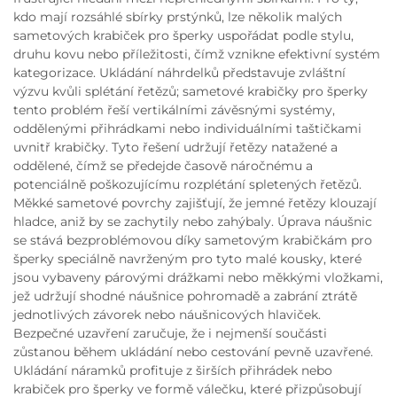
kdo mají rozsáhlé sbírky prstýnků, lze několik malých
sametových krabiček pro šperky uspořádat podle stylu,
druhu kovu nebo příležitosti, čímž vznikne efektivní systém
kategorizace. Ukládání náhrdelků představuje zvláštní
výzvu kvůli splétání řetězů; sametové krabičky pro šperky
tento problém řeší vertikálními závěsnými systémy,
oddělenými přihrádkami nebo individuálními taštičkami
uvnitř krabičky. Tyto řešení udržují řetězy natažené a
oddělené, čímž se předejde časově náročnému a
potenciálně poškozujícímu rozplétání spletených řetězů.
Měkké sametové povrchy zajišťují, že jemné řetězy klouzají
hladce, aniž by se zachytily nebo zahýbaly. Úprava náušnic
se stává bezproblémovou díky sametovým krabičkám pro
šperky speciálně navrženým pro tyto malé kousky, které
jsou vybaveny párovými drážkami nebo měkkými vložkami,
jež udržují shodné náušnice pohromadě a zabrání ztrátě
jednotlivých závorek nebo náušnicových hlaviček.
Bezpečné uzavření zaručuje, že i nejmenší součásti
zůstanou během ukládání nebo cestování pevně uzavřené.
Ukládání náramků profituje z širších přihrádek nebo
krabiček pro šperky ve formě válečku, které přizpůsobují