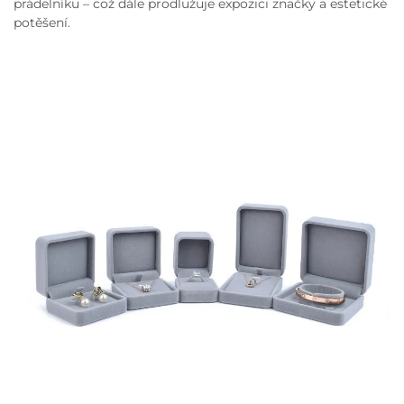
prádelníku – což dále prodlužuje expozici značky a estetické
potěšení.