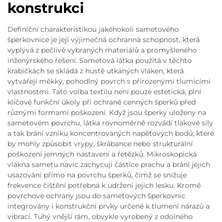
konstrukci
Definiční charakteristikou jakéhokoli sametového
šperkovnice je její výjimečná ochranná schopnost, která
vyplývá z pečlivě vybraných materiálů a promyšleného
inženýrského řešení. Sametová látka použitá v těchto
krabičkách se skládá z hustě utkaných vláken, která
vytvářejí měkký, pohodlný povrch s přirozenými tlumicími
vlastnostmi. Tato volba textilu není pouze estetická; plní
klíčové funkční úkoly při ochraně cenných šperků před
různými formami poškození. Když jsou šperky uloženy na
sametovém povrchu, látka rovnoměrně rozvádí tlakové síly
a tak brání vzniku koncentrovaných napěťových bodů, které
by mohly způsobit vrypy, škrábance nebo strukturální
poškození jemných nastavení a řetězků. Mikroskopická
vlákna sametu navíc zachycují částice prachu a brání jejich
usazování přímo na povrchu šperků, čímž se snižuje
frekvence čištění potřebná k udržení jejich lesku. Kromě
povrchové ochrany jsou do sametových šperkovnic
integrovány i konstrukční prvky určené k tlumení nárazů a
vibrací. Tuhý vnější rám, obvykle vyrobený z odolného