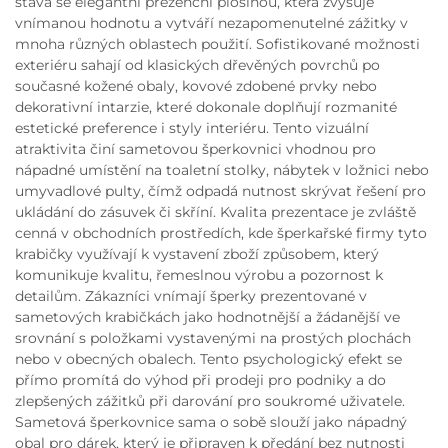
stává se elegantní prezenční plošinou, která zvyšuje
vnímanou hodnotu a vytváří nezapomenutelné zážitky v
mnoha různých oblastech použití. Sofistikované možnosti
exteriéru sahají od klasických dřevěných povrchů po
současné kožené obaly, kovové zdobené prvky nebo
dekorativní intarzie, které dokonale doplňují rozmanité
estetické preference i styly interiéru. Tento vizuální
atraktivita činí sametovou šperkovnici vhodnou pro
nápadné umístění na toaletní stolky, nábytek v ložnici nebo
umyvadlové pulty, čímž odpadá nutnost skrývat řešení pro
ukládání do zásuvek či skříní. Kvalita prezentace je zvláště
cenná v obchodních prostředích, kde šperkařské firmy tyto
krabičky využívají k vystavení zboží způsobem, který
komunikuje kvalitu, řemeslnou výrobu a pozornost k
detailům. Zákazníci vnímají šperky prezentované v
sametových krabičkách jako hodnotnější a žádanější ve
srovnání s položkami vystavenými na prostých plochách
nebo v obecných obalech. Tento psychologický efekt se
přímo promítá do výhod při prodeji pro podniky a do
zlepšených zážitků při darování pro soukromé uživatele.
Sametová šperkovnice sama o sobě slouží jako nápadný
obal pro dárek, který je připraven k předání bez nutnosti