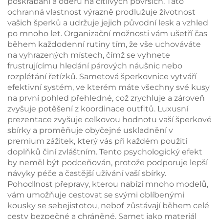
poškrábání a oděrů na citlivých površích. Tato
ochranná vlastnost výrazně prodlužuje životnost
vašich šperků a udržuje jejich původní lesk a vzhled
po mnoho let. Organizační možnosti vám ušetří čas
během každodenní rutiny tím, že vše uchováváte
na vyhrazených místech, čímž se vyhnete
frustrujícímu hledání párových náušnic nebo
rozplétání řetízků. Sametová šperkovnice vytváří
efektivní systém, ve kterém máte všechny své kusy
na první pohled přehledné, což zrychluje a zároveň
zvyšuje potěšení z koordinace outfitů. Luxusní
prezentace zvyšuje celkovou hodnotu vaší šperkové
sbírky a proměňuje obyčejné uskladnění v
premium zážitek, který vás při každém použití
doplňků činí zvláštním. Tento psychologický efekt
by neměl být podceňován, protože podporuje lepší
návyky péče a častější užívání vaší sbírky.
Pohodlnost přepravy, kterou nabízí mnoho modelů,
vám umožňuje cestovat se svými oblíbenými
kousky se sebejistotou, neboť zůstávají během celé
cesty bezpečné a chráněné. Samet jako materiál