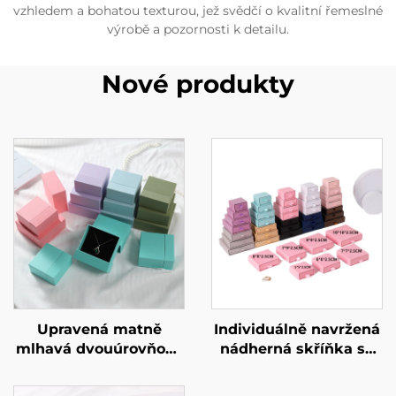
vzhledem a bohatou texturou, jež svědčí o kvalitní řemeslné
výrobě a pozornosti k detailu.
Nové produkty
Upravená matně
Individuálně navržená
mlhavá dvouúrovňová
nádherná skříňka se
zásuvková trezorová
zásuvkami, exkluzivní
krabička s
tuhá kartonová