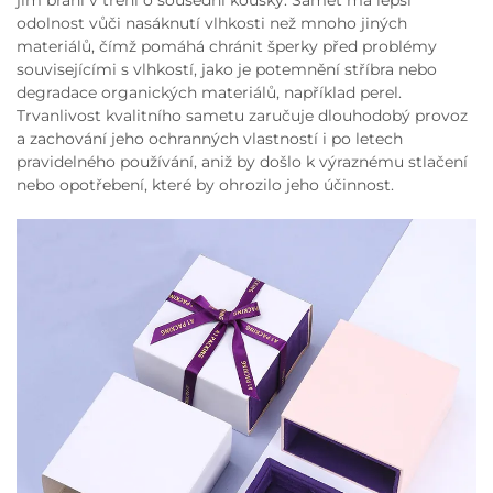
jim brání v tření o sousední kousky. Samet má lepší
odolnost vůči nasáknutí vlhkosti než mnoho jiných
materiálů, čímž pomáhá chránit šperky před problémy
souvisejícími s vlhkostí, jako je potemnění stříbra nebo
degradace organických materiálů, například perel.
Trvanlivost kvalitního sametu zaručuje dlouhodobý provoz
a zachování jeho ochranných vlastností i po letech
pravidelného používání, aniž by došlo k výraznému stlačení
nebo opotřebení, které by ohrozilo jeho účinnost.