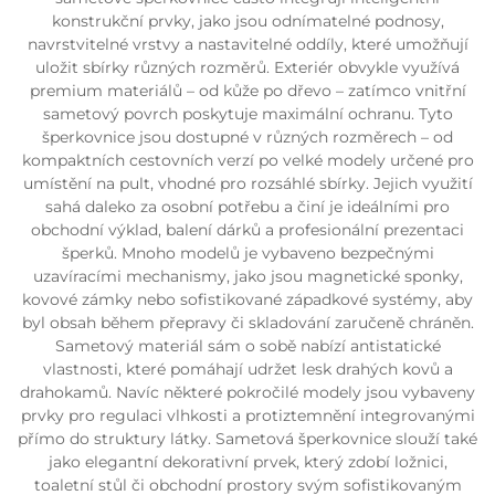
konstrukční prvky, jako jsou odnímatelné podnosy,
navrstvitelné vrstvy a nastavitelné oddíly, které umožňují
uložit sbírky různých rozměrů. Exteriér obvykle využívá
premium materiálů – od kůže po dřevo – zatímco vnitřní
sametový povrch poskytuje maximální ochranu. Tyto
šperkovnice jsou dostupné v různých rozměrech – od
kompaktních cestovních verzí po velké modely určené pro
umístění na pult, vhodné pro rozsáhlé sbírky. Jejich využití
sahá daleko za osobní potřebu a činí je ideálními pro
obchodní výklad, balení dárků a profesionální prezentaci
šperků. Mnoho modelů je vybaveno bezpečnými
uzavíracími mechanismy, jako jsou magnetické sponky,
kovové zámky nebo sofistikované západkové systémy, aby
byl obsah během přepravy či skladování zaručeně chráněn.
Sametový materiál sám o sobě nabízí antistatické
vlastnosti, které pomáhají udržet lesk drahých kovů a
drahokamů. Navíc některé pokročilé modely jsou vybaveny
prvky pro regulaci vlhkosti a protiztemnění integrovanými
přímo do struktury látky. Sametová šperkovnice slouží také
jako elegantní dekorativní prvek, který zdobí ložnici,
toaletní stůl či obchodní prostory svým sofistikovaným