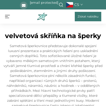
[email protected]
CS
Získat nabídku
velvetová skříňka na šperky
Sametová šperkovnice představuje dokonalé spojení
luxusní prezentace a praktických řešení pro uskladnění
cenných doplňků. Toto sofistikované úložné řešení je
vybaveno měkkým sametovým vnitřním potahem, který
vytváří jemné tlumivé prostředí a chrání křehké šperky před
poškrábáním, ztemněním a jinými druhy poškození.
Sametová šperkovnice plní několik zásadních funkcí,
například organizaci různých druhů šperků – prstenů,
náhrdelníků, náramků, náušnic a hodinek – v oddělených
přihrádkách. Mezi hlavní technologické prvky patří
specializované dělicí přepážky a tlumené vložky, které
zabrání splétání a tření mezi jednotlivými kusy. Moderní
sametové šperkovnice často integrují inteligentní