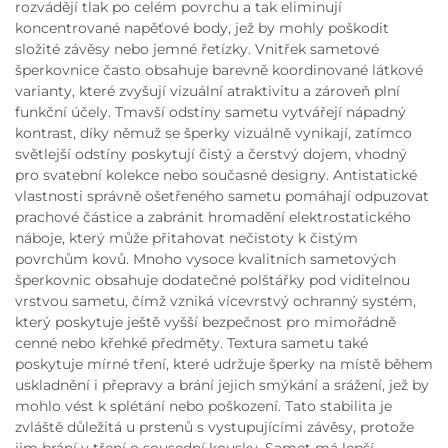
rozvádějí tlak po celém povrchu a tak eliminují
koncentrované napěťové body, jež by mohly poškodit
složité závěsy nebo jemné řetízky. Vnitřek sametové
šperkovnice často obsahuje barevně koordinované látkové
varianty, které zvyšují vizuální atraktivitu a zároveň plní
funkční účely. Tmavší odstíny sametu vytvářejí nápadný
kontrast, díky němuž se šperky vizuálně vynikají, zatímco
světlejší odstíny poskytují čistý a čerstvý dojem, vhodný
pro svatební kolekce nebo současné designy. Antistatické
vlastnosti správně ošetřeného sametu pomáhají odpuzovat
prachové částice a zabránit hromadění elektrostatického
náboje, který může přitahovat nečistoty k čistým
povrchům kovů. Mnoho vysoce kvalitních sametových
šperkovnic obsahuje dodatečné polštářky pod viditelnou
vrstvou sametu, čímž vzniká vícevrstvý ochranný systém,
který poskytuje ještě vyšší bezpečnost pro mimořádně
cenné nebo křehké předměty. Textura sametu také
poskytuje mírné tření, které udržuje šperky na místě během
uskladnění i přepravy a brání jejich smýkání a srážení, jež by
mohlo vést k splétání nebo poškození. Tato stabilita je
zvláště důležitá u prstenů s vystupujícími závěsy, protože