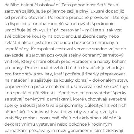
dalšího balení či obalování. Tato pohodlnost šetří čas a
zároveň zajišťuje, že příjemce zažije plný luxusní dopad již
od prvního otevření. Pohodlné přenosné provedení, které je
k dispozici u mnoha modelů sametových šperkovnic,
umožňuje jejich využití při cestování – můžete si tak vzít
své oblíbené kousky na dovolenou, služební cesty nebo
zvláštní akce s jistotou, že budou bezpečně chráněny a
uspořádány. Kompaktní cestovní verze se snadno vejde do
zavazadel a zároveň poskytuje stejný ochranný sametový
vnitřek, který chrání obsah před vibracemi a nárazy během
přepravy. Profesionální vzhled těchto krabiček je vhodný i
pro fotografy a stylisty, kteří potřebují šperky přepravovat
na natáčení, a zajišťuje, že kousky dorazí v dokonalém stavu,
připravené na práci v makroúhlu. Univerzálnost se rozšiřuje
i na speciální příležitosti – šperkovnice pro svatební šperky
se stávají ceněnými památkami, které uchovávají svatební
šperky a slouží jako trvalé připomínky důležitých životních
okamžiků. Trvanlivost kvalitní výroby zaručuje, že tyto
krabičky mohou postupně přejít od aktivního ukládání k
dekorativnímu vystavení nebo dokonce k rodinným
památkám předávaným mezi generacemi, čímž získávají