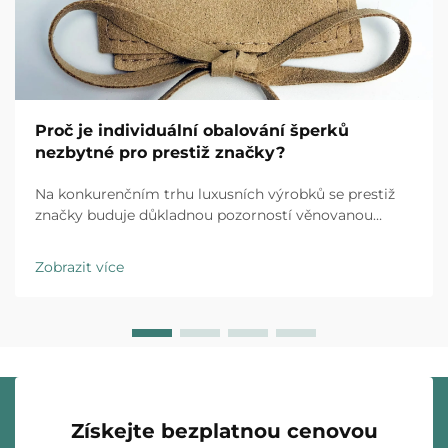
Proč je individuální obalování šperků
nezbytné pro prestiž značky?
Na konkurenčním trhu luxusních výrobků se prestiž
značky buduje důkladnou pozorností věnovanou
každému kontaktu s klientem a individuální obalování
šperků představuje první fyzickou interakci mezi vaší
Zobrazit více
značkou a zákazníkem. Zážitek z rozbalení…
Získejte bezplatnou cenovou