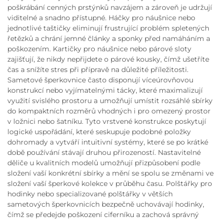
poškrábání cenných prstýnků navzájem a zároveň je udržují
viditelné a snadno přístupné. Háčky pro náušnice nebo
jednotlivé taštičky eliminují frustrující problém spletených
řetězků a chrání jemné články a sponky před namáháním a
poškozením. Kartičky pro náušnice nebo párové sloty
zajišťují, že nikdy nepřijdete o párové kousky, čímž ušetříte
čas a snížíte stres při přípravě na důležité příležitosti.
Sametové šperkovnice často disponují víceúrovňovou
konstrukcí nebo vyjímatelnými tácky, které maximalizují
využití svislého prostoru a umožňují umístit rozsáhlé sbírky
do kompaktních rozměrů vhodných i pro omezený prostor
v ložnici nebo šatníku. Tyto vrstvené konstrukce poskytují
logické uspořádání, které seskupuje podobné položky
dohromady a vytváří intuitivní systémy, které se po krátké
době používání stávají druhou přirozeností. Nastavitelné
děliče u kvalitních modelů umožňují přizpůsobení podle
složení vaší konkrétní sbírky a mění se spolu se změnami ve
složení vaší šperkové kolekce v průběhu času. Polštářky pro
hodinky nebo specializované polštářky v větších
sametových šperkovnicích bezpečně uchovávají hodinky,
čímž se předejde poškození ciferníku a zachová správný