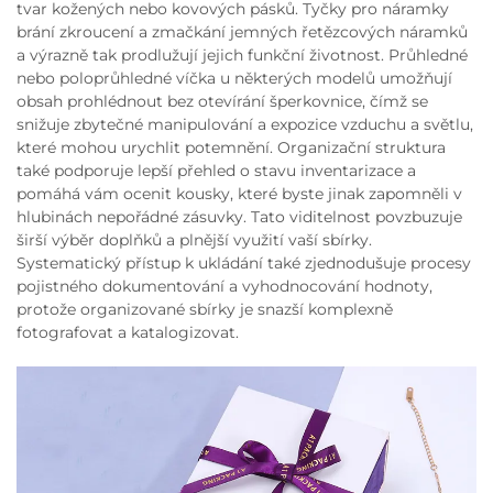
tvar kožených nebo kovových pásků. Tyčky pro náramky
brání zkroucení a zmačkání jemných řetězcových náramků
a výrazně tak prodlužují jejich funkční životnost. Průhledné
nebo poloprůhledné víčka u některých modelů umožňují
obsah prohlédnout bez otevírání šperkovnice, čímž se
snižuje zbytečné manipulování a expozice vzduchu a světlu,
které mohou urychlit potemnění. Organizační struktura
také podporuje lepší přehled o stavu inventarizace a
pomáhá vám ocenit kousky, které byste jinak zapomněli v
hlubinách nepořádné zásuvky. Tato viditelnost povzbuzuje
širší výběr doplňků a plnější využití vaší sbírky.
Systematický přístup k ukládání také zjednodušuje procesy
pojistného dokumentování a vyhodnocování hodnoty,
protože organizované sbírky je snazší komplexně
fotografovat a katalogizovat.