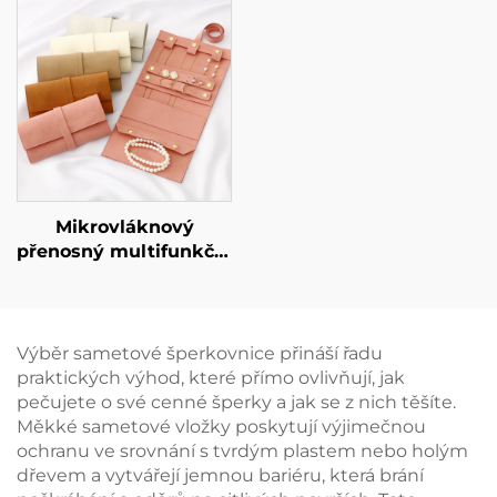
geometrickým
obalová krabička pro
designem z lepenky
ozdoby, nádherná
pro exkluzivní značku
krabička pro umělecké
šperků – avantgardní
předměty určená pro
identitní krabička.
šperky, náhrdelníky a
prsteny.
Mikrovláknový
přenosný multifunkční
šperkový pytlík s
možností
individuálního
gravírování pro
Výběr sametové šperkovnice přináší řadu
náušnice, prsteny,
praktických výhod, které přímo ovlivňují, jak
náhrdelníky a hodinky
pečujete o své cenné šperky a jak se z nich těšíte.
– svinovací provedení
Měkké sametové vložky poskytují výjimečnou
ochranu ve srovnání s tvrdým plastem nebo holým
dřevem a vytvářejí jemnou bariéru, která brání