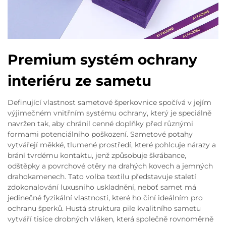
Premium systém ochrany
interiéru ze sametu
Definující vlastnost sametové šperkovnice spočívá v jejím
výjimečném vnitřním systému ochrany, který je speciálně
navržen tak, aby chránil cenné doplňky před různými
formami potenciálního poškození. Sametové potahy
vytvářejí měkké, tlumené prostředí, které pohlcuje nárazy a
brání tvrdému kontaktu, jenž způsobuje škrábance,
odštěpky a povrchové otěry na drahých kovech a jemných
drahokamenech. Tato volba textilu představuje staletí
zdokonalování luxusního uskladnění, neboť samet má
jedinečné fyzikální vlastnosti, které ho činí ideálním pro
ochranu šperků. Hustá struktura pile kvalitního sametu
vytváří tisíce drobných vláken, která společně rovnoměrně