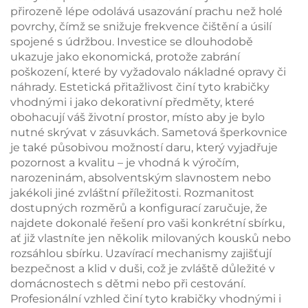
přirozeně lépe odolává usazování prachu než holé
povrchy, čímž se snižuje frekvence čištění a úsilí
spojené s údržbou. Investice se dlouhodobě
ukazuje jako ekonomická, protože zabrání
poškození, které by vyžadovalo nákladné opravy či
náhrady. Estetická přitažlivost činí tyto krabičky
vhodnými i jako dekorativní předměty, které
obohacují váš životní prostor, místo aby je bylo
nutné skrývat v zásuvkách. Sametová šperkovnice
je také působivou možností daru, který vyjadřuje
pozornost a kvalitu – je vhodná k výročím,
narozeninám, absolventským slavnostem nebo
jakékoli jiné zvláštní příležitosti. Rozmanitost
dostupných rozměrů a konfigurací zaručuje, že
najdete dokonalé řešení pro vaši konkrétní sbírku,
ať již vlastníte jen několik milovaných kousků nebo
rozsáhlou sbírku. Uzavírací mechanismy zajišťují
bezpečnost a klid v duši, což je zvláště důležité v
domácnostech s dětmi nebo při cestování.
Profesionální vzhled činí tyto krabičky vhodnými i