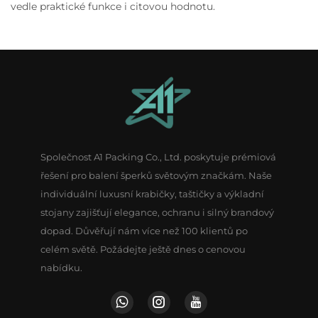
vedle praktické funkce i citovou hodnotu.
Společnost A1 Packing Co., Ltd. poskytuje prémiová
řešení pro balení šperků světovým značkám. Naše
individuální luxusní krabičky, taštičky a výkladní
stojany zajišťují elegance, ochranu i silný brandový
dopad. Důvěřují nám více než 100 klientů po
celém světě. Požádejte ještě dnes o cenovou
nabídku.