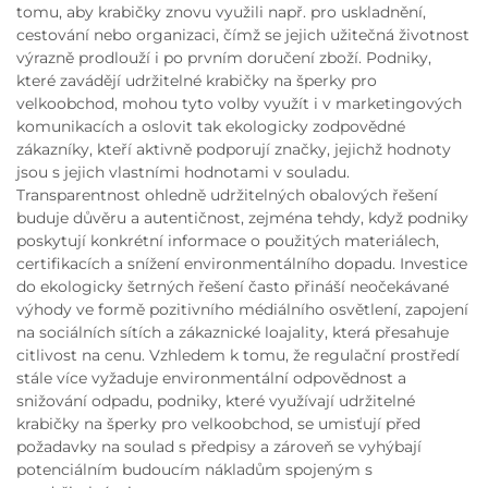
tomu, aby krabičky znovu využili např. pro uskladnění,
cestování nebo organizaci, čímž se jejich užitečná životnost
výrazně prodlouží i po prvním doručení zboží. Podniky,
které zavádějí udržitelné krabičky na šperky pro
velkoobchod, mohou tyto volby využít i v marketingových
komunikacích a oslovit tak ekologicky zodpovědné
zákazníky, kteří aktivně podporují značky, jejichž hodnoty
jsou s jejich vlastními hodnotami v souladu.
Transparentnost ohledně udržitelných obalových řešení
buduje důvěru a autentičnost, zejména tehdy, když podniky
poskytují konkrétní informace o použitých materiálech,
certifikacích a snížení environmentálního dopadu. Investice
do ekologicky šetrných řešení často přináší neočekávané
výhody ve formě pozitivního médiálního osvětlení, zapojení
na sociálních sítích a zákaznické loajality, která přesahuje
citlivost na cenu. Vzhledem k tomu, že regulační prostředí
stále více vyžaduje environmentální odpovědnost a
snižování odpadu, podniky, které využívají udržitelné
krabičky na šperky pro velkoobchod, se umisťují před
požadavky na soulad s předpisy a zároveň se vyhýbají
potenciálním budoucím nákladům spojeným s