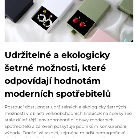
Udržitelné a ekologicky
šetrné možnosti, které
odpovídají hodnotám
moderních spotřebitelů
Rostoucí dostupnost udržitelných a ekologicky šetrných
možností v oblasti velkoobchodních krabiček na šperky řeší
stále důležitější environmentální obavy moderních
spotřebitelů a zároveň poskytuje podnikům konkurenční
výhody. Dnešní zákazníci, zejména mladší demografické