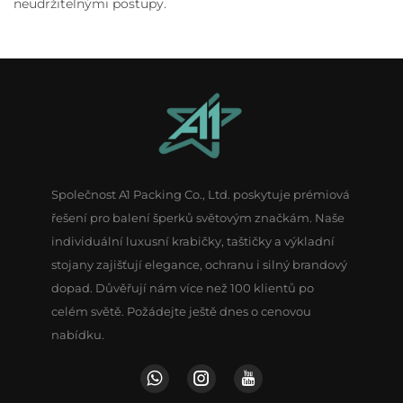
neudržitelnými postupy.
Společnost A1 Packing Co., Ltd. poskytuje prémiová
řešení pro balení šperků světovým značkám. Naše
individuální luxusní krabičky, taštičky a výkladní
stojany zajišťují elegance, ochranu i silný brandový
dopad. Důvěřují nám více než 100 klientů po
celém světě. Požádejte ještě dnes o cenovou
nabídku.