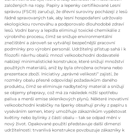
založených na ropy. Papíry a lepenky certifikované Lesní
správou (FSC®) zaručují, že dřevní suroviny pocházejí z lesů
řádně spravovaných tak, aby lesní hospodaření udržovalo
ekologickou rovnováhu a podporovalo dlouhodobé zdraví
lesů. Vodní barvy a lepidla eliminují toxické chemikálie z
výrobního procesu, čímž se snižuje environmentální
znečištění a zároveň se vytvářejí bezpečnější pracovní
podmínky pro výrobní personál. Udržitelný přístup sahá i k
filozofii návrhu obalů: mnozí velkoobchodní dodavatelé
nabízejí minimalistické konstrukce, které snižují množství
použitých materiálů, aniž by byla ohrožena ochrana nebo
prezentace zboží. Iniciativy „správné velikosti“ zajistí, že
rozměry obalu přesně odpovídají požadavkům daného
produktu, čímž se eliminuje nadbytečný materiál a snižují
se objemy přepravy, což má za následek nižší spotřebu
paliva a menší emise skleníkových plynů. Některé inovativní
velkoobchodní krabičky na šperky obsahují prvky z papíru s
vyséváním semen, který umožňuje zákazníkům vypěstovat
květiny nebo bylinky z částí obalu – tak se odpad mění v
nový život. Opakované použití představuje další dimenzi
udržitelnosti: trvanlivá konstrukce povzbuzuje zákazníky k