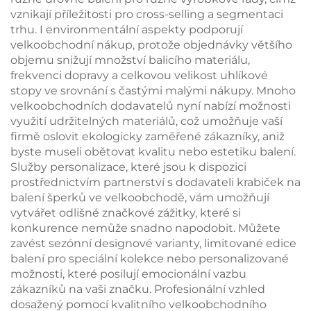
vznikají příležitosti pro cross-selling a segmentaci
trhu. I environmentální aspekty podporují
velkoobchodní nákup, protože objednávky většího
objemu snižují množství balicího materiálu,
frekvenci dopravy a celkovou velikost uhlíkové
stopy ve srovnání s častými malými nákupy. Mnoho
velkoobchodních dodavatelů nyní nabízí možnosti
využití udržitelných materiálů, což umožňuje vaší
firmě oslovit ekologicky zaměřené zákazníky, aniž
byste museli obětovat kvalitu nebo estetiku balení.
Služby personalizace, které jsou k dispozici
prostřednictvím partnerství s dodavateli krabiček na
balení šperků ve velkoobchodě, vám umožňují
vytvářet odlišné značkové zážitky, které si
konkurence nemůže snadno napodobit. Můžete
zavést sezónní designové varianty, limitované edice
balení pro speciální kolekce nebo personalizované
možnosti, které posilují emocionální vazbu
zákazníků na vaši značku. Profesionální vzhled
dosažený pomocí kvalitního velkoobchodního