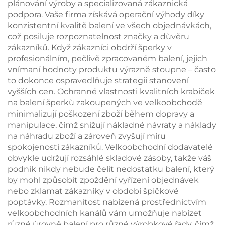
plánování výroby a specializovaná zákaznická
podpora. Vaše firma získává operační výhody díky
konzistentní kvalitě balení ve všech objednávkách,
což posiluje rozpoznatelnost značky a důvěru
zákazníků. Když zákazníci obdrží šperky v
profesionálním, pečlivě zpracovaném balení, jejich
vnímaní hodnoty produktu výrazně stoupne – často
to dokonce ospravedlňuje strategii stanovení
vyšších cen. Ochranné vlastnosti kvalitních krabiček
na balení šperků zakoupených ve velkoobchodě
minimalizují poškození zboží během dopravy a
manipulace, čímž snižují nákladné návraty a náklady
na náhradu zboží a zároveň zvyšují míru
spokojenosti zákazníků. Velkoobchodní dodavatelé
obvykle udržují rozsáhlé skladové zásoby, takže váš
podnik nikdy nebude čelit nedostatku balení, který
by mohl způsobit zpoždění vyřízení objednávek
nebo zklamat zákazníky v období špičkové
poptávky. Rozmanitost nabízená prostřednictvím
velkoobchodních kanálů vám umožňuje nabízet
různé úrovně balení pro různé výrobkové řady, čímž