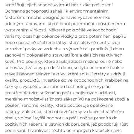
umožňují jejich snadné vyjmutí bez rizika poškození.
Ochranné schopnosti sahají i k environmentálním
faktorům: mnoho designů je navíc vybaveno vlhku
odolnými úpravami, které brání potemnění způsobenému
vystavením vlhkosti. Některé pokročilé velkoobchodní
varianty obsahují dokonce vložky z protipotemnění papíru
nebo speciálně ošetřené látky, které aktivně neutralizují
korozivní prvky ve vzduchu a výrazně tak prodlužují dobu
zachování dokonalého stavu stříbra a dalších reaktivních
kovů. Pro podniky, které zasílají zboží mezinárodně nebo
uchovávají zásoby po delší dobu, se tyto ochranné funkce
stávají neocenitelnými aktivy, které snižují ztráty a udržují
kvalitu produktů. Investice do velkoobchodních krabiček na
šperky s vyspělou ochrannou technologií se vyplácí
prostřednictvím sníženého počtu pojistných událostí,
menšího množství stížností zákazníků na poškozené zboží a
posílení renomé kvality, které podporuje opakované
nákupy. Zákazníci, kteří obdrží šperky v dobře chráněném
obalu, vnímají vyšší hodnotu a péči, což se promítá do
pozitivních recenzí a ústních doporučení, jež podporují růst
podnikání. Trvanlivost těchto ochranných krabiček navíc