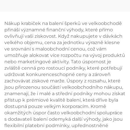
možností potisku loga
– Šperkovnice typu
zásuvka pro
uskladnění šperků s
Nákup krabiček na balení šperků ve velkoobchodě
mašličkovou úchytkou
přináší významné finanční výhody, které přímo
pro balení náhrdelníků
ovlivňují vaši ziskovost. Když nakupujete v dávkách
a prstenů
velkého objemu, cena za jednotku výrazně klesne
ve srovnání s maloobchodní cenou, což vám
umožňuje alokovat více rozpočtu na vývoj produktů
nebo marketingové aktivity. Tato úspornost je
zvláště cenná pro rostoucí podniky, které potřebují
udržovat konkurenceschopné ceny a zároveň
zachovávat ziskové marže. Úspory z rozsahu, které
jsou přirozenou součástí velkoobchodního nákupu,
znamenají, že i malé a střední podniky mohou získat
přístup k prémiové kvalitě balení, která dříve byla
dostupná pouze velkým korporacím. Kromě
okamžitých úspor často velkoobchodní spolupráce
s dodavateli balení odemyká další výhody, jako jsou
flexibilní platební podmínky, upřednostněné