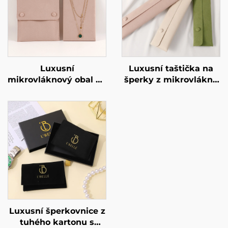
Luxusní
Luxusní taštička na
mikrovláknový obal na
šperky z mikrovlákna
náhrdelníky s
s individuálním logem
podporující kartou –
a příchytkou pro
šperkový pytlík pro
náhrdelník, měkký
náhrdelníky a
obal pro pendentivy,
náramky s možností
protižloutlé balicí
potisku individuálního
taštička
loga teplým razítkem
Luxusní šperkovnice z
tuhého kartonu s