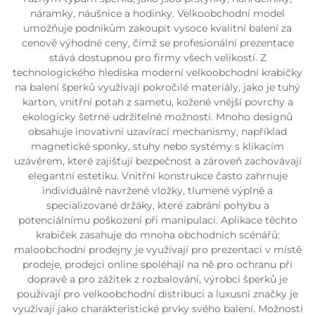
náramky, náušnice a hodinky. Velkoobchodní model
umožňuje podnikům zakoupit vysoce kvalitní balení za
cenově výhodné ceny, čímž se profesionální prezentace
stává dostupnou pro firmy všech velikostí. Z
technologického hlediska moderní velkoobchodní krabičky
na balení šperků využívají pokročilé materiály, jako je tuhý
karton, vnitřní potah z sametu, kožené vnější povrchy a
ekologicky šetrné udržitelné možnosti. Mnoho designů
obsahuje inovativní uzavírací mechanismy, například
magnetické sponky, stuhy nebo systémy s klikacím
uzávěrem, které zajišťují bezpečnost a zároveň zachovávají
elegantní estetiku. Vnitřní konstrukce často zahrnuje
individuálně navržené vložky, tlumené výplně a
specializované držáky, které zabrání pohybu a
potenciálnímu poškození při manipulaci. Aplikace těchto
krabiček zasahuje do mnoha obchodních scénářů:
maloobchodní prodejny je využívají pro prezentaci v místě
prodeje, prodejci online spoléhají na ně pro ochranu při
dopravě a pro zážitek z rozbalování, výrobci šperků je
používají pro velkoobchodní distribuci a luxusní značky je
využívají jako charakteristické prvky svého balení. Možnosti