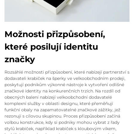
Možnosti přizpůsobení,
které posilují identitu
značky
Rozsáhlé možnosti přizpůsobení, které nabízejí partnerství s
dodavateli krabiček na šperky ve velkoobchodním prodeji,
poskytují podnikům výkonné nástroje k vytvoření odlišné
značkové identity na konkurenčních trzích. Na rozdíl od
obecných balení nabízejí velkoobchodní dodavatelé
komplexní služby v oblasti designu, které přeměňují
funkční obaly na zapamatovatelné značkové zážitky, jež
rezonují s cílovou skupinou. Proces přizpůsobení začíná
volbou konstrukce, kdy si podniky mohou vybrat z řady
stylů krabiček, například krabiček s kloubovým víkem,