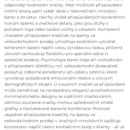
odpovídají hodnotám značky. Mezi možnosti přizpůsobení
vnitřní strany patří výběr látek v nekonečném množství
barev a struktur, návrhy vložek přizpůsobených konkrétním
tvarům šperků a značkové detaily, jako jsou stuhy s
potiskem loga nebo osobní vizitky s vzkazem. Komplexní
charakter přizpůsobení krabiček na šperky ve
velkoobchodním prodeji umožňuje podnikům vytvářet
koherentní balení napříč celou výrobkovou řadou, přičemž
zároveň zachovávají flexibilitu pro speciální edice či
společné kolekce. Psychologie barev hraje při rozhodování
o přizpůsobení důležitou roli; velkoobchodní dodavatelé
poskytují odborné poradenství při výběru odstínů, které
vyvolávají požadované emocionální reakce u cílových
demografických skupin. U luxusních značek se přizpůsobení
může zaměřovat na nenápadnou eleganci prostřednictvím
minimalistického designu se subtilním značkováním,
zatímco současné značky mohou upřednostnit smělé
grafiky a neočekávané barevné kombinace. Možnost
objednat přizpůsobené krabičky na šperky ve
velkoobchodním prodeji v značných množstvích zajišťuje
konzistenci napříč všemi kontaktními body s klienty – ať už