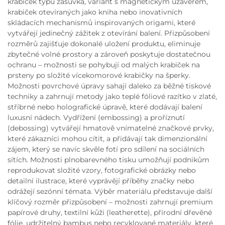
krabiček typu zásuvka, variant s magnetickým uzávěrem,
krabiček otevíraných jako kniha nebo inovativních
skládacích mechanismů inspirovaných origami, které
vytvářejí jedinečný zážitek z otevírání balení. Přizpůsobení
rozměrů zajišťuje dokonalé uložení produktu, eliminuje
zbytečné volné prostory a zároveň poskytuje dostatečnou
ochranu – možnosti se pohybují od malých krabiček na
prsteny po složité vícekomorové krabičky na šperky.
Možnosti povrchové úpravy sahají daleko za běžné tiskové
techniky a zahrnují metody jako teplé fóliové razítko v zlaté,
stříbrné nebo holografické úpravě, které dodávají balení
luxusní nádech. Vydřížení (embossing) a proříznutí
(debossing) vytvářejí hmatově vnímatelné značkové prvky,
které zákazníci mohou cítit, a přidávají tak dimenzionální
zájem, který se navíc skvěle fotí pro sdílení na sociálních
sítích. Možnosti plnobarevného tisku umožňují podnikům
reprodukovat složité vzory, fotografické obrázky nebo
detailní ilustrace, které vyprávějí příběhy značky nebo
odrážejí sezónní témata. Výběr materiálu představuje další
klíčový rozměr přizpůsobení – možnosti zahrnují premium
papírové druhy, textilní kůži (leatherette), přírodní dřevěné
fólie, udržitelný bambus nebo recyklované materiály, které