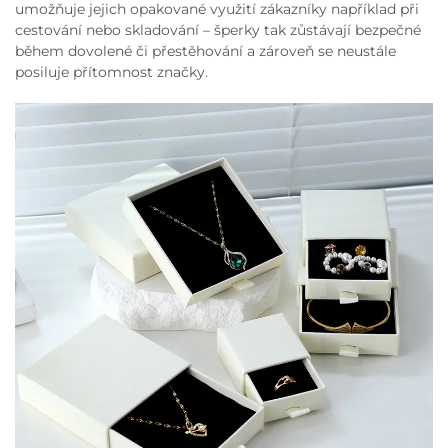
umožňuje jejich opakované využití zákazníky například při
cestování nebo skladování – šperky tak zůstávají bezpečné
během dovolené či přestěhování a zároveň se neustále
posiluje přítomnost značky.