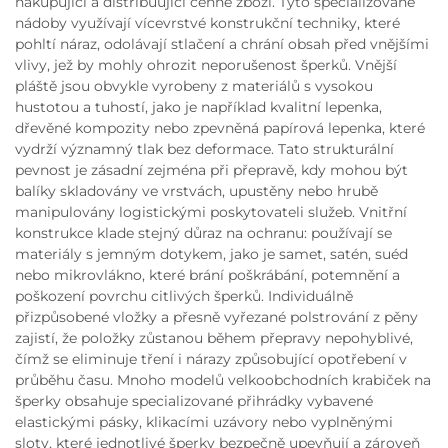
nakupující a distribuující cenné zboží. Tyto specializované
nádoby využívají vícevrstvé konstrukční techniky, které
pohltí náraz, odolávají stlačení a chrání obsah před vnějšími
vlivy, jež by mohly ohrozit neporušenost šperků. Vnější
pláště jsou obvykle vyrobeny z materiálů s vysokou
hustotou a tuhostí, jako je například kvalitní lepenka,
dřevěné kompozity nebo zpevněná papírová lepenka, které
vydrží významný tlak bez deformace. Tato strukturální
pevnost je zásadní zejména při přepravě, kdy mohou být
balíky skladovány ve vrstvách, upustěny nebo hrubě
manipulovány logistickými poskytovateli služeb. Vnitřní
konstrukce klade stejný důraz na ochranu: používají se
materiály s jemným dotykem, jako je samet, satén, suéd
nebo mikrovlákno, které brání poškrábání, potemnění a
poškození povrchu citlivých šperků. Individuálně
přizpůsobené vložky a přesně vyřezané polstrování z pěny
zajistí, že položky zůstanou během přepravy nepohyblivé,
čímž se eliminuje tření i nárazy způsobující opotřebení v
průběhu času. Mnoho modelů velkoobchodních krabiček na
šperky obsahuje specializované přihrádky vybavené
elastickými pásky, klikacími uzávory nebo vyplněnými
sloty, které jednotlivé šperky bezpečně upevňují a zároveň