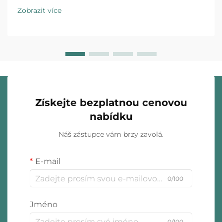
rozbalení se vyvinul z jednoduché ochranné opatření
Zobrazit více
na strategický prvek, který značku odlišuje a ovlivňuje
nákupní rozhodování...
Získejte bezplatnou cenovou
nabídku
Náš zástupce vám brzy zavolá.
E-mail
0/100
Jméno
0/100