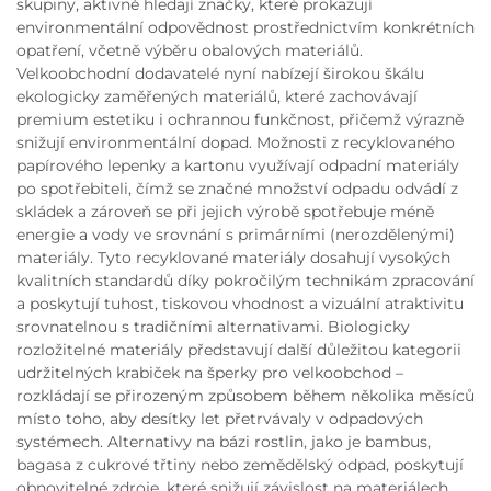
skupiny, aktivně hledají značky, které prokazují
environmentální odpovědnost prostřednictvím konkrétních
opatření, včetně výběru obalových materiálů.
Velkoobchodní dodavatelé nyní nabízejí širokou škálu
ekologicky zaměřených materiálů, které zachovávají
premium estetiku i ochrannou funkčnost, přičemž výrazně
snižují environmentální dopad. Možnosti z recyklovaného
papírového lepenky a kartonu využívají odpadní materiály
po spotřebiteli, čímž se značné množství odpadu odvádí z
skládek a zároveň se při jejich výrobě spotřebuje méně
energie a vody ve srovnání s primárními (nerozdělenými)
materiály. Tyto recyklované materiály dosahují vysokých
kvalitních standardů díky pokročilým technikám zpracování
a poskytují tuhost, tiskovou vhodnost a vizuální atraktivitu
srovnatelnou s tradičními alternativami. Biologicky
rozložitelné materiály představují další důležitou kategorii
udržitelných krabiček na šperky pro velkoobchod –
rozkládají se přirozeným způsobem během několika měsíců
místo toho, aby desítky let přetrvávaly v odpadových
systémech. Alternativy na bázi rostlin, jako je bambus,
bagasa z cukrové třtiny nebo zemědělský odpad, poskytují
obnovitelné zdroje, které snižují závislost na materiálech