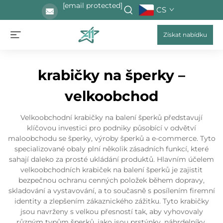
[email protected]
CS
Získat nabídku
krabičky na šperky –
velkoobchod
Velkoobchodní krabičky na balení šperků představují
klíčovou investici pro podniky působící v odvětví
maloobchodu se šperky, výroby šperků a e-commerce. Tyto
specializované obaly plní několik zásadních funkcí, které
sahají daleko za prosté ukládání produktů. Hlavním účelem
velkoobchodních krabiček na balení šperků je zajistit
bezpečnou ochranu cenných položek během dopravy,
skladování a vystavování, a to současně s posílením firemní
identity a zlepšením zákaznického zážitku. Tyto krabičky
jsou navrženy s velkou přesností tak, aby vyhovovaly
různým typům šperků, jako jsou prstýnky, náhrdelníky,