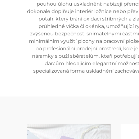
pouhou úlohu uskladnění: nabízejí přeno
dokonale doplňuje interiér ložnice nebo přev
potah, který brání oxidaci stříbrných a 
průhledné víčka či okénka, umožňující r
zvýšenou bezpečnost, snímatelnými částmi 
minimálním využití plochy na pracovní ploše
po profesionální prodejní prostředí, kde 
náramky slouží sběratelům, kteří potřebuj
dárcům hledajícím elegantní možnosti
specializovaná forma uskladnění zachovává 