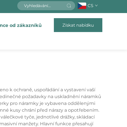
CS
Získat nabídku
nce od zákazníků
eno k ochraně, uspořádání a vystavení vaší
ší jedinečné požadavky na uskladnění náramků
 šperky pro náramky je vybavena oddělenými
mné kusy chrání před nárazy a opotřebením.
álečkové tyče, jednotlivé drážky, skládací
 masivní manžety. Hlavní funkce přesahují