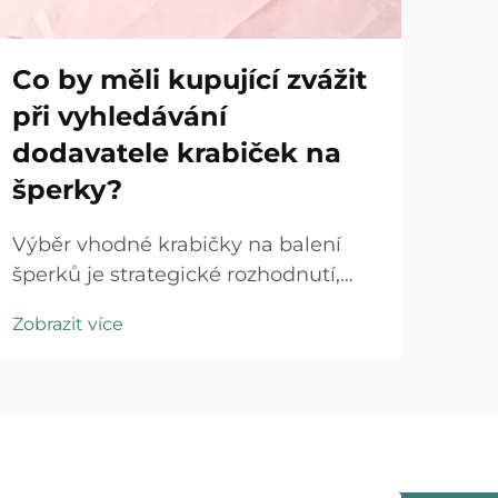
Co by měli kupující zvážit
Ja
při vyhledávání
in
dodavatele krabiček na
vý
šperky?
V k
špe
Výběr vhodné krabičky na balení
způ
šperků je strategické rozhodnutí,
Zobr
výra
které má přímý dopad na vnímání
Zobrazit více
jeji
značky, spokojenost zákazníků a
post
provozní efektivitu. Kupující v
Indi
šperkařském průmyslu se potýkají s
špe
komplexní nabídkou materiálů,
stra
konstrukčních řešení...