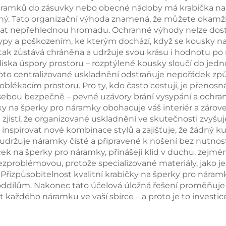
náramků do zásuvky nebo obecné nádoby má krabička na š
herná krabička
balení,
ný. Tato organizační výhoda znamená, že můžete okamži
bávat nepřehlednou hromadu. Ochranné výhody nelze dos
pro umělecké
personalizov
ypy a poškozením, ke kterým dochází, když se kousky na
měty určená pro
dárková krabič
 tak zůstává chráněna a udržuje svou krásu i hodnotu po
ska úspory prostoru – rozptýlené kousky sloučí do jedn
ky, náhrdelníky a
dávkové bale
Toto centralizované uskladnění odstraňuje nepořádek zp
prsteny.
blékacím prostoru. Pro ty, kdo často cestují, je přenos
s sebou bezpečně – pevné uzávory brání vysypání a ochr
čky na šperky pro náramky obohacuje váš interiér a zároveň
jistí, že organizované uskladnění ve skutečnosti zvyšuj
ž inspirovat nové kombinace stylů a zajišťuje, že žádný
udržuje náramky čisté a připravené k nošení bez nutnost
ček na šperky pro náramky, přinášejí klid v duchu, zej
problémovou, protože specializované materiály, jako je 
Přizpůsobitelnost kvalitní krabičky na šperky pro nára
dílům. Nakonec tato účelová úložná řešení proměňuje pé
každého náramku ve vaší sbírce – a proto je to investice, 