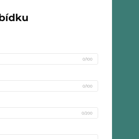
abídku
0/100
0/100
0/200