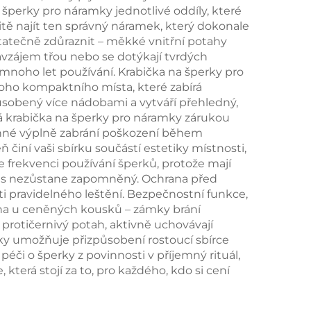
perky pro náramky jednotlivé oddíly, které
tě najít ten správný náramek, který dokonale
tatečně zdůraznit – měkké vnitřní potahy
aná
vzájem třou nebo se dotýkají tvrdých
ka,
 mnoho let používání. Krabička na šperky pro
oho kompaktního místa, které zabírá
ní
ůsobený více nádobami a vytváří přehledný,
ná krabička na šperky pro náramky zárukou
anné výplně zabrání poškození během
 činí vaši sbírku součástí estetiky místnosti,
e frekvenci používání šperků, protože mají
 kus nezůstane zapomněný. Ochrana před
i pravidelného leštění. Bezpečnostní funkce,
ména u ceněných kousků – zámky brání
protičernivý potah, aktivně uchovávají
mky umožňuje přizpůsobení rostoucí sbírce
či o šperky z povinnosti v příjemný rituál,
která stojí za to, pro každého, kdo si cení