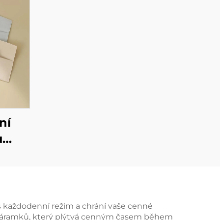
ní
u
rky s
logem
ky,
nice,
áš každodenní režim a chrání vaše cenné
se náramků, který plýtvá cenným časem během
u pro