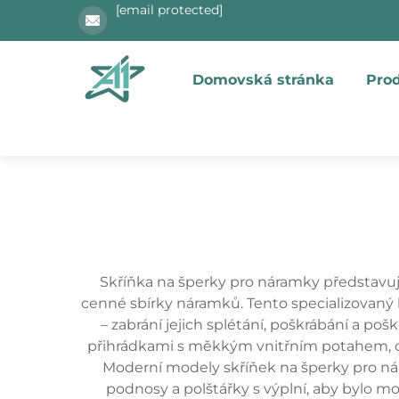
[email protected]
Domovská stránka
Pro
Skříňka na šperky pro náramky představuje
cenné sbírky náramků. Tento specializovaný 
– zabrání jejich splétání, poškrábání a p
přihrádkami s měkkým vnitřním potahem, ob
Moderní modely skříňek na šperky pro nára
podnosy a polštářky s výplní, aby bylo m