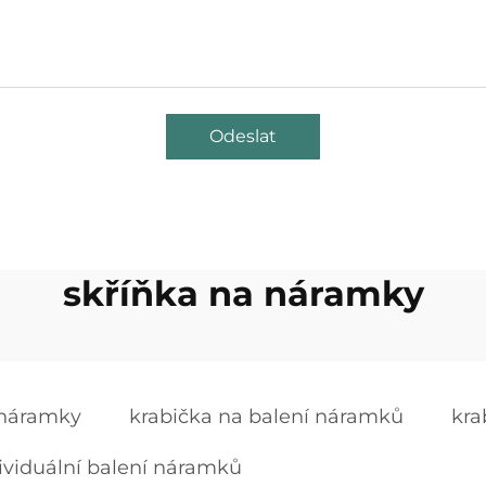
Odeslat
skříňka na náramky
 náramky
krabička na balení náramků
kra
ividuální balení náramků