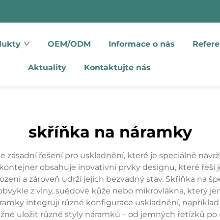
dukty
OEM/ODM
Informace o nás
Refere
Aktuality
Kontaktujte nás
skříňka na náramky
 zásadní řešení pro uskladnění, které je speciálně navrž
kontejner obsahuje inovativní prvky designu, které ře
oškození a zároveň udrží jejich bezvadný stav. Skříňka na
vykle z vlny, suédové kůže nebo mikrovlákna, který je
mky integrují různé konfigurace uskladnění, například v
ožné uložit různé styly náramků – od jemných řetízků po