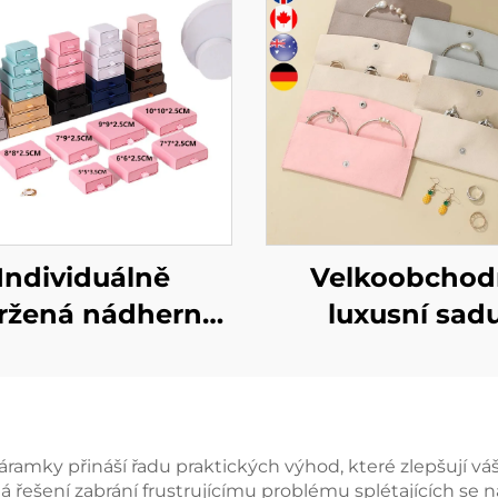
Individuálně
Velkoobchod
ržená nádherná
luxusní sad
skříňka se
krabiček na špe
zásuvkami,
individuálním 
xkluzivní tuhá
pro náhrdelní
tonová obalová
prstýnky a náuš
náramky přináší řadu praktických výhod, které zlepšují v
ná řešení zabrání frustrujícímu problému splétajících 
ička pro ozdoby,
krabička s třído