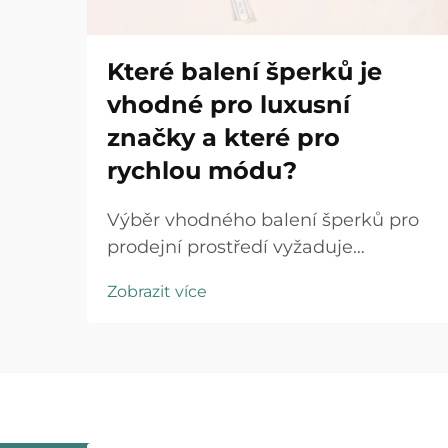
Které balení šperků je
vhodné pro luxusní
značky a které pro
rychlou módu?
Výběr vhodného balení šperků pro
prodejní prostředí vyžaduje
strategické pochopení pozicování
Zobrazit více
značky, očekávání zákazníků a
provozních realit. Luxusní značky i
obchodní řetězce specializující se na
rychlou módu působí v zásadně
odlišných...