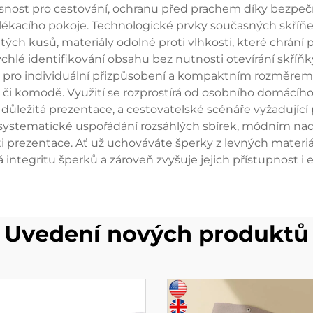
snost pro cestování, ochranu před prachem díky bezpečný
lékacího pokoje. Technologické prvky současných skříňe
zlatých kusů, materiály odolné proti vlhkosti, které chrá
ychlé identifikování obsahu bez nutnosti otevírání skř
pro individuální přizpůsobení a kompaktním rozměrem, 
 či komodě. Využití se rozprostírá od osobního domácího
je důležitá prezentace, a cestovatelské scénáře vyžadujíc
í systematické uspořádání rozsáhlých sbírek, módním na
 prezentace. Ať už uchováváte šperky z levných materi
integritu šperků a zároveň zvyšuje jejich přístupnost i e
Uvedení nových produktů