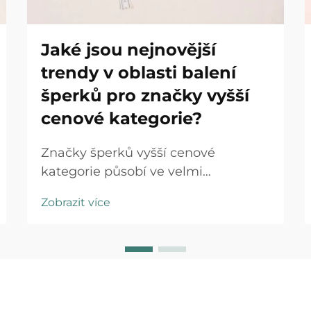
Jaké jsou nejnovější
trendy v oblasti balení
šperků pro značky vyšší
cenové kategorie?
Značky šperků vyšší cenové
kategorie působí ve velmi
konkurenčním prostředí, kde každý
Zobrazit více
kontakt se zákazníkem má
rozhodující význam. Zážitek z
rozbalení se vyvinul z jednoduché
ochranné opatření na strategický
prvek, který značku odlišuje a
ovlivňuje nákupní rozhodování...