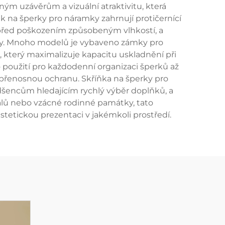
m uzávěrům a vizuální atraktivitu, která
k na šperky pro náramky zahrnují protičernící
ní před poškozením způsobeným vlhkostí, a
íňky. Mnoho modelů je vybaveno zámky pro
který maximalizuje kapacitu uskladnění při
 použití pro každodenní organizaci šperků až
í přenosnou ochranu. Skříňka na šperky pro
dšencům hledajícím rychlý výběr doplňků, a
álů nebo vzácné rodinné památky, tato
stetickou prezentaci v jakémkoli prostředí.