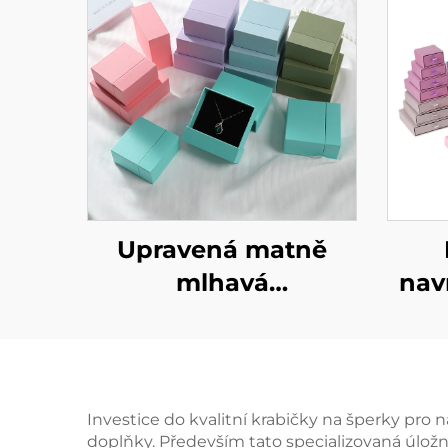
Upravená matně
mlhavá
nav
dvouúrovňová
zásuvková trezorová
krabička s
e
geometrickým
kar
Investice do kvalitní krabičky na šperky pro 
doplňky. Především tato specializovaná úlož
designem z lepenky
krab