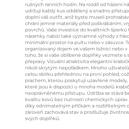
rušných ranních hodin. Na rozdíl od házení 
pro exkluzivní
nád
udržují každý kus oddělený a snadno přístup
doplní váš outfit, aniž byste museli prohra
značku šperků –
chrání jemné materiály před poškrábáním, vr
avantgardní identitní
před
povrchů. Vaše investice do kvalitních šperků
náramky nabízí také významné výhody z hledi
krabička.
šper
minimální prostor na pultu nebo v zásuvce. 
organizovaný dojem ve vašem ložnici nebo v o
toho, že si vaše oblíbené doplňky vezmete 
přepravy. Vizuální atraktivita elegantní krabi
nikoli skrytým nepořádkem. Mnoho uživatelů z
celou sbírku přehlednou na první pohled, co
prachem, kterou poskytují uzavřené modely, 
které jsou k dispozici u mnoha modelů krabi
neoprávněnému přístupu. Údržba se stává bez
kvalitu kovů bez nutnosti chemických úprav. 
díky odnímatelným příčkám a rozšiřitelným od
zároveň zachovává stav a prodlužuje životnost 
svých doplňků.