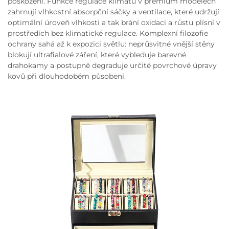
poškození. Funkce regulace klimatu v premium modelech
zahrnují vlhkostní absorpční sáčky a ventilace, které udržují
optimální úroveň vlhkosti a tak brání oxidaci a růstu plísní v
prostředích bez klimatické regulace. Komplexní filozofie
ochrany sahá až k expozici světlu: neprůsvitné vnější stěny
blokují ultrafialové záření, které vybleduje barevné
drahokamy a postupně degraduje určité povrchové úpravy
kovů při dlouhodobém působení.