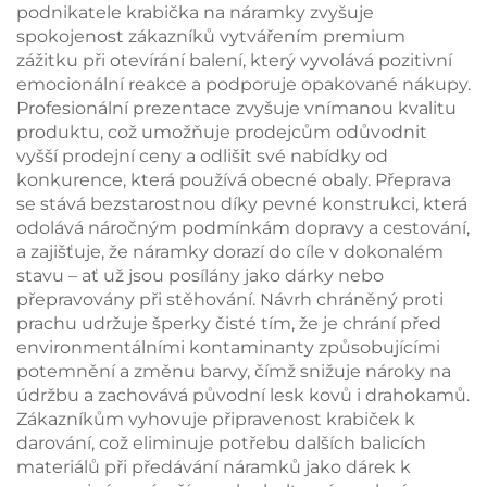
podnikatele krabička na náramky zvyšuje
spokojenost zákazníků vytvářením premium
zážitku při otevírání balení, který vyvolává pozitivní
emocionální reakce a podporuje opakované nákupy.
Profesionální prezentace zvyšuje vnímanou kvalitu
produktu, což umožňuje prodejcům odůvodnit
vyšší prodejní ceny a odlišit své nabídky od
konkurence, která používá obecné obaly. Přeprava
se stává bezstarostnou díky pevné konstrukci, která
odolává náročným podmínkám dopravy a cestování,
a zajišťuje, že náramky dorazí do cíle v dokonalém
stavu – ať už jsou posílány jako dárky nebo
přepravovány při stěhování. Návrh chráněný proti
prachu udržuje šperky čisté tím, že je chrání před
environmentálními kontaminanty způsobujícími
potemnění a změnu barvy, čímž snižuje nároky na
údržbu a zachovává původní lesk kovů i drahokamů.
Zákazníkům vyhovuje připravenost krabiček k
darování, což eliminuje potřebu dalších balicích
materiálů při předávání náramků jako dárek k