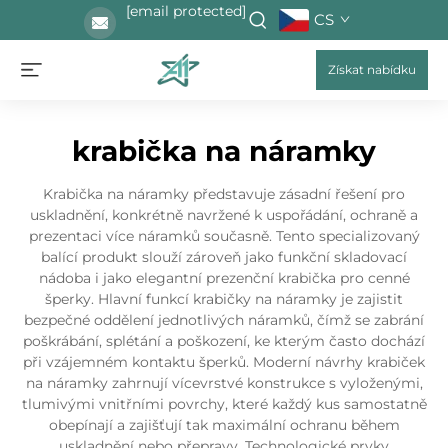
[email protected]
CS
Získat nabídku
krabička na náramky
Krabička na náramky představuje zásadní řešení pro
uskladnění, konkrétně navržené k uspořádání, ochraně a
prezentaci více náramků současně. Tento specializovaný
balící produkt slouží zároveň jako funkční skladovací
nádoba i jako elegantní prezenční krabička pro cenné
šperky. Hlavní funkcí krabičky na náramky je zajistit
bezpečné oddělení jednotlivých náramků, čímž se zabrání
poškrábání, splétání a poškození, ke kterým často dochází
při vzájemném kontaktu šperků. Moderní návrhy krabiček
na náramky zahrnují vícevrstvé konstrukce s vyloženými,
tlumivými vnitřními povrchy, které každý kus samostatně
obepínají a zajišťují tak maximální ochranu během
uskladnění nebo přepravy. Technologické prvky