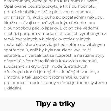
narozeninám, výročím nebo kulturním oslavám.
Opakované použití poskytuje trvalou hodnotu,
protože krabičky nadále plní svou ochrannou i
organizační funkci dlouho po počátečním nákupu,
čímž se stávají cenově výhodným řešením pro
dlouhodobou péči o šperky. Ekologické vědomí
nachází podporu v moderních verzích vyrobených z
recyklovatelných a biologicky rozložitelných
materiálů, které odpovídají hodnotám udržitelných
spotřebitelů, aniž by byla narušena kvalita či
estetika. Univerzálnost se rozprostírá na různé styly
náramků, včetně tradičních kovových náramků,
současných akrylových modelů, etnických
dřevěných kusů i jemných skleněných variant, a
umožňuje tak uspokojit rozmanité kulturní
preference i módní trendy v rámci jednoho systému
ukládání.
Tipy a triky