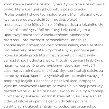
konzistence barevné palety, výběru typografie a obrazových
prvků, které komunikují hodnoty a pozici značky.
Profesionální tiskové technologie umožňují fotografickou
kvalitu reprodukce složitých motivů, efektů
metalizovaného fóliování, reliéfního potisku a lokálního UV
lakování, které vytvářejí hmatový i vizuální zájem a
upoutávají pozornost v konkurenčním obchodním
prostředí. Tato možnost personalizace umožňuje
šperkařským firmám vytvořit odlišné balení, které se stane
pro zákazníky okamžitě rozpoznatelným, podobně jako
ikonické obaly produktů v jiných odvětvích, jež získaly
samostatnou hodnotu značky. Ritualní otevírání krabičky s
náramky, usnadněné promyšleným designem, vytváří
zapamatovatelné zákaznické zážitky, které sahají daleko za
samotný nákup šperků, a vyvolávají emocionální vazby, jež
podporují loajalitu k značce a pozitivní ústní propagaci.
Výzkum opakovaně ukazuje, že zákazníci vnímají produkty
prezentované v luxusním balení jako vyšší kvality a cennější,
čímž značky získávají možnost stanovit vyšší ceny a snížit
citlivost cílové skupiny na cenu. Sdílitelná povaha
atraktivních krabiček s náramky podporuje organickou