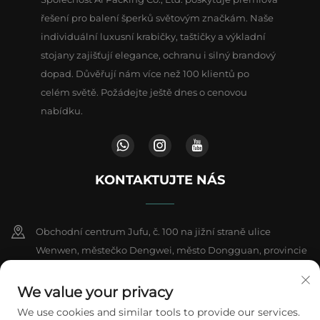
řešení pro balení šperků světovým značkám. Naše
individuální luxusní krabičky, taštičky a výkladní
stojany zajišťují elegance, ochranu i silný brandový
dopad. Důvěřují nám více než 100 klientů po
celém světě. Požádejte ještě dnes o cenovou
nabídku.
KONTAKTUJTE NÁS
Obchodní centrum Jufu, č. 100 na jižní straně ulice
Wenwen, městečko Dengwei, město Dongguan, provincie
Kuang-tung, Čína
We value your privacy
+86-18802602550
We use cookies and similar tools to provide our services.