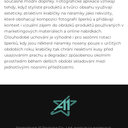
současné módní doplňky. Fotografické aplikace vznikají
tehdy, když stylisté produktů a tvůrci obsahu využívají
esteticky atraktivní krabičky na náramky jako rekvizity,
které obohacují kompozici fotografií šperků a přidávají
kontext i vizuální zájem do obrázků produktů používaných v
marketingových materiálech a online nabídkách.
Dlouhodobé uchování je výhodné i pro sezónní rotaci
šperků, kdy jsou některé náramky noseny pouze v určitých
obdobích roku; krabičky tak chrání neaktivní kusy před
usazováním prachu a degradací způsobenou okolním
prostředím během delších období skladování mezi
jednotlivými nosními příležitostmi.
Společnost A1 Packing Co., Ltd. poskytuje prémiová