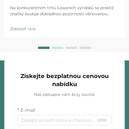
Na konkurenčním trhu luxusních výrobků se prestiž
značky buduje důkladnou pozorností věnovanou
každému kontaktu s klientem a individuální obalování
šperků představuje první fyzickou interakci mezi vaší
Zobrazit více
značkou a zákazníkem. Zážitek z rozbalení…
Získejte bezplatnou cenovou
nabídku
Náš zástupce vám brzy zavolá.
E-mail
0/100