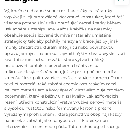
Výjimečné ochranné schopnosti krabičky na náramky
vyplývají z její promyšlené vícevrstvé konstrukce, která řeší
všechna potenciální rizika ohrožující cenné šperky během
uskladnění a manipulace. Každá krabička na náramky
obsahuje specializované tlumivé materiály umístěné
strategicky tak, aby pohltily nárazy a vibrace, jež by jinak
mohly ohrozit strukturální integritu nebo povrchovou
úpravu jemných náramků. Nejvnitřnější vrstva obvykle tvoří
kvalitní samet nebo hedvábí, které vytváří měkký,
neabrazivní kontakt s povrchem a brání vzniku
mikroskopických škrábanců, jež se postupně hromadí a
zmenšují lesk polírovaných kovů a drahých kamenů. Tento
textilní materiál také zabrání chemickým reakcím mezi
balicím materiálem a kovy šperků, čímž eliminuje problém
potemnění, který je běžný u nižší kvality uskladňovacích
řešení. Střední konstrukční vrstva využívá pěnový materiál
s vysokou hustotou nebo formovaný karton s přesně
vyřezanými prohlubněmi, které jednotlivě obepínají každý
náramek a zabrání jeho pohybu uvnitř krabičky i při
intenzivním třesení nebo pádu. Tato technologie fixace je