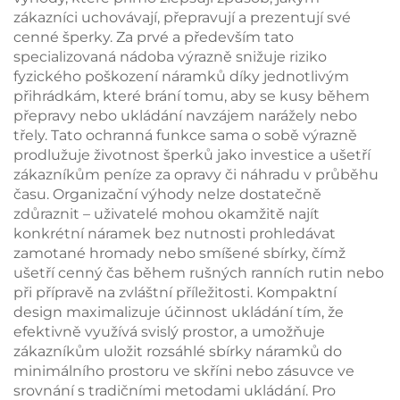
pro balení šperků
taštička
zákazníci uchovávají, přepravují a prezentují své
cenné šperky. Za prvé a především tato
specializovaná nádoba výrazně snižuje riziko
fyzického poškození náramků díky jednotlivým
přihrádkám, které brání tomu, aby se kusy během
přepravy nebo ukládání navzájem narážely nebo
třely. Tato ochranná funkce sama o sobě výrazně
prodlužuje životnost šperků jako investice a ušetří
zákazníkům peníze za opravy či náhradu v průběhu
času. Organizační výhody nelze dostatečně
zdůraznit – uživatelé mohou okamžitě najít
konkrétní náramek bez nutnosti prohledávat
zamotané hromady nebo smíšené sbírky, čímž
ušetří cenný čas během rušných ranních rutin nebo
při přípravě na zvláštní příležitosti. Kompaktní
design maximalizuje účinnost ukládání tím, že
efektivně využívá svislý prostor, a umožňuje
zákazníkům uložit rozsáhlé sbírky náramků do
minimálního prostoru ve skříni nebo zásuvce ve
srovnání s tradičními metodami ukládání. Pro