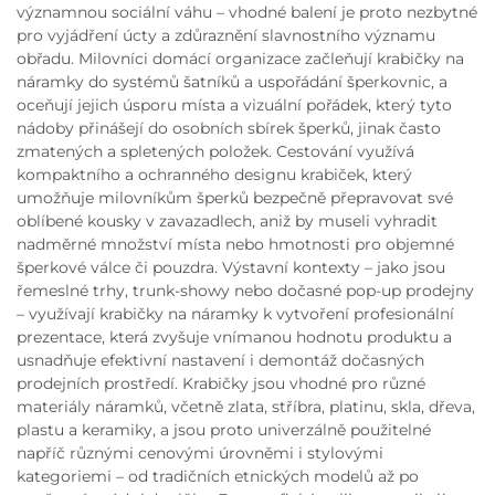
významnou sociální váhu – vhodné balení je proto nezbytné
pro vyjádření úcty a zdůraznění slavnostního významu
obřadu. Milovníci domácí organizace začleňují krabičky na
náramky do systémů šatníků a uspořádání šperkovnic, a
oceňují jejich úsporu místa a vizuální pořádek, který tyto
nádoby přinášejí do osobních sbírek šperků, jinak často
zmatených a spletených položek. Cestování využívá
kompaktního a ochranného designu krabiček, který
umožňuje milovníkům šperků bezpečně přepravovat své
oblíbené kousky v zavazadlech, aniž by museli vyhradit
nadměrné množství místa nebo hmotnosti pro objemné
šperkové válce či pouzdra. Výstavní kontexty – jako jsou
řemeslné trhy, trunk-showy nebo dočasné pop-up prodejny
– využívají krabičky na náramky k vytvoření profesionální
prezentace, která zvyšuje vnímanou hodnotu produktu a
usnadňuje efektivní nastavení i demontáž dočasných
prodejních prostředí. Krabičky jsou vhodné pro různé
materiály náramků, včetně zlata, stříbra, platinu, skla, dřeva,
plastu a keramiky, a jsou proto univerzálně použitelné
napříč různými cenovými úrovněmi i stylovými
kategoriemi – od tradičních etnických modelů až po