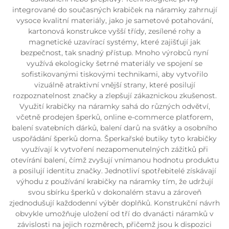
integrované do současných krabiček na náramky zahrnují
vysoce kvalitní materiály, jako je sametové potahování,
kartonová konstrukce vyšší třídy, zesílené rohy a
magnetické uzavírací systémy, které zajišťují jak
bezpečnost, tak snadný přístup. Mnoho výrobců nyní
využívá ekologicky šetrné materiály ve spojení se
sofistikovanými tiskovými technikami, aby vytvořilo
vizuálně atraktivní vnější strany, které posilují
rozpoznatelnost značky a zlepšují zákaznickou zkušenost.
Využití krabičky na náramky sahá do různých odvětví,
včetně prodejen šperků, online e-commerce platforem,
balení svatebních dárků, balení darů na svátky a osobního
uspořádání šperků doma. Šperkařské butiky tyto krabičky
využívají k vytvoření nezapomenutelných zážitků při
otevírání balení, čímž zvyšují vnímanou hodnotu produktu
a posilují identitu značky. Jednotliví spotřebitelé získávají
výhodu z používání krabičky na náramky tím, že udržují
svou sbírku šperků v dokonalém stavu a zároveň
zjednodušují každodenní výběr doplňků. Konstrukční návrh
obvykle umožňuje uložení od tří do dvanácti náramků v
závislosti na jejich rozměrech, přičemž jsou k dispozici