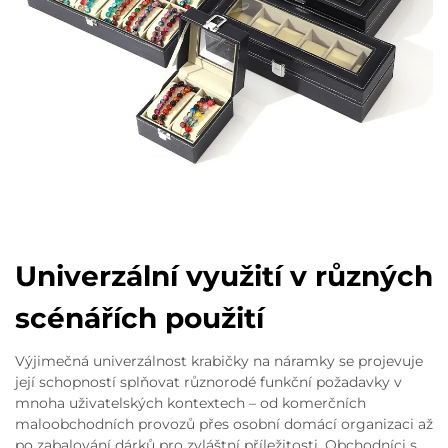
Univerzální využití v různých
scénářích použití
Výjimečná univerzálnost krabičky na náramky se projevuje
její schopností splňovat různorodé funkční požadavky v
mnoha uživatelských kontextech – od komerčních
maloobchodních provozů přes osobní domácí organizaci až
po zabalování dárků pro zvláštní příležitosti. Obchodníci s