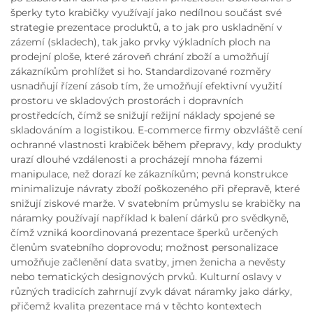
šperky tyto krabičky využívají jako nedílnou součást své
strategie prezentace produktů, a to jak pro uskladnění v
zázemí (skladech), tak jako prvky výkladních ploch na
prodejní ploše, které zároveň chrání zboží a umožňují
zákazníkům prohlížet si ho. Standardizované rozměry
usnadňují řízení zásob tím, že umožňují efektivní využití
prostoru ve skladových prostorách i dopravních
prostředcích, čímž se snižují režijní náklady spojené se
skladováním a logistikou. E-commerce firmy obzvláště cení
ochranné vlastnosti krabiček během přepravy, kdy produkty
urazí dlouhé vzdálenosti a procházejí mnoha fázemi
manipulace, než dorazí ke zákazníkům; pevná konstrukce
minimalizuje návraty zboží poškozeného při přepravě, které
snižují ziskové marže. V svatebním průmyslu se krabičky na
náramky používají například k balení dárků pro svědkyně,
čímž vzniká koordinovaná prezentace šperků určených
členům svatebního doprovodu; možnost personalizace
umožňuje začlenění data svatby, jmen ženicha a nevěsty
nebo tematických designových prvků. Kulturní oslavy v
různých tradicích zahrnují zvyk dávat náramky jako dárky,
přičemž kvalita prezentace má v těchto kontextech