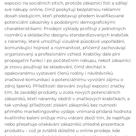
expozici na sociálních sítích, protože zákazníci fotí a sdílejí
své nákupy online, čímž poskytují bezplatnou reklamní
dosah sledujícím, kteří představují předem kvalifikované
potenciální zákazníky s podobnými demografickými
charakteristikami. Prodejní výklady profitují z jednotných
rozměrů a skládacího designu standardizovaných krabiček
s náramky, které umožňují vizuálně působivé uspořádání,
komunikující hojnost a rozmanitost, přičemž zachovávají
organizovaný a profesionální vzhled. Krabičky dále plní
propagační funkci i po počátečním nákupu, neboť zákazníci
je znovu používají ke skladování, čímž dochází k
opakovanému vystavení členů rodiny i návštěvníků
značkové komunikaci a potenciálnímu vyvolání zájmu o
zdroj šperků. Příležitosti darování zvyšují expozici značky
tím, že zavádějí produkty u zcela nových potenciálních
zákazníků, kteří náramky obdrží v značkových krabičkách, a
tak vznikají příležitosti získání zákazníků bez nutnosti
přímého marketingového výdaje. vnímaná přidaná hodnota
kvalitního balení snižuje míru vrácení zboží tím, že naplňuje
nebo přesahuje očekávání zákazníků ohledně prezentace
produktu – což je zvláště důležité u online prodeje, kde