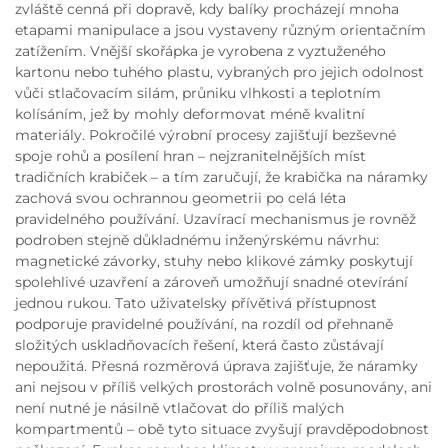
zvláště cenná při dopravě, kdy balíky procházejí mnoha
etapami manipulace a jsou vystaveny různým orientačním
zatížením. Vnější skořápka je vyrobena z vyztuženého
kartonu nebo tuhého plastu, vybraných pro jejich odolnost
vůči stlačovacím silám, průniku vlhkosti a teplotním
kolísáním, jež by mohly deformovat méně kvalitní
materiály. Pokročilé výrobní procesy zajišťují bezševné
spoje rohů a posílení hran – nejzranitelnějších míst
tradičních krabiček – a tím zaručují, že krabička na náramky
zachová svou ochrannou geometrii po celá léta
pravidelného používání. Uzavírací mechanismus je rovněž
podroben stejně důkladnému inženýrskému návrhu:
magnetické závorky, stuhy nebo klikové zámky poskytují
spolehlivé uzavření a zároveň umožňují snadné otevírání
jednou rukou. Tato uživatelsky přívětivá přístupnost
podporuje pravidelné používání, na rozdíl od přehnaně
složitých uskladňovacích řešení, která často zůstávají
nepoužitá. Přesná rozměrová úprava zajišťuje, že náramky
ani nejsou v příliš velkých prostorách volně posunovány, ani
není nutné je násilně vtlačovat do příliš malých
kompartmentů – obě tyto situace zvyšují pravděpodobnost