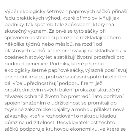
minimální množství
stlačením, taštička na
objednávky (MOQ),
rtěnku s pružinovým
Výběr ekologicky šetrných papírových sáčků přináší
minimalistická
kovovým uzávěrem
řadu praktických výhod, které přímo ovlivňují jak
lepenková krabička na
pro balení šperků
podniky, tak spotřebitele způsobem, který má
šperky pro dárkové i
skutečný význam. Za prvé se tyto sáčky při
prodejní účely,
správném odstranění přirozeně rozkládají během
připraveno k odeslání
několika týdnů nebo měsíců, na rozdíl od
plastových sáčků, které přetrvávají na skládkách a v
oceánech stovky let a zatěžují životní prostředí pro
budoucí generace. Podniky, které přijmou
ekologicky šetrné papírové sáčky, výrazně posílí svůj
obchodní image, protože současní spotřebitelé čím
dál více upřednostňují podporu firem, jež
prostřednictvím svých balení prokazují skutečný
závazek ochraně životního prostředí. Tato pozitivní
spojení snažením o udržitelnost se promítají do
zvýšené zákaznické loajality a mohou přilákat nové
zákazníky, kteří v rozhodování o nákupu kladou
důraz na udržitelnost. Recyklovatelnost těchto
sáčků podporuje kruhovou ekonomiku, ve které se