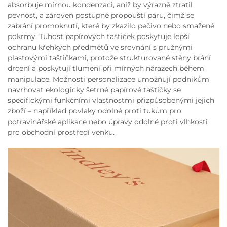
absorbuje mírnou kondenzaci, aniž by výrazně ztratil
pevnost, a zároveň postupně propouští páru, čímž se
zabrání promoknutí, které by zkazilo pečivo nebo smažené
pokrmy. Tuhost papírových taštiček poskytuje lepší
ochranu křehkých předmětů ve srovnání s pružnými
plastovými taštičkami, protože strukturované stěny brání
drcení a poskytují tlumení při mírných nárazech během
manipulace. Možnosti personalizace umožňují podnikům
navrhovat ekologicky šetrné papírové taštičky se
specifickými funkčními vlastnostmi přizpůsobenými jejich
zboží – například povlaky odolné proti tukům pro
potravinářské aplikace nebo úpravy odolné proti vlhkosti
pro obchodní prostředí venku.