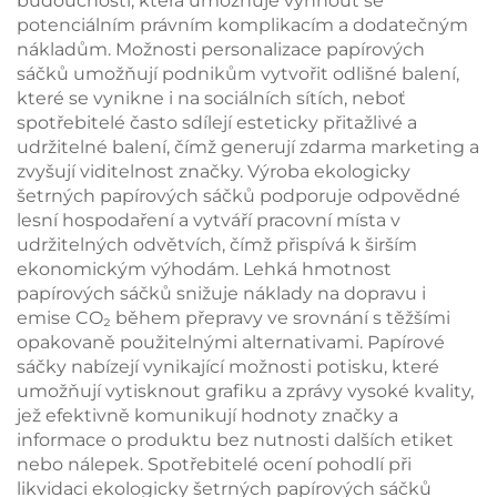
budoucnosti, která umožňuje vyhnout se
potenciálním právním komplikacím a dodatečným
nákladům. Možnosti personalizace papírových
sáčků umožňují podnikům vytvořit odlišné balení,
které se vynikne i na sociálních sítích, neboť
spotřebitelé často sdílejí esteticky přitažlivé a
udržitelné balení, čímž generují zdarma marketing a
zvyšují viditelnost značky. Výroba ekologicky
šetrných papírových sáčků podporuje odpovědné
lesní hospodaření a vytváří pracovní místa v
udržitelných odvětvích, čímž přispívá k širším
ekonomickým výhodám. Lehká hmotnost
papírových sáčků snižuje náklady na dopravu i
emise CO₂ během přepravy ve srovnání s těžšími
opakovaně použitelnými alternativami. Papírové
sáčky nabízejí vynikající možnosti potisku, které
umožňují vytisknout grafiku a zprávy vysoké kvality,
jež efektivně komunikují hodnoty značky a
informace o produktu bez nutnosti dalších etiket
nebo nálepek. Spotřebitelé ocení pohodlí při
likvidaci ekologicky šetrných papírových sáčků