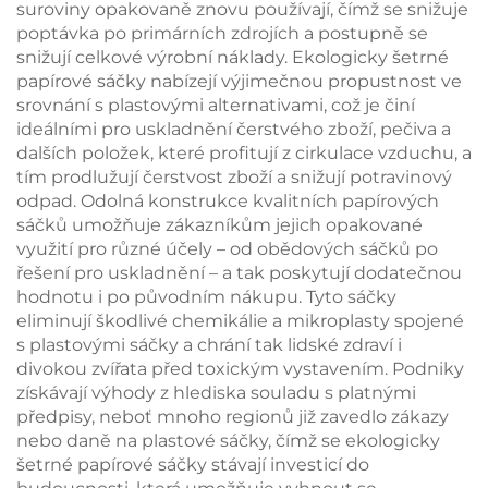
suroviny opakovaně znovu používají, čímž se snižuje
poptávka po primárních zdrojích a postupně se
snižují celkové výrobní náklady. Ekologicky šetrné
papírové sáčky nabízejí výjimečnou propustnost ve
srovnání s plastovými alternativami, což je činí
ideálními pro uskladnění čerstvého zboží, pečiva a
dalších položek, které profitují z cirkulace vzduchu, a
tím prodlužují čerstvost zboží a snižují potravinový
odpad. Odolná konstrukce kvalitních papírových
sáčků umožňuje zákazníkům jejich opakované
využití pro různé účely – od obědových sáčků po
řešení pro uskladnění – a tak poskytují dodatečnou
hodnotu i po původním nákupu. Tyto sáčky
eliminují škodlivé chemikálie a mikroplasty spojené
s plastovými sáčky a chrání tak lidské zdraví i
divokou zvířata před toxickým vystavením. Podniky
získávají výhody z hlediska souladu s platnými
předpisy, neboť mnoho regionů již zavedlo zákazy
nebo daně na plastové sáčky, čímž se ekologicky
šetrné papírové sáčky stávají investicí do