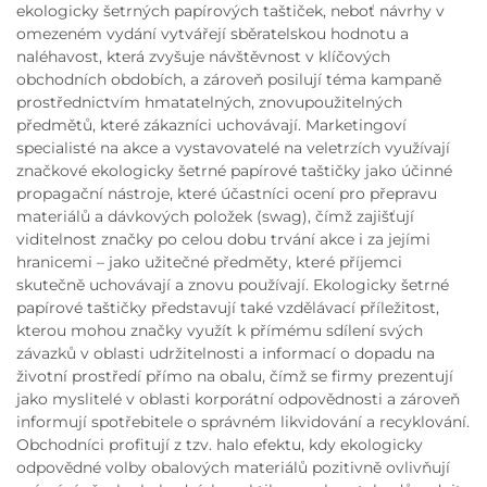
ekologicky šetrných papírových taštiček, neboť návrhy v
omezeném vydání vytvářejí sběratelskou hodnotu a
naléhavost, která zvyšuje návštěvnost v klíčových
obchodních obdobích, a zároveň posilují téma kampaně
prostřednictvím hmatatelných, znovupoužitelných
předmětů, které zákazníci uchovávají. Marketingoví
specialisté na akce a vystavovatelé na veletrzích využívají
značkové ekologicky šetrné papírové taštičky jako účinné
propagační nástroje, které účastníci ocení pro přepravu
materiálů a dávkových položek (swag), čímž zajišťují
viditelnost značky po celou dobu trvání akce i za jejími
hranicemi – jako užitečné předměty, které příjemci
skutečně uchovávají a znovu používají. Ekologicky šetrné
papírové taštičky představují také vzdělávací příležitost,
kterou mohou značky využít k přímému sdílení svých
závazků v oblasti udržitelnosti a informací o dopadu na
životní prostředí přímo na obalu, čímž se firmy prezentují
jako myslitelé v oblasti korporátní odpovědnosti a zároveň
informují spotřebitele o správném likvidování a recyklování.
Obchodníci profitují z tzv. halo efektu, kdy ekologicky
odpovědné volby obalových materiálů pozitivně ovlivňují