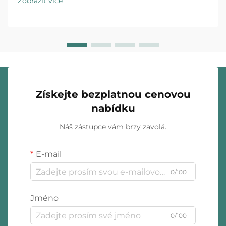
Zobrazit více
na strategický prvek, který značku odlišuje a ovlivňuje
nákupní rozhodování...
Získejte bezplatnou cenovou
nabídku
Náš zástupce vám brzy zavolá.
E-mail
0/100
Jméno
0/100