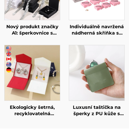
Nový produkt značky
Individuálně navržená
A1: šperkovnice s
nádherná skříňka se
mačkacím
zásuvkami, exkluzivní
magnetickým víkem a
tuhá kartonová
stužkou – luxusní
obalová krabička pro
balení pro šperky
ozdoby, nádherná
(prsteny, hodinky,
krabička pro umělecké
náušnice, řetízky),
předměty určená pro
dárková krabička s
šperky, náhrdelníky a
logem.
prsteny.
Ekologicky šetrná,
Luxusní taštička na
recyklovatelná
šperky z PU kůže s
krabička na náušnice
možností potisku loga,
a náhrdelníky, malé
mincovní taštička se