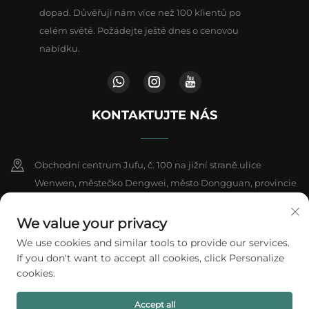
dopad. Důvěřují nám více než 100 klientů po
celém světě. Požádejte ještě dnes o cenovou
nabídku.
KONTAKTUJTE NÁS
Obchodní centrum Jufu, č. 100 na jižní straně ulice
Wenwen, městečko Dengwei, město Dongguan, provincie
Kuang-tung, Čína
We value your privacy
+86-18802602550
We use cookies and similar tools to provide our services.
If you don't want to accept all cookies, click Personalize
[email protected]
cookies.
Accept all
Všechna práva vyhrazena © 2026 A1 Packing Co., Ltd.
Zásady ochrany