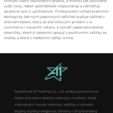
vnímání všech obchodních praktik, a mohou tak zdůvodnit
vyšší ceny, neboť spotřebitelé rozpoznávají a odměňují
skutečné úsilí o udržitelnost. Profesionální vzhled kvalitních
ekologicky šetrných papírových taštiček zvyšuje zážitek z
otevírání balení, který se stal klíčovým prvkem v e-
commerce i luxusním retailu, a vytváří zapamatovatelné
okamžiky, které si zákazníci spojují s pozitivními zážitky ze
značky a které s nadšením sdílejí online.
Společnost A1 Packing Co., Ltd. poskytuje prémiová
řešení pro balení šperků světovým značkám. Naše
individuální luxusní krabičky, taštičky a výkladní
stojany zajišťují elegance, ochranu i silný brandový