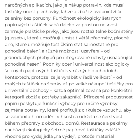
náročných aplikacích, jako je nákup potravin, kde musí
taštičky unést plechovky, lahve a zboží z ovocnictví či
zeleniny bez poruchy. Funkčnost ekologicky šetrných
papírových taštiček sahá daleko za prostou nosnost –
zahrnuje praktické prvky, jako jsou roztažitelné boční stěny
(gussety), které umožňují umístit větší předměty, ploché
dno, které umožňuje taštičkám stát samostatně pro
pohodlné balení, a různé možnosti uzavření – od
jednoduchých přehybů po integrované uchyty usnadňující
pohodlné nesení. Podniky ocení univerzálnost ekologicky
šetrných papírových taštiček v různých obchodních
kontextech, protože lze je vyrábět v řadě velikostí – od
malých taštiček na šperky až po velké nákupní taštičky pro
univerzální obchody – každá optimalizovaná pro konkrétní
kategorii zboží a potřeby zákazníků. Přirozená propustnost
papíru poskytuje funkční výhody pro určité výrobky,
zejména potraviny, které profitují z cirkulace vzduchu, aby
se zabránilo hromadění vlhkosti a udržela se čerstvost
během přepravy z obchodu domů. Restaurace a pekárny
nacházejí ekologicky šetrné papírové taštičky zvláště
vhodné pro výdej jídla „na výdej“, protože materiál