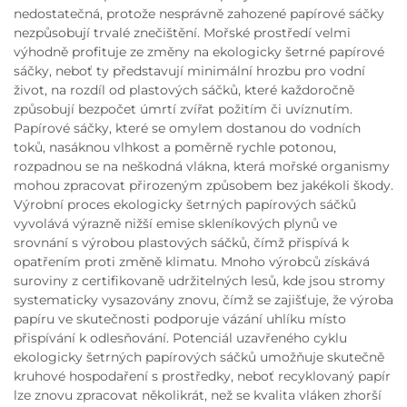
nedostatečná, protože nesprávně zahozené papírové sáčky
nezpůsobují trvalé znečištění. Mořské prostředí velmi
výhodně profituje ze změny na ekologicky šetrné papírové
sáčky, neboť ty představují minimální hrozbu pro vodní
život, na rozdíl od plastových sáčků, které každoročně
způsobují bezpočet úmrtí zvířat požitím či uvíznutím.
Papírové sáčky, které se omylem dostanou do vodních
toků, nasáknou vlhkost a poměrně rychle potonou,
rozpadnou se na neškodná vlákna, která mořské organismy
mohou zpracovat přirozeným způsobem bez jakékoli škody.
Výrobní proces ekologicky šetrných papírových sáčků
vyvolává výrazně nižší emise skleníkových plynů ve
srovnání s výrobou plastových sáčků, čímž přispívá k
opatřením proti změně klimatu. Mnoho výrobců získává
suroviny z certifikovaně udržitelných lesů, kde jsou stromy
systematicky vysazovány znovu, čímž se zajišťuje, že výroba
papíru ve skutečnosti podporuje vázání uhlíku místo
přispívání k odlesňování. Potenciál uzavřeného cyklu
ekologicky šetrných papírových sáčků umožňuje skutečně
kruhové hospodaření s prostředky, neboť recyklovaný papír
lze znovu zpracovat několikrát, než se kvalita vláken zhorší