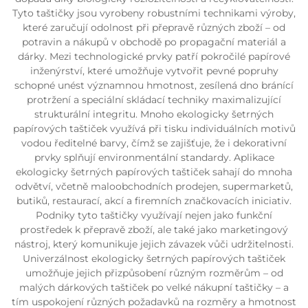
Tyto taštičky jsou vyrobeny robustními technikami výroby,
které zaručují odolnost při přepravě různých zboží – od
potravin a nákupů v obchodě po propagační materiál a
dárky. Mezi technologické prvky patří pokročilé papírové
inženýrství, které umožňuje vytvořit pevné popruhy
schopné unést významnou hmotnost, zesílená dno bránící
protržení a speciální skládací techniky maximalizující
strukturální integritu. Mnoho ekologicky šetrných
papírových taštiček využívá při tisku individuálních motivů
vodou ředitelné barvy, čímž se zajišťuje, že i dekorativní
prvky splňují environmentální standardy. Aplikace
ekologicky šetrných papírových taštiček sahají do mnoha
odvětví, včetně maloobchodních prodejen, supermarketů,
butiků, restaurací, akcí a firemních značkovacích iniciativ.
Podniky tyto taštičky využívají nejen jako funkční
prostředek k přepravě zboží, ale také jako marketingový
nástroj, který komunikuje jejich závazek vůči udržitelnosti.
Univerzálnost ekologicky šetrných papírových taštiček
umožňuje jejich přizpůsobení různým rozměrům – od
malých dárkových taštiček po velké nákupní taštičky – a
tím uspokojení různých požadavků na rozměry a hmotnost