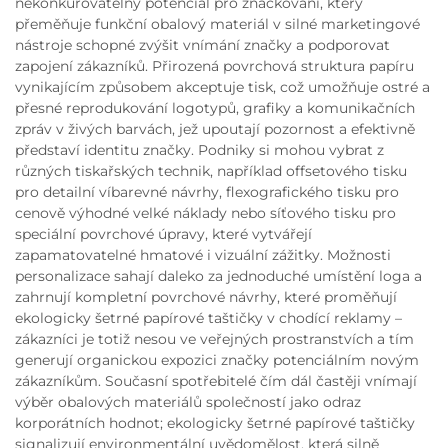
nekonkurovatelný potenciál pro značkování, který
přeměňuje funkční obalový materiál v silné marketingové
nástroje schopné zvýšit vnímání značky a podporovat
zapojení zákazníků. Přirozená povrchová struktura papíru
vynikajícím způsobem akceptuje tisk, což umožňuje ostré a
přesné reprodukování logotypů, grafiky a komunikačních
zpráv v živých barvách, jež upoutají pozornost a efektivně
představí identitu značky. Podniky si mohou vybrat z
různých tiskařských technik, například offsetového tisku
pro detailní víbarevné návrhy, flexografického tisku pro
cenově výhodné velké náklady nebo síťového tisku pro
speciální povrchové úpravy, které vytvářejí
zapamatovatelné hmatové i vizuální zážitky. Možnosti
personalizace sahají daleko za jednoduché umístění loga a
zahrnují kompletní povrchové návrhy, které proměňují
ekologicky šetrné papírové taštičky v chodící reklamy –
zákazníci je totiž nesou ve veřejných prostranstvích a tím
generují organickou expozici značky potenciálním novým
zákazníkům. Současní spotřebitelé čím dál častěji vnímají
výběr obalových materiálů společností jako odraz
korporátních hodnot; ekologicky šetrné papírové taštičky
signalizují environmentální uvědomělost, která silně