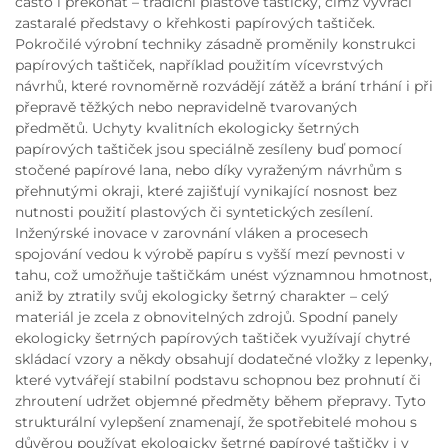
často i překonat – tradiční plastové taštičky, čímž vyvrací
zastaralé představy o křehkosti papírových taštiček.
Pokročilé výrobní techniky zásadně proměnily konstrukci
papírových taštiček, například použitím vícevrstvých
návrhů, které rovnoměrně rozvádějí zátěž a brání trhání i při
přepravě těžkých nebo nepravidelně tvarovaných
předmětů. Uchyty kvalitních ekologicky šetrných
papírových taštiček jsou speciálně zesíleny buď pomocí
stočené papírové lana, nebo díky vyraženým návrhům s
přehnutými okraji, které zajišťují vynikající nosnost bez
nutnosti použití plastových či syntetických zesílení.
Inženýrské inovace v zarovnání vláken a procesech
spojování vedou k výrobě papíru s vyšší mezí pevnosti v
tahu, což umožňuje taštičkám unést významnou hmotnost,
aniž by ztratily svůj ekologicky šetrný charakter – celý
materiál je zcela z obnovitelných zdrojů. Spodní panely
ekologicky šetrných papírových taštiček využívají chytré
skládací vzory a někdy obsahují dodatečné vložky z lepenky,
které vytvářejí stabilní podstavu schopnou bez prohnutí či
zhroutení udržet objemné předměty během přepravy. Tyto
strukturální vylepšení znamenají, že spotřebitelé mohou s
důvěrou používat ekologicky šetrné papírové taštičky i v