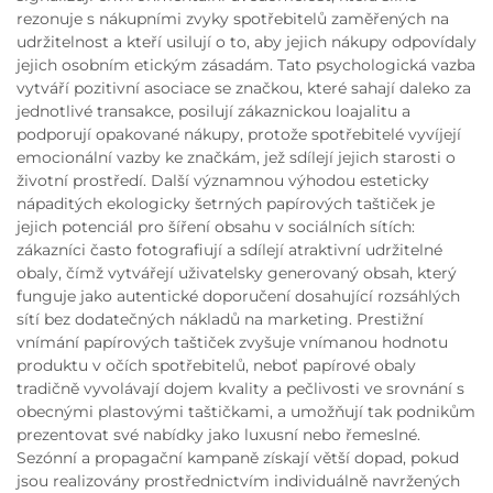
rezonuje s nákupními zvyky spotřebitelů zaměřených na
udržitelnost a kteří usilují o to, aby jejich nákupy odpovídaly
jejich osobním etickým zásadám. Tato psychologická vazba
vytváří pozitivní asociace se značkou, které sahají daleko za
jednotlivé transakce, posilují zákaznickou loajalitu a
podporují opakované nákupy, protože spotřebitelé vyvíjejí
emocionální vazby ke značkám, jež sdílejí jejich starosti o
životní prostředí. Další významnou výhodou esteticky
nápaditých ekologicky šetrných papírových taštiček je
jejich potenciál pro šíření obsahu v sociálních sítích:
zákazníci často fotografiují a sdílejí atraktivní udržitelné
obaly, čímž vytvářejí uživatelsky generovaný obsah, který
funguje jako autentické doporučení dosahující rozsáhlých
sítí bez dodatečných nákladů na marketing. Prestižní
vnímání papírových taštiček zvyšuje vnímanou hodnotu
produktu v očích spotřebitelů, neboť papírové obaly
tradičně vyvolávají dojem kvality a pečlivosti ve srovnání s
obecnými plastovými taštičkami, a umožňují tak podnikům
prezentovat své nabídky jako luxusní nebo řemeslné.
Sezónní a propagační kampaně získají větší dopad, pokud
jsou realizovány prostřednictvím individuálně navržených