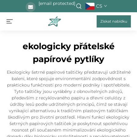
[email protected]
CS
Získat nabídku
ekologicky přátelské
papírové pytlíky
Ekologicky šetrné papírové taštičky představují udržitelné
balení, které spojuje environmentální zodpovědnost s
praktickou funkčností pro moderní podniky i spotřebitele.
Tyto taštičky jsou vyráběny z obnovitelných zdrojů,
především z recyklovaného papíru a dřevní celulózy z
údržby lesů podle udržitelných principů, čímž se stávají
vynikající alternativou k tradičním plastovým taštičkám
škodlivým pro životní prostředí. Hlavní funkcí ekologicky
šetrných papírových taštiček je poskytnout spolehlivou
nosnost při současném minimalizování ekologického
dopadu díky biologicky rozložitelnosti a recyklovatelnosti.