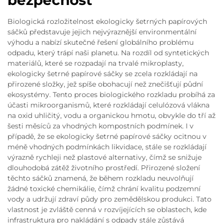
bezpečnost
Biologická rozložitelnost ekologicky šetrných papírových
sáčků představuje jejich nejvýraznější environmentální
výhodu a nabízí skutečné řešení globálního problému
odpadu, který trápí naši planetu. Na rozdíl od syntetických
materiálů, které se rozpadají na trvalé mikroplasty,
ekologicky šetrné papírové sáčky se zcela rozkládají na
přirozené složky, jež spíše obohacují než znečišťují půdní
ekosystémy. Tento proces biologického rozkladu probíhá za
účasti mikroorganismů, které rozkládají celulózová vlákna
na oxid uhličitý, vodu a organickou hmotu, obvykle do tří až
šesti měsíců za vhodných kompostních podmínek. I v
případě, že se ekologicky šetrné papírové sáčky ocitnou v
méně vhodných podmínkách likvidace, stále se rozkládají
výrazně rychleji než plastové alternativy, čímž se snižuje
dlouhodobá zátěž životního prostředí. Přirozené složení
těchto sáčků znamená, že během rozkladu neuvolňují
žádné toxické chemikálie, čímž chrání kvalitu podzemní
vody a udržují zdraví půdy pro zemědělskou produkci. Tato
vlastnost je zvláště cenná v rozvíjejících se oblastech, kde
infrastruktura pro nakládání s odpady stále zůstává