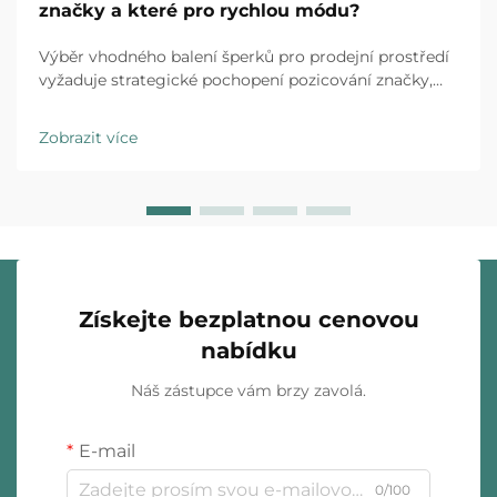
značky a které pro rychlou módu?
Výběr vhodného balení šperků pro prodejní prostředí
vyžaduje strategické pochopení pozicování značky,
očekávání zákazníků a provozních realit. Luxusní
značky i obchodní řetězce specializující se na rychlou
Zobrazit více
módu působí v zásadně odlišných...
Získejte bezplatnou cenovou
nabídku
Náš zástupce vám brzy zavolá.
E-mail
0/100