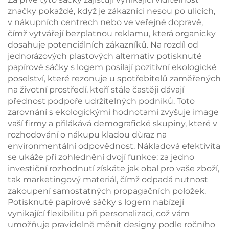
značky pokaždé, když je zákazníci nesou po ulicích,
v nákupních centrech nebo ve veřejné dopravě,
čímž vytvářejí bezplatnou reklamu, která organicky
dosahuje potenciálních zákazníků. Na rozdíl od
jednorázových plastových alternativ potisknuté
papírové sáčky s logem posílají pozitivní ekologické
poselství, které rezonuje u spotřebitelů zaměřených
na životní prostředí, kteří stále častěji dávají
přednost podpoře udržitelných podniků. Toto
zarovnání s ekologickými hodnotami zvyšuje image
vaší firmy a přilákává demografické skupiny, které v
rozhodování o nákupu kladou důraz na
environmentální odpovědnost. Nákladová efektivita
se ukáže při zohlednění dvojí funkce: za jedno
investiční rozhodnutí získáte jak obal pro vaše zboží,
tak marketingový materiál, čímž odpadá nutnost
zakoupení samostatných propagačních položek.
Potisknuté papírové sáčky s logem nabízejí
vynikající flexibilitu při personalizaci, což vám
umožňuje pravidelně měnit designy podle ročního