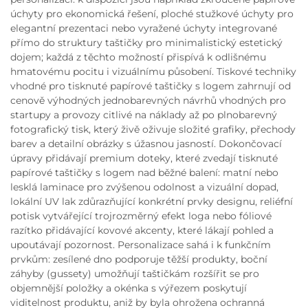
úchyty pro ekonomická řešení, ploché stužkové úchyty pro
elegantní prezentaci nebo vyražené úchyty integrované
přímo do struktury taštičky pro minimalistický estetický
dojem; každá z těchto možností přispívá k odlišnému
hmatovému pocitu i vizuálnímu působení. Tiskové techniky
vhodné pro tisknuté papírové taštičky s logem zahrnují od
cenově výhodných jednobarevných návrhů vhodných pro
startupy a provozy citlivé na náklady až po plnobarevný
fotografický tisk, který živě oživuje složité grafiky, přechody
barev a detailní obrázky s úžasnou jasností. Dokončovací
úpravy přidávají premium doteky, které zvedají tisknuté
papírové taštičky s logem nad běžné balení: matní nebo
lesklá laminace pro zvýšenou odolnost a vizuální dopad,
lokální UV lak zdůrazňující konkrétní prvky designu, reliéfní
potisk vytvářející trojrozměrný efekt loga nebo fóliové
razítko přidávající kovové akcenty, které lákají pohled a
upoutávají pozornost. Personalizace sahá i k funkčním
prvkům: zesílené dno podporuje těžší produkty, boční
záhyby (gussety) umožňují taštičkám rozšířit se pro
objemnější položky a okénka s výřezem poskytují
viditelnost produktu, aniž by byla ohrožena ochranná