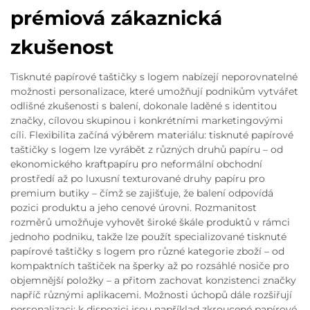
prémiová zákaznická
zkušenost
Tisknuté papírové taštičky s logem nabízejí neporovnatelné
možnosti personalizace, které umožňují podnikům vytvářet
odlišné zkušenosti s balení, dokonale laděné s identitou
značky, cílovou skupinou i konkrétními marketingovými
cíli. Flexibilita začíná výběrem materiálu: tisknuté papírové
taštičky s logem lze vyrábět z různých druhů papíru – od
ekonomického kraftpapíru pro neformální obchodní
prostředí až po luxusní texturované druhy papíru pro
premium butiky – čímž se zajišťuje, že balení odpovídá
pozici produktu a jeho cenové úrovni. Rozmanitost
rozměrů umožňuje vyhovět široké škále produktů v rámci
jednoho podniku, takže lze použít specializované tisknuté
papírové taštičky s logem pro různé kategorie zboží – od
kompaktních taštiček na šperky až po rozsáhlé nosiče pro
objemnější položky – a přitom zachovat konzistenci značky
napříč různými aplikacemi. Možnosti úchopů dále rozšiřují
personalizaci: k dispozici jsou například zkroucené papírové