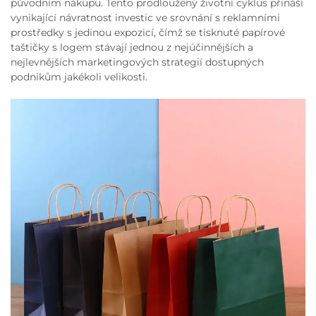
původním nákupu. Tento prodloužený životní cyklus přináší
vynikající návratnost investic ve srovnání s reklamními
prostředky s jedinou expozicí, čímž se tisknuté papírové
taštičky s logem stávají jednou z nejúčinnějších a
nejlevnějších marketingových strategií dostupných
podnikům jakékoli velikosti.