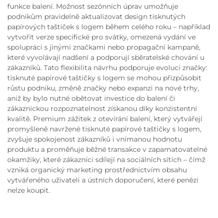
funkce balení. Možnost sezónních úprav umožňuje
podnikům pravidelně aktualizovat design tisknutých
papírových taštiček s logem během celého roku – například
vytvořit verze specifické pro svátky, omezená vydání ve
spolupráci s jinými značkami nebo propagační kampaně,
které vyvolávají nadšení a podporují sběratelské chování u
zákazníků. Tato flexibilita návrhu podporuje evoluci značky:
tisknuté papírové taštičky s logem se mohou přizpůsobit
růstu podniku, změně značky nebo expanzi na nové trhy,
aniž by bylo nutné obětovat investice do balení či
zákaznickou rozpoznatelnost získanou díky konzistentní
kvalitě. Premium zážitek z otevírání balení, který vytvářejí
promyšleně navržené tisknuté papírové taštičky s logem,
zvyšuje spokojenost zákazníků i vnímanou hodnotu
produktu a proměňuje běžné transakce v zapamatovatelné
okamžiky, které zákazníci sdílejí na sociálních sítích – čímž
vzniká organický marketing prostřednictvím obsahu
vytvářeného uživateli a ústních doporučení, které penězi
nelze koupit.