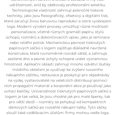
udržitelnosti, aniž by obětovaly profesionální estetiku.
Technologické vlastnosti zahrnují pokročilé tiskové
techniky, jako jsou flexografický, ofsetový a digitální tisk,
které zaručují živou barvovou reprodukci a ostré vyobrazení
loga. Moderní výrobní procesy umožňují různé možnosti
personalizace, včetně různých gramáží papíru, stylů
úchopů, rozměrů a dokončovacích úprav, jako je laminace
nebo reliéfní potisk. Mechanickou pevnost tisknutých
papírových sáčků s logem zajišťuje důkladně navržená
konstrukce, která rovnoměrně rozvádí zátěž, a zahrnuje
zesílené dno a pevné úchyty schopné unést významnou
hmotnost. Aplikační oblasti zahrnují mnoho odvětví: butiky
módního oblečení je využívají ke zvýšení luxusního
nákupního zážitku, restaurace je poskytují pro objednávky
na výdej, vystavovatelé na veletrzích distribuují pomocí
nich propagační materiál a korporátní akce je používají jako
uvítací balíčky. Univerzálnost tisknutých papírových sáčků s
logem je tak velká, že jsou vhodné jak pro malé šperky, tak
pro větší zboží – rozměry se pohybují od kompaktních
dárkových sáčků po rozsáhlé nákupní tašky. Tyto sáčky
slouží také vzdělávacím účelům: firmy mohou vedle loga