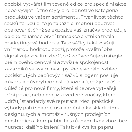
období, vytvářet limitované edice pro speciální akce
nebo vyvíjet různé styly pro jednotlivé kategorie
produktů ve vašem sortimentu. Trvanlivost těchto
sáčků zaručuje, že je zákazníci mohou používat
opakovaně, čímž se expozice vaší značky prodlužuje
daleko za rámec první transakce a vzniká trvalá
marketingová hodnota. Tyto sáčky také zvyšují
vnímanou hodnotu zboží, protože kvalitní obal
signalizuje kvalitní zboží, což zdůvodňuje strategie
prémiového cenování a zvyšuje spokojenost
zákazníků se svými nákupy. Profesionální vzhled
potisknutých papírových sáčků s logem posiluje
důvěru a důvěryhodnost zákazníků, což je zvláště
důležité pro nové firmy, které si teprve vytvářejí
tržní pozici, nebo pro již zavedené značky, které
udržují standardy své reputace. Mezi praktické
výhody patří snadné uskladnění díky skládacímu
designu, rychlá montáž v rušných prodejních
prostředích a kompatibilita s různými typy zboží bez
nutnosti dalšího balení. Taktická kvalita papíru