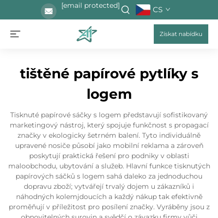
[email protected]
CS
Získat nabídku
tištěné papírové pytlíky s
logem
Tisknuté papírové sáčky s logem představují sofistikovaný
marketingový nástroj, který spojuje funkčnost s propagací
značky v ekologicky šetrném balení. Tyto individuálně
upravené nosiče působí jako mobilní reklama a zároveň
poskytují praktická řešení pro podniky v oblasti
maloobchodu, ubytování a služeb. Hlavní funkce tisknutých
papírových sáčků s logem sahá daleko za jednoduchou
dopravu zboží; vytvářejí trvalý dojem u zákazníků i
náhodných kolemjdoucích a každý nákup tak efektivně
proměňují v příležitost pro posílení značky. Vyráběny jsou z
obnovitelných surovin a svědčí o závazku firmy vůči