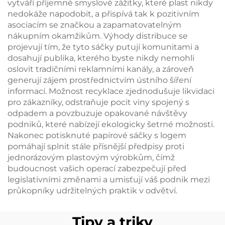
vytváří příjemné smyslové zážitky, které plast nikdy
nedokáže napodobit, a přispívá tak k pozitivním
asociacím se značkou a zapamatovatelným
nákupním okamžikům. Výhody distribuce se
projevují tím, že tyto sáčky putují komunitami a
dosahují publika, kterého byste nikdy nemohli
oslovit tradičními reklamními kanály, a zároveň
generují zájem prostřednictvím ústního šíření
informací. Možnost recyklace zjednodušuje likvidaci
pro zákazníky, odstraňuje pocit viny spojený s
odpadem a povzbuzuje opakované návštěvy
podniků, které nabízejí ekologicky šetrné možnosti.
Nakonec potisknuté papírové sáčky s logem
pomáhají splnit stále přísnější předpisy proti
jednorázovým plastovým výrobkům, čímž
budoucnost vašich operací zabezpečují před
legislativními změnami a umisťují váš podnik mezi
průkopníky udržitelných praktik v odvětví.
Tipy a triky