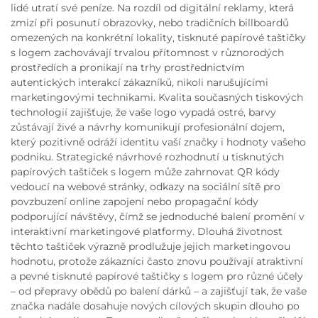
lidé utratí své peníze. Na rozdíl od digitální reklamy, která
zmizí při posunutí obrazovky, nebo tradičních billboardů
omezených na konkrétní lokality, tisknuté papírové taštičky
s logem zachovávají trvalou přítomnost v různorodých
prostředích a pronikají na trhy prostřednictvím
autentických interakcí zákazníků, nikoli narušujícími
marketingovými technikami. Kvalita současných tiskových
technologií zajišťuje, že vaše logo vypadá ostré, barvy
zůstávají živé a návrhy komunikují profesionální dojem,
který pozitivně odráží identitu vaší značky i hodnoty vašeho
podniku. Strategické návrhové rozhodnutí u tisknutých
papírových taštiček s logem může zahrnovat QR kódy
vedoucí na webové stránky, odkazy na sociální sítě pro
povzbuzení online zapojení nebo propagační kódy
podporující návštěvy, čímž se jednoduché balení promění v
interaktivní marketingové platformy. Dlouhá životnost
těchto taštiček výrazně prodlužuje jejich marketingovou
hodnotu, protože zákazníci často znovu používají atraktivní
a pevné tisknuté papírové taštičky s logem pro různé účely
– od přepravy obědů po balení dárků – a zajišťují tak, že vaše
značka nadále dosahuje nových cílových skupin dlouho po