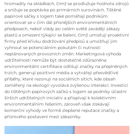
hromadily na skládkách, čímž se prodlužuje hodnota zdrojů
a snižuje se poptávka po primárních surovinách. Tištěné
papírové sáčky s logem také pomáhají podnikům
orientovat se v čím dál přísnějších environmentálních
předpisech, neboť vlády po celém světě zavádějí zákazy
plastů a omezení týkající se balení, čímž umisťují proaktivní
firmy před křivku dodržování předpisů a umožňují jim
vyhnout se potenciálním pokutám či nutnosti
neplánovaných provozních změn. Marketingová výhoda
udržitelnosti nemůže být dostatečně zdůrazněna:
environmentální certifikace odlišují značky na přeplněných
trzích, generují pozitivní média a vytvářejí přesvědčivé
příběhy, které rezonují na sociálních sítích, kde obsah
zaměřený na ekologii vyvolává zvýšenou interakci. Investicí
do tištěných papírových sáčků s logem se podniky účastní
širších udržitelných iniciativ a přispívají k kolektivním
environmentálním řešením, zároveň však získávají
komerční výhody ve formě zlepšené reputace značky a
příznivého postavení mezi zákazníky.