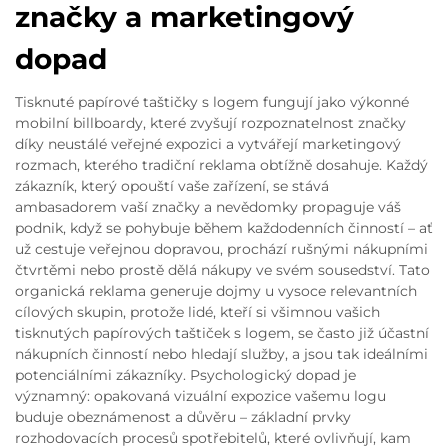
značky a marketingový
dopad
Tisknuté papírové taštičky s logem fungují jako výkonné
mobilní billboardy, které zvyšují rozpoznatelnost značky
díky neustálé veřejné expozici a vytvářejí marketingový
rozmach, kterého tradiční reklama obtížně dosahuje. Každý
zákazník, který opouští vaše zařízení, se stává
ambasadorem vaší značky a nevědomky propaguje váš
podnik, když se pohybuje během každodenních činností – ať
už cestuje veřejnou dopravou, prochází rušnými nákupními
čtvrtěmi nebo prostě dělá nákupy ve svém sousedství. Tato
organická reklama generuje dojmy u vysoce relevantních
cílových skupin, protože lidé, kteří si všimnou vašich
tisknutých papírových taštiček s logem, se často již účastní
nákupních činností nebo hledají služby, a jsou tak ideálními
potenciálními zákazníky. Psychologický dopad je
významný: opakovaná vizuální expozice vašemu logu
buduje obeznámenost a důvěru – základní prvky
rozhodovacích procesů spotřebitelů, které ovlivňují, kam