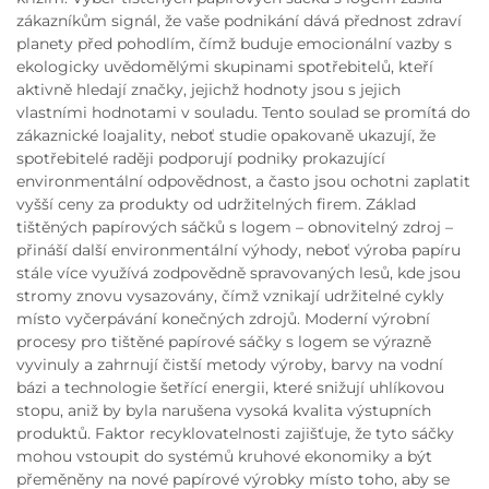
zákazníkům signál, že vaše podnikání dává přednost zdraví
planety před pohodlím, čímž buduje emocionální vazby s
ekologicky uvědomělými skupinami spotřebitelů, kteří
aktivně hledají značky, jejichž hodnoty jsou s jejich
vlastními hodnotami v souladu. Tento soulad se promítá do
zákaznické loajality, neboť studie opakovaně ukazují, že
spotřebitelé raději podporují podniky prokazující
environmentální odpovědnost, a často jsou ochotni zaplatit
vyšší ceny za produkty od udržitelných firem. Základ
tištěných papírových sáčků s logem – obnovitelný zdroj –
přináší další environmentální výhody, neboť výroba papíru
stále více využívá zodpovědně spravovaných lesů, kde jsou
stromy znovu vysazovány, čímž vznikají udržitelné cykly
místo vyčerpávání konečných zdrojů. Moderní výrobní
procesy pro tištěné papírové sáčky s logem se výrazně
vyvinuly a zahrnují čistší metody výroby, barvy na vodní
bázi a technologie šetřící energii, které snižují uhlíkovou
stopu, aniž by byla narušena vysoká kvalita výstupních
produktů. Faktor recyklovatelnosti zajišťuje, že tyto sáčky
mohou vstoupit do systémů kruhové ekonomiky a být
přeměněny na nové papírové výrobky místo toho, aby se