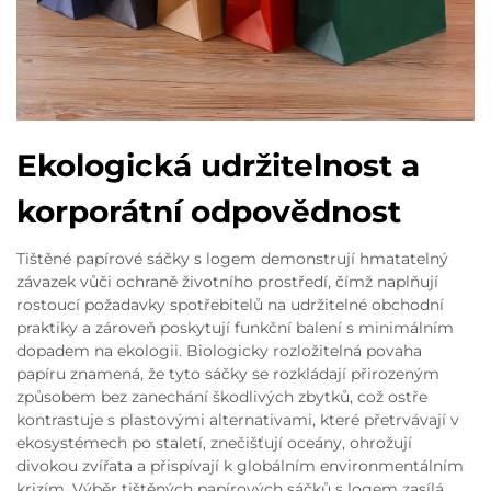
Ekologická udržitelnost a
korporátní odpovědnost
Tištěné papírové sáčky s logem demonstrují hmatatelný
závazek vůči ochraně životního prostředí, čímž naplňují
rostoucí požadavky spotřebitelů na udržitelné obchodní
praktiky a zároveň poskytují funkční balení s minimálním
dopadem na ekologii. Biologicky rozložitelná povaha
papíru znamená, že tyto sáčky se rozkládají přirozeným
způsobem bez zanechání škodlivých zbytků, což ostře
kontrastuje s plastovými alternativami, které přetrvávají v
ekosystémech po staletí, znečišťují oceány, ohrožují
divokou zvířata a přispívají k globálním environmentálním
krizím. Výběr tištěných papírových sáčků s logem zasílá