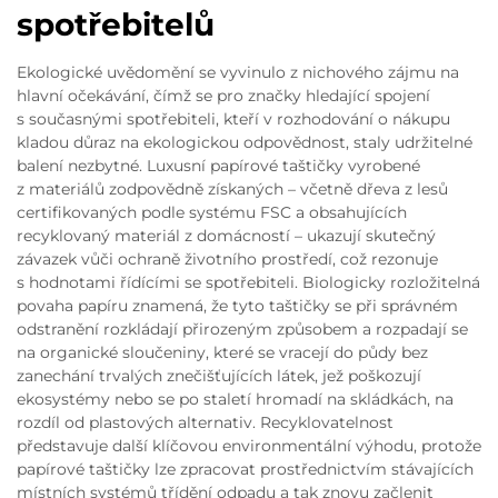
spotřebitelů
Ekologické uvědomění se vyvinulo z nichového zájmu na
hlavní očekávání, čímž se pro značky hledající spojení
s současnými spotřebiteli, kteří v rozhodování o nákupu
kladou důraz na ekologickou odpovědnost, staly udržitelné
balení nezbytné. Luxusní papírové taštičky vyrobené
z materiálů zodpovědně získaných – včetně dřeva z lesů
certifikovaných podle systému FSC a obsahujících
recyklovaný materiál z domácností – ukazují skutečný
závazek vůči ochraně životního prostředí, což rezonuje
s hodnotami řídícími se spotřebiteli. Biologicky rozložitelná
povaha papíru znamená, že tyto taštičky se při správném
odstranění rozkládají přirozeným způsobem a rozpadají se
na organické sloučeniny, které se vracejí do půdy bez
zanechání trvalých znečišťujících látek, jež poškozují
ekosystémy nebo se po staletí hromadí na skládkách, na
rozdíl od plastových alternativ. Recyklovatelnost
představuje další klíčovou environmentální výhodu, protože
papírové taštičky lze zpracovat prostřednictvím stávajících
místních systémů třídění odpadu a tak znovu začlenit