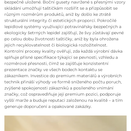
bezpečně uložené. Boční gusety navržené s přesnými vzory
skládání umožňují taštičkám rozšířit se a přizpůsobit se
různým rozměrům produktů, aniž by došlo ke ztrátě
strukturální integrity či estetických proporcí. Pokročilé
lepidlové systémy využívající potravinářsky bezpečných a
ekologicky šetrných lepidel zajišťují, že švy zůstávají pevné
po celou dobu životnosti taštičky, aniž by byla ohrožena
jejich recyklovatelnost či biologická rozložitelnost.
Kontrolní procesy kvality ověřují, zda každá výrobní dávka
splňuje přísné specifikace týkající se pevnosti, vzhledu a
rozměrové přesnosti, čímž se zajišťuje konzistentní
prezentace značky ve všech bodech kontaktu se
zákazníkem. Investice do premium materiálů a výrobních
technik přináší výhody ve formě sníženého počtu poruch,
zvýšené spokojenosti zákazníků a posíleného vnímání
značky, což ospravedlňuje její premium pozici, podporuje
vyšší marže a buduje reputaci založenou na kvalitě – a tím
generuje doporučení a opakované zakázky.