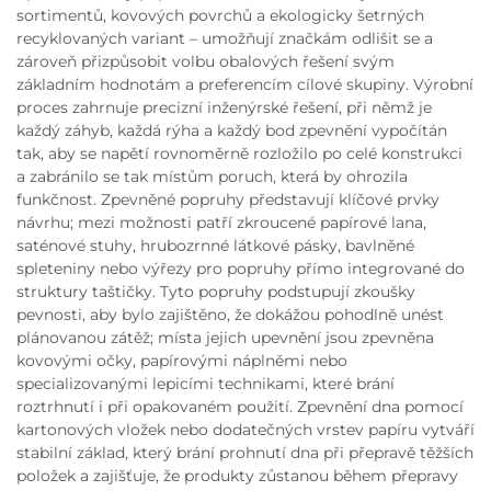
sortimentů, kovových povrchů a ekologicky šetrných
recyklovaných variant – umožňují značkám odlišit se a
zároveň přizpůsobit volbu obalových řešení svým
základním hodnotám a preferencím cílové skupiny. Výrobní
proces zahrnuje precizní inženýrské řešení, při němž je
každý záhyb, každá rýha a každý bod zpevnění vypočítán
tak, aby se napětí rovnoměrně rozložilo po celé konstrukci
a zabránilo se tak místům poruch, která by ohrozila
funkčnost. Zpevněné popruhy představují klíčové prvky
návrhu; mezi možnosti patří zkroucené papírové lana,
saténové stuhy, hrubozrnné látkové pásky, bavlněné
spleteniny nebo výřezy pro popruhy přímo integrované do
struktury taštičky. Tyto popruhy podstupují zkoušky
pevnosti, aby bylo zajištěno, že dokážou pohodlně unést
plánovanou zátěž; místa jejich upevnění jsou zpevněna
kovovými očky, papírovými náplněmi nebo
specializovanými lepicími technikami, které brání
roztrhnutí i při opakovaném použití. Zpevnění dna pomocí
kartonových vložek nebo dodatečných vrstev papíru vytváří
stabilní základ, který brání prohnutí dna při přepravě těžších
položek a zajišťuje, že produkty zůstanou během přepravy