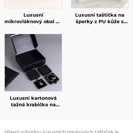
Luxusní
Luxusní taštička na
mikrovláknový obal na
šperky z PU kůže s
náhrdelníky s
možností potisku loga,
podporující kartou –
obálka se snapovým
šperkový pytlík pro
knoflíkem, měkké
náhrdelníky a
vnitřní potah z
náramky s možností
mikrovlákna pro
potisku individuálního
uskladnění náušnic,
loga teplým razítkem
prstenu a náhrdelníků
Luxusní kartonová
tažná krabička na
šperky s individuálním
logem, tažná zásuvka
s mašličkovou stuhou
pro balení
Hlavní výhodou luxusních papírových taštiček je