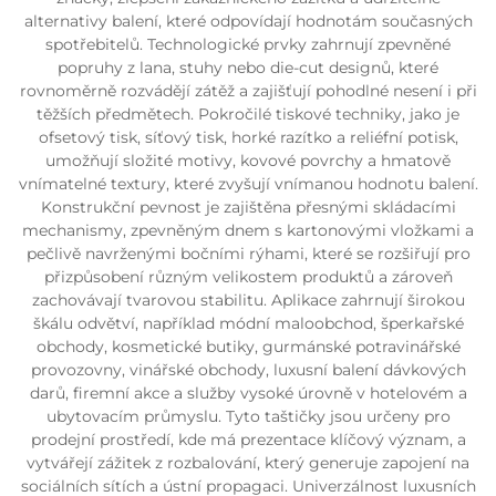
alternativy balení, které odpovídají hodnotám současných
spotřebitelů. Technologické prvky zahrnují zpevněné
popruhy z lana, stuhy nebo die-cut designů, které
rovnoměrně rozvádějí zátěž a zajišťují pohodlné nesení i při
těžších předmětech. Pokročilé tiskové techniky, jako je
ofsetový tisk, síťový tisk, horké razítko a reliéfní potisk,
umožňují složité motivy, kovové povrchy a hmatově
vnímatelné textury, které zvyšují vnímanou hodnotu balení.
Konstrukční pevnost je zajištěna přesnými skládacími
mechanismy, zpevněným dnem s kartonovými vložkami a
pečlivě navrženými bočními rýhami, které se rozšiřují pro
přizpůsobení různým velikostem produktů a zároveň
zachovávají tvarovou stabilitu. Aplikace zahrnují širokou
škálu odvětví, například módní maloobchod, šperkařské
obchody, kosmetické butiky, gurmánské potravinářské
provozovny, vinářské obchody, luxusní balení dávkových
darů, firemní akce a služby vysoké úrovně v hotelovém a
ubytovacím průmyslu. Tyto taštičky jsou určeny pro
prodejní prostředí, kde má prezentace klíčový význam, a
vytvářejí zážitek z rozbalování, který generuje zapojení na
sociálních sítích a ústní propagaci. Univerzálnost luxusních