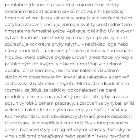
prohlubně (debossing) vytvářejí trojrozměrné efekty
zvedáním nebo stlačením prvků motivu, čímž přidávají
hmatový zájem, který zákazníky angažuje prostřednictvím
dotyku a zároveň posiluje vnímaní kvality prostřednictvím
hmatatelné řemeslné práce. Aplikace lokálního UV lakovaní
vytváří kontrast mezi lesklými a matnými povrchy, čímž
zdůrazňuje konkrétní prvky návrhu – například loga nebo
názvy produktů – a zároveň přidává sofistikovanou vizuální
hloubku, která celkově zvyšuje úroveň prezentace. Výřezy s
průhlednými fóliovými vložkami umožňují viditelnost
obsahu, čímž kombinují ochranné balení s vizuálním
zbožovým prezentováním, které láká zákazníky a zároveň
zachovává strukturální integritu. Možnosti individuálního
rozměru zajišťují, že taštičky dokonale sedí na dané
produkty, eliminují nadbytečný prostor, který by způsobil
posun výrobků během přepravy, a zároveň se vyhýbají příliš
velkému balení, které plýtvá materiály a zvyšuje náklady.
Kromě standardních obdélníkových tvarů jsou k dispozici i
různé tvary, jako například euro-taštičky s integrovaným
dnem, butikové styly s magnetickými uzávory, taštičky na
víno s dělicími přepážkami nebo speciální tvary navržené