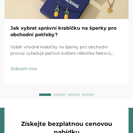
Jak vybrat správní krabičku na šperky pro
obchodní potřeby?
Výběr vhodné krabičky na šperky pro obchodní
provoz vyžaduje pečlivé zvážení několika faktorů,
které ovlivňují jak vnímání zákazníků, tak efektivitu
podnikání. Správné řešení balení slouží jako více než
Zobrazit více
jen ochranný prostor...
Získejte bezplatnou cenovou
nabídku