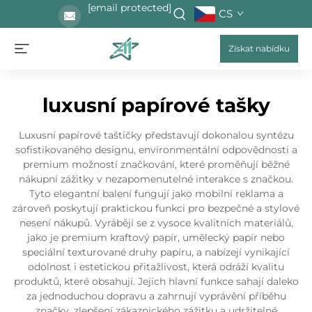
[email protected]
CS
Získat nabídku
luxusní papírové tašky
Luxusní papírové taštičky představují dokonalou syntézu
sofistikovaného designu, environmentální odpovědnosti a
premium možností značkování, které proměňují běžné
nákupní zážitky v nezapomenutelné interakce s značkou.
Tyto elegantní balení fungují jako mobilní reklama a
zároveň poskytují praktickou funkci pro bezpečné a stylové
nesení nákupů. Vyrábějí se z vysoce kvalitních materiálů,
jako je premium kraftový papír, umělecký papír nebo
speciální texturované druhy papíru, a nabízejí vynikající
odolnost i estetickou přitažlivost, která odráží kvalitu
produktů, které obsahují. Jejich hlavní funkce sahají daleko
za jednoduchou dopravu a zahrnují vyprávění příběhu
značky, zlepšení zákaznického zážitku a udržitelné