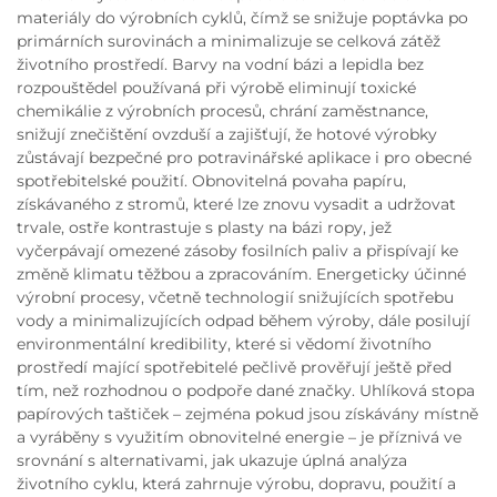
materiály do výrobních cyklů, čímž se snižuje poptávka po
primárních surovinách a minimalizuje se celková zátěž
životního prostředí. Barvy na vodní bázi a lepidla bez
rozpouštědel používaná při výrobě eliminují toxické
chemikálie z výrobních procesů, chrání zaměstnance,
snižují znečištění ovzduší a zajišťují, že hotové výrobky
zůstávají bezpečné pro potravinářské aplikace i pro obecné
spotřebitelské použití. Obnovitelná povaha papíru,
získávaného z stromů, které lze znovu vysadit a udržovat
trvale, ostře kontrastuje s plasty na bázi ropy, jež
vyčerpávají omezené zásoby fosilních paliv a přispívají ke
změně klimatu těžbou a zpracováním. Energeticky účinné
výrobní procesy, včetně technologií snižujících spotřebu
vody a minimalizujících odpad během výroby, dále posilují
environmentální kredibility, které si vědomí životního
prostředí mající spotřebitelé pečlivě prověřují ještě před
tím, než rozhodnou o podpoře dané značky. Uhlíková stopa
papírových taštiček – zejména pokud jsou získávány místně
a vyráběny s využitím obnovitelné energie – je příznivá ve
srovnání s alternativami, jak ukazuje úplná analýza
životního cyklu, která zahrnuje výrobu, dopravu, použití a