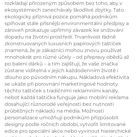
rozkládají přirozeným způsobem bez toho, aby v
ekosystémech zanechávaly škodlivé zbytky. Tato
ekologicky příznivá pozice pomáhá podnikům
splňovat stále přísnější environmentální předpisy a
zároveň prokazuje upřímný závazek ke snižování
dopadu na životní prostředí. Trvanlivost řádně
zkonstruovaných luxusních papírových taštiček
znamená, že je zákazníci mohou znovu používat
mnohokrát pro různé účely – od přepravy obědů až
po balení dárků – a tím zajišťují, že vaše značka
zůstane viditelná v jejich každodenním životě i
dlouho po původním nákupu. Nákladová efektivita
se ukáže při porovnání marketingové hodnoty
těchto taštiček s tradičními reklamními kanály,
neboť každá taštička funguje jako mobilní reklama
dosahující různorodé veřejnosti bez nutnosti
průběžných nákladů na média. Možnosti
personalizace umožňují podnikům přizpůsobit
designy podle ročních období, vytvořit limitované
edice pro speciální akce nebo vyvinout hierarchické