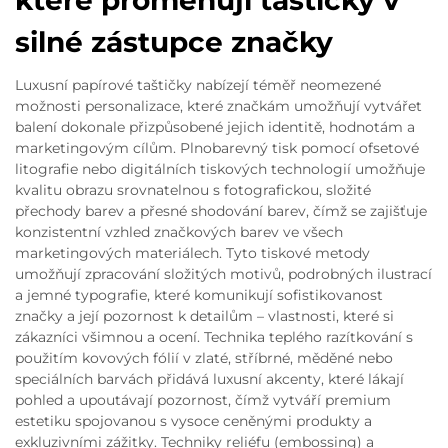
které proměňují taštičky v
silné zástupce značky
Luxusní papírové taštičky nabízejí téměř neomezené
možnosti personalizace, které značkám umožňují vytvářet
balení dokonale přizpůsobené jejich identitě, hodnotám a
marketingovým cílům. Plnobarevný tisk pomocí ofsetové
litografie nebo digitálních tiskových technologií umožňuje
kvalitu obrazu srovnatelnou s fotografickou, složité
přechody barev a přesné shodování barev, čímž se zajišťuje
konzistentní vzhled značkových barev ve všech
marketingových materiálech. Tyto tiskové metody
umožňují zpracování složitých motivů, podrobných ilustrací
a jemné typografie, které komunikují sofistikovanost
značky a její pozornost k detailům – vlastnosti, které si
zákazníci všimnou a ocení. Technika teplého razítkování s
použitím kovových fólií v zlaté, stříbrné, měděné nebo
speciálních barvách přidává luxusní akcenty, které lákají
pohled a upoutávají pozornost, čímž vytváří premium
estetiku spojovanou s vysoce ceněnými produkty a
exkluzivními zážitky. Techniky reliéfu (embossing) a