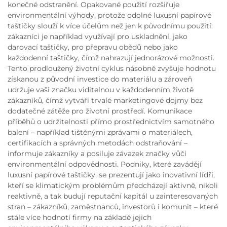
konečné odstranění. Opakované použití rozšiřuje
environmentální výhody, protože odolné luxusní papírové
taštičky slouží k více účelům než jen k původnímu použití:
zákazníci je například využívají pro uskladnění, jako
darovací taštičky, pro přepravu obědů nebo jako
každodenní taštičky, čímž nahrazují jednorázové možnosti.
Tento prodloužený životní cyklus násobně zvyšuje hodnotu
získanou z původní investice do materiálu a zároveň
udržuje vaši značku viditelnou v každodenním životě
zákazníků, čímž vytváří trvalé marketingové dojmy bez
dodatečné zátěže pro životní prostředí. Komunikace
příběhů o udržitelnosti přímo prostřednictvím samotného
balení – například tištěnými zprávami o materiálech,
certifikacích a správných metodách odstraňování –
informuje zákazníky a posiluje závazek značky vůči
environmentální odpovědnosti. Podniky, které zavádějí
luxusní papírové taštičky, se prezentují jako inovativní lídři,
kteří se klimatickým problémům předcházejí aktivně, nikoli
reaktivně, a tak budují reputační kapitál u zainteresovaných
stran – zákazníků, zaměstnanců, investorů i komunit – které
stále více hodnotí firmy na základě jejich