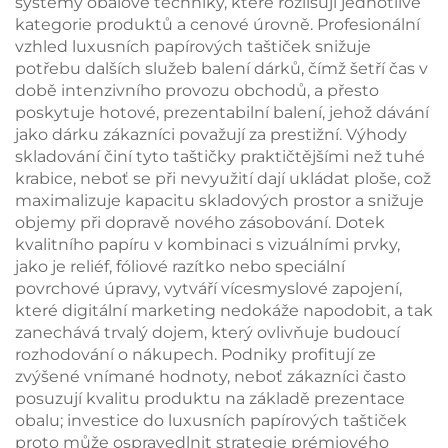
systémy obalové techniky, které rozlišují jednotlivé
kategorie produktů a cenové úrovně. Profesionální
vzhled luxusních papírových taštiček snižuje
potřebu dalších služeb balení dárků, čímž šetří čas v
době intenzivního provozu obchodů, a přesto
poskytuje hotové, prezentabilní balení, jehož dávání
jako dárku zákazníci považují za prestižní. Výhody
skladování činí tyto taštičky praktičtějšími než tuhé
krabice, neboť se při nevyužití dají ukládat ploše, což
maximalizuje kapacitu skladových prostor a snižuje
objemy při dopravě nového zásobování. Dotek
kvalitního papíru v kombinaci s vizuálními prvky,
jako je reliéf, fóliové razítko nebo speciální
povrchové úpravy, vytváří vícesmyslové zapojení,
které digitální marketing nedokáže napodobit, a tak
zanechává trvalý dojem, který ovlivňuje budoucí
rozhodování o nákupech. Podniky profitují ze
zvýšené vnímané hodnoty, neboť zákazníci často
posuzují kvalitu produktu na základě prezentace
obalu; investice do luxusních papírových taštiček
proto může ospravedlnit strategie prémiového