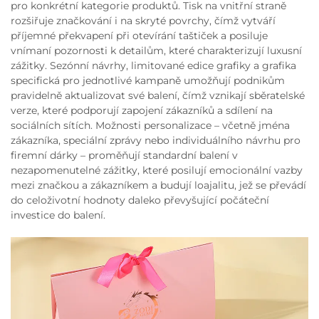
pro konkrétní kategorie produktů. Tisk na vnitřní straně
rozšiřuje značkování i na skryté povrchy, čímž vytváří
příjemné překvapení při otevírání taštiček a posiluje
vnímaní pozornosti k detailům, které charakterizují luxusní
zážitky. Sezónní návrhy, limitované edice grafiky a grafika
specifická pro jednotlivé kampaně umožňují podnikům
pravidelně aktualizovat své balení, čímž vznikají sběratelské
verze, které podporují zapojení zákazníků a sdílení na
sociálních sítích. Možnosti personalizace – včetně jména
zákazníka, speciální zprávy nebo individuálního návrhu pro
firemní dárky – proměňují standardní balení v
nezapomenutelné zážitky, které posilují emocionální vazby
mezi značkou a zákazníkem a budují loajalitu, jež se převádí
do celoživotní hodnoty daleko převyšující počáteční
investice do balení.