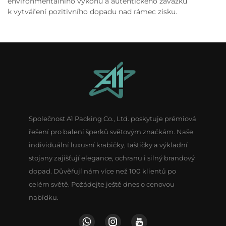
environmentálního výkonu a autentického závazku
k vytváření pozitivního dopadu nad rámec zisku.
Společnost A1 Packing Co., Ltd. poskytuje prémiová
řešení pro balení šperků světovým značkám. Naše
individuální luxusní krabičky, taštičky a výkladní
stojany zajišťují elegance, ochranu i silný brandový
dopad. Důvěřují nám více než 100 klientů po
celém světě. Požádejte ještě dnes o cenovou
nabídku.