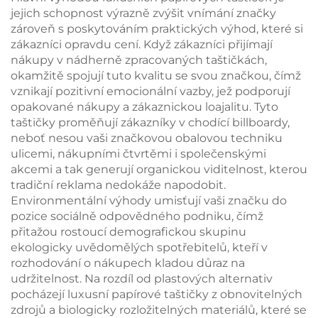
náhrdelníků, prstenů,
jejich schopnost výrazně zvýšit vnímání značky
náušnic a náramků
zároveň s poskytováním praktických výhod, které si
zákazníci opravdu cení. Když zákazníci přijímají
nákupy v nádherně zpracovaných taštičkách,
okamžitě spojují tuto kvalitu se svou značkou, čímž
vznikají pozitivní emocionální vazby, jež podporují
opakované nákupy a zákaznickou loajalitu. Tyto
taštičky proměňují zákazníky v chodící billboardy,
neboť nesou vaši značkovou obalovou techniku
ulicemi, nákupními čtvrtěmi i společenskými
akcemi a tak generují organickou viditelnost, kterou
tradiční reklama nedokáže napodobit.
Environmentální výhody umisťují vaši značku do
pozice sociálně odpovědného podniku, čímž
přitažou rostoucí demografickou skupinu
ekologicky uvědomělých spotřebitelů, kteří v
rozhodování o nákupech kladou důraz na
udržitelnost. Na rozdíl od plastových alternativ
pocházejí luxusní papírové taštičky z obnovitelných
zdrojů a biologicky rozložitelných materiálů, které se