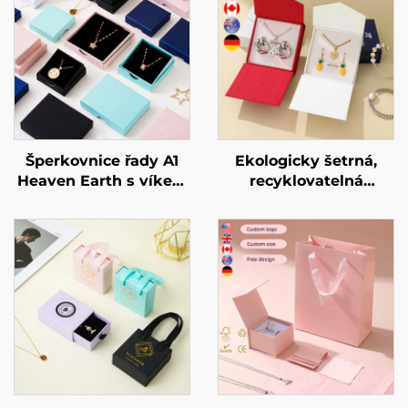
Šperkovnice řady A1
Ekologicky šetrná,
Heaven Earth s víkem
recyklovatelná
pro prsteny a
krabička na náušnice
náhrdelníky –
a náhrdelníky, malé
individuální rozměr a
minimální množství
tvar, materiál z
objednávky (MOQ),
umělého papíru /
minimalistická
kartonu – speciální
lepenková krabička na
velkoobchodní
šperky pro dárkové i
nabídka
prodejní účely,
připraveno k odeslání