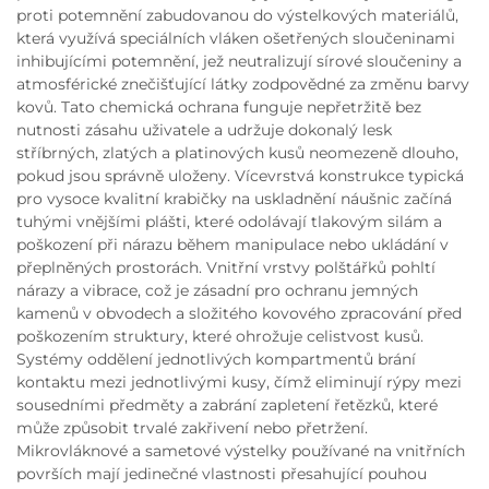
proti potemnění zabudovanou do výstelkových materiálů,
která využívá speciálních vláken ošetřených sloučeninami
inhibujícími potemnění, jež neutralizují sírové sloučeniny a
atmosférické znečišťující látky zodpovědné za změnu barvy
kovů. Tato chemická ochrana funguje nepřetržitě bez
nutnosti zásahu uživatele a udržuje dokonalý lesk
stříbrných, zlatých a platinových kusů neomezeně dlouho,
pokud jsou správně uloženy. Vícevrstvá konstrukce typická
pro vysoce kvalitní krabičky na uskladnění náušnic začíná
tuhými vnějšími plášti, které odolávají tlakovým silám a
poškození při nárazu během manipulace nebo ukládání v
přeplněných prostorách. Vnitřní vrstvy polštářků pohltí
nárazy a vibrace, což je zásadní pro ochranu jemných
kamenů v obvodech a složitého kovového zpracování před
poškozením struktury, které ohrožuje celistvost kusů.
Systémy oddělení jednotlivých kompartmentů brání
kontaktu mezi jednotlivými kusy, čímž eliminují rýpy mezi
sousedními předměty a zabrání zapletení řetězků, které
může způsobit trvalé zakřivení nebo přetržení.
Mikrovláknové a sametové výstelky používané na vnitřních
površích mají jedinečné vlastnosti přesahující pouhou