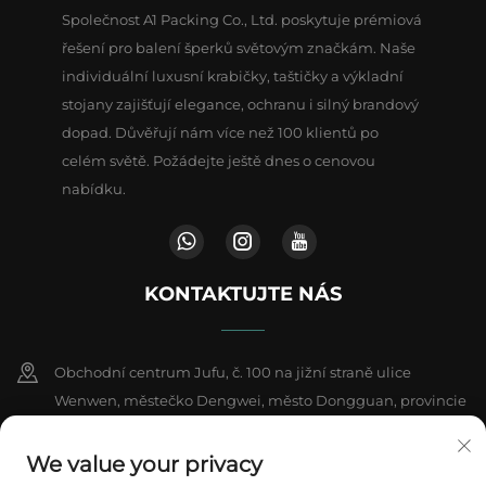
Společnost A1 Packing Co., Ltd. poskytuje prémiová
řešení pro balení šperků světovým značkám. Naše
individuální luxusní krabičky, taštičky a výkladní
stojany zajišťují elegance, ochranu i silný brandový
dopad. Důvěřují nám více než 100 klientů po
celém světě. Požádejte ještě dnes o cenovou
nabídku.
KONTAKTUJTE NÁS
Obchodní centrum Jufu, č. 100 na jižní straně ulice
Wenwen, městečko Dengwei, město Dongguan, provincie
Kuang-tung, Čína
We value your privacy
+86-18802602550