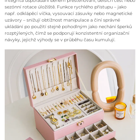
integrita uspořádání během přestěhování, delších cest nebo
sezónní rotace úložiště. Funkce rychlého přístupu – jako
např. odklápěcí víčka, vysouvací zásuvky nebo magnetické
uzávory – snižují obtížnost manipulace a činí správné
ukládání po použití stejně pohodlným jako nechání šperků
rozptýlených, čímž se podporují konzistentní organizační
návyky, jejichž výhody se v průběhu času kumulují.