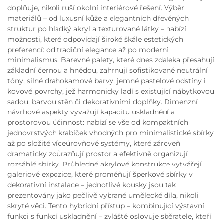
doplňuje, nikoli ruší okolní interiérové řešení. Výběr
materiálů – od luxusní kůže a elegantních dřevěných
struktur po hladký akryl a texturované látky – nabízí
možnosti, které odpovídají široké škále estetických
preferencí: od tradiční elegance až po moderní
minimalismus. Barevné palety, které dnes zdaleka přesahují
základní černou a hnědou, zahrnují sofistikované neutrální
tóny, silné drahokamové barvy, jemné pastelové odstíny i
kovové povrchy, jež harmonicky ladí s existující nábytkovou
sadou, barvou stěn či dekorativními doplňky. Dimenzní
návrhové aspekty vyvažují kapacitu uskladnění a
prostorovou účinnost: nabízí se vše od kompaktních
jednovrstvých krabiček vhodných pro minimalistické sbírky
až po složité víceúrovňové systémy, které zároveň
dramaticky zdůrazňují prostor a efektivně organizují
rozsáhlé sbírky. Průhledné akrylové konstrukce vytvářejí
galeriové expozice, které proměňují šperkové sbírky v
dekorativní instalace – jednotlivé kousky jsou tak
prezentovány jako pečlivě vybrané umělecké díla, nikoli
skryté věci. Tento hybridní přístup – kombinující výstavní
funkci s funkcí uskladnění – zvláště oslovuje sběratele, kteří