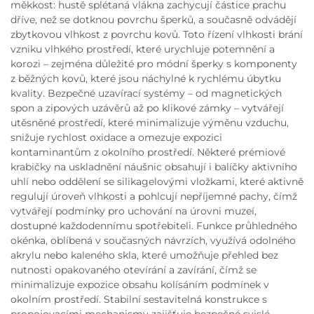
měkkost: hustě splétaná vlákna zachycují částice prachu
dříve, než se dotknou povrchu šperků, a současně odvádějí
zbytkovou vlhkost z povrchu kovů. Toto řízení vlhkosti brání
vzniku vlhkého prostředí, které urychluje potemnění a
korozi – zejména důležité pro módní šperky s komponenty
z běžných kovů, které jsou náchylné k rychlému úbytku
kvality. Bezpečné uzavírací systémy – od magnetických
spon a zipových uzávěrů až po klikové zámky – vytvářejí
utěsněné prostředí, které minimalizuje výměnu vzduchu,
snižuje rychlost oxidace a omezuje expozici
kontaminantům z okolního prostředí. Některé prémiové
krabičky na uskladnění náušnic obsahují i balíčky aktivního
uhlí nebo oddělení se silikagelovými vložkami, které aktivně
regulují úroveň vlhkosti a pohlcují nepříjemné pachy, čímž
vytvářejí podmínky pro uchování na úrovni muzeí,
dostupné každodennímu spotřebiteli. Funkce průhledného
okénka, oblíbená v současných návrzích, využívá odolného
akrylu nebo kaleného skla, které umožňuje přehled bez
nutnosti opakovaného otevírání a zavírání, čímž se
minimalizuje expozice obsahu kolísáním podmínek v
okolním prostředí. Stabilní sestavitelná konstrukce s