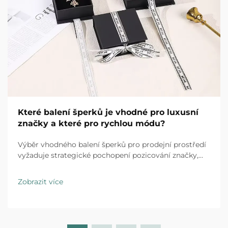
Které balení šperků je vhodné pro luxusní
značky a které pro rychlou módu?
Výběr vhodného balení šperků pro prodejní prostředí
vyžaduje strategické pochopení pozicování značky,
očekávání zákazníků a provozních realit. Luxusní
značky i obchodní řetězce specializující se na rychlou
Zobrazit více
módu působí v zásadně odlišných...