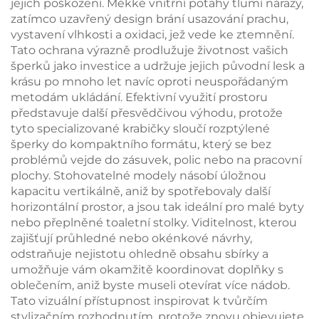
jejich poškození. Měkké vnitřní potahy tlumí nárazy,
zatímco uzavřený design brání usazování prachu,
vystavení vlhkosti a oxidaci, jež vede ke ztemnění.
Tato ochrana výrazně prodlužuje životnost vašich
šperků jako investice a udržuje jejich původní lesk a
krásu po mnoho let navíc oproti neuspořádaným
metodám ukládání. Efektivní využití prostoru
představuje další přesvědčivou výhodu, protože
tyto specializované krabičky sloučí rozptýlené
šperky do kompaktního formátu, který se bez
problémů vejde do zásuvek, polic nebo na pracovní
plochy. Stohovatelné modely násobí úložnou
kapacitu vertikálně, aniž by spotřebovaly další
horizontální prostor, a jsou tak ideální pro malé byty
nebo přeplněné toaletní stolky. Viditelnost, kterou
zajišťují průhledné nebo okénkové návrhy,
odstraňuje nejistotu ohledně obsahu sbírky a
umožňuje vám okamžitě koordinovat doplňky s
oblečením, aniž byste museli otevírat více nádob.
Tato vizuální přístupnost inspirovat k tvůrčím
stylizačním rozhodnutím, protože znovu objevujete