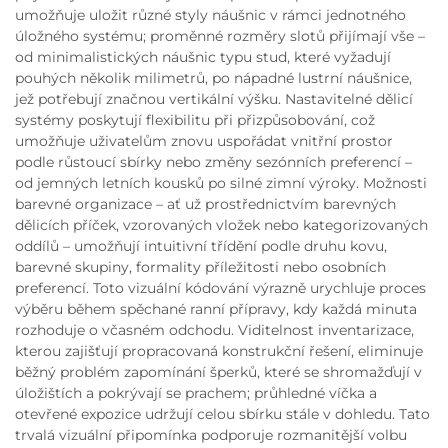
umožňuje uložit různé styly náušnic v rámci jednotného
úložného systému; proměnné rozměry slotů přijímají vše –
od minimalistických náušnic typu stud, které vyžadují
pouhých několik milimetrů, po nápadné lustrní náušnice,
jež potřebují značnou vertikální výšku. Nastavitelné dělicí
systémy poskytují flexibilitu při přizpůsobování, což
umožňuje uživatelům znovu uspořádat vnitřní prostor
podle růstoucí sbírky nebo změny sezónních preferencí –
od jemných letních kousků po silné zimní výroky. Možnosti
barevné organizace – ať už prostřednictvím barevných
dělicích příček, vzorovaných vložek nebo kategorizovaných
oddílů – umožňují intuitivní třídění podle druhu kovu,
barevné skupiny, formality příležitosti nebo osobních
preferencí. Toto vizuální kódování výrazně urychluje proces
výběru během spěchané ranní přípravy, kdy každá minuta
rozhoduje o včasném odchodu. Viditelnost inventarizace,
kterou zajišťují propracovaná konstrukční řešení, eliminuje
běžný problém zapomínání šperků, které se shromažďují v
úložištích a pokrývají se prachem; průhledné víčka a
otevřené expozice udržují celou sbírku stále v dohledu. Tato
trvalá vizuální připomínka podporuje rozmanitější volbu