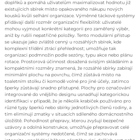
doplňků a pomáhá uživatelům maximalizovat hodnotu již
existujících sbírek místo opakovaného nákupu nových
kousků kvůli selhání organizace. Výměnné táckové systémy
přidávají další rozměr organizační flexibilitě: uživatelé
mohou vyjmout konkrétní kategorii pro zaměřený výběr,
aniž by rušili nepatřičné položky. Tento modulární přístup
se ukazuje jako zvláště cenný u rozsáhlých sbírek, kde
komplexní třídění ztrácí přehlednost; umožňuje tak
organizaci podmnožin podle sezóny, typu akce nebo plánu
rotace. Prostorová účinnost dosažená svislým skládáním a
kompaktními rozměry znamená, že rozsáhlé sbírky zabírají
minimální plochu na povrchu, čímž zůstává místo na
toaletním stolku či komodě volné pro jiné účely, zatímco
šperky zůstávají snadno přístupné. Plochy pro označování
integrované do vnějšího designu usnadňují kategorickou
identifikaci v případě, že je několik krabiček používáno pro
různé typy šperků nebo sbírky jednotlivých členů rodiny, a
tím eliminují zmatky v situacích sdíleného domácnostního
úložiště. Pohodlnost přepravy, kterou zvyšují bezpečné
uzávory a odolná konstrukce, umožňuje přepravovat celé
organizační systémy nedotčené, čímž se zachovává