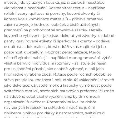
investují do výrazných kousků, jež si zaslouží neustálou
viditelnost a oceňování. Rozmanitost textur – například
reliéfní vzory, quiltované povrchy, kovové akcenty či
konstrukce z kombinace materiálů – přidává hmatový
zájem a zvyšuje hodnotu krabiček z čistě užitečných
předmětů na plnohodnotné smyslové zážitky. Detaily
kovového vybavení – jako jsou dekorativní závorky, ozdobné
panty, gravírované etikety či šperkovité akcenty – dodávají
osobitost a dokonalost, která odráží vkus majitele i jeho
pozornost k detailům. Možnost personalizace, kterou
někteří výrobci nabízejí – například monogramování, výběr
vlastní barvy či individuální rozměry – zajišťuje, že řešení
pro uskladnění působí jako osobně vybrané, nikoli jako
hromadně vyráběné zboží. Rotace podle ročních období se
stává praktickou možností, pokud slouží uskladnění zároveň
jako dekorace: uživatelé mohou krabičky vyměňovat podle
svátečních motivů, sezónních barevných preferencí či změn
náladového estetického vyznění, aniž by tím ohrozili
organizační funkčnost. Prezentabilní kvalita dobře
navržených krabiček na uskladnění náušnic je činí
oblíbenou volbou pro dárky k narozeninám, svátkům či