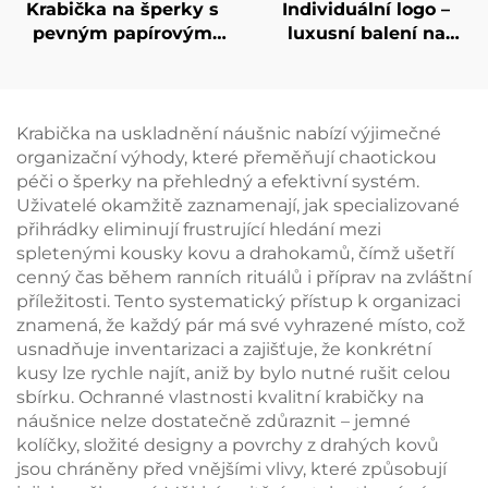
Krabička na šperky s
Individuální logo –
pevným papírovým
luxusní balení na
provedením a
šperky, krabička na
možností potisku
náhrdelníky, prsteny a
zákaznického loga –
náušnice spolu s
luxusní krabička se
papírovým pytlíkem,
Krabička na uskladnění náušnic nabízí výjimečné
zásuvkou a elegantní
velkoobchodní
organizační výhody, které přeměňují chaotickou
stuhou jako
nabídka
péči o šperky na přehledný a efektivní systém.
uchopovacím prvkem
personalizovaných
Uživatelé okamžitě zaznamenají, jak specializované
pro náhrdelníky a
krabiček na šperky,
přihrádky eliminují frustrující hledání mezi
prstýnky, značková
sada k zakoupení v
spletenými kousky kovu a drahokamů, čímž ušetří
dárková krabička,
dávkách
cenný čas během ranních rituálů i příprav na zvláštní
dávkové balení
příležitosti. Tento systematický přístup k organizaci
znamená, že každý pár má své vyhrazené místo, což
usnadňuje inventarizaci a zajišťuje, že konkrétní
kusy lze rychle najít, aniž by bylo nutné rušit celou
sbírku. Ochranné vlastnosti kvalitní krabičky na
náušnice nelze dostatečně zdůraznit – jemné
kolíčky, složité designy a povrchy z drahých kovů
jsou chráněny před vnějšími vlivy, které způsobují