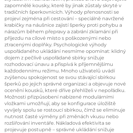
zapomnělé kousky, které by jinak zůstaly skryté v
tradičních šperkovnicích. Výhody přenosnosti se
projeví zejména při cestování – speciálně navržené
krabičky na náušnice zajistí šperky proti pohybu a
nárazům během přepravy a zabrání zklamání při
příjezdu na cílové místo s poškozenými nebo
ztracenými doplňky. Psychologické výhody
uspořádaného ukládání nesmíme opomínat: klidný
dojem z pečlivě uspořádané sbírky snižuje
rozhodovací únavu a přispívá k příjemnějšímu
každodennímu režimu. Mnoho uživatelů uvádí
zvýšenou spokojenost se svou stávající sbírkou
šperků po jejich správné organizaci a objevuje nové
ocenění kousků, které dříve přehlíželi v nepořádku.
Možnosti přizpůsobení nabízené modulárními
vložkami umožňují, aby se konfigurace úložiště
vyvíjely spolu se rostoucí sbírkou, čímž se eliminuje
nutnost časté výměny při změnách vkusu nebo
rozšiřování inventáře. Nákladová efektivita se
projevuje postupně – správné ukládání snižuje