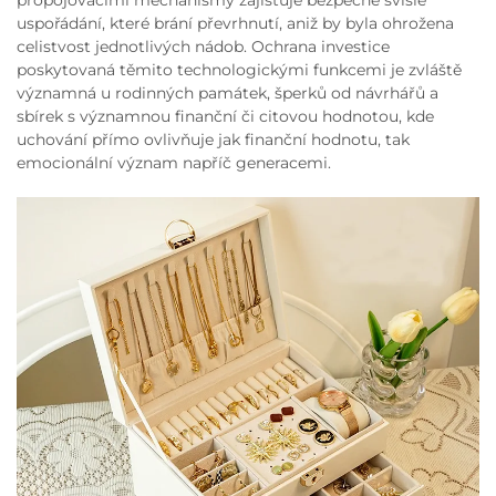
propojovacími mechanismy zajišťuje bezpečné svislé
uspořádání, které brání převrhnutí, aniž by byla ohrožena
celistvost jednotlivých nádob. Ochrana investice
poskytovaná těmito technologickými funkcemi je zvláště
významná u rodinných památek, šperků od návrhářů a
sbírek s významnou finanční či citovou hodnotou, kde
uchování přímo ovlivňuje jak finanční hodnotu, tak
emocionální význam napříč generacemi.