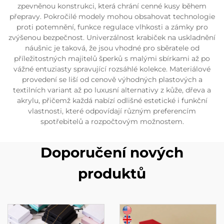
zpevněnou konstrukci, která chrání cenné kusy během
přepravy. Pokročilé modely mohou obsahovat technologie
proti potemnění, funkce regulace vlhkosti a zámky pro
zvýšenou bezpečnost. Univerzálnost krabiček na uskladnění
náušnic je taková, že jsou vhodné pro sběratele od
příležitostných majitelů šperků s malými sbírkami až po
vážné entuziasty spravující rozsáhlé kolekce. Materiálové
provedení se liší od cenově výhodných plastových a
textilních variant až po luxusní alternativy z kůže, dřeva a
akrylu, přičemž každá nabízí odlišné estetické i funkční
vlastnosti, které odpovídají různým preferencím
spotřebitelů a rozpočtovým možnostem.
Doporučení nových
produktů