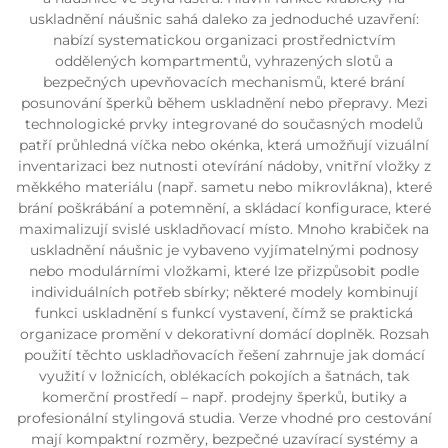
uskladnění náušnic sahá daleko za jednoduché uzavření:
nabízí systematickou organizaci prostřednictvím
oddělených kompartmentů, vyhrazených slotů a
bezpečných upevňovacích mechanismů, které brání
posunování šperků během uskladnění nebo přepravy. Mezi
technologické prvky integrované do současných modelů
patří průhledná víčka nebo okénka, která umožňují vizuální
inventarizaci bez nutnosti otevírání nádoby, vnitřní vložky z
měkkého materiálu (např. sametu nebo mikrovlákna), které
brání poškrábání a potemnění, a skládací konfigurace, které
maximalizují svislé uskladňovací místo. Mnoho krabiček na
uskladnění náušnic je vybaveno vyjímatelnými podnosy
nebo modulárními vložkami, které lze přizpůsobit podle
individuálních potřeb sbírky; některé modely kombinují
funkci uskladnění s funkcí vystavení, čímž se praktická
organizace promění v dekorativní domácí doplněk. Rozsah
použití těchto uskladňovacích řešení zahrnuje jak domácí
využití v ložnicích, oblékacích pokojích a šatnách, tak
komerční prostředí – např. prodejny šperků, butiky a
profesionální stylingová studia. Verze vhodné pro cestování
mají kompaktní rozměry, bezpečné uzavírací systémy a