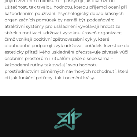
jiným životním milníkům – poskytují jak okamžitou
užitečnost, tak trvalou hodnotu, kterou příjemci ocení při
každodenním používání. Psychologický dopad krásných
organizačních pomůcek by neměl být podceňován:
atraktivní systémy pro uskladnění vyvolávají hrdost ze
sbírek a motivaci udržovat vysokou úroveň organizace,
čímž vznikají pozitivní zpětnovazební cykly, které
dlouhodobě podporují zvyk udržovat pořádek. Investice do
esteticky přitažlivého uskladnění představuje závazek vůči
osobním prostorům i rituálům péče o sebe sama –
každodenní rutiny tak zvyšují svou hodnotu
prostřednictvím záměrných návrhových rozhodnutí, která
ctí jak funkční potřeby, tak i ocenění krásy.