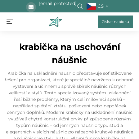
[email protected]
CS
Získat nabídku
krabička na uschování
náušnic
Krabička na uskladnění náušnic představuje sofistikované
řešení pro organizaci, které je speciálně navrženo k ochraně,
vystavení a účinnému správě sbírek náušnic různých
velikostí a stylů. Tento specializovaný systém uskladnění
řeší běžné problémy, kterým čelí milovníci šperků –
například splétání, ztrátu, poškození nebo nepořádek
cenných doplňků. Moderní krabičky na uskladnění náušnic
využívají chytré konstrukční prvky přizpůsobené různým
typům náušnic – od jemných náušnic typu stud a
elegantních visících náušnic po nápadné kruhové náušnice
a náušnice ve stylu lustru. Hlavní funkce krabičky na