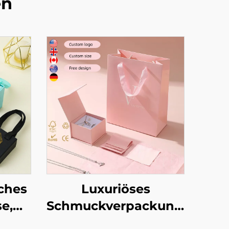
en
ches
Luxuriöses
e,
Schmuckverpackungsset
mit individuellem