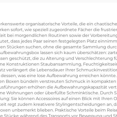
ring-Verpackung
Pappschmuc
mit kleiner
Schubladenbox
estbestellmenge
exquisitem Band
enswerte organisatorische Vorteile, die ein chaotisch
ken sofort, wie speziell zugeordnete Fächer die frustr
(MOQ);
als Verpackung
eit bei morgendlichen Routinen sowie der Vorbereitung
nimalistischer
Halsketten u
utet, dass jedes Paar seinen festgelegten Platz einni
immten Stücken suchen, ohne die gesamte Sammlung dur
Karton-
Ringe –
ufbewahrungsbox lassen sich kaum überschätzen: zarte 
muckkasten für
markengebund
sen geschützt, die zu Alterung und Verschlechterung f
e Konstruktionen Staubansammlung, Feuchtigkeitseinw
Geschenke,
Geschenkbo
hutz verlängert die Lebensdauer Ihrer Schmuckinvestiti
elhandelsfertig,
Großbestellu
 dessen, was eine lose Aufbewahrung erreichen könnte. 
erten Boxen bündeln verstreuten Schmuck in kompakten 
rt versandbereit
Ausführungen erhöhen die Aufbewahrungskapazität vertika
eine Wohnungen oder überfüllte Schminktische. Durch S
lung: Sie können Accessoires auf einen Blick mit Ihren
hkeit regt zudem kreativere Stylingentscheidungen an, 
en unbemerkt blieben. Praktische Vorteile beim Reisen
e Stücke während des Transports vor Bewegung und St