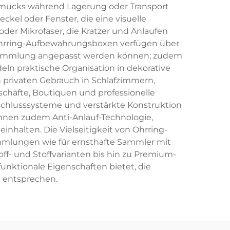
chmucks während Lagerung oder Transport
el oder Fenster, die eine visuelle
er Mikrofaser, die Kratzer und Anlaufen
e Ohrring-Aufbewahrungsboxen verfügen über
 Sammlung angepasst werden können; zudem
n praktische Organisation in dekorative
rivaten Gebrauch in Schlafzimmern,
chäfte, Boutiquen und professionelle
schlusssysteme und verstärkte Konstruktion
nnen zudem Anti-Anlauf-Technologie,
nhalten. Die Vielseitigkeit von Ohrring-
mlungen wie für ernsthafte Sammler mit
f- und Stoffvarianten bis hin zu Premium-
funktionale Eigenschaften bietet, die
 entsprechen.