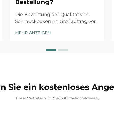
Bestellung?
Die Bewertung der Qualität von
Schmuckboxen im Großauftrag vor
Auftragserteilung ist ein
MEHR ANZEIGEN
entscheidender Schritt, der sich
erheblich auf Ihren Markennamen,
die Kundenzufriedenheit und die
Gesamtrentabilität auswirken kann.
Ganz gleich, ob Sie ein
Schmuckhändler, ein Online-
Händler oder eine Marke sind...
n Sie ein kostenloses Ang
Unser Vertreter wird Sie in Kürze kontaktieren.