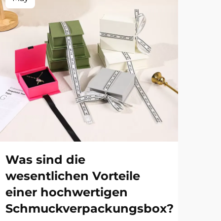
Was sind die
Wa
wesentlichen Vorteile
ma
einer hochwertigen
Sc
Schmuckverpackungsbox?
Pr