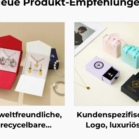
eue Produkt-Empfehlung
eltfreundliche,
Kundenspezifis
recycelbare
Logo, luxuriös
lsketten- und
stabile