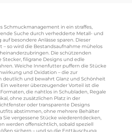
k-
Logo: Schachtel für
 mit
Halskette, Ring und
griff
Ohrringe mit
es Schmuckmanagement in ein straffes,
ierende Suche durch verhedderte Metall- und
 für
Papiertüte –
 auf besondere Anlässe sparen. Dieser
nd
Großhandel,
mmt – so wird die Bestandsaufnahme mühelos
cheinanderzubringen. Die schützenden
personalisiertes
Stecker, filigrane Designs und edle
ene
Schmuckverpackungsset,
ühren. Weiche Innenfutter puffern die Stücke
irkung und Oxidation – die zur
x,
gebündelt
on deutlich und bewahrt Glanz und Schönheit
ng
Ein weiterer überzeugender Vorteil ist die
Formaten, die nahtlos in Schubladen, Regale
l, ohne zusätzlichen Platz in der
ichtfenster oder transparente Designs
 Outfits abstimmen, ohne mehrere Behälter
da Sie vergessene Stücke wiederentdecken,
 werden offensichtlich, sobald speziell
ößen sichern – und so die Enttäuschung