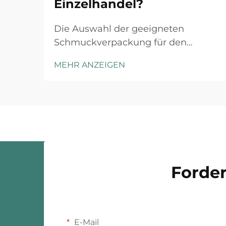
Einzelhandel?
Die Auswahl der geeigneten
Schmuckverpackung für den
Einzelhandel erfordert ein
MEHR ANZEIGEN
strategisches Verständnis der
Markenpositionierung, der
Kundenerwartungen und der
operativen Gegebenheiten.
Luxusmarken und Fast-Fashion-
Einzelhändler agieren unter
grundsätzlich unterschiedlichen ...
Forder
E-Mail