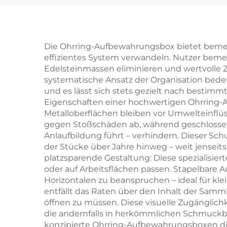
für Ringe und
Ohr
Halsketten –
kundenspezifische
Mind
Die Ohrring-Aufbewahrungsbox bietet bemerk
effizientes System verwandeln. Nutzer bemer
Größe und Form,
Edelsteinmassen eliminieren und wertvolle Z
Artpapier-/Karton-
mi
systematische Ansatz der Organisation bede
und es lässt sich stets gezielt nach best
Material – punktuelle
Eigenschaften einer hochwertigen Ohrring-A
Großhandelsverfügbarkeit
Sch
Metalloberflächen bleiben vor Umwelteinflüs
gegen Stoßschäden ab, während geschlossen
Anlaufbildung führt – verhindern. Dieser Sc
Einz
der Stücke über Jahre hinweg – weit jenseits
platzsparende Gestaltung: Diese spezialisi
sofo
oder auf Arbeitsflächen passen. Stapelbare 
Horizontalen zu beanspruchen – ideal für kl
entfällt das Raten über den Inhalt der Samm
öffnen zu müssen. Diese visuelle Zugänglic
die andernfalls in herkömmlichen Schmuckbox
konzipierte Ohrring-Aufbewahrungsboxen di