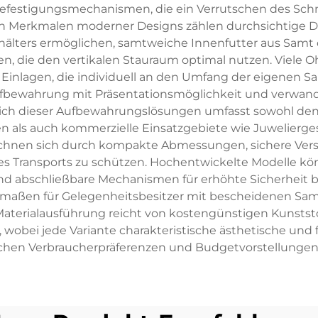
 Befestigungsmechanismen, die ein Verrutschen des S
n Merkmalen moderner Designs zählen durchsichtige Deck
ters ermöglichen, samtweiche Innenfutter aus Samt od
nen, die den vertikalen Stauraum optimal nutzen. Viel
Einlagen, die individuell an den Umfang der eigenen
fbewahrung mit Präsentationsmöglichkeit und verwandel
h dieser Aufbewahrungslösungen umfasst sowohl den p
 als auch kommerzielle Einsatzgebiete wie Juwelierges
zeichnen sich durch kompakte Abmessungen, sichere Ver
es Transports zu schützen. Hochentwickelte Modelle kö
 abschließbare Mechanismen für erhöhte Sicherheit bei
maßen für Gelegenheitsbesitzer mit bescheidenen Sam
terialausführung reicht von kostengünstigen Kunststof
l, wobei jede Variante charakteristische ästhetische und 
ichen Verbraucherpräferenzen und Budgetvorstellungen