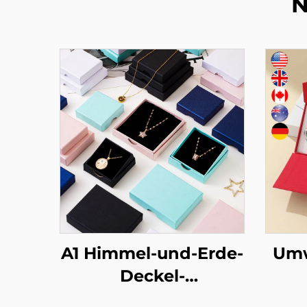
N
A1 Himmel-und-Erde-
Umw
Deckel-
Schmuckverpackungsbox
Ha