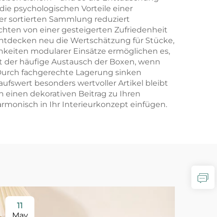
e psychologischen Vorteile einer
er sortierten Sammlung reduziert
chten von einer gesteigerten Zufriedenheit
ntdecken neu die Wertschätzung für Stücke,
chkeiten modularer Einsätze ermöglichen es,
t der häufige Austausch der Boxen, wenn
 Durch fachgerechte Lagerung sinken
ufswert besonders wertvoller Artikel bleibt
 einen dekorativen Beitrag zu Ihren
rmonisch in Ihr Interieurkonzept einfügen.
11
2
May
Ma