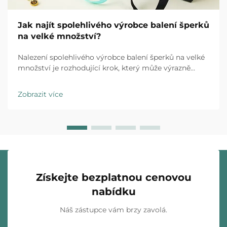
Jak najít spolehlivého výrobce balení šperků
na velké množství?
Nalezení spolehlivého výrobce balení šperků na velké
množství je rozhodující krok, který může výrazně
ovlivnit pověst vaší značky, provozní efektivitu i výši
ziskových marží. Ať už uvádíte na trh novou kolekci
Zobrazit více
šperků nebo rozšiřujete stávající podnik...
Získejte bezplatnou cenovou
nabídku
Náš zástupce vám brzy zavolá.