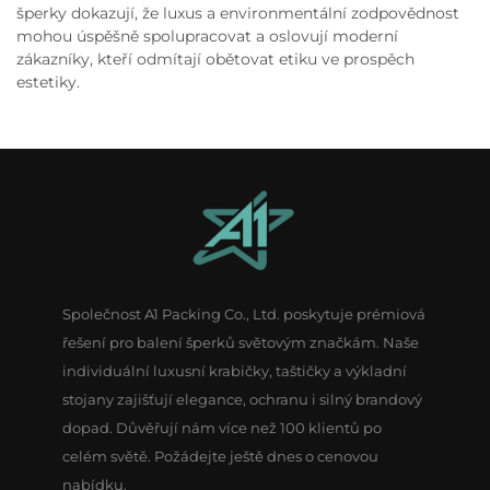
šperky dokazují, že luxus a environmentální zodpovědnost
mohou úspěšně spolupracovat a oslovují moderní
zákazníky, kteří odmítají obětovat etiku ve prospěch
estetiky.
Společnost A1 Packing Co., Ltd. poskytuje prémiová
řešení pro balení šperků světovým značkám. Naše
individuální luxusní krabičky, taštičky a výkladní
stojany zajišťují elegance, ochranu i silný brandový
dopad. Důvěřují nám více než 100 klientů po
celém světě. Požádejte ještě dnes o cenovou
nabídku.