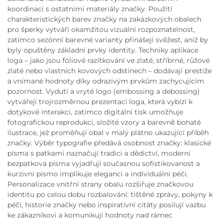
koordinaci s ostatními materiály značky. Použití
charakteristických barev značky na zakázkových obalech
pro šperky vytváří okamžitou vizuální rozpoznatelnost,
zatímco sezónní barevné varianty přinášejí svěžest, aniž by
byly opuštěny základní prvky identity. Techniky aplikace
loga – jako jsou fóliové razítkování ve zlaté, stříbrné, růžové
zlaté nebo vlastních kovových odstínech – dodávají prestiže
a vnímané hodnoty díky odrazivým prvkům zachycujícím
pozornost. Vydutí a vryté logo (embossing a debossing)
vytvářejí trojrozměrnou prezentaci loga, která vybízí k
dotykové interakci, zatímco digitální tisk umožňuje
fotografickou reprodukci, složité vzory a barevně bohaté
ilustrace, jež proměňují obal v malý plátno ukazující příběh
značky. Výběr typografie předává osobnost značky: klasické
písma s patkami naznačují tradici a dědictví, moderní
bezpatková písma vyjadřují současnou sofistikovanost a
kurzivní písmo implikuje eleganci a individuální péči.
Personalizace vnitřní strany obalu rozšiřuje značkovou
identitu po celou dobu rozbalování: tištěné zprávy, pokyny k
péči, historie značky nebo inspirativní citáty posilují vazbu
ke zákazníkovi a komunikují hodnoty nad rámec