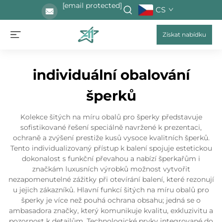
[email protected]
CS
Získat nabídku
individuální obalování
šperků
Kolekce šitých na míru obalů pro šperky představuje
sofistikované řešení speciálně navržené k prezentaci,
ochraně a zvýšení prestiže kusů vysoce kvalitních šperků.
Tento individualizovaný přístup k balení spojuje estetickou
dokonalost s funkční převahou a nabízí šperkařům i
značkám luxusních výrobků možnost vytvořit
nezapomenutelné zážitky při otevírání balení, které rezonují
u jejich zákazníků. Hlavní funkcí šitých na míru obalů pro
šperky je více než pouhá ochrana obsahu; jedná se o
ambasadora značky, který komunikuje kvalitu, exkluzivitu a
pozornost k detailům. Technologické prvky integrované do