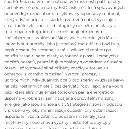
šperků. Mezi udržitelné materiálové možnosti patří papíry
certifikované podle normy FSC, získané z lesů spravovaných
odpovědným způsobem, recyklovaný lepenkový materiál,
který odvádí odpad z skládek a zároveň nabízí vynikající
strukturální vlastnosti, a biologicky rozložitelné plasty z
rostlinných zdrojů, které se rozkládají přirozeným
způsobem bez uvolňování škodlivých chemických látek.
Inovativní materiály, jako je obalový materiál na bázi hub,
papír obsahující semena, která si zákazníci mohou po
použití zasadit, nebo plasty vyrobené z plastů sbíraných u
pobřeží oceánů, proměňují problémy s odpadem v funkční
řešení, jež vyprávějí silné příběhy značky v souladu s
ochranou životního prostředí. Výrobní procesy u
udržitelných individuálních obalů pro šperky využívají barvy
na bázi rostlinných olejů bez derivátů ropy, lepidla na vodní
bázi, která eliminují emise toxických par, a energeticky
úsporná výrobní zařízení napájená obnovitelnými zdroji
energie, jako jsou slunce a vítr. Strategie snižování odpadu
v průběhu výroby minimalizují odpadní díly optimalizací
uspořádání vzorů, zatímco odpadní materiály jsou
recyklovány nebo znovu využity místo toho, aby byly
zahozeny. Trvanlivost, která je vlastní kvalitnímu