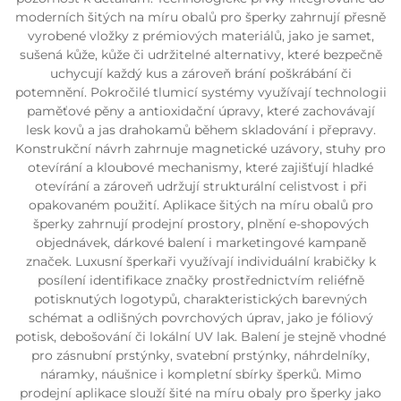
moderních šitých na míru obalů pro šperky zahrnují přesně
vyrobené vložky z prémiových materiálů, jako je samet,
sušená kůže, kůže či udržitelné alternativy, které bezpečně
uchycují každý kus a zároveň brání poškrábání či
potemnění. Pokročilé tlumicí systémy využívají technologii
paměťové pěny a antioxidační úpravy, které zachovávají
lesk kovů a jas drahokamů během skladování i přepravy.
Konstrukční návrh zahrnuje magnetické uzávory, stuhy pro
otevírání a kloubové mechanismy, které zajišťují hladké
otevírání a zároveň udržují strukturální celistvost i při
opakovaném použití. Aplikace šitých na míru obalů pro
šperky zahrnují prodejní prostory, plnění e-shopových
objednávek, dárkové balení i marketingové kampaně
značek. Luxusní šperkaři využívají individuální krabičky k
posílení identifikace značky prostřednictvím reliéfně
potisknutých logotypů, charakteristických barevných
schémat a odlišných povrchových úprav, jako je fóliový
potisk, debošování či lokální UV lak. Balení je stejně vhodné
pro zásnubní prstýnky, svatební prstýnky, náhrdelníky,
náramky, náušnice i kompletní sbírky šperků. Mimo
prodejní aplikace slouží šité na míru obaly pro šperky jako