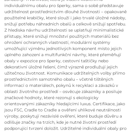
individuálnímu obalu pro šperky, sama o sobě představuje
udržitelnost prostřednictvím dlouhé životnosti – opakovaně
použitelné krabičky, které slouží i jako trvalé úložné nádoby,
snižují potřebu náhradních obalů a celkově snižují spotřebu.
Z hlediska návrhu udržitelnosti se uplatňují minimalistické
přístupy, které snižují množství použitých materiálů bez
ohrožení ochranných vlastností, modulární systémy
umožňující výměnu jednotlivých komponent místo jejich
úplného zahození a multifunkční návrhy, které přeměňují
obaly v expozice pro šperky, cestovní taštičky nebo
dekorativní úložné řešení, čímž výrazně prodlužují jejich
užitečnou životnost. Komunikace udržitelných volby přímo
prostřednictvím samotného obalu – včetně tištěných
informací o materiálech, pokynů k recyklaci a závazků v
oblasti životního prostředí – osvěcuje zákazníky a posiluje
značkové hodnoty, které rezonují s ekologicky
orientovanými zákazníky hledajícími luxus. Certifikace, jako
jsou FSC, Cradle to Cradle a ověření uhlíkové neutrálnosti
výroby, poskytují nezávislé ověření, které buduje důvěru a
odlišuje značky na trzích, kde je nutné životní prostředí
podporující tvrzení doložit. Udržitelné individuální obaly pro