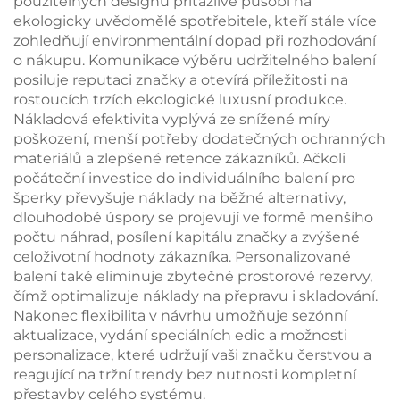
použitelných designů přitažlivě působí na
ekologicky uvědomělé spotřebitele, kteří stále více
zohledňují environmentální dopad při rozhodování
o nákupu. Komunikace výběru udržitelného balení
posiluje reputaci značky a otevírá příležitosti na
rostoucích trzích ekologické luxusní produkce.
Nákladová efektivita vyplývá ze snížené míry
poškození, menší potřeby dodatečných ochranných
materiálů a zlepšené retence zákazníků. Ačkoli
počáteční investice do individuálního balení pro
šperky převyšuje náklady na běžné alternativy,
dlouhodobé úspory se projevují ve formě menšího
počtu náhrad, posílení kapitálu značky a zvýšené
celoživotní hodnoty zákazníka. Personalizované
balení také eliminuje zbytečné prostorové rezervy,
čímž optimalizuje náklady na přepravu i skladování.
Nakonec flexibilita v návrhu umožňuje sezónní
aktualizace, vydání speciálních edic a možnosti
personalizace, které udržují vaši značku čerstvou a
reagující na tržní trendy bez nutnosti kompletní
přestavby celého systému.