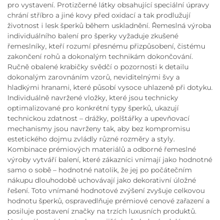
pro vystavení. Protizčerné látky obsahující speciální úpravy
chrání stříbro a jiné kovy před oxidací a tak prodlužují
životnost i lesk šperků během uskladnění. Řemeslná výroba
individuálního balení pro šperky vyžaduje zkušené
řemeslníky, kteří rozumí přesnému přizpůsobení, čistému
zakončení rohů a dokonalým technikám dokončování.
Ručně obalené krabičky svědčí o pozornosti k detailu
dokonalým zarovnáním vzorů, neviditelnými švy a
hladkými hranami, které působí vysoce uhlazeně při dotyku.
Individuálně navržené vložky, které jsou technicky
optimalizované pro konkrétní typy šperků, ukazují
technickou zdatnost – drážky, polštářky a upevňovací
mechanismy jsou navrženy tak, aby bez kompromisu
estetického dojmu zvládly různé rozměry a styly.
Kombinace prémiových materiálů a odborné řemeslné
výroby vytváří balení, které zákazníci vnímají jako hodnotné
samo o sobě – hodnotné natolik, že jej po počátečním
nákupu dlouhodobě uchovávají jako dekorativní úložné
řešení. Toto vnímané hodnotové zvýšení zvyšuje celkovou
hodnotu šperků, ospravedlňuje prémiové cenové zařazení a
posiluje postavení značky na trzích luxusních produktů.