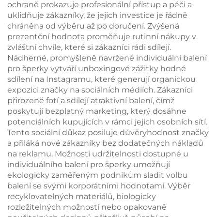
ochraně prokazuje profesionální přístup a péči a
uklidňuje zákazníky, že jejich investice je řádně
chráněna od výběru až po doručení. Zvýšená
prezentční hodnota proměňuje rutinní nákupy v
zvláštní chvíle, které si zákazníci rádi sdílejí.
Nádherné, promyšleně navržené individuální balení
pro šperky vytváří unboxingové zážitky hodné
sdílení na Instagramu, které generují organickou
expozici značky na sociálních médiích. Zákazníci
přirozeně fotí a sdílejí atraktivní balení, čímž
poskytují bezplatný marketing, který dosáhne
potenciálních kupujících v rámci jejich osobních sítí.
Tento sociální důkaz posiluje důvěryhodnost značky
a přiláká nové zákazníky bez dodatečných nákladů
na reklamu. Možnosti udržitelnosti dostupné u
individuálního balení pro šperky umožňují
ekologicky zaměřeným podnikům sladit volbu
balení se svými korporátními hodnotami. Výběr
recyklovatelných materiálů, biologicky
rozložitelných možností nebo opakovaně