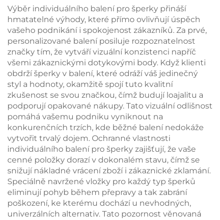
ozdoby, nádherná
náušnice, náhrdelníky
Výběr individuálního balení pro šperky přináší
krabička pro umělecké
a náramky, dárková
hmatatelné výhody, které přímo ovlivňují úspěch
předměty určená pro
krabička, velkoobchod
vašeho podnikání i spokojenost zákazníků. Za prvé,
šperky, náhrdelníky a
personalizované balení posiluje rozpoznatelnost
prsteny.
značky tím, že vytváří vizuální konzistenci napříč
všemi zákaznickými dotykovými body. Když klienti
obdrží šperky v balení, které odráží váš jedinečný
styl a hodnoty, okamžitě spojí tuto kvalitní
zkušenost se svou značkou, čímž budují loajalitu a
podporují opakované nákupy. Tato vizuální odlišnost
pomáhá vašemu podniku vyniknout na
konkurenčních trzích, kde běžné balení nedokáže
vytvořit trvalý dojem. Ochranné vlastnosti
individuálního balení pro šperky zajišťují, že vaše
cenné položky dorazí v dokonalém stavu, čímž se
snižují nákladné vrácení zboží i zákaznické zklamání.
Speciálně navržené vložky pro každý typ šperků
eliminují pohyb během přepravy a tak zabrání
poškození, ke kterému dochází u nevhodných,
univerzálních alternativ. Tato pozornost věnovaná