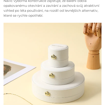
Navíc výborná konstrukce zajišťuje, že balení odolá
opakovanému otevírání a zavírání a zachová svůj atraktivní
vzhled po léta používání, na rozdíl od levnějších alternativ,
které se rychle opotřebí.