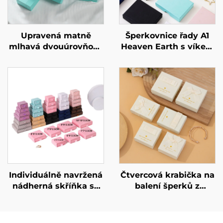
Upravená matně
Šperkovnice řady A1
mlhavá dvouúrovňová
Heaven Earth s víkem
zásuvková trezorová
pro prsteny a
krabička s
náhrdelníky –
geometrickým
individuální rozměr a
designem z lepenky
tvar, materiál z
pro exkluzivní značku
umělého papíru /
šperků – avantgardní
kartonu – speciální
identitní krabička.
velkoobchodní
nabídka
Individuálně navržená
Čtvercová krabička na
nádherná skříňka se
balení šperků z
zásuvkami, exkluzivní
výrobního skladu
tuhá kartonová
značky A1, béžová, s
obalová krabička pro
mašlí – pro prstýnky,