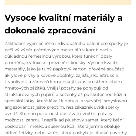
Vysoce kvalitní materiály a
dokonalé zpracování
Základem výjimečného individuálního balení pro šperky je
pečlivý výběr prémiových materiálů v kombinaci s
důkladnou řemeslnou výrobou, která funkční obaly
proměňuje v luxusní prezenční kousky. Vysoce kvalitní
materiály, jako je tuhý papírový karton, dřevěné součásti,
akrylové prvky a kovové doplňky, zajišťují konstrukční
trvanlivost a zároveň komunikují luxus prostřednictvím
hmatových zážitků. Vnější potahy se pohybují od
strukturovaných papírů a koženky až po skutečnou kůži a
speciální látky, které lákají k dotyku a vytvářejí smyslovou
angažovanost ještě předtím, než zákazník uvidí šperky
uvnitř. Stejnou pozornost dostávají i vnitřní potahy:
možnosti zahrnují například plushový samet, který brání
poškrábání, měkkou sušenou kůži, která jemně obaluje
citlivé řetízky, nebo satén, který poskytuje hladké povrchy