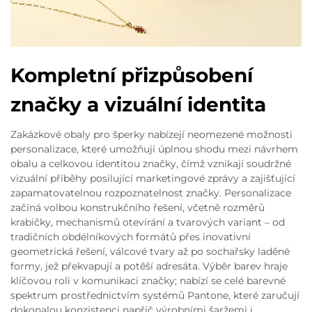
Kompletní přizpůsobení
značky a vizuální identita
Zakázkové obaly pro šperky nabízejí neomezené možnosti
personalizace, které umožňují úplnou shodu mezi návrhem
obalu a celkovou identitou značky, čímž vznikají soudržné
vizuální příběhy posilující marketingové zprávy a zajišťující
zapamatovatelnou rozpoznatelnost značky. Personalizace
začíná volbou konstrukčního řešení, včetně rozměrů
krabičky, mechanismů otevírání a tvarových variant – od
tradičních obdélníkových formátů přes inovativní
geometrická řešení, válcové tvary až po sochařsky laděné
formy, jež překvapují a potěší adresáta. Výběr barev hraje
klíčovou roli v komunikaci značky; nabízí se celé barevné
spektrum prostřednictvím systémů Pantone, které zaručují
dokonalou konzistenci napříč výrobními šaržemi i