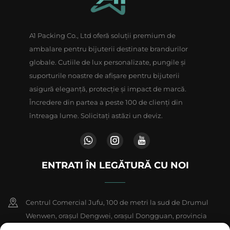
A1 Packing Co., Ltd oferă soluții premium de
ambalare pentru bijuterii destinate brandurilor
globale. Cutiile de lux personalizate, pungile și
suporturile noastre de afișare pentru bijuterii
asigură eleganță, protecție și impact de marcă.
Încredere din partea a peste 100 de clienți din
întreaga lume. Solicitați astăzi un deviz.
ENTRATI ÎN LEGĂTURĂ CU NOI
Centrul Comercial Jufu, 100 de metri la sud de Drumul
Wenwen, orașul Dengwei, orașul Dongguan, provincia
Guangdong, China