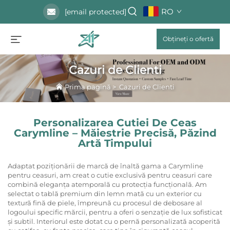
RO
[email protected]
Obțineți o ofertă
Cazuri de Clienti
Prima pagină
>
Cazuri de Clienti
Personalizarea Cutiei De Ceas
Carymline – Măiestrie Precisă, Păzind
Artă Timpului
Adaptat poziționării de marcă de înaltă gama a Carymline
pentru ceasuri, am creat o cutie exclusivă pentru ceasuri care
combină eleganța atemporală cu protecția funcțională. Am
selectat o tablă premium din lemn mată cu un exterior cu
textură fină de piele, împreună cu procesul de debosare al
logoului specific mărcii, pentru a oferi o senzație de lux sofisticat
și subtil. Interiorul este dotat cu o pernă personalizată acoperită