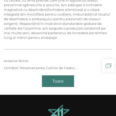
cu catifea, cu fante precise, care ține în siguranță ceasul,
prevenind zgârieturile și șocurile. Am adăugat o închidere
magnetică cu deschidere/închidere silențioasă și o cârpă
integrată din microfibra pentru curățare, îmbunătățind ritualul
de deschidere a ambalajului pentru pasionații de ceasuri
exigenți. Respectând în mod strict standardele globale de
calitate ale Carymline, am asigurat o producție constantă pe
mai multe serii, devenind partenerul de încredere pe termen
lung al mărcii pentru ambalaje.
Anterior:
Nimic
Următor:
Personalizarea Cutiilor de Cadou de Lux Armani – Eleganță Timpurie, Realizată pentru un Stil Iconic
Toate