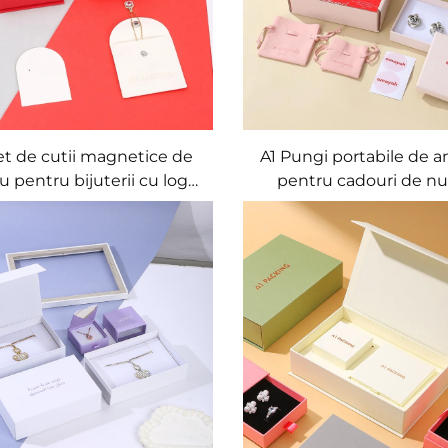
et de cutii magnetice de
A1 Pungi portabile de a
 pentru bijuterii cu logo
pentru cadouri de nu
nalizat prin stampilare la
pătrate, moderne, de l
ld, dimensiune și formă
cordoane de închidere, 
sonalizabile, cu relief/în
personalizat, pentru biju
 invers, realizate din hârtie
din catifea
artistica sau carton