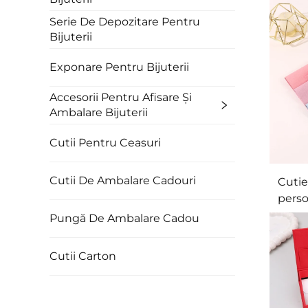
de
Serie De Depozitare Pentru
c
Bijuterii
aur
Exponare Pentru Bijuterii
Accesorii Pentru Afisare Și
Ambalare Bijuterii
Cutii Pentru Ceasuri
Cutii De Ambalare Cadouri
Cutie
perso
Pungă De Ambalare Cadou
medali
hârti
Cutii Carton
biju