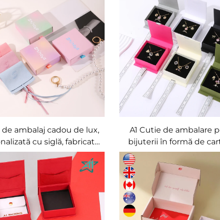
pozitare pentru brățări,
CMYK/ Pantone, cu s
oliere, inele și cercuri
reliefată/depresat
iculare, pungi de cadou
portabile
 de ambalaj cadou de lux,
A1 Cutie de ambalare 
nalizată cu siglă, fabricată
bijuterii în formă de car
în fabrica A1, pentru
hârtie de artă/carto
oane, inele și coliere, din
dimensiune și for
e; cutie de stocare pentru
personalizate, cu logo r
terii și seturi de bijuterii
sau gravat, cutie de 
personalizată pentru bij