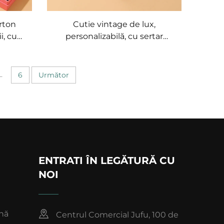
rton
Cutie vintage de lux,
i, cu
personalizabilă, cu sertar
 clic,
glisant magnetic și siglă aurită,
r,
portabilă, pentru ambalarea
tru
colierelor
..
6
Următor
ierelor,
ENTRATI ÎN LEGĂTURĂ CU
NOI
nă
Centrul Comercial Jufu, 100 de