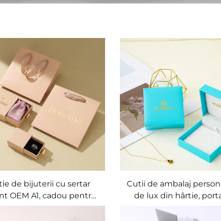
ie de bijuterii cu sertar
Cutii de ambalaj person
ant OEM A1, cadou pentru
de lux din hârtie, porta
area bijuteriilor, cutie de
mici, pentru cercuri, co
ârtie pentru bijuterii,
brățări și bijuterii, în c