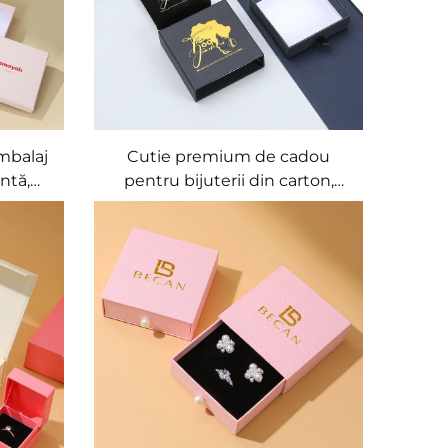
mbalaj
Cutie premium de cadou
ntă,
pentru bijuterii din carton,
ux, cu
neagră, pentru coliere și inele,
cu logo
cu îmbrăcăminte interioară din
terii,
lemn, dimensiune
personalizabilă, cutie pentru
bijuterii OEM, organizator/șac
pentru bijuterii