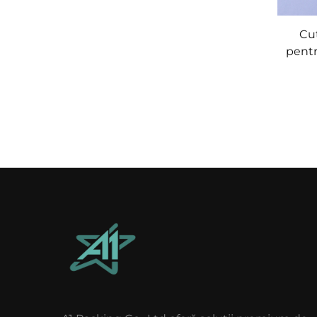
Cut
pentr
cu b
perso
cart