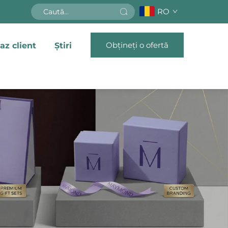
RO
Obțineți o ofertă
az client
Știri