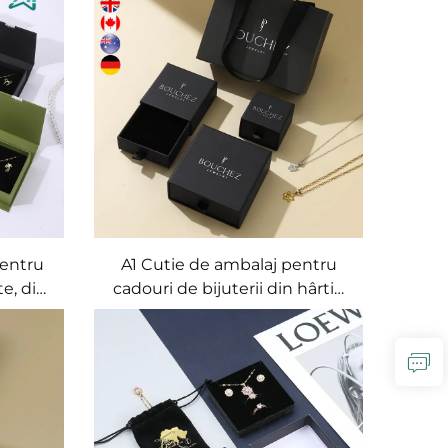
iglă
model A1 – ambalaj unic
ă
pentru medalioane, inele,
cercuri și cadouri
pentru
A1 Cutie de ambalaj pentru
te, din
cadouri de bijuterii din hârtie
n,
pătrată ecologică, cu logo
mă
personalizat, cu capac cu
eliefat
buton și dimensiuni/formă
cadou
personalizabile, certificată FSC
uterii
și RoHS