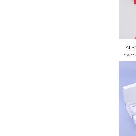
A1 S
cadou
perso
ca
per
relief