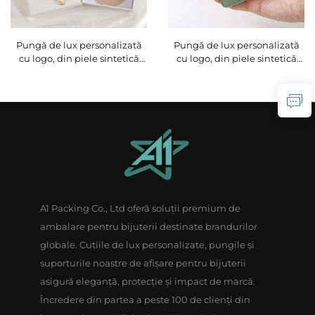
Pungă de lux personalizată
Pungă de lux personalizată
cu logo, din piele sintetică
cu logo, din piele sintetică
PU, pentru bijuterii, tip plic
PU, pentru bijuterii, tip
cu buton de fixare, cu
portmoneu comprimabil, cu
căptușeală moale din
deschidere metalică cu arc și
microfibră, pentru stocarea
compartiment pentru rouj,
colierelor, cercurilor și
pentru ambalarea bijuteriilor
inelelor
A1 Packing Co., Ltd oferă soluții premium de
ambalare pentru bijuterii destinate brandurilor
globale. Cutiile de lux personalizate, pungile și
suporturile noastre de afișare pentru bijuterii
asigură eleganță, protecție și impact de marcă.
Încredere din partea a peste 100 de clienți din