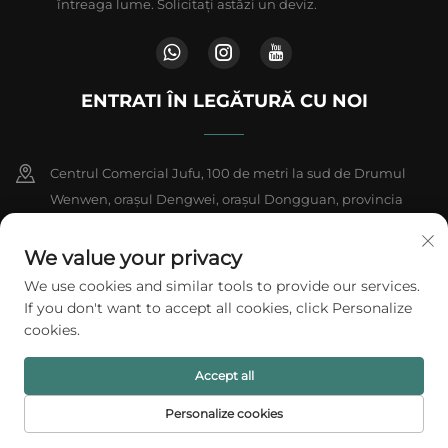
întreaga lume. Solicitați astăzi un deviz.
ENTRATI ÎN LEGĂTURĂ CU NOI
Centrul Comercial Jufu, 100 de metri la sud de Drumul
Wenwen, orașul Dengwei, orașul Dongguan, provincia
Guangdong, China
We value your privacy
+86-18802602550
We use cookies and similar tools to provide our services.
If you don't want to accept all cookies, click Personalize
[email protected]
cookies.
Accept all
Drepturi de autor © 2026 A1 Packing Co., Ltd. Toate drepturile
rezervate.
Politica de confidențialitate
Personalize cookies
PRIMA PAGINĂ
PRODUSE
E-MAIL
TEL