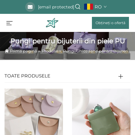
RO
[email protected]
Obțineți o ofertă
Pungi pentru bijuterii din piele PU
Prima pagină
>
Produse
>
Pungi/Ghiozdane pentru Bijuterii
>
TOATE PRODUSELE