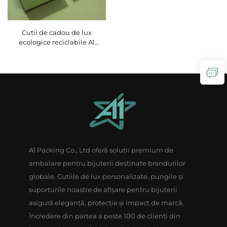
Cutii de cadou de lux
ecologice reciclabile A1
pentru bijuterii,
dreptunghiulare, cu relief
modern, pentru medalioane,
cutii din hârtie pentru inele și
coliere, cu închidere
magnetică
A1 Packing Co., Ltd oferă soluții premium de
ambalare pentru bijuterii destinate brandurilor
globale. Cutiile de lux personalizate, pungile și
suporturile noastre de afișare pentru bijuterii
asigură eleganță, protecție și impact de marcă.
Încredere din partea a peste 100 de clienți din