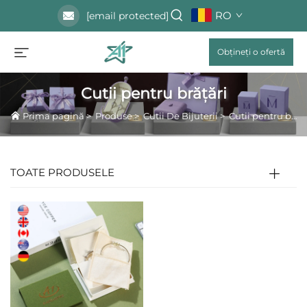
RO
[email protected]
Obțineți o ofertă
Cutii pentru brățări
Prima pagină
>
Produse
>
Cutii De Bijuterii
>
Cutii pentru brățări
TOATE PRODUSELE