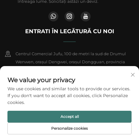
întreaga lume. Solicitați astăzi un deviz.
ENTRATI ÎN LEGĂTURĂ CU NOI
Centrul Comercial Jufu, 100 de metri la sud de Drumul
Wenwen, orașul Dengwei, orașul Dongguan, provincia
Guangdong, China
We value your privacy
+86-18802602550
We use cookies and similar tools to provide our services.
If you don't want to accept all cookies, click Personalize
[email protected]
cookies.
Accept all
Drepturi de autor © 2026 A1 Packing Co., Ltd. Toate drepturile
rezervate.
Politica de confidențialitate
Personalize cookies
PRIMA PAGINĂ
PRODUSE
E-MAIL
TEL