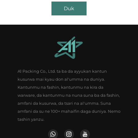
Duk
A1 Packing Co., Ltd. ta ba da ayyukan kantun
kusurwa mai kyau don al'umma na duniya.
Kantunmu na fashin, kantunmu na kira da
warware, da kantunmu na nuna suna ba da fashin,
amfani da kusurwa, da tsari na al'umma. Suna
amfani da su ne 100+ mahaifin daga duniya. Nemo
tashin yanzu.