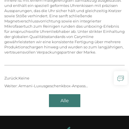
Innere ist mit einem maßgefertigten Samtbezug ausgestattet
und enthält ein speziell geformtes Uhrenkissen mit präzisen
Aussparungen, das die Uhr sicher hält und gleichzeitig Kratzer
sowie Stöße verhindert. Eine sanft schließende
Magnetverschlussvorrichtung sowie ein integrierter
Mikrofasertuch zum Reinigen runden das unboxing-Erlebnis
für anspruchsvolle Uhrenliebhaber ab. Unter strikter Einhaltung
der globalen Qualitätsstandards von Carymline
gewährleisteten wir eine konsistente Fertigung über mehrere
Produktionschargen hinweg und wurden so zum langjährigen,
vertrauensvollen Verpackungspartner der Marke.
Zurück:
Keine
Weiter:
Armani-Luxusgeschenkbox-Anpassung – Zeitlose Eleganz, geschaffen für ikonischen Stil
Alle