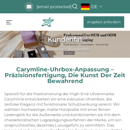
DE
[email protected]
Angebot anfordern
Kundenfall
Startseite
>
Kundenfall
Carymline-Uhrbox-Anpassung –
Präzisionsfertigung, Die Kunst Der Zeit
Bewahrend
Speziell für die Positionierung der High-End-Uhrenmarke
Carymline entwickelten wir eine exklusive Uhrenbox, die
zeitlose Eleganz mit funktionaler Schutzwirkung vereint. Wir
wählten hochwertige, matte Holzplatte mit einer feinen
Lederoptik für die Außenseite und kombinierten sie mit dem
charakteristischen Logoprägungsverfahren der Marke, um ein
anspruchsvolles, dezentes Luxusgefühl zu vermitteln. Das