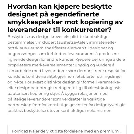
Hvordan kan kjøpere beskytte
designet på egendefinerte
smykkespakker mot kopiering av
leverandører til konkurrenter?
Beskyttelse av design krever eksplisitte kontraktlige
bestemmelser, inkludert taushetsavtaler, immaterielle-
rettsklausuler som spesifiserer eierskap til designet og
begrensninger som forhindrer leverandører i å produsere
lignende design for andre kunder. Kjøpere bør unngå å dele
proprietære merkevareelementer unødig og vurdere å
samarbeide med leverandører som demonstrerer respekt for
kundens konfidensialitet gjennom etablerte retningslinjer
og rykte. For svært distinkte design gir formell varemerke-
eller designpatentregistrering rettslig tilbakevirkning hvis
uautorisert kopiering skjer. Å bygge relasjoner med
pålitelige leverandører som verdsetter langsiktige
partnerskap fremfor kortsiktige gevinster fra designtyveri gir
praktisk beskyttelse utover kontraktlige mekanismer.
Forrige:
Hva er de viktigste fordelene med en premium-smykkespakke?