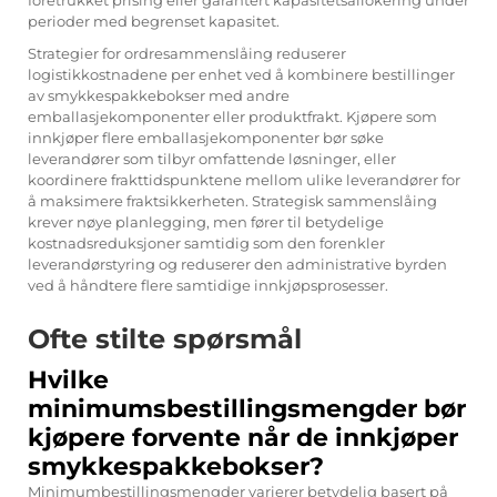
foretrukket prising eller garantert kapasitetsallokering under
perioder med begrenset kapasitet.
Strategier for ordresammenslåing reduserer
logistikkostnadene per enhet ved å kombinere bestillinger
av smykkespakkebokser med andre
emballasjekomponenter eller produktfrakt. Kjøpere som
innkjøper flere emballasjekomponenter bør søke
leverandører som tilbyr omfattende løsninger, eller
koordinere frakttidspunktene mellom ulike leverandører for
å maksimere fraktsikkerheten. Strategisk sammenslåing
krever nøye planlegging, men fører til betydelige
kostnadsreduksjoner samtidig som den forenkler
leverandørstyring og reduserer den administrative byrden
ved å håndtere flere samtidige innkjøpsprosesser.
Ofte stilte spørsmål
Hvilke
minimumsbestillingsmengder bør
kjøpere forvente når de innkjøper
smykkespakkebokser?
Minimumbestillingsmengder varierer betydelig basert på