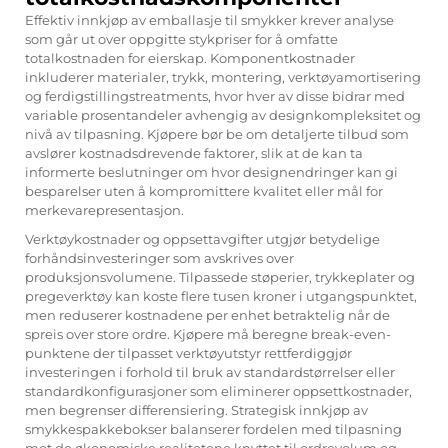
Effektiv innkjøp av emballasje til smykker krever analyse
som går ut over oppgitte stykpriser for å omfatte
totalkostnaden for eierskap. Komponentkostnader
inkluderer materialer, trykk, montering, verktøyamortisering
og ferdigstillingstreatments, hvor hver av disse bidrar med
variable prosentandeler avhengig av designkompleksitet og
nivå av tilpasning. Kjøpere bør be om detaljerte tilbud som
avslører kostnadsdrevende faktorer, slik at de kan ta
informerte beslutninger om hvor designendringer kan gi
besparelser uten å kompromittere kvalitet eller mål for
merkevarepresentasjon.
Verktøykostnader og oppsettavgifter utgjør betydelige
forhåndsinvesteringer som avskrives over
produksjonsvolumene. Tilpassede støperier, trykkeplater og
pregeverktøy kan koste flere tusen kroner i utgangspunktet,
men reduserer kostnadene per enhet betraktelig når de
spreis over store ordre. Kjøpere må beregne break-even-
punktene der tilpasset verktøyutstyr rettferdiggjør
investeringen i forhold til bruk av standardstørrelser eller
standardkonfigurasjoner som eliminerer oppsettkostnader,
men begrenser differensiering. Strategisk innkjøp av
smykkespakkebokser balanserer fordelen med tilpasning