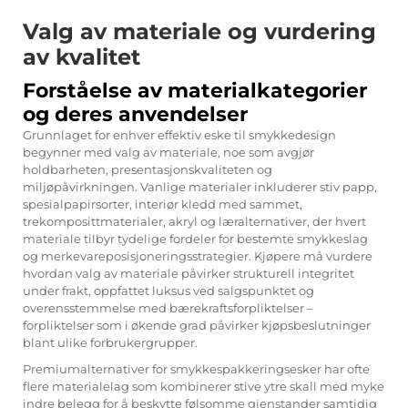
Valg av materiale og vurdering
av kvalitet
Forståelse av materialkategorier
og deres anvendelser
Grunnlaget for enhver effektiv eske til smykkedesign
begynner med valg av materiale, noe som avgjør
holdbarheten, presentasjonskvaliteten og
miljøpåvirkningen. Vanlige materialer inkluderer stiv papp,
spesialpapirsorter, interiør kledd med sammet,
trekomposittmaterialer, akryl og læralternativer, der hvert
materiale tilbyr tydelige fordeler for bestemte smykkeslag
og merkevareposisjoneringsstrategier. Kjøpere må vurdere
hvordan valg av materiale påvirker strukturell integritet
under frakt, oppfattet luksus ved salgspunktet og
overensstemmelse med bærekraftsforpliktelser –
forpliktelser som i økende grad påvirker kjøpsbeslutninger
blant ulike forbrukergrupper.
Premiumalternativer for smykkespakkeringsesker har ofte
flere materialelag som kombinerer stive ytre skall med myke
indre belegg for å beskytte følsomme gjenstander samtidig