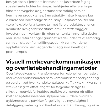
beskyttelsen. Fjernbare innsatsdeler, justerbare fag og
spesialiserte holder for ringar, halskjeder eller øreringar
hindrer bevegelse av gjenstander samtidig som de
fremhever produktene på en attraktiv måte. Kjøpere bør
vurdere om innvendige deler i smykkespakkebokser må
være fleksible for å kunne ta imot flere produkter, eller om
dedikerte design for spesifikke artikler rettferdiggjør
investeringer i verktøy. En gjennomtenkt innvendig design
reduserer returneringer grunnet skade under frakt, samtidig
som den skaper framstillingsøyeblikk som kundene
oppfatter som verdileggende tillegg som berettiger
premiumpris.
Visuell merkevarekommunikasjon
og overflatebehandlingsmetoder
Overflatedekorasjon transformerer funksjonell emballasje til
merkevareambassadører som kommuniserer posisjonering
og verdier ved hver kundekontaktpunkt. Trykkteknikker som
strekker seg fra offsetlito­grafi for fargeri­ke design til
silkskjermetrykk for kraftige grafiske elementer gir ulike
kostnads-ytelsesbalanser. Kjøpere må vurdere hvordan
trykkmetodene påvirker fargelivlighet, nøyaktighet i
detaljgjen­givelse og holdbarhet under håndtering, og sikre