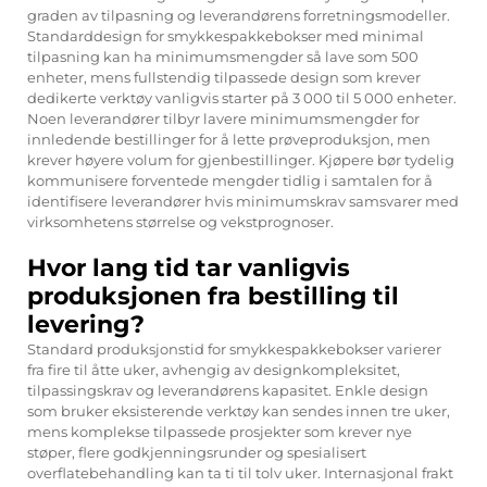
graden av tilpasning og leverandørens forretningsmodeller.
Standarddesign for smykkespakkebokser med minimal
tilpasning kan ha minimumsmengder så lave som 500
enheter, mens fullstendig tilpassede design som krever
dedikerte verktøy vanligvis starter på 3 000 til 5 000 enheter.
Noen leverandører tilbyr lavere minimumsmengder for
innledende bestillinger for å lette prøveproduksjon, men
krever høyere volum for gjenbestillinger. Kjøpere bør tydelig
kommunisere forventede mengder tidlig i samtalen for å
identifisere leverandører hvis minimumskrav samsvarer med
virksomhetens størrelse og vekstprognoser.
Hvor lang tid tar vanligvis
produksjonen fra bestilling til
levering?
Standard produksjonstid for smykkespakkebokser varierer
fra fire til åtte uker, avhengig av designkompleksitet,
tilpassingskrav og leverandørens kapasitet. Enkle design
som bruker eksisterende verktøy kan sendes innen tre uker,
mens komplekse tilpassede prosjekter som krever nye
støper, flere godkjenningsrunder og spesialisert
overflatebehandling kan ta ti til tolv uker. Internasjonal frakt