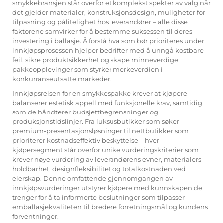
smykkebransjen står overfor et komplekst spekter av valg når
det gjelder materialer, konstruksjonsdesign, muligheter for
tilpasning og pålitelighet hos leverandører – alle disse
faktorene samvirker for å bestemme suksessen til deres
investering i ballasje. Å forstå hva som bør prioriteres under
innkjøpsprosessen hjelper bedrifter med å unngå kostbare
feil, sikre produktsikkerhet og skape minneverdige
pakkeopplevinger som styrker merkeverdien i
konkurranseutsatte markeder.
Innkjøpsreisen for en smykkespakke krever at kjøpere
balanserer estetisk appell med funksjonelle krav, samtidig
som de håndterer budsjettbegrensninger og
produksjonstidslinjer. Fra luksusbutikker som søker
premium-presentasjonsløsninger til nettbutikker som
prioriterer kostnadseffektiv beskyttelse – hver
kjøpersegment står overfor unike vurderingskriterier som
krever nøye vurdering av leverandørens evner, materialers
holdbarhet, designfleksibilitet og totalkostnaden ved
eierskap. Denne omfattende gjennomgangen av
innkjøpsvurderinger utstyrer kjøpere med kunnskapen de
trenger for å ta informerte beslutninger som tilpasser
emballasjekvaliteten til bredere forretningsmål og kundens
forventninger.