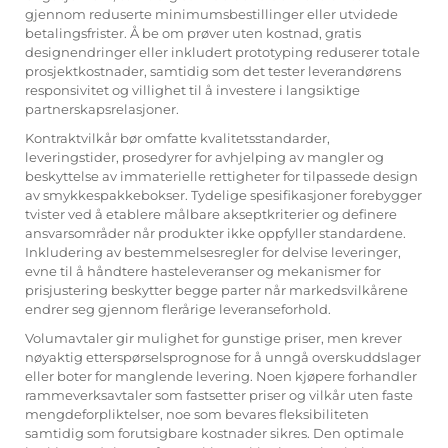
gjennom reduserte minimumsbestillinger eller utvidede
betalingsfrister. Å be om prøver uten kostnad, gratis
designendringer eller inkludert prototyping reduserer totale
prosjektkostnader, samtidig som det tester leverandørens
responsivitet og villighet til å investere i langsiktige
partnerskapsrelasjoner.
Kontraktvilkår bør omfatte kvalitetsstandarder,
leveringstider, prosedyrer for avhjelping av mangler og
beskyttelse av immaterielle rettigheter for tilpassede design
av smykkespakkebokser. Tydelige spesifikasjoner forebygger
tvister ved å etablere målbare akseptkriterier og definere
ansvarsområder når produkter ikke oppfyller standardene.
Inkludering av bestemmelsesregler for delvise leveringer,
evne til å håndtere hasteleveranser og mekanismer for
prisjustering beskytter begge parter når markedsvilkårene
endrer seg gjennom flerårige leveranseforhold.
Volumavtaler gir mulighet for gunstige priser, men krever
nøyaktig etterspørselsprognose for å unngå overskuddslager
eller boter for manglende levering. Noen kjøpere forhandler
rammeverksavtaler som fastsetter priser og vilkår uten faste
mengdeforpliktelser, noe som bevares fleksibiliteten
samtidig som forutsigbare kostnader sikres. Den optimale