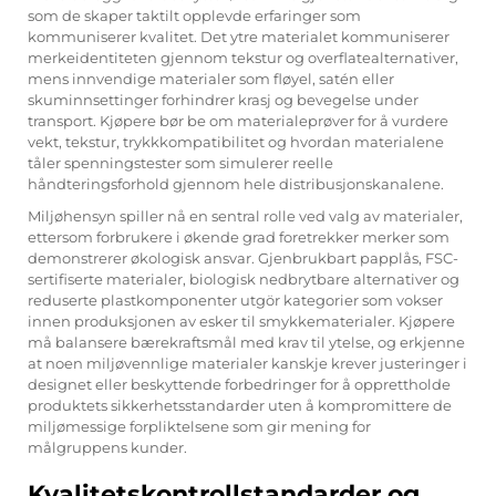
som de skaper taktilt opplevde erfaringer som
kommuniserer kvalitet. Det ytre materialet kommuniserer
merkeidentiteten gjennom tekstur og overflatealternativer,
mens innvendige materialer som fløyel, satén eller
skuminnsettinger forhindrer krasj og bevegelse under
transport. Kjøpere bør be om materialeprøver for å vurdere
vekt, tekstur, trykkkompatibilitet og hvordan materialene
tåler spenningstester som simulerer reelle
håndteringsforhold gjennom hele distribusjonskanalene.
Miljøhensyn spiller nå en sentral rolle ved valg av materialer,
ettersom forbrukere i økende grad foretrekker merker som
demonstrerer økologisk ansvar. Gjenbrukbart papplås, FSC-
sertifiserte materialer, biologisk nedbrytbare alternativer og
reduserte plastkomponenter utgör kategorier som vokser
innen produksjonen av esker til smykkematerialer. Kjøpere
må balansere bærekraftsmål med krav til ytelse, og erkjenne
at noen miljøvennlige materialer kanskje krever justeringer i
designet eller beskyttende forbedringer for å opprettholde
produktets sikkerhetsstandarder uten å kompromittere de
miljømessige forpliktelsene som gir mening for
målgruppens kunder.
Kvalitetskontrollstandarder og