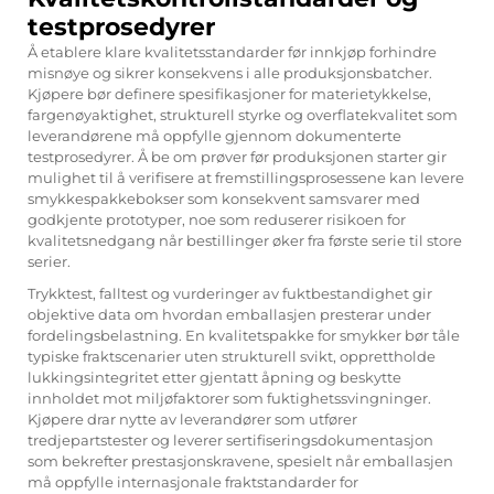
testprosedyrer
Å etablere klare kvalitetsstandarder før innkjøp forhindre
misnøye og sikrer konsekvens i alle produksjonsbatcher.
Kjøpere bør definere spesifikasjoner for materietykkelse,
fargenøyaktighet, strukturell styrke og overflatekvalitet som
leverandørene må oppfylle gjennom dokumenterte
testprosedyrer. Å be om prøver før produksjonen starter gir
mulighet til å verifisere at fremstillingsprosessene kan levere
smykkespakkebokser som konsekvent samsvarer med
godkjente prototyper, noe som reduserer risikoen for
kvalitetsnedgang når bestillinger øker fra første serie til store
serier.
Trykktest, falltest og vurderinger av fuktbestandighet gir
objektive data om hvordan emballasjen presterar under
fordelingsbelastning. En kvalitetspakke for smykker bør tåle
typiske fraktscenarier uten strukturell svikt, opprettholde
lukkingsintegritet etter gjentatt åpning og beskytte
innholdet mot miljøfaktorer som fuktighetssvingninger.
Kjøpere drar nytte av leverandører som utfører
tredjepartstester og leverer sertifiseringsdokumentasjon
som bekrefter prestasjonskravene, spesielt når emballasjen
må oppfylle internasjonale fraktstandarder for