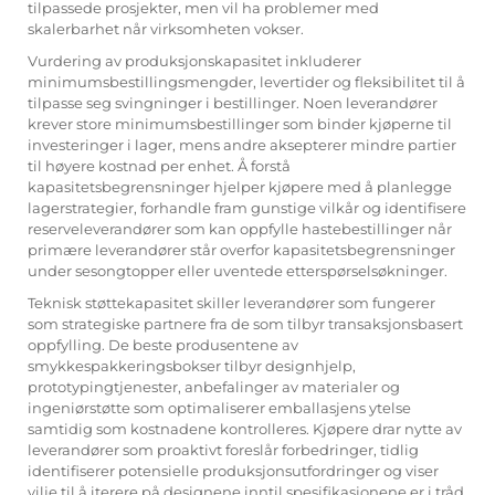
tilpassede prosjekter, men vil ha problemer med
skalerbarhet når virksomheten vokser.
Vurdering av produksjonskapasitet inkluderer
minimumsbestillingsmengder, levertider og fleksibilitet til å
tilpasse seg svingninger i bestillinger. Noen leverandører
krever store minimumsbestillinger som binder kjøperne til
investeringer i lager, mens andre aksepterer mindre partier
til høyere kostnad per enhet. Å forstå
kapasitetsbegrensninger hjelper kjøpere med å planlegge
lagerstrategier, forhandle fram gunstige vilkår og identifisere
reserveleverandører som kan oppfylle hastebestillinger når
primære leverandører står overfor kapasitetsbegrensninger
under sesongtopper eller uventede etterspørselsøkninger.
Teknisk støttekapasitet skiller leverandører som fungerer
som strategiske partnere fra de som tilbyr transaksjonsbasert
oppfylling. De beste produsentene av
smykkespakkeringsbokser tilbyr designhjelp,
prototypingtjenester, anbefalinger av materialer og
ingeniørstøtte som optimaliserer emballasjens ytelse
samtidig som kostnadene kontrolleres. Kjøpere drar nytte av
leverandører som proaktivt foreslår forbedringer, tidlig
identifiserer potensielle produksjonsutfordringer og viser
vilje til å iterere på designene inntil spesifikasjonene er i tråd