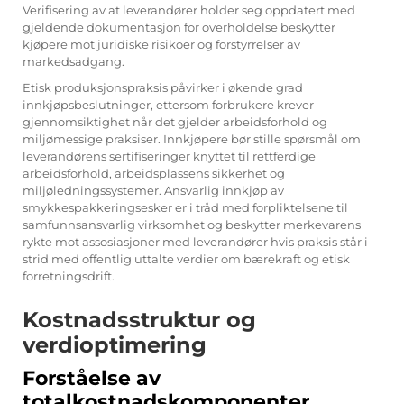
Verifisering av at leverandører holder seg oppdatert med
gjeldende dokumentasjon for overholdelse beskytter
kjøpere mot juridiske risikoer og forstyrrelser av
markedsadgang.
Etisk produksjonspraksis påvirker i økende grad
innkjøpsbeslutninger, ettersom forbrukere krever
gjennomsiktighet når det gjelder arbeidsforhold og
miljømessige praksiser. Innkjøpere bør stille spørsmål om
leverandørens sertifiseringer knyttet til rettferdige
arbeidsforhold, arbeidsplassens sikkerhet og
miljøledningssystemer. Ansvarlig innkjøp av
smykkespakkeringsesker er i tråd med forpliktelsene til
samfunnsansvarlig virksomhet og beskytter merkevarens
rykte mot assosiasjoner med leverandører hvis praksis står i
strid med offentlig uttalte verdier om bærekraft og etisk
forretningsdrift.
Kostnadsstruktur og
verdioptimering
Forståelse av
totalkostnadskomponenter