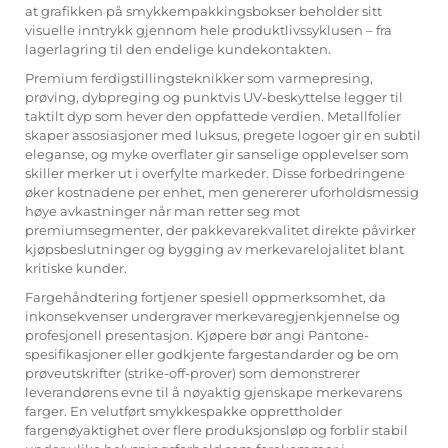
at grafikken på smykkempak­kingsbokser beholder sitt
visuelle inntrykk gjennom hele produktlivssyklusen – fra
lagerlagring til den endelige kundekontakten.
Premium ferdigstillingsteknikker som varmepresing,
prøving, dybpreging og punktvis UV-beskyttelse legger til
taktilt dyp som hever den oppfattede verdien. Metallfolier
skaper assosiasjoner med luksus, pregete logoer gir en subtil
eleganse, og myke overflater gir sanselige opplevelser som
skiller merker ut i overfylte markeder. Disse forbedringene
øker kostnadene per enhet, men genererer uforholdsmessig
høye avkastninger når man retter seg mot
premiumsegmenter, der pakkevarekvalitet direkte påvirker
kjøpsbeslutninger og bygging av merkevarelojalitet blant
kritiske kunder.
Fargehåndtering fortjener spesiell oppmerksomhet, da
inkonsekvenser undergraver merkevaregjenkjennelse og
profesjonell presentasjon. Kjøpere bør angi Pantone-
spesifikasjoner eller godkjente fargestandarder og be om
prøveutskrifter (strike-off-prover) som demonstrerer
leverandørens evne til å nøyaktig gjenskape merkevarens
farger. En velutført smykkespakke opprettholder
fargenøyaktighet over flere produksjonsløp og forblir stabil