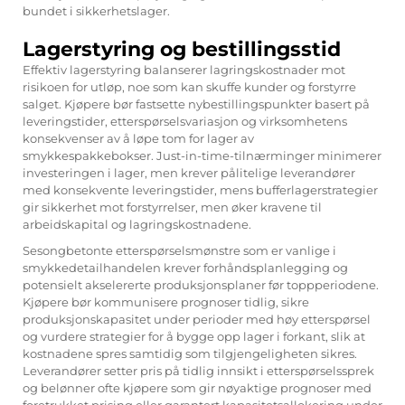
bundet i sikkerhetslager.
Lagerstyring og bestillingsstid
Effektiv lagerstyring balanserer lagringskostnader mot
risikoen for utløp, noe som kan skuffe kunder og forstyrre
salget. Kjøpere bør fastsette nybestillingspunkter basert på
leveringstider, etterspørselsvariasjon og virksomhetens
konsekvenser av å løpe tom for lager av
smykkespakkebokser. Just-in-time-tilnærminger minimerer
investeringen i lager, men krever pålitelige leverandører
med konsekvente leveringstider, mens bufferlagerstrategier
gir sikkerhet mot forstyrrelser, men øker kravene til
arbeidskapital og lagringskostnadene.
Sesongbetonte etterspørselsmønstre som er vanlige i
smykkedetailhandelen krever forhåndsplanlegging og
potensielt akselererte produksjonsplaner før toppperiodene.
Kjøpere bør kommunisere prognoser tidlig, sikre
produksjonskapasitet under perioder med høy etterspørsel
og vurdere strategier for å bygge opp lager i forkant, slik at
kostnadene spres samtidig som tilgjengeligheten sikres.
Leverandører setter pris på tidlig innsikt i etterspørselssprek
og belønner ofte kjøpere som gir nøyaktige prognoser med