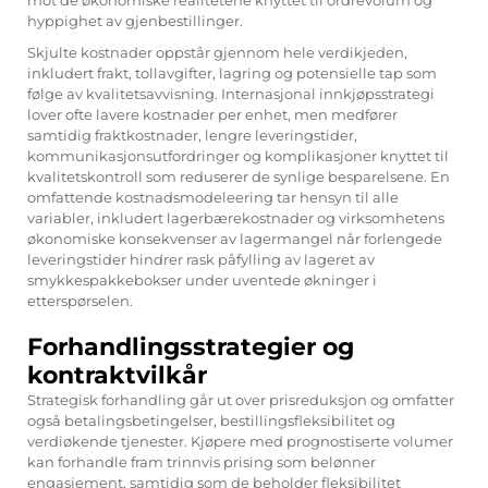
mot de økonomiske realitetene knyttet til ordrevolum og
hyppighet av gjenbestillinger.
Skjulte kostnader oppstår gjennom hele verdikjeden,
inkludert frakt, tollavgifter, lagring og potensielle tap som
følge av kvalitetsavvisning. Internasjonal innkjøpsstrategi
lover ofte lavere kostnader per enhet, men medfører
samtidig fraktkostnader, lengre leveringstider,
kommunikasjonsutfordringer og komplikasjoner knyttet til
kvalitetskontroll som reduserer de synlige besparelsene. En
omfattende kostnadsmodeleering tar hensyn til alle
variabler, inkludert lagerbærekostnader og virksomhetens
økonomiske konsekvenser av lagermangel når forlengede
leveringstider hindrer rask påfylling av lageret av
smykkespakkebokser under uventede økninger i
etterspørselen.
Forhandlingsstrategier og
kontraktvilkår
Strategisk forhandling går ut over prisreduksjon og omfatter
også betalingsbetingelser, bestillingsfleksibilitet og
verdiøkende tjenester. Kjøpere med prognostiserte volumer
kan forhandle fram trinnvis prising som belønner
engasjement, samtidig som de beholder fleksibilitet