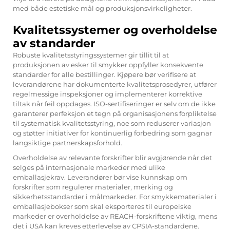
med både estetiske mål og produksjonsvirkeligheter.
Kvalitetssystemer og overholdelse
av standarder
Robuste kvalitetsstyringssystemer gir tillit til at
produksjonen av esker til smykker oppfyller konsekvente
standarder for alle bestillinger. Kjøpere bør verifisere at
leverandørene har dokumenterte kvalitetsprosedyrer, utfører
regelmessige inspeksjoner og implementerer korrektive
tiltak når feil oppdages. ISO-sertifiseringer er selv om de ikke
garanterer perfeksjon et tegn på organisasjonens forpliktelse
til systematisk kvalitetsstyring, noe som reduserer variasjon
og støtter initiativer for kontinuerlig forbedring som gagnar
langsiktige partnerskapsforhold.
Overholdelse av relevante forskrifter blir avgjørende når det
selges på internasjonale markeder med ulike
emballasjekrav. Leverandører bør vise kunnskap om
forskrifter som regulerer materialer, merking og
sikkerhetsstandarder i målmarkeder. For smykkematerialer i
emballasjebokser som skal eksporteres til europeiske
markeder er overholdelse av REACH-forskriftene viktig, mens
det i USA kan kreves etterlevelse av CPSIA-standardene.