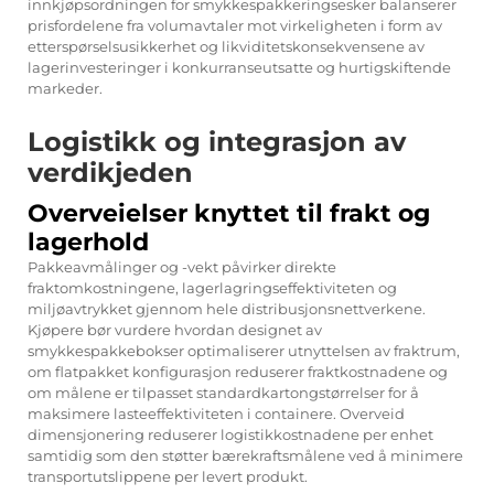
innkjøpsordningen for smykkespakkeringsesker balanserer
prisfordelene fra volumavtaler mot virkeligheten i form av
etterspørselsusikkerhet og likviditetskonsekvensene av
lagerinvesteringer i konkurranseutsatte og hurtigskiftende
markeder.
Logistikk og integrasjon av
verdikjeden
Overveielser knyttet til frakt og
lagerhold
Pakkeavmålinger og -vekt påvirker direkte
fraktomkostningene, lagerlagringseffektiviteten og
miljøavtrykket gjennom hele distribusjonsnettverkene.
Kjøpere bør vurdere hvordan designet av
smykkespakkebokser optimaliserer utnyttelsen av fraktrum,
om flatpakket konfigurasjon reduserer fraktkostnadene og
om målene er tilpasset standardkartongstørrelser for å
maksimere lasteeffektiviteten i containere. Overveid
dimensjonering reduserer logistikkostnadene per enhet
samtidig som den støtter bærekraftsmålene ved å minimere
transportutslippene per levert produkt.