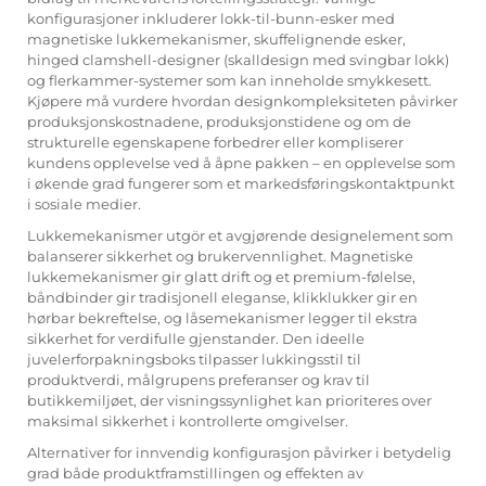
konfigurasjoner inkluderer lokk-til-bunn-esker med
magnetiske lukkemekanismer, skuffelignende esker,
hinged clamshell-designer (skalldesign med svingbar lokk)
og flerkammer-systemer som kan inneholde smykkesett.
Kjøpere må vurdere hvordan designkompleksiteten påvirker
produksjonskostnadene, produksjonstidene og om de
strukturelle egenskapene forbedrer eller kompliserer
kundens opplevelse ved å åpne pakken – en opplevelse som
i økende grad fungerer som et markedsføringskontaktpunkt
i sosiale medier.
Lukkemekanismer utgör et avgjørende designelement som
balanserer sikkerhet og brukervennlighet. Magnetiske
lukkemekanismer gir glatt drift og et premium-følelse,
båndbinder gir tradisjonell eleganse, klikklukker gir en
hørbar bekreftelse, og låsemekanismer legger til ekstra
sikkerhet for verdifulle gjenstander. Den ideelle
juvelerforpakningsboks
tilpasser lukkingsstil til
produktverdi, målgrupens preferanser og krav til
butikkemiljøet, der visningssynlighet kan prioriteres over
maksimal sikkerhet i kontrollerte omgivelser.
Alternativer for innvendig konfigurasjon påvirker i betydelig
grad både produktframstillingen og effekten av