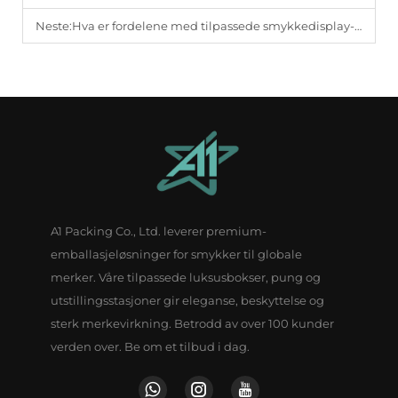
Neste:
Hva er fordelene med tilpassede smykkedisplay-løsninger?
A1 Packing Co., Ltd. leverer premium-
emballasjeløsninger for smykker til globale
merker. Våre tilpassede luksusbokser, pung og
utstillingsstasjoner gir eleganse, beskyttelse og
sterk merkevirkning. Betrodd av over 100 kunder
verden over. Be om et tilbud i dag.