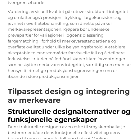
tverrgrensehandel.
Vurdering av visuell kvalitet går utover strukturell integritet
og omfatter også presisjon i trykking, fargekonsistens og
jevnhet i overflatebehandling, som direkte påvirker
merkevarepresentasjonen. Kjøpere bør undersøke
prøvepartier for variasjoner i logoens plassering,
fargematching i forhold til merkevarestandardene og
overflatekvalitet under ulike belysningsforhold. Å etablere
akseptable toleranseområder for visuelle feil og å definere
forkastelseskriterier på forhånd skaper klare forventninger
som beskytter merkevarens integritet, samtidig som man tar
hensyn til rimelige produksjonsbegrensninger som er
iboende i store produksjonsmiljøer.
Tilpasset design og integrering
av merkevare
Strukturelle designalternativer og
funksjonelle egenskaper
Den strukturelle designen av en eske til smykkemballasje
bestemmer både dens funksjonelle effektivitet og dens
bidrag til merkevarens fortellingsstrategi. Vanlige