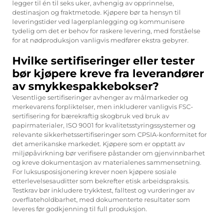
legger til én til seks uker, avhengig av opprinnelse,
destinasjon og fraktmetode. Kjøpere bør ta hensyn til
leveringstider ved lagerplanlegging og kommunisere
tydelig om det er behov for raskere levering, med forståelse
for at nødproduksjon vanligvis medfører ekstra gebyrer.
Hvilke sertifiseringer eller tester
bør kjøpere kreve fra leverandører
av smykkespakkebokser?
Vesentlige sertifiseringer avhenger av målmarkeder og
merkevarens forpliktelser, men inkluderer vanligvis FSC-
sertifisering for bærekraftig skogbruk ved bruk av
papirmaterialer, ISO 9001 for kvalitetsstyringssystemer og
relevante sikkerhetssertifiseringer som CPSIA-konformitet for
det amerikanske markedet. Kjøpere som er opptatt av
miljøpåvirkning bør verifisere påstander om gjenvinnbarhet
og kreve dokumentasjon av materialenes sammensetning.
For luksusposisjonering krever noen kjøpere sosiale
etterlevelsesauditter som bekrefter etisk arbeidspraksis.
Testkrav bør inkludere trykktest, falltest og vurderinger av
overflateholdbarhet, med dokumenterte resultater som
leveres før godkjenning til full produksjon.