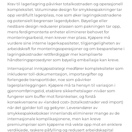
Krav til lagerlagring påvirker totalkostnaden og operasjonell
kompleksitet. Voluminøse design for smykkespakninger tar
opp verdifullt lagerplass, noe som øker lagringskostnadene
og potensielt begrenser lagerdybden. Bøyelige eller
nestbare design reduserer plassen som pakningen tar opp,
mens ferdigmonterte enheter eliminerer behovet for
monteringsarbeid, men krever mer plass. Kjøpere må
vurdere sine interne lagerkapasiteter, tilgjengeligheten av
arbeidskraft for monteringsoperasjoner og om besparelsene i
lagringskostnader rettferdiggjør mer kompliserte
håndteringsprosedyrer som bøyelig emballasje kan kreve.
Internasjonal innkjøpsstrategi medfører kompleksiteter som
inkluderer toll-dokumentasjon, importavgifter og
forlengede transporttider, noe som påvirker
lagerplanleggingen. Kjøpere må ta hensyn til variasjon i
gjennomføringstid, etablere sikkerhetslager-nivåer som
fungerer som buffer mot forsinkelser, og forstå
konsekvensene av «landed cost» (totalkostnader ved import)
når det gjelder toll og gebyrer. Leverandører av
smykkespakkebokser innenlands eliminerer mange av de
internasjonale komplikasjonene, men kan kreve
premiumpriser som kjøperne må vekte opp mot en enklere
verdikjede, raskere påfylling og redusert arbeidskapital