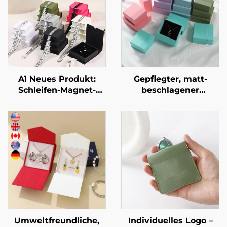
A1 Neues Produkt:
Gepflegter, matt-
Schleifen-Magnet-
beschlagener
Klappschmuckbox –
zweistufiger
luxuriöse Verpackung
Schubladentresor aus
für Schmuck, Ringe,
geometrischem
Uhren, Halsketten und
Karton für eine
Ohrringe mit Logo
exklusive
Schmuckmarke –
avantgardistische
Identitätsverpackung
Umweltfreundliche,
Individuelles Logo –