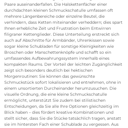
Paare auseinanderfallen. Die Halskettenfächer einer
durchdachten kleinen Schmuckschatulle umfassen oft
mehrere Längenbereiche oder einzelne Beutel, die
verhindern, dass Ketten miteinander verheddern; dies spart
Ihnen erhebliche Zeit und Frustration beim Entwirren
filigraner Kettenglieder. Diese Unterteilung erstreckt sich
auch auf Abschnitte für Armbänder, Uhrenkissen sowie
sogar kleine Schubladen für sonstige Kleinigkeiten wie
Broschen oder Manschettenknöpfe und schafft so ein
umfassendes Aufbewahrungssystem innerhalb eines
kompakten Raums. Der Vorteil der leichten Zugänglichkeit
zeigt sich besonders deutlich bei hektischen
Morgenroutinen: Sie können das gewünschte
Schmuckstück sofort lokalisieren und entnehmen, ohne in
einem unsortierten Durcheinander herumzusuchen. Die
visuelle Ordnung, die eine kleine Schmuckschatulle
ermöglicht, unterstützt Sie zudem bei stilistischen
Entscheidungen, da Sie alle Ihre Optionen gleichzeitig im
Blick haben – dies fördert kreative Kombinationen und
stellt sicher, dass Sie die Stücke tatsächlich tragen, anstatt
sie im hintersten Fach einer Schublade zu vergessen. Aus