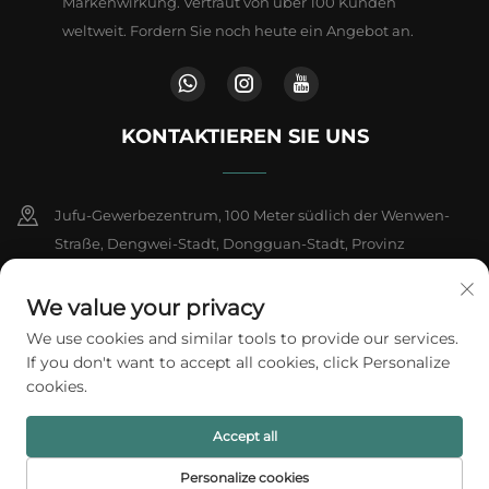
Markenwirkung. Vertraut von über 100 Kunden
weltweit. Fordern Sie noch heute ein Angebot an.
KONTAKTIEREN SIE UNS
Jufu-Gewerbezentrum, 100 Meter südlich der Wenwen-
Straße, Dengwei-Stadt, Dongguan-Stadt, Provinz
Guangdong, China
We value your privacy
+86-18802602550
We use cookies and similar tools to provide our services.
If you don't want to accept all cookies, click Personalize
[email protected]
cookies.
Accept all
Copyright © 2026 A1 Packing Co., Ltd. Alle Rechte vorbehalten.
Datenschutzrichtlinie
Personalize cookies