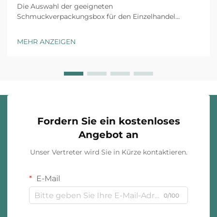
Die Auswahl der geeigneten
Schmuckverpackungsbox für den Einzelhandel
erfordert sorgfältige Abwägung mehrerer Faktoren,
die sowohl die Kundenwahrnehmung als auch die
MEHR ANZEIGEN
betriebliche Effizienz beeinflussen. Die richtige
Verpackungslösung dient nicht nur als Schutz...
Fordern Sie ein kostenloses
Angebot an
Unser Vertreter wird Sie in Kürze kontaktieren.
E-Mail
0/100