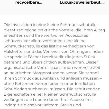
recycelbare
Luxus-Juwelierbeutel
Halsketten- und
aus PU-Leder im
Ohrring-Verpackung
Quetsch-Stil als
mit kleiner
Münzbeutel mit
Mindestbestellmenge
federbelasteter
Die Investition in eine kleine Schmuckschatulle
(MOQ);
Metallöffnung sowie
bietet zahlreiche praktische Vorteile, die Ihren Alltag
minimalistischer
Lippenstift-Organizer-
erleichtern und Ihre wertvollen Accessoires
Karton-
Tasche für die
schützen. Vor allem verhindert eine kleine
Schmuckkasten für
Verpackung von
Schmuckschatulle das lästige Verheddern von
Geschenke,
Schmuck
Halsketten und das Verlieren von Ohrringen, indem
Einzelhandelsfertig,
sie spezielle Fächer bereitstellt, die jedes Stück
sofort versandbereit
getrennt und übersichtlich aufbewahren. Dieser
organisatorische Vorteil spart Ihnen wertvolle Zeit
an hektischen Morgenstunden, wenn Sie schnell
Ihren Schmuck auswählen und anlegen müssen –
ohne Ketten entwirren oder in unordentlichen
Schubladen suchen zu müssen. Die schützenden
Eigenschaften einer kleinen Schmuckschatulle
verlängern die Lebensdauer Ihrer Accessoires,
indem sie diese vor Kratzern, Staub und