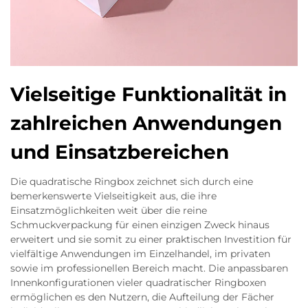
Vielseitige Funktionalität in
zahlreichen Anwendungen
und Einsatzbereichen
Die quadratische Ringbox zeichnet sich durch eine
bemerkenswerte Vielseitigkeit aus, die ihre
Einsatzmöglichkeiten weit über die reine
Schmuckverpackung für einen einzigen Zweck hinaus
erweitert und sie somit zu einer praktischen Investition für
vielfältige Anwendungen im Einzelhandel, im privaten
sowie im professionellen Bereich macht. Die anpassbaren
Innenkonfigurationen vieler quadratischer Ringboxen
ermöglichen es den Nutzern, die Aufteilung der Fächer