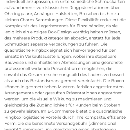
individuell anzupassen, um unterschiedliche Schmuckarten
aufzunehmen – von klassischen Ringpräsentationen über
Ohrringpaare, Anhänger-Halsketten, Broschen bis hin zu
kleinen Charm-Sammlungen. Diese Flexibilität reduziert die
Komplexität des Lagerbestands für Einzelhändler, da sie
lediglich ein einziges Box-Design vorrätig halten müssen,
das mehrere Produktkategorien abdeckt, anstatt für jede
Schmuckart separate Verpackungen zu führen. Die
quadratische Ringbox eignet sich hervorragend für den
Einsatz in Verkaufsausstellungen, wobei ihre stapelbare
Bauweise und einheitlichen Abmessungen eine geordnete,
professionell wirkende Präsentation ermöglichen, die
sowohl das Gesamterscheinungsbild des Ladens verbessert
als auch das Bestandsmanagement vereinfacht. Die Boxen
können in geometrischen Mustern, farblich abgestimmten
Arrangements oder gestuften Präsentationen angeordnet
werden, um die visuelle Wirkung zu maximieren und
gleichzeitig die Zugänglichkeit für Kunden beim Stöbern
zu gewährleisten. Im E-Commerce bietet die quadratische
Ringbox logistische Vorteile durch ihre kompakte, effiziente
Form, die die berechnete Versandgebühr („dimensional
weight“) minimiert und gleichzeitig einen überlegenen