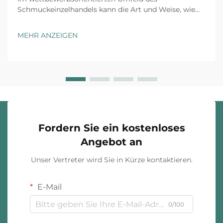
Schmuckeinzelhandels kann die Art und Weise, wie
Produkte präsentiert werden, die
Kundenzufriedenheit, Kaufentscheidungen sowie die
MEHR ANZEIGEN
gesamte Markenpositionierung nachhaltig
beeinflussen. Maßgeschneiderte
Schmuckpräsentationslösungen bieten
Einzelhändlern einen strategischen
Wettbewerbsvorteil...
Fordern Sie ein kostenloses
Angebot an
Unser Vertreter wird Sie in Kürze kontaktieren.
E-Mail
0/100