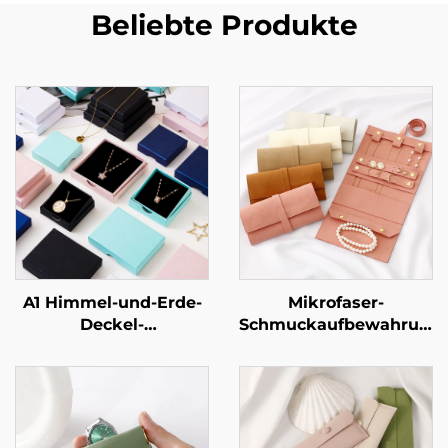
Beliebte Produkte
A1 Himmel-und-Erde-
Mikrofaser-
Deckel-
Schmuckaufbewahrungs
Schmuckverpackungsbox
mit individueller
für Ringe und
Gravur – tragbar,
Halsketten –
multifunktional, für
kundenspezifische
Ohrringe, Ringe,
Größe und Form,
Halsketten und Uhren