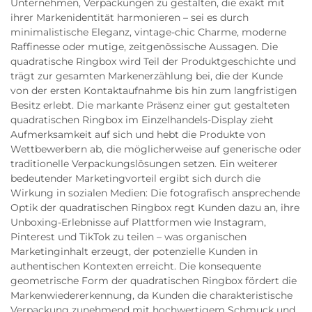
Unternehmen, Verpackungen zu gestalten, die exakt mit
ihrer Markenidentität harmonieren – sei es durch
minimalistische Eleganz, vintage-chic Charme, moderne
Raffinesse oder mutige, zeitgenössische Aussagen. Die
quadratische Ringbox wird Teil der Produktgeschichte und
trägt zur gesamten Markenerzählung bei, die der Kunde
von der ersten Kontaktaufnahme bis hin zum langfristigen
Besitz erlebt. Die markante Präsenz einer gut gestalteten
quadratischen Ringbox im Einzelhandels-Display zieht
Aufmerksamkeit auf sich und hebt die Produkte von
Wettbewerbern ab, die möglicherweise auf generische oder
traditionelle Verpackungslösungen setzen. Ein weiterer
bedeutender Marketingvorteil ergibt sich durch die
Wirkung in sozialen Medien: Die fotografisch ansprechende
Optik der quadratischen Ringbox regt Kunden dazu an, ihre
Unboxing-Erlebnisse auf Plattformen wie Instagram,
Pinterest und TikTok zu teilen – was organischen
Marketinginhalt erzeugt, der potenzielle Kunden in
authentischen Kontexten erreicht. Die konsequente
geometrische Form der quadratischen Ringbox fördert die
Markenwiedererkennung, da Kunden die charakteristische
Verpackung zunehmend mit hochwertigem Schmuck und