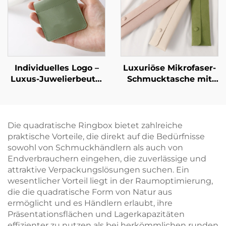
Artpapier-/Karton-
– Aufrolltasche
Material – punktuelle
Großhandelsverfügbarkeit
Individuelles Logo –
Luxuriöse Mikrofaser-
Luxus-Juwelierbeutel
Schmucktasche mit
aus PU-Leder im
individuellem Logo
Quetsch-Stil als
und Halskettenclip-
Münzbeutel mit
Einsatz – weiche
federbelasteter
Verpackungstasche
Die quadratische Ringbox bietet zahlreiche
Metallöffnung sowie
für Anhänger,
praktische Vorteile, die direkt auf die Bedürfnisse
Lippenstift-Organizer-
antioxidative
sowohl von Schmuckhändlern als auch von
Tasche für die
Aufbewahrungshülle
Endverbrauchern eingehen, die zuverlässige und
Verpackung von
attraktive Verpackungslösungen suchen. Ein
Schmuck
wesentlicher Vorteil liegt in der Raumoptimierung,
die die quadratische Form von Natur aus
ermöglicht und es Händlern erlaubt, ihre
Präsentationsflächen und Lagerkapazitäten
effizienter zu nutzen als bei herkömmlichen runden