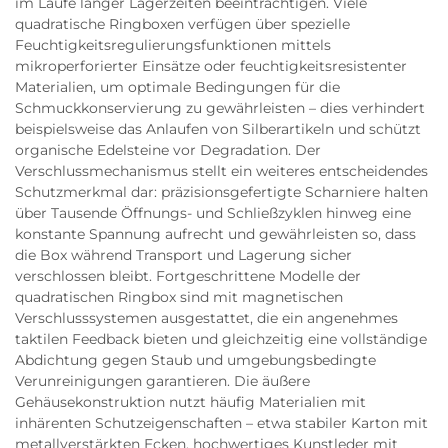
im Laufe langer Lagerzeiten beeinträchtigen. Viele
quadratische Ringboxen verfügen über spezielle
Feuchtigkeitsregulierungsfunktionen mittels
mikroperforierter Einsätze oder feuchtigkeitsresistenter
Materialien, um optimale Bedingungen für die
Schmuckkonservierung zu gewährleisten – dies verhindert
beispielsweise das Anlaufen von Silberartikeln und schützt
organische Edelsteine vor Degradation. Der
Verschlussmechanismus stellt ein weiteres entscheidendes
Schutzmerkmal dar: präzisionsgefertigte Scharniere halten
über Tausende Öffnungs- und Schließzyklen hinweg eine
konstante Spannung aufrecht und gewährleisten so, dass
die Box während Transport und Lagerung sicher
verschlossen bleibt. Fortgeschrittene Modelle der
quadratischen Ringbox sind mit magnetischen
Verschlusssystemen ausgestattet, die ein angenehmes
taktilen Feedback bieten und gleichzeitig eine vollständige
Abdichtung gegen Staub und umgebungsbedingte
Verunreinigungen garantieren. Die äußere
Gehäusekonstruktion nutzt häufig Materialien mit
inhärenten Schutzeigenschaften – etwa stabiler Karton mit
metallverstärkten Ecken, hochwertiges Kunstleder mit