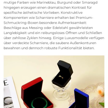
mutige Farben wie Marineblau, Burgund oder Smaragd
hingegen erzeugen einen dramatischen Kontrast für
spezifische ästhetische Vorlieben. Konstruktive
Komponenten wie Scharniere erhalten bei Premium-
Schmuckring-Boxen besondere Aufmerksamkeit:
Beschläge aus Messing oder Edelstahl gewährleisten
Langlebigkeit und ein reibungsloses Öffnen und Schließen
über zahllose Zyklen hinweg. Einige Luxusmodelle verfügen
über verdeckte Scharniere, die saubere Außenkonturen
bewahren und dennoch robuste Funktionalität bieten.