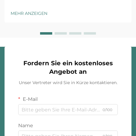
für jeden Kundenkontaktpunkt aufgebaut, und
maßgeschneiderte Schmuckverpackung stellt die
MEHR ANZEIGEN
erste physische Interaktion zwischen Ihrer Marke und
dem Kunden dar. Das Unboxing-Erlebnis ha...
Fordern Sie ein kostenloses
Angebot an
Unser Vertreter wird Sie in Kürze kontaktieren.
E-Mail
0/100
Name