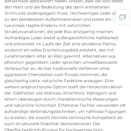
Behältnisse spezialisiert haben, wissen, dass die Box selbst
den Wert und die Bedeutung des darin enthaltenen
Schmucks widerspiegeln muss. Hochwertiges Leder zählt
zu den beliebtesten Außenmaterialien und bietet ein
luxuriöses Haptik-Erlebnis mit natürlichen
Strukturvariationen, die jede Box einzigartig machen.
Vollnarbiges Leder bietet außergewöhnliche Haltbarkeit
und entwickelt im Laufe der Zeit eine attraktive Patina,
wodurch ein edles Erscheinungsbild entsteht, das mit
zunehmendem Alter an Reiz gewinnt. Alternativen aus
pflanzlich gegerbtem Leder sprechen umweltbewusste
Verbraucher an, da hier traditionelle Verfahren ohne
aggressive Chemikalien zum Einsatz kommen, die
gleichzeitig satte, natürliche Farbtöne erzeugen. Eine
weitere anspruchsvolle Option stellt die Holzkonstruktion
dar: Edelhölzer wie Walnuss, Kirschholz, Mahagoni und
Ahorn überzeugen durch charakteristische Maserungen
und natürliche Schönheit. Erfahrene Tischler verwenden oft
aufwändige Verbindungstechniken, um nahtlose Fügungen
zu erzielen, die sowohl höchste technische Kompetenz als
auch strukturelle Stabilität demonstrieren. Der
Oberflächenfinish-Prozess für hochwertige Holz-