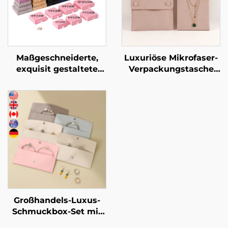
Maßgeschneiderte,
Luxuriöse Mikrofaser-
exquisit gestaltete
Verpackungstasche
Schubladen-Kommode
für Halsketten mit
mit Signatur-Design –
stabilisierender
starre
Karton-Einlage –
Kartonverpackung für
Schmuckbeutel für
Schmuckornamente,
Halsketten und
exklusive Artefakt-Box
Armbänder mit
für Schmuck,
individuellem Logo
Halsketten und Ringe
und Heißprägung
Großhandels-Luxus-
Schmuckbox-Set mit
individuellem Logo –