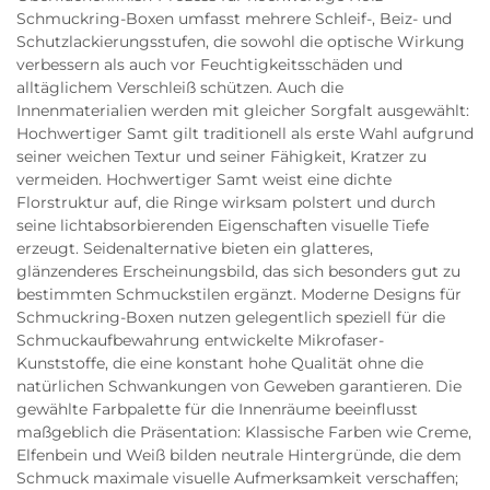
Schmuckring-Boxen umfasst mehrere Schleif-, Beiz- und
Schutzlackierungsstufen, die sowohl die optische Wirkung
verbessern als auch vor Feuchtigkeitsschäden und
alltäglichem Verschleiß schützen. Auch die
Innenmaterialien werden mit gleicher Sorgfalt ausgewählt:
Hochwertiger Samt gilt traditionell als erste Wahl aufgrund
seiner weichen Textur und seiner Fähigkeit, Kratzer zu
vermeiden. Hochwertiger Samt weist eine dichte
Florstruktur auf, die Ringe wirksam polstert und durch
seine lichtabsorbierenden Eigenschaften visuelle Tiefe
erzeugt. Seidenalternative bieten ein glatteres,
glänzenderes Erscheinungsbild, das sich besonders gut zu
bestimmten Schmuckstilen ergänzt. Moderne Designs für
Schmuckring-Boxen nutzen gelegentlich speziell für die
Schmuckaufbewahrung entwickelte Mikrofaser-
Kunststoffe, die eine konstant hohe Qualität ohne die
natürlichen Schwankungen von Geweben garantieren. Die
gewählte Farbpalette für die Innenräume beeinflusst
maßgeblich die Präsentation: Klassische Farben wie Creme,
Elfenbein und Weiß bilden neutrale Hintergründe, die dem
Schmuck maximale visuelle Aufmerksamkeit verschaffen;