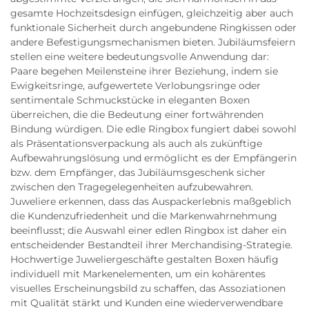
gesamte Hochzeitsdesign einfügen, gleichzeitig aber auch
funktionale Sicherheit durch angebundene Ringkissen oder
andere Befestigungsmechanismen bieten. Jubiläumsfeiern
stellen eine weitere bedeutungsvolle Anwendung dar:
Paare begehen Meilensteine ihrer Beziehung, indem sie
Ewigkeitsringe, aufgewertete Verlobungsringe oder
sentimentale Schmuckstücke in eleganten Boxen
überreichen, die die Bedeutung einer fortwährenden
Bindung würdigen. Die edle Ringbox fungiert dabei sowohl
als Präsentationsverpackung als auch als zukünftige
Aufbewahrungslösung und ermöglicht es der Empfängerin
bzw. dem Empfänger, das Jubiläumsgeschenk sicher
zwischen den Tragegelegenheiten aufzubewahren.
Juweliere erkennen, dass das Auspackerlebnis maßgeblich
die Kundenzufriedenheit und die Markenwahrnehmung
beeinflusst; die Auswahl einer edlen Ringbox ist daher ein
entscheidender Bestandteil ihrer Merchandising-Strategie.
Hochwertige Juweliergeschäfte gestalten Boxen häufig
individuell mit Markenelementen, um ein kohärentes
visuelles Erscheinungsbild zu schaffen, das Assoziationen
mit Qualität stärkt und Kunden eine wiederverwendbare