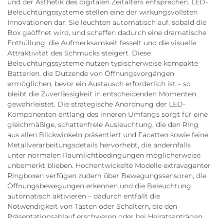
und der Ästhetik des digitalen Zeitalters entsprechen. LED-
Beleuchtungssysteme stellen eine der wirkungsvollsten
Innovationen dar: Sie leuchten automatisch auf, sobald die
Box geöffnet wird, und schaffen dadurch eine dramatische
Enthüllung, die Aufmerksamkeit fesselt und die visuelle
Attraktivität des Schmucks steigert. Diese
Beleuchtungssysteme nutzen typischerweise kompakte
Batterien, die Dutzende von Öffnungsvorgängen
ermöglichen, bevor ein Austausch erforderlich ist – so
bleibt die Zuverlässigkeit in entscheidenden Momenten
gewährleistet. Die strategische Anordnung der LED-
Komponenten entlang des inneren Umfangs sorgt für eine
gleichmäßige, schattenfreie Ausleuchtung, die den Ring
aus allen Blickwinkeln präsentiert und Facetten sowie feine
Metallverarbeitungsdetails hervorhebt, die andernfalls
unter normalen Raumlichtbedingungen möglicherweise
unbemerkt blieben. Hochentwickelte Modelle extravaganter
Ringboxen verfügen zudem über Bewegungssensoren, die
Öffnungsbewegungen erkennen und die Beleuchtung
automatisch aktivieren – dadurch entfällt die
Notwendigkeit von Tasten oder Schaltern, die den
Präsentationsablauf erschweren oder bei Heiratsanträgen