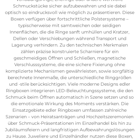
Schmuckstücke sicher aufzubewahren und sie dabei
optisch so eindrucksvoll wie möglich zu präsentieren. Diese
Boxen verfügen über fortschrittliche Polstersysteme –
typischerweise mit samtweichen oder seidigen
Innenflächen, die die Ringe sanft umhüllen und Kratzer,
Dellen oder Verschiebungen während Transport und
Lagerung verhindern. Zu den technischen Merkmalen
zählen präzise konstruierte Scharniere für ein
geschmeidiges Öffnen und Schließen, magnetische
Verschlusssysteme, die eine sichere Fixierung ohne
komplizierte Mechanismen gewährleisten, sowie sorgfältig
berechnete Innenmaße, die unterschiedliche Ringgrößen
und -stile berücksichtigen. Viele moderne Designs edler
Ringboxen integrieren LED-Beleuchtungssysteme, die den
Schmuck beim Öffnen automatisch in Szene setzen und so
die emotionale Wirkung des Moments verstärken. Die
Einsatzgebiete edler Ringboxen umfassen zahlreiche
Szenarien – von Heiratsanträgen und Hochzeitszeremonien
über Schmuck-Präsentationen im Einzelhandel bis hin zu
Jubiläumsfeiern und langfristigen Aufbewahrungslösungen
zu Hause. Juweliere und Einzelhändler nutzen diese Boxen,