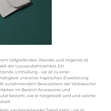
inem tiefgreifenden Wandel, und nirgends ist
Welt der Luxuszubehörartikel. Ein
tzende Umhüllung – sie ist zu einer
altigkeit und einer haptischen Erweiterung
 Mit zunehmendem Bewusstsein der Verbraucher
Marken im Bereich Accessoires und
el besteht, wie er hergestellt wird und welche
ttelt.
t kein vorübergehender Trend mehr – sie ist