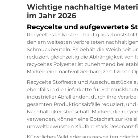
Wichtige nachhaltige Materi
im Jahr 2026
Recycelte und aufgewertete St
Recyceltes Polyester – häufig aus Kunststof
den am weitesten verbreiteten nachhaltigen 
Schmuckbeuteln. Es behält die Weichheit u
reduziert gleichzeitig die Abhängigkeit von fo
recyceltes Polyester ist zunehmend bei etabl
Marken eine nachvollziehbare, zertifizierte 
Recycelte Stoffreste und Ausschussstücke 
ebenfalls in die Lieferkette für Schmuckbeute
industrieller Abfall enden; durch ihre Verarb
gesamten Produktionsabfälle reduziert, und 
Nachhaltigkeitsbotschaft. Marken, die recyc
verwenden, können eine Botschaft zur Kreisla
umweltbewussten Käufern stark Resonanz fi
Künstliches Wildleder aus recycelten oder b