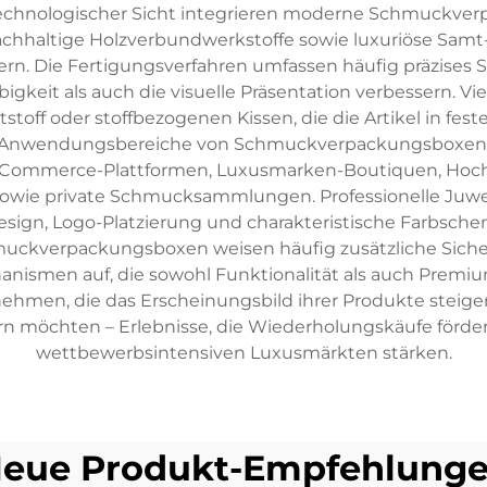
 technologischer Sicht integrieren moderne Schmuckve
achhaltige Holzverbundwerkstoffe sowie luxuriöse Samt-
ern. Die Fertigungsverfahren umfassen häufig präzises 
gkeit als auch die visuelle Präsentation verbessern. Vie
ff oder stoffbezogenen Kissen, die die Artikel in fes
ie Anwendungsbereiche von Schmuckverpackungsboxen e
E-Commerce-Plattformen, Luxusmarken-Boutiquen, Hoch
 private Schmucksammlungen. Professionelle Juwelier
esign, Logo-Platzierung und charakteristische Farbsche
muckverpackungsboxen weisen häufig zusätzliche Sich
ismen auf, die sowohl Funktionalität als auch Premium-Ä
nehmen, die das Erscheinungsbild ihrer Produkte steige
n möchten – Erlebnisse, die Wiederholungskäufe förder
wettbewerbsintensiven Luxusmärkten stärken.
eue Produkt-Empfehlung