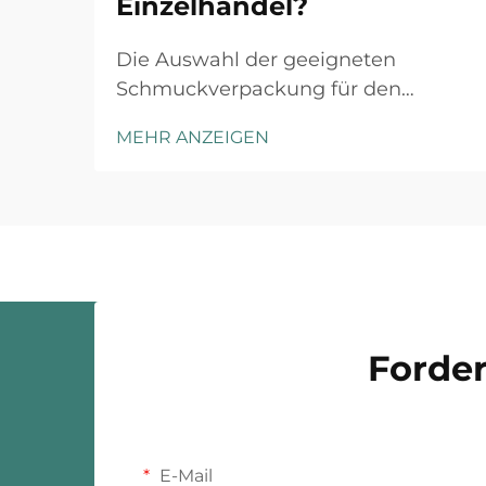
Einzelhandel?
Die Auswahl der geeigneten
Schmuckverpackung für den
Einzelhandel erfordert ein
MEHR ANZEIGEN
strategisches Verständnis der
Markenpositionierung, der
Kundenerwartungen und der
operativen Gegebenheiten.
Luxusmarken und Fast-Fashion-
Einzelhändler agieren unter
grundsätzlich unterschiedlichen ...
Forder
E-Mail