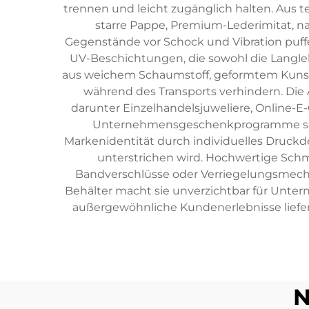
trennen und leicht zugänglich halten. Aus
starre Pappe, Premium-Lederimitat, n
Gegenstände vor Schock und Vibration puff
UV-Beschichtungen, die sowohl die Langlebi
aus weichem Schaumstoff, geformtem Kunststo
während des Transports verhindern. D
darunter Einzelhandelsjuweliere, Online-
Unternehmensgeschenkprogramme sowie
Markenidentität durch individuelles Druckd
unterstrichen wird. Hochwertige Sch
Bandverschlüsse oder Verriegelungsmechan
Behälter macht sie unverzichtbar für Unter
außergewöhnliche Kundenerlebnisse liefer
N