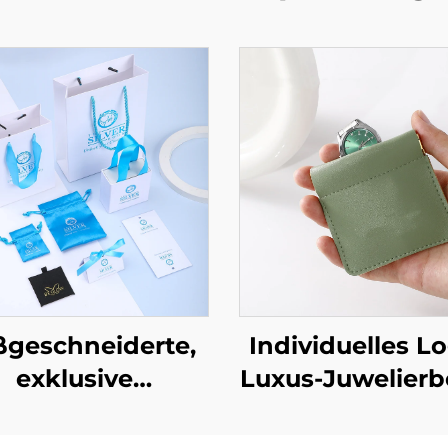
geschneiderte,
Individuelles L
exklusive
Luxus-Juwelierb
bladenschachtel
aus PU-Leder
Auszugfunktion –
Quetsch-Stil a