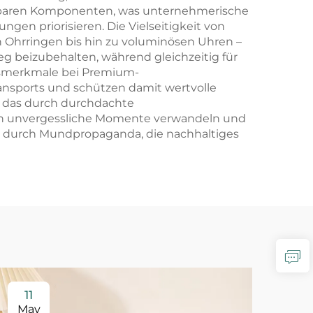
elbaren Komponenten, was unternehmerische
gen priorisieren. Die Vielseitigkeit von
 Ohrringen bis hin zu voluminösen Uhren –
g beizubehalten, während gleichzeitig für
itsmerkmale bei Premium-
nsports und schützen damit wertvolle
s, das durch durchdachte
 in unvergessliche Momente verwandeln und
n durch Mundpropaganda, die nachhaltiges
11
2
May
Ma