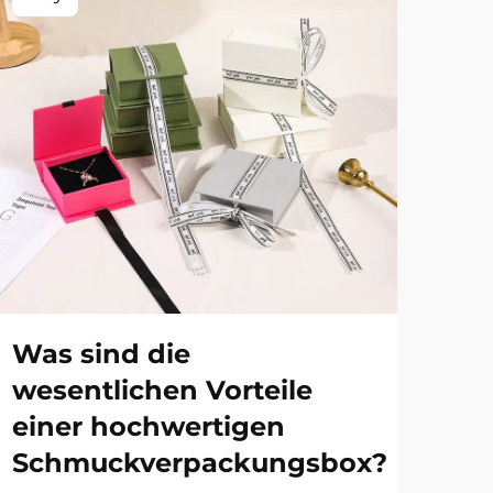
Wa
Sc
Ei
be
Was sind die
wesentlichen Vorteile
In 
einer hochwertigen
Ein
der
Schmuckverpackungsbox?
MEH
nich