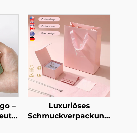
ogo –
Luxuriöses
eutel
Schmuckverpackungsset
 im
mit individuellem
ls
Logo: Schachtel für