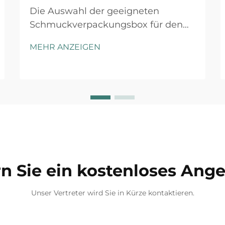
Die Auswahl der geeigneten
Schmuckverpackungsbox für den
Einzelhandel erfordert sorgfältige
MEHR ANZEIGEN
Abwägung mehrerer Faktoren, die
sowohl die Kundenwahrnehmung
als auch die betriebliche Effizienz
beeinflussen. Die richtige
Verpackungslösung dient nicht nur
als Schutz...
n Sie ein kostenloses Ang
Unser Vertreter wird Sie in Kürze kontaktieren.