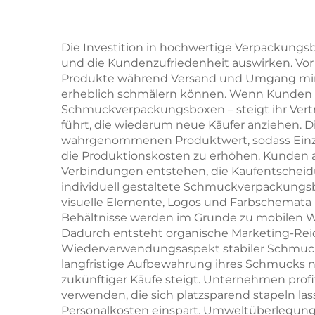
Verpackung für
Exq
Schmuck, Ringe,
Die Investition in hochwertige Verpackungsbo
und die Kundenzufriedenheit auswirken. Vor
Uhren, Halsketten
Sch
Produkte während Versand und Umgang minim
und Ohrringe mit
für 
erheblich schmälern können. Wenn Kunden ih
Schmuckverpackungsboxen – steigt ihr Vertr
Logo
-Ri
führt, die wiederum neue Käufer anziehen.
wahrgenommenen Produktwert, sodass Einzel
die Produktionskosten zu erhöhen. Kunden 
S
Verbindungen entstehen, die Kaufentscheid
individuell gestaltete Schmuckverpackungs
visuelle Elemente, Logos und Farbschemata 
Behältnisse werden im Grunde zu mobilen We
Dadurch entsteht organische Marketing-Reich
Wiederverwendungsaspekt stabiler Schmuckv
langfristige Aufbewahrung ihres Schmucks nu
zukünftiger Käufe steigt. Unternehmen prof
verwenden, die sich platzsparend stapeln la
Personalkosten einspart. Umweltüberlegun