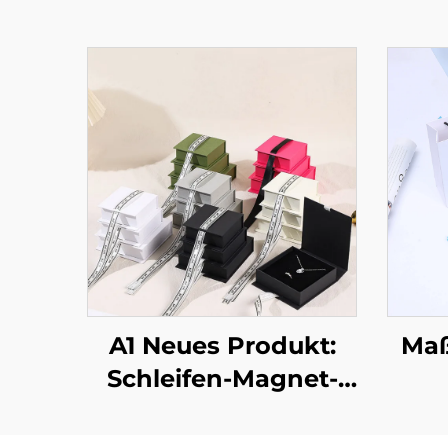
A1 Neues Produkt:
Maß
Schleifen-Magnet-
Klappschmuckbox –
Schu
luxuriöse
mit 