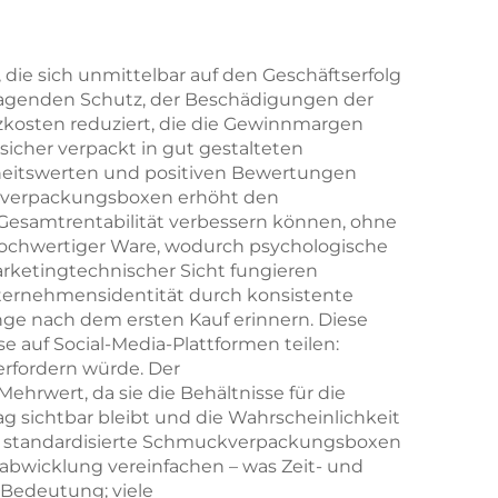
it
Halskette, Ring und
er
Ohrringe mit
 die sich unmittelbar auf den Geschäftserfolg
rragenden Schutz, der Beschädigungen der
sowie
Papiertüte –
kosten reduziert, die die Gewinnmargen
Großhandel,
icher verpackt in gut gestalteten
nheitswerten und positiven Bewertungen
e für
personalisiertes
ckverpackungsboxen erhöht den
 von
Schmuckverpackungsset,
Gesamtrentabilität verbessern können, ohne
ochwertiger Ware, wodurch psychologische
gebündelt
rketingtechnischer Sicht fungieren
ternehmensidentität durch konsistente
nge nach dem ersten Kauf erinnern. Diese
 auf Social-Media-Plattformen teilen:
erfordern würde. Der
wert, da sie die Behältnisse für die
g sichtbar bleibt und die Wahrscheinlichkeit
sie standardisierte Schmuckverpackungsboxen
sabwicklung vereinfachen – was Zeit- und
Bedeutung; viele