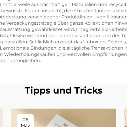
ittlerweile aus nachhaltigen Materialien und recyc
ewusste Käufer anspricht, die ethische Kaufentscheidun
deckung verschiedener Produktlinien – von filigranen
he Verpackungsstrategie über ganze Kollektionen hinwe
tzausstattung gewährleistet wird. Integrierte Sicherhe
ahlrisiko während der Ladenpräsentation und des Tra
g darstellen. Schließlich erzeugt das Unboxing-Erlebni
emotionale Bindungen, die alltägliche Transaktionen
e von Wiederholungskäufen und wertvollen Empfehlunge
ben ermöglichen.
Tipps und Tricks
06
May