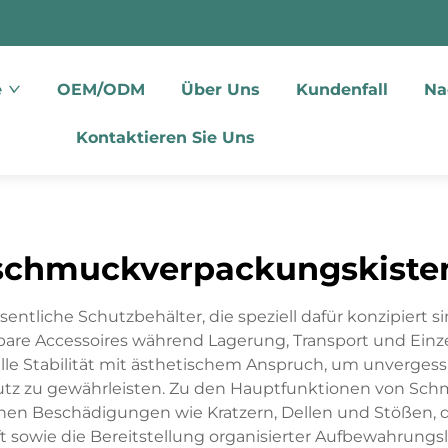
e
OEM/ODM
Über Uns
Kundenfall
Na
Kontaktieren Sie Uns
schmuckverpackungskiste
liche Schutzbehälter, die speziell dafür konzipiert sin
are Accessoires während Lagerung, Transport und Einze
relle Stabilität mit ästhetischem Anspruch, um unverges
hutz zu gewährleisten. Zu den Hauptfunktionen von Sc
chen Beschädigungen wie Kratzern, Dellen und Stößen, 
t sowie die Bereitstellung organisierter Aufbewahrungs