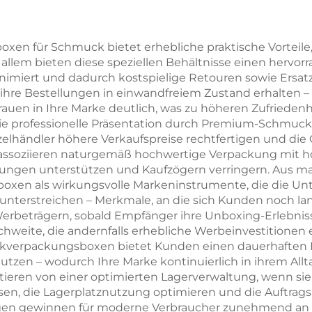
uisites, stabiles
Münzbeutel m
Karton-
federbelastet
xen für Schmuck bietet erhebliche praktische Vorteile,
 allem bieten diese speziellen Behältnisse einen hervo
muckverpackungsgehäuse
Metallöffnung 
iert und dadurch kostspielige Retouren sowie Ersatz
Luxus-Halsketten,
Lippenstift-
re Bestellungen in einwandfreiem Zustand erhalten – s
auen in Ihre Marke deutlich, was zu höheren Zufriede
nge und andere
Organizer-Tasch
 Die professionelle Präsentation durch Premium-Schmu
signifikante
die Verpackung
händler höhere Verkaufspreise rechtfertigen und die 
assoziieren naturgemäß hochwertige Verpackung mit h
chmuckstücke
Schmuck
ungen unterstützen und Kaufzögern verringern. Aus ma
boxen als wirkungsvolle Markeninstrumente, die die Un
unterstreichen – Merkmale, an die sich Kunden noch la
rbeträgern, sobald Empfänger ihre Unboxing-Erlebnisse
weite, die andernfalls erhebliche Werbeinvestitionen 
erpackungsboxen bietet Kunden einen dauerhaften Mehr
tzen – wodurch Ihre Marke kontinuierlich in ihrem Allta
itieren von einer optimierten Lagerverwaltung, wenn 
ssen, die Lagerplatznutzung optimieren und die Auftrag
gen gewinnen für moderne Verbraucher zunehmend an 