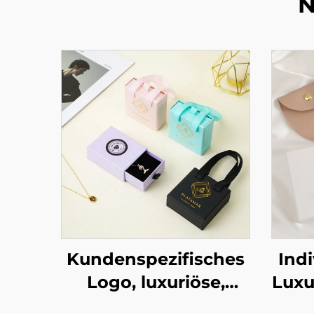
N
Kundenspezifisches
Indi
Logo, luxuriöse,
Luxu
stabile
au