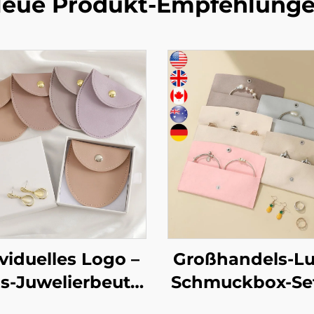
eue Produkt-Empfehlung
viduelles Logo –
Großhandels-Lu
s-Juwelierbeutel
Schmuckbox-Set
s PU-Leder im
individuellem L