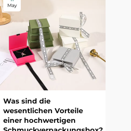
May
Ma
Was sind die
Wa
wesentlichen Vorteile
de
einer hochwertigen
Sc
Schmuckverpackungsbox?
be