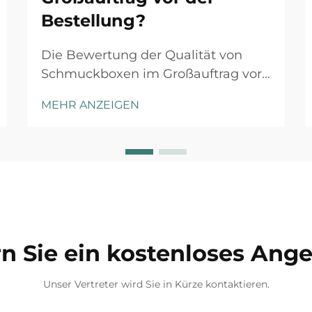
Bestellung?
Die Bewertung der Qualität von
Schmuckboxen im Großauftrag vor
Auftragserteilung ist ein
MEHR ANZEIGEN
entscheidender Schritt, der sich
erheblich auf Ihren Markennamen,
die Kundenzufriedenheit und die
Gesamtrentabilität auswirken kann.
Ganz gleich, ob Sie ein
Schmuckhändler, ein Online-
Händler oder eine Marke sind...
n Sie ein kostenloses Ang
Unser Vertreter wird Sie in Kürze kontaktieren.