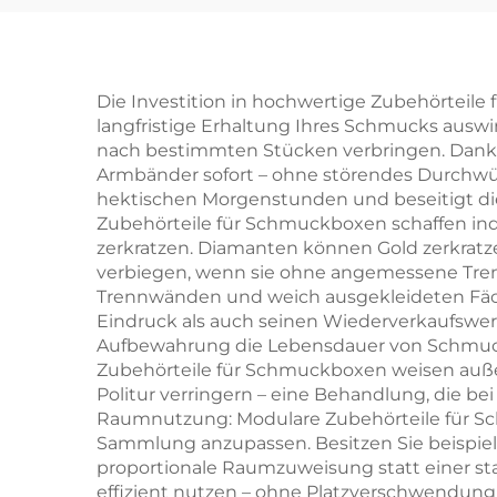
Pappschmuck-
Um
Schubladenbox mit
Druc
exquisitem Bandgriff
Die Investition in hochwertige Zubehörteile f
langfristige Erhaltung Ihres Schmucks auswir
als Verpackung für
Mikr
nach bestimmten Stücken verbringen. Dank sp
Halsketten und
Auf
Armbänder sofort – ohne störendes Durchwüh
hektischen Morgenstunden und beseitigt die F
Ringe –
Zubehörteile für Schmuckboxen schaffen ind
markengebundene
O
zerkratzen. Diamanten können Gold zerkrat
verbiegen, wenn sie ohne angemessene Tre
Geschenkbox,
Trennwänden und weich ausgekleideten Fäch
Großbestellung
Eindruck als auch seinen Wiederverkaufswert
Aufbewahrung die Lebensdauer von Schmuck er
Zubehörteile für Schmuckboxen weisen außer
Politur verringern – eine Behandlung, die bei
Raumnutzung: Modulare Zubehörteile für S
Sammlung anzupassen. Besitzen Sie beispiel
proportionale Raumzuweisung statt einer sta
effizient nutzen – ohne Platzverschwendung 