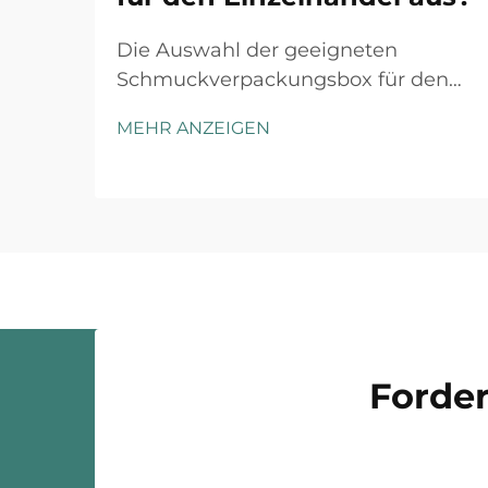
Die Auswahl der geeigneten
Schmuckverpackungsbox für den
Einzelhandel erfordert sorgfältige
MEHR ANZEIGEN
Abwägung mehrerer Faktoren, die
sowohl die Kundenwahrnehmung
als auch die betriebliche Effizienz
beeinflussen. Die richtige
Verpackungslösung dient nicht nur
als Schutz...
Forder