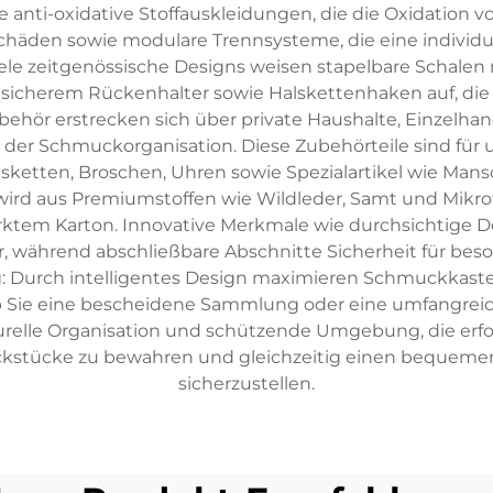
e anti-oxidative Stoffauskleidungen, die die Oxidation v
häden sowie modulare Trennsysteme, die eine individue
e zeitgenössische Designs weisen stapelbare Schalen 
 sicherem Rückenhalter sowie Halskettenhaken auf, die
ör erstrecken sich über private Haushalte, Einzelhande
h der Schmuckorganisation. Diese Zubehörteile sind für
lsketten, Broschen, Uhren sowie Spezialartikel wie M
 aus Premiumstoffen wie Wildleder, Samt und Mikrofas
ärktem Karton. Innovative Merkmale wie durchsichtige De
während abschließbare Abschnitte Sicherheit für beson
: Durch intelligentes Design maximieren Schmuckkasten
Ob Sie eine bescheidene Sammlung oder eine umfangrei
relle Organisation und schützende Umgebung, die erfo
stücke zu bewahren und gleichzeitig einen bequemen tä
sicherzustellen.