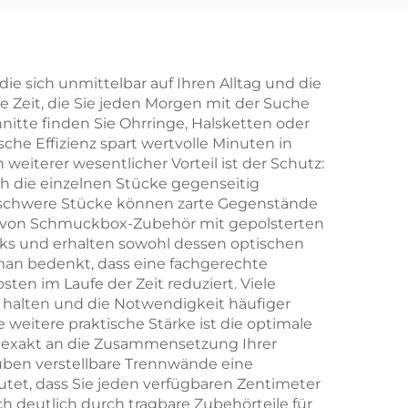
ür
nge
mit
die sich unmittelbar auf Ihren Alltag und die
ie Zeit, die Sie jeden Morgen mit der Suche
nitte finden Sie Ohrringe, Halsketten oder
te
e Effizienz spart wertvolle Minuten in
weiterer wesentlicher Vorteil ist der Schutz:
 im
h die einzelnen Stücke gegenseitig
d schwere Stücke können zarte Gegenstände
 von Schmuckbox-Zubehör mit gepolsterten
s und erhalten sowohl dessen optischen
 man bedenkt, dass eine fachgerechte
en im Laufe der Zeit reduziert. Viele
 halten und die Notwendigkeit häufiger
e weitere praktische Stärke ist die optimale
 exakt an die Zusammensetzung Ihrer
uben verstellbare Trennwände eine
utet, dass Sie jeden verfügbaren Zentimeter
h deutlich durch tragbare Zubehörteile für