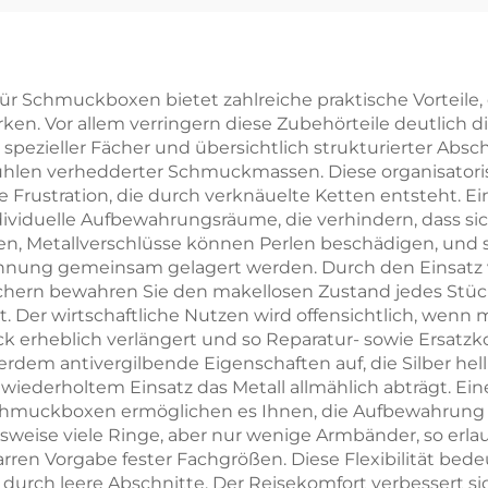
schlag-Stil mit
Verpackung f
kknopfverschluss
Halsketten, Ri
und weichem
und Ohrringe 
ür Schmuckboxen bietet zahlreiche praktische Vorteile, 
ken. Vor allem verringern diese Zubehörteile deutlich d
ofaser-Futter zur
Schublade,
ezieller Fächer und übersichtlich strukturierter Absch
bewahrung von
personalisier
len verhedderter Schmuckmassen. Diese organisatorisch
rustration, die durch verknäuelte Ketten entsteht. Ein 
Halsketten,
Geschenkbox
ividuelle Aufbewahrungsräume, die verhindern, dass sic
hrringen und
Großpack
zen, Metallverschlüsse können Perlen beschädigen, un
nnung gemeinsam gelagert werden. Durch den Einsatz
Ringen
ern bewahren Sie den makellosen Zustand jedes Stück
. Der wirtschaftliche Nutzen wird offensichtlich, wenn
heblich verlängert und so Reparatur- sowie Ersatzkost
dem antivergilbende Eigenschaften auf, die Silber hell
 wiederholtem Einsatz das Metall allmählich abträgt. Ein
chmuckboxen ermöglichen es Ihnen, die Aufbewahrung
sweise viele Ringe, aber nur wenige Armbänder, so erla
rren Vorgabe fester Fachgrößen. Diese Flexibilität bede
durch leere Abschnitte. Der Reisekomfort verbessert sic