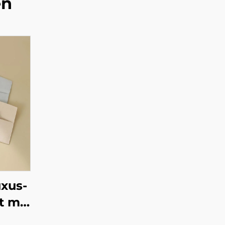
en
xus-
 mit
ogo –