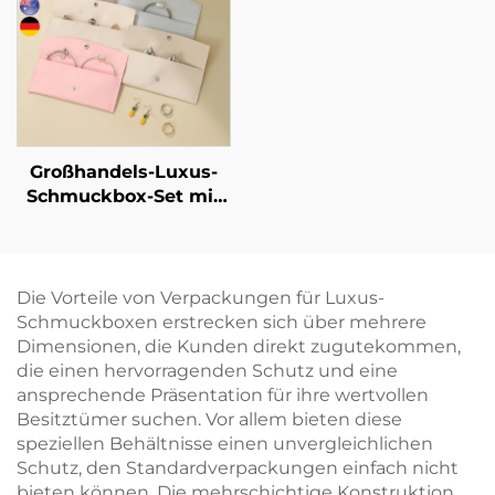
exklusive
Schmuckornamente,
Schmuckmarke –
exklusive Artefakt-Box
avantgardistische
für Schmuck,
Identitätsverpackung
Halsketten und Ringe
Großhandels-Luxus-
Schmuckbox-Set mit
individuellem Logo –
Verpackung für
Halsketten, Ringe und
Ohrringe mit
Die Vorteile von Verpackungen für Luxus-
Schublade,
Schmuckboxen erstrecken sich über mehrere
personalisierte
Dimensionen, die Kunden direkt zugutekommen,
Geschenkbox im
die einen hervorragenden Schutz und eine
Großpack
ansprechende Präsentation für ihre wertvollen
Besitztümer suchen. Vor allem bieten diese
speziellen Behältnisse einen unvergleichlichen
Schutz, den Standardverpackungen einfach nicht
bieten können. Die mehrschichtige Konstruktion