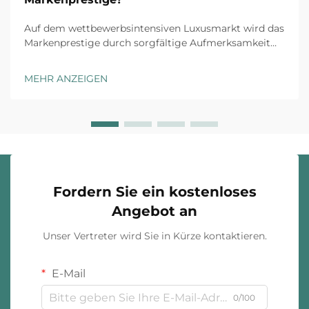
Auf dem wettbewerbsintensiven Luxusmarkt wird das
Markenprestige durch sorgfältige Aufmerksamkeit
für jeden Kundenkontaktpunkt aufgebaut, und
maßgeschneiderte Schmuckverpackung stellt die
MEHR ANZEIGEN
erste physische Interaktion zwischen Ihrer Marke und
dem Kunden dar. Das Unboxing-Erlebnis ha...
Fordern Sie ein kostenloses
Angebot an
Unser Vertreter wird Sie in Kürze kontaktieren.
E-Mail
0/100