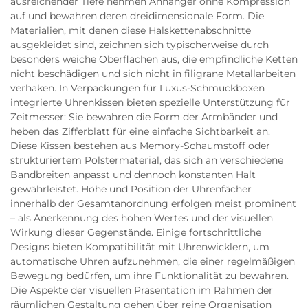
ausreichender Tiefe nehmen Anhänger ohne Kompression
auf und bewahren deren dreidimensionale Form. Die
Materialien, mit denen diese Halskettenabschnitte
ausgekleidet sind, zeichnen sich typischerweise durch
besonders weiche Oberflächen aus, die empfindliche Ketten
nicht beschädigen und sich nicht in filigrane Metallarbeiten
verhaken. In Verpackungen für Luxus-Schmuckboxen
integrierte Uhrenkissen bieten spezielle Unterstützung für
Zeitmesser: Sie bewahren die Form der Armbänder und
heben das Zifferblatt für eine einfache Sichtbarkeit an.
Diese Kissen bestehen aus Memory-Schaumstoff oder
strukturiertem Polstermaterial, das sich an verschiedene
Bandbreiten anpasst und dennoch konstanten Halt
gewährleistet. Höhe und Position der Uhrenfächer
innerhalb der Gesamtanordnung erfolgen meist prominent
– als Anerkennung des hohen Wertes und der visuellen
Wirkung dieser Gegenstände. Einige fortschrittliche
Designs bieten Kompatibilität mit Uhrenwicklern, um
automatische Uhren aufzunehmen, die einer regelmäßigen
Bewegung bedürfen, um ihre Funktionalität zu bewahren.
Die Aspekte der visuellen Präsentation im Rahmen der
räumlichen Gestaltung gehen über reine Organisation