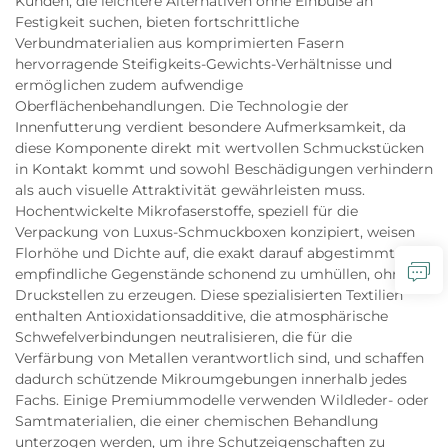
Kunden, die leichtere Alternativen ohne Einbuße an
Festigkeit suchen, bieten fortschrittliche
Verbundmaterialien aus komprimierten Fasern
hervorragende Steifigkeits-Gewichts-Verhältnisse und
ermöglichen zudem aufwendige
Oberflächenbehandlungen. Die Technologie der
Innenfutterung verdient besondere Aufmerksamkeit, da
diese Komponente direkt mit wertvollen Schmuckstücken
in Kontakt kommt und sowohl Beschädigungen verhindern
als auch visuelle Attraktivität gewährleisten muss.
Hochentwickelte Mikrofaserstoffe, speziell für die
Verpackung von Luxus-Schmuckboxen konzipiert, weisen
Florhöhe und Dichte auf, die exakt darauf abgestimmt sind,
empfindliche Gegenstände schonend zu umhüllen, ohne
Druckstellen zu erzeugen. Diese spezialisierten Textilien
enthalten Antioxidationsadditive, die atmosphärische
Schwefelverbindungen neutralisieren, die für die
Verfärbung von Metallen verantwortlich sind, und schaffen
dadurch schützende Mikroumgebungen innerhalb jedes
Fachs. Einige Premiummodelle verwenden Wildleder- oder
Samtmaterialien, die einer chemischen Behandlung
unterzogen werden, um ihre Schutzeigenschaften zu