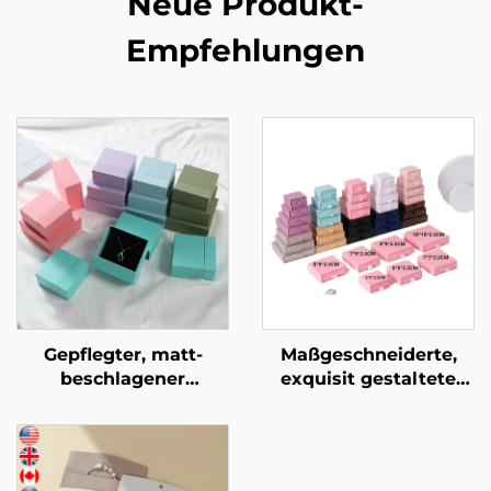
Neue Produkt-
Empfehlungen
Gepflegter, matt-
Maßgeschneiderte,
beschlagener
exquisit gestaltete
zweistufiger
Schubladen-Kommode
Schubladentresor aus
mit Signatur-Design –
geometrischem
starre
Karton für eine
Kartonverpackung für