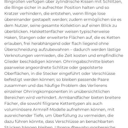
Ringrollen verfügen über zylindrische Kissen mit Schlitzen,
die Ringe sicher in aufrechter Position halten und so
Kratzer verhindern, die entstehen, wenn Ringe lose
übereinander gestapelt werden; zudem ermöglichen sie es
dem Nutzer, seine gesamte Kollektion auf einen Blick zu
überblicken. Halskettenfächer weisen typischerweise
Haken, Stangen oder erweiterte Flächen auf, die es Ketten
erlauben, frei herabhängend oder flach liegend ohne
Überschneidung aufzubewahren – dadurch werden lästige
Verknotungen vermieden, die Zeit kosten und empfindliche
Glieder beschädigen können. Ohrringabschnitte bieten
paarweise angeordnete Schlitze oder gepolsterte
Oberflächen, in die Stecker eingeführt oder Verschlüsse
befestigt werden können; so bleiben passende Paare
zusammen und das häufige Problem des Verlierens
einzelner Ohrringkomponenten in unübersichtlichen
Bereichen wird verhindert. Armbandfächer bieten breitere
Fächer, die sowohl filigrane Kettentypen als auch
voluminösere Armreif-Modelle aufnehmen können, mit
ausreichender Tiefe, um Überfüllung zu vermeiden, die
dazu führen könnte, dass Verschlüsse an benachbarten
Stücken hängen bleiben. Uhrenaufbewahrungsbereiche