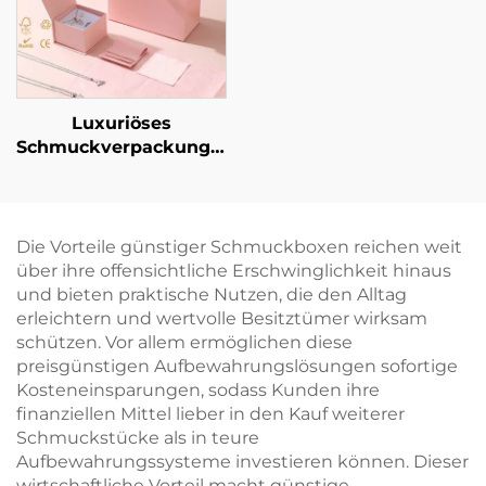
Halskette und Ring
Ohrringen und
Armbändern
Luxuriöses
Schmuckverpackungsset
mit individuellem
Logo: Schachtel für
Halskette, Ring und
Ohrringe mit
Die Vorteile günstiger Schmuckboxen reichen weit
Papiertüte –
über ihre offensichtliche Erschwinglichkeit hinaus
Großhandel,
und bieten praktische Nutzen, die den Alltag
personalisiertes
erleichtern und wertvolle Besitztümer wirksam
Schmuckverpackungsset,
schützen. Vor allem ermöglichen diese
gebündelt
preisgünstigen Aufbewahrungslösungen sofortige
Kosteneinsparungen, sodass Kunden ihre
finanziellen Mittel lieber in den Kauf weiterer
Schmuckstücke als in teure
Aufbewahrungssysteme investieren können. Dieser
wirtschaftliche Vorteil macht günstige