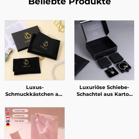
Beliebte Produkte
Luxus-
Luxuriöse Schiebe-
Schmuckkästchen aus
Schachtel aus Karton
steifem Karton mit
für Schmuck mit
individuellem Logo im
individuellem Logo –
Schubladen-Stil –
Schublade mit
Schmuckaufbewahrungsbox
Bandgriff zur
mit Bandgriff zur
Verpackung von
Verpackung von
Halsketten, Ringen,