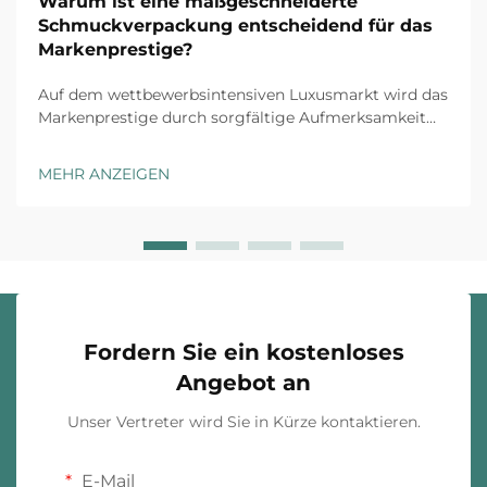
Warum ist eine maßgeschneiderte
Schmuckverpackung entscheidend für das
Markenprestige?
Auf dem wettbewerbsintensiven Luxusmarkt wird das
Markenprestige durch sorgfältige Aufmerksamkeit
für jeden Kundenkontaktpunkt aufgebaut, und
maßgeschneiderte Schmuckverpackung stellt die
MEHR ANZEIGEN
erste physische Interaktion zwischen Ihrer Marke und
dem Kunden dar. Das Unboxing-Erlebnis ha...
Fordern Sie ein kostenloses
Angebot an
Unser Vertreter wird Sie in Kürze kontaktieren.
E-Mail