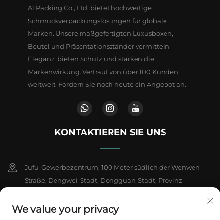
A1 Packing Co., Ltd. bietet hochwertige
Schmuckverpackungslösungen für globale
Marken. Unsere maßgefertigten Luxusboxen,
Beutel und Präsentationsständer vermitteln
Eleganz, bieten Schutz und stärken die
Markenwirkung. Vertraut von über 100 Kunden
weltweit. Fordern Sie noch heute ein Angebot an.
KONTAKTIEREN SIE UNS
Jufu-Gewerbezentrum, 100 Meter südlich der Wenwen-
Straße, Dengwei-Stadt, Dongguan-Stadt, Provinz
Guangdong, China
We value your privacy
+86-18802602550