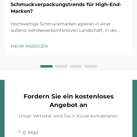
Schmuckverpackungstrends für High-End-
Marken?
Hochwertige Schmuckmarken agieren in einer
äußerst wettbewerbsintensiven Landschaft, in der
jeder Kundenkontaktpunkt zählt. Das Auspack-
Erlebnis hat sich von einer reinen Schutzmaßnahme
MEHR ANZEIGEN
zu einem strategischen
Markendifferenzierungsmerkmal entwickelt, das
Kaufentscheidungen beeinflusst ...
Fordern Sie ein kostenloses
Angebot an
Unser Vertreter wird Sie in Kürze kontaktieren.
E-Mail