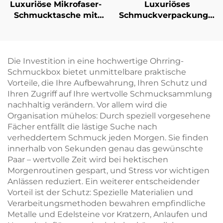
Luxuriöse Mikrofaser-
Luxuriöses
Schmucktasche mit
Schmuckverpackungsse
individuellem Logo
mit individuellem
und Halskettenclip-
Logo: Schachtel für
Einsatz – weiche
Halskette, Ring und
Verpackungstasche
Ohrringe mit
Die Investition in eine hochwertige Ohrring-
für Anhänger,
Papiertüte –
Schmuckbox bietet unmittelbare praktische
antioxidative
Großhandel,
Vorteile, die Ihre Aufbewahrung, Ihren Schutz und
Aufbewahrungshülle
personalisiertes
Ihren Zugriff auf Ihre wertvolle Schmucksammlung
Schmuckverpackungsset
nachhaltig verändern. Vor allem wird die
gebündelt
Organisation mühelos: Durch speziell vorgesehene
Fächer entfällt die lästige Suche nach
verheddertem Schmuck jeden Morgen. Sie finden
innerhalb von Sekunden genau das gewünschte
Paar – wertvolle Zeit wird bei hektischen
Morgenroutinen gespart, und Stress vor wichtigen
Anlässen reduziert. Ein weiterer entscheidender
Vorteil ist der Schutz: Spezielle Materialien und
Verarbeitungsmethoden bewahren empfindliche
Metalle und Edelsteine vor Kratzern, Anlaufen und