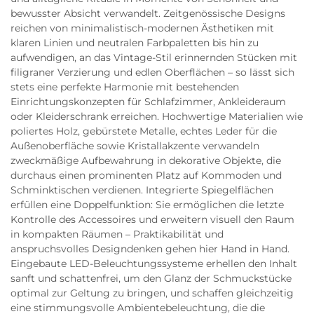
bewusster Absicht verwandelt. Zeitgenössische Designs
reichen von minimalistisch-modernen Ästhetiken mit
klaren Linien und neutralen Farbpaletten bis hin zu
aufwendigen, an das Vintage-Stil erinnernden Stücken mit
filigraner Verzierung und edlen Oberflächen – so lässt sich
stets eine perfekte Harmonie mit bestehenden
Einrichtungskonzepten für Schlafzimmer, Ankleideraum
oder Kleiderschrank erreichen. Hochwertige Materialien wie
poliertes Holz, gebürstete Metalle, echtes Leder für die
Außenoberfläche sowie Kristallakzente verwandeln
zweckmäßige Aufbewahrung in dekorative Objekte, die
durchaus einen prominenten Platz auf Kommoden und
Schminktischen verdienen. Integrierte Spiegelflächen
erfüllen eine Doppelfunktion: Sie ermöglichen die letzte
Kontrolle des Accessoires und erweitern visuell den Raum
in kompakten Räumen – Praktikabilität und
anspruchsvolles Designdenken gehen hier Hand in Hand.
Eingebaute LED-Beleuchtungssysteme erhellen den Inhalt
sanft und schattenfrei, um den Glanz der Schmuckstücke
optimal zur Geltung zu bringen, und schaffen gleichzeitig
eine stimmungsvolle Ambientebeleuchtung, die die