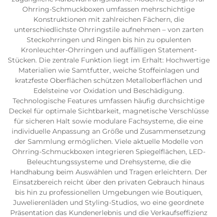
Ohrring-Schmuckboxen umfassen mehrschichtige
Konstruktionen mit zahlreichen Fächern, die
unterschiedlichste Ohrringstile aufnehmen – von zarten
Steckohrringen und Ringen bis hin zu opulenten
Kronleuchter-Ohrringen und auffälligen Statement-
Stücken. Die zentrale Funktion liegt im Erhalt: Hochwertige
Materialien wie Samtfutter, weiche Stoffeinlagen und
kratzfeste Oberflächen schützen Metalloberflächen und
Edelsteine vor Oxidation und Beschädigung.
Technologische Features umfassen häufig durchsichtige
Deckel für optimale Sichtbarkeit, magnetische Verschlüsse
für sicheren Halt sowie modulare Fachsysteme, die eine
individuelle Anpassung an Größe und Zusammensetzung
der Sammlung ermöglichen. Viele aktuelle Modelle von
Ohrring-Schmuckboxen integrieren Spiegelflächen, LED-
Beleuchtungssysteme und Drehsysteme, die die
Handhabung beim Auswählen und Tragen erleichtern. Der
Einsatzbereich reicht über den privaten Gebrauch hinaus
bis hin zu professionellen Umgebungen wie Boutiquen,
Juwelierenläden und Styling-Studios, wo eine geordnete
Präsentation das Kundenerlebnis und die Verkaufseffizienz