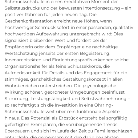
Schmuckschatulle in einen meditativen Moment der
Selbstausdrucks und der bewussten Intentionsetzung – ein
positiver Rahmen für jeden neuen Tag. Die
Geschenkpräsentation erreicht neue Höhen, wenn
hochwertiger Schmuck sofort in einer passenden, qualitativ
hochwertigen Aufbewahrung untergebracht wird: Dies
signalisiert bleibenden Wert und fördert bei der
Empfängerin oder dem Empfänger eine nachhaltige
Wertschätzung jenseits der ersten Begeisterung.
Innenarchitekten und Einrichtungsprofis erkennen solche
Organisationshelfer als feine Schlussakkorde, die
Aufmerksamkeit für Details und das Engagement für ein
stimmiges, ganzheitliches Gestaltungskonzept in allen
Wohnbereichen unterstreichen. Die psychologische
Wirkung schöner, geordneter Umgebungen beeinflusst
Stimmung, Leistungsfähigkeit und Selbstwahrnehmung –
so rechtfertigt sich die Investition in eine Ohrring-
Schmuckschatulle weit über rein funktionale Aspekte
hinaus. Das Potenzial als Erbstück entsteht bei sorgfältig
gefertigten Exemplaren, die vorübergehende Trends
überdauern und sich im Laufe der Zeit zu Familienschätzen
entwickeln, die gemeinsam mit den darin bewahrten