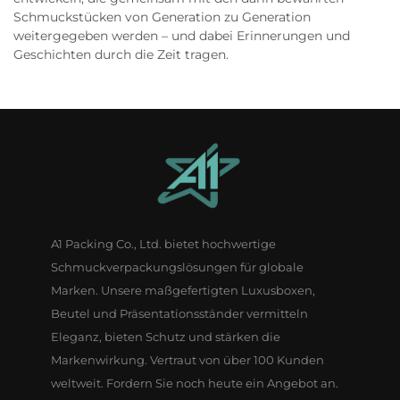
Schmuckstücken von Generation zu Generation
weitergegeben werden – und dabei Erinnerungen und
Geschichten durch die Zeit tragen.
A1 Packing Co., Ltd. bietet hochwertige
Schmuckverpackungslösungen für globale
Marken. Unsere maßgefertigten Luxusboxen,
Beutel und Präsentationsständer vermitteln
Eleganz, bieten Schutz und stärken die
Markenwirkung. Vertraut von über 100 Kunden
weltweit. Fordern Sie noch heute ein Angebot an.