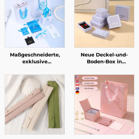
Maßgeschneiderte,
Neue Deckel-und-
exklusive
Boden-Box in
Schubladenschachtel
lavendellila,
mit Auszugfunktion –
rechteckig, schlichtes
Exquisites, stabiles
Muster –
Karton-
Schmuckverpackungsbo
Schmuckverpackungsgehäuse
für Ringe und
für Luxus-Halsketten, -
Halsketten
Ringe und andere
signifikante
Schmuckstücke