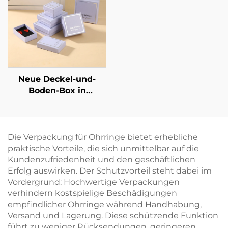
exklusive
Größe und Form,
Schmuckmarke –
Artpapier-/Karton-
avantgardistische
Material – punktuelle
Identitätsverpackung
Großhandelsverfügbarke
Neue Deckel-und-
Boden-Box in
lavendellila,
rechteckig, schlichtes
Muster –
Schmuckverpackungsbox
Die Verpackung für Ohrringe bietet erhebliche
für Ringe und
praktische Vorteile, die sich unmittelbar auf die
Halsketten
Kundenzufriedenheit und den geschäftlichen
Erfolg auswirken. Der Schutzvorteil steht dabei im
Vordergrund: Hochwertige Verpackungen
verhindern kostspielige Beschädigungen
empfindlicher Ohrringe während Handhabung,
Versand und Lagerung. Diese schützende Funktion
führt zu weniger Rücksendungen, geringeren