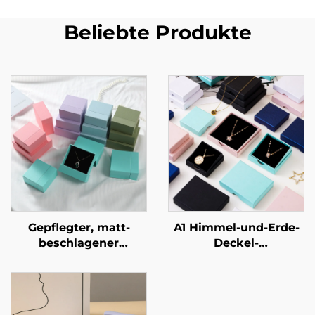
Beliebte Produkte
Gepflegter, matt-
A1 Himmel-und-Erde-
beschlagener
Deckel-
zweistufiger
Schmuckverpackungsbo
Schubladentresor aus
für Ringe und
geometrischem
Halsketten –
Karton für eine
kundenspezifische