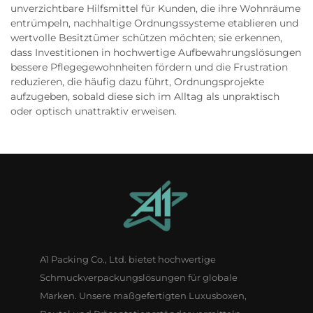
unverzichtbare Hilfsmittel für Kunden, die ihre Wohnräume
entrümpeln, nachhaltige Ordnungssysteme etablieren und
wertvolle Besitztümer schützen möchten; sie erkennen,
dass Investitionen in hochwertige Aufbewahrungslösungen
bessere Pflegegewohnheiten fördern und die Frustration
reduzieren, die häufig dazu führt, Ordnungsprojekte
aufzugeben, sobald diese sich im Alltag als unpraktisch
oder optisch unattraktiv erweisen.
A1 Packing Co., Ltd. bietet hochwertige
Schmuckverpackungslösungen für globale
Marken. Unsere maßgefertigten Luxusboxen,