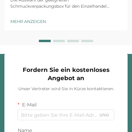
Die Auswahl der geeigneten
Schmuckverpackungsbox für den Einzelhandel
erfordert sorgfältige Abwägung mehrerer Faktoren,
die sowohl die Kundenwahrnehmung als auch die
MEHR ANZEIGEN
betriebliche Effizienz beeinflussen. Die richtige
Verpackungslösung dient nicht nur als Schutz...
Fordern Sie ein kostenloses
Angebot an
Unser Vertreter wird Sie in Kürze kontaktieren.
E-Mail
0/100
Name