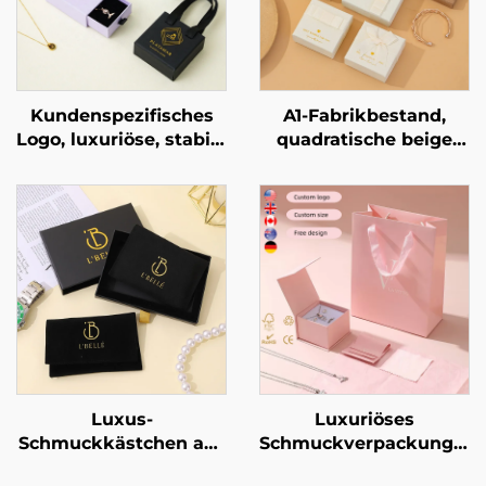
Kundenspezifisches
A1-Fabrikbestand,
Logo, luxuriöse, stabile
quadratische beige
Pappschmuck-
Schleifen-
Schubladenbox mit
Schmuckverpackungsbo
exquisitem Bandgriff
für Ringe, Ohrringe,
als Verpackung für
Halsketten und
Halsketten und Ringe
Armbänder,
– markengebundene
Geschenkbox,
Geschenkbox,
Großhandel
Großbestellung
Luxus-
Luxuriöses
Schmuckkästchen aus
Schmuckverpackungsse
steifem Karton mit
mit individuellem