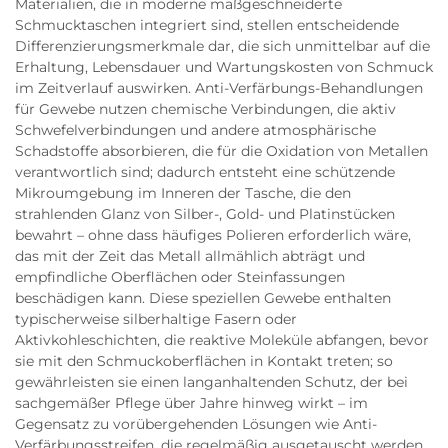
Materialien, die in moderne maßgeschneiderte
Schmucktaschen integriert sind, stellen entscheidende
Differenzierungsmerkmale dar, die sich unmittelbar auf die
Erhaltung, Lebensdauer und Wartungskosten von Schmuck
im Zeitverlauf auswirken. Anti-Verfärbungs-Behandlungen
für Gewebe nutzen chemische Verbindungen, die aktiv
Schwefelverbindungen und andere atmosphärische
Schadstoffe absorbieren, die für die Oxidation von Metallen
verantwortlich sind; dadurch entsteht eine schützende
Mikroumgebung im Inneren der Tasche, die den
strahlenden Glanz von Silber-, Gold- und Platinstücken
bewahrt – ohne dass häufiges Polieren erforderlich wäre,
das mit der Zeit das Metall allmählich abträgt und
empfindliche Oberflächen oder Steinfassungen
beschädigen kann. Diese speziellen Gewebe enthalten
typischerweise silberhaltige Fasern oder
Aktivkohleschichten, die reaktive Moleküle abfangen, bevor
sie mit den Schmuckoberflächen in Kontakt treten; so
gewährleisten sie einen langanhaltenden Schutz, der bei
sachgemäßer Pflege über Jahre hinweg wirkt – im
Gegensatz zu vorübergehenden Lösungen wie Anti-
Verfärbungsstreifen, die regelmäßig ausgetauscht werden