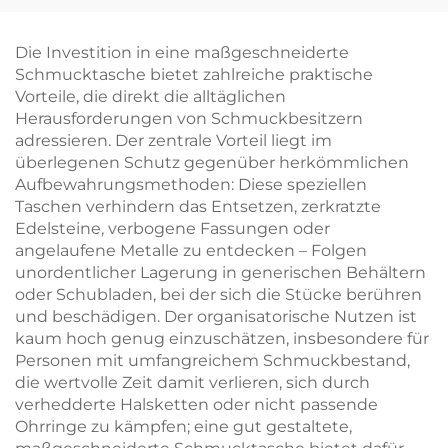
individuellem Logo im
Logo: Schachtel für
Schubladen-Stil –
Halskette, Ring und
Schmuckaufbewahrungsbox
Ohrringe mit
Die Investition in eine maßgeschneiderte
mit Bandgriff zur
Papiertüte –
Schmucktasche bietet zahlreiche praktische
Verpackung von
Großhandel,
Vorteile, die direkt die alltäglichen
Halskette und Ring
personalisiertes
Herausforderungen von Schmuckbesitzern
Schmuckverpackungsset
adressieren. Der zentrale Vorteil liegt im
gebündelt
überlegenen Schutz gegenüber herkömmlichen
Aufbewahrungsmethoden: Diese speziellen
Taschen verhindern das Entsetzen, zerkratzte
Edelsteine, verbogene Fassungen oder
angelaufene Metalle zu entdecken – Folgen
unordentlicher Lagerung in generischen Behältern
oder Schubladen, bei der sich die Stücke berühren
und beschädigen. Der organisatorische Nutzen ist
kaum hoch genug einzuschätzen, insbesondere für
Personen mit umfangreichem Schmuckbestand,
die wertvolle Zeit damit verlieren, sich durch
verhedderte Halsketten oder nicht passende
Ohrringe zu kämpfen; eine gut gestaltete,