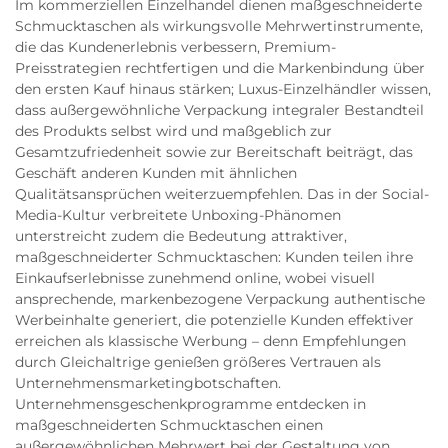
Im kommerziellen Einzelhandel dienen maßgeschneiderte
Schmucktaschen als wirkungsvolle Mehrwertinstrumente,
die das Kundenerlebnis verbessern, Premium-
Preisstrategien rechtfertigen und die Markenbindung über
den ersten Kauf hinaus stärken; Luxus-Einzelhändler wissen,
dass außergewöhnliche Verpackung integraler Bestandteil
des Produkts selbst wird und maßgeblich zur
Gesamtzufriedenheit sowie zur Bereitschaft beiträgt, das
Geschäft anderen Kunden mit ähnlichen
Qualitätsansprüchen weiterzuempfehlen. Das in der Social-
Media-Kultur verbreitete Unboxing-Phänomen
unterstreicht zudem die Bedeutung attraktiver,
maßgeschneiderter Schmucktaschen: Kunden teilen ihre
Einkaufserlebnisse zunehmend online, wobei visuell
ansprechende, markenbezogene Verpackung authentische
Werbeinhalte generiert, die potenzielle Kunden effektiver
erreichen als klassische Werbung – denn Empfehlungen
durch Gleichaltrige genießen größeres Vertrauen als
Unternehmensmarketingbotschaften.
Unternehmensgeschenkprogramme entdecken in
maßgeschneiderten Schmucktaschen einen
außergewöhnlichen Mehrwert bei der Gestaltung von