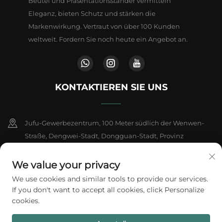
Beutel und Präsentationsständer vermitteln
Eleganz, bieten Schutz und stärken die
Markenwirkung. Vertraut von über 100 Kunden
weltweit. Fordern Sie noch heute ein Angebot an.
KONTAKTIEREN SIE UNS
Jufu-Gewerbezentrum, 100 Meter südlich der Wenwen-
Straße, Dengwei-Stadt, Dongguan-Stadt, Provinz
Guangdong, China
We value your privacy
+86-18802602550
We use cookies and similar tools to provide our services.
If you don't want to accept all cookies, click Personalize
[email protected]
cookies.