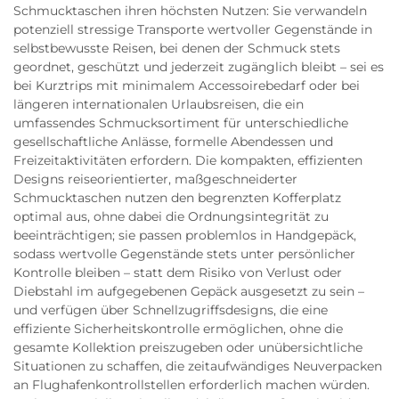
Schmucktaschen ihren höchsten Nutzen: Sie verwandeln
potenziell stressige Transporte wertvoller Gegenstände in
selbstbewusste Reisen, bei denen der Schmuck stets
geordnet, geschützt und jederzeit zugänglich bleibt – sei es
bei Kurztrips mit minimalem Accessoirebedarf oder bei
längeren internationalen Urlaubsreisen, die ein
umfassendes Schmucksortiment für unterschiedliche
gesellschaftliche Anlässe, formelle Abendessen und
Freizeitaktivitäten erfordern. Die kompakten, effizienten
Designs reiseorientierter, maßgeschneiderter
Schmucktaschen nutzen den begrenzten Kofferplatz
optimal aus, ohne dabei die Ordnungsintegrität zu
beeinträchtigen; sie passen problemlos in Handgepäck,
sodass wertvolle Gegenstände stets unter persönlicher
Kontrolle bleiben – statt dem Risiko von Verlust oder
Diebstahl im aufgegebenen Gepäck ausgesetzt zu sein –
und verfügen über Schnellzugriffsdesigns, die eine
effiziente Sicherheitskontrolle ermöglichen, ohne die
gesamte Kollektion preiszugeben oder unübersichtliche
Situationen zu schaffen, die zeitaufwändiges Neuverpacken
an Flughafenkontrollstellen erforderlich machen würden.