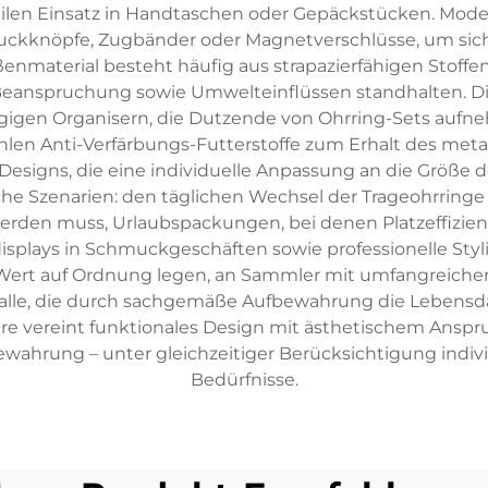
ilen Einsatz in Handtaschen oder Gepäckstücken. Mod
ruckknöpfe, Zugbänder oder Magnetverschlüsse, um siche
nmaterial besteht häufig aus strapazierfähigen Stoffen
r Beanspruchung sowie Umwelteinflüssen standhalten. Di
zügigen Organisern, die Dutzende von Ohrring-Sets au
n Anti-Verfärbungs-Futterstoffe zum Erhalt des metall
 Designs, die eine individuelle Anpassung an die Größe
 Szenarien: den täglichen Wechsel der Trageohrringe z
werden muss, Urlaubspackungen, bei denen Platzeffizi
isplays in Schmuckgeschäften sowie professionelle Styl
e Wert auf Ordnung legen, an Sammler mit umfangreich
 alle, die durch sachgemäße Aufbewahrung die Lebensda
ire vereint funktionales Design mit ästhetischem Anspr
hrung – unter gleichzeitiger Berücksichtigung individu
Bedürfnisse.