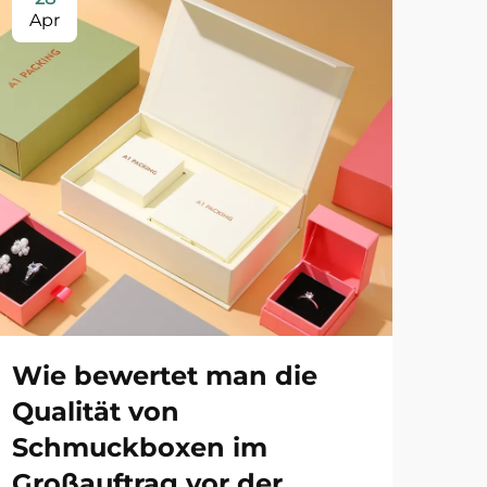
Apr
Ma
Wie bewertet man die
Wa
Qualität von
ma
Schmuckboxen im
Sc
Großauftrag vor der
Pr