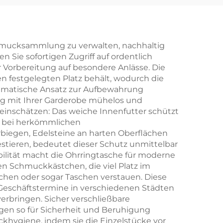
ogo –
it
r
Schmucksammlung zu verwalten, nachhaltig
 Sie sofortigen Zugriff auf ordentlich
von
r Vorbereitung auf besondere Anlässe. Die
gen,
en festgelegten Platz behält, wodurch die
stematische Ansatz zur Aufbewahrung
nd
ng mit Ihrer Garderobe mühelos und
n
inschätzen: Das weiche Innenfutter schützt
e bei herkömmlichen
biegen, Edelsteine an harten Oberflächen
vestieren, bedeutet dieser Schutz unmittelbar
ilität macht die Ohrringtasche für moderne
n Schmuckkästchen, die viel Platz im
hen oder sogar Taschen verstauen. Diese
 Geschäftstermine in verschiedenen Städten
rbringen. Sicher verschließbare
gen so für Sicherheit und Beruhigung
khygiene, indem sie die Einzelstücke vor