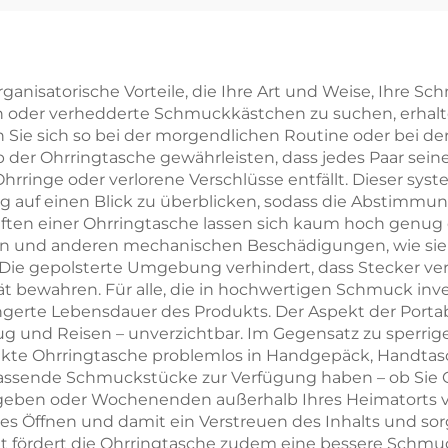
rechteckig,
individuellem L
lichtes Muster –
Schublade m
muckverpackungsbox
Bandgriff zu
anisatorische Vorteile, die Ihre Art und Weise, Ihre 
n oder verhedderte Schmuckkästchen zu suchen, erhalten
für Ringe und
Verpackung 
n Sie sich so bei der morgendlichen Routine oder bei de
Halsketten
Halsketten, Rin
 der Ohrringtasche gewährleisten, dass jedes Paar sein
rringe oder verlorene Verschlüsse entfällt. Dieser sy
Ohrringen u
 auf einen Blick zu überblicken, sodass die Abstimmu
Armbänder
en einer Ohrringtasche lassen sich kaum hoch genug e
llen und anderen mechanischen Beschädigungen, wie si
ie gepolsterte Umgebung verhindert, dass Stecker ver
ität bewahren. Für alle, die in hochwertigen Schmuck in
ngerte Lebensdauer des Produkts. Der Aspekt der Portab
und Reisen – unverzichtbar. Im Gegensatz zu sperrige
akte Ohrringtasche problemlos in Handgepäck, Handtasc
ts passende Schmuckstücke zur Verfügung haben – ob Sie
eben oder Wochenenden außerhalb Ihres Heimatorts ve
es Öffnen und damit ein Verstreuen des Inhalts und sor
ht fördert die Ohrringtasche zudem eine bessere Schmuc