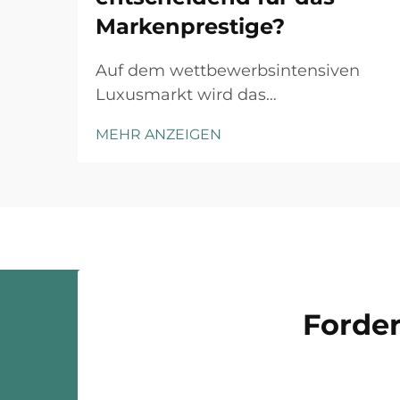
Markenprestige?
Auf dem wettbewerbsintensiven
Luxusmarkt wird das
Markenprestige durch sorgfältige
MEHR ANZEIGEN
Aufmerksamkeit für jeden
Kundenkontaktpunkt aufgebaut,
und maßgeschneiderte
Schmuckverpackung stellt die erste
physische Interaktion zwischen Ihrer
Marke und dem Kunden dar. Das
Unboxing-Erlebnis ha...
Forder