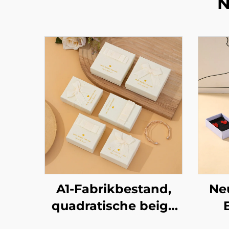
N
A1-Fabrikbestand,
Ne
quadratische beige
Schleifen-