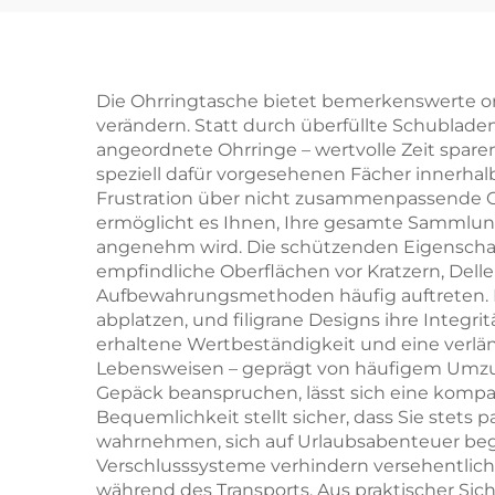
Schmuckverpackungsbox
für Ringe, Ohrringe,
sch
Halsketten und
Sch
Die Ohrringtasche bietet bemerkenswerte org
verändern. Statt durch überfüllte Schublade
Armbänder,
angeordnete Ohrringe – wertvolle Zeit spare
Geschenkbox,
speziell dafür vorgesehenen Fächer innerhalb
Frustration über nicht zusammenpassende Oh
Großhandel
ermöglicht es Ihnen, Ihre gesamte Sammlung
angenehm wird. Die schützenden Eigenschaft
empfindliche Oberflächen vor Kratzern, De
Aufbewahrungsmethoden häufig auftreten. D
abplatzen, und filigrane Designs ihre Integr
erhaltene Wertbeständigkeit und eine verlä
Lebensweisen – geprägt von häufigem Umzug 
Gepäck beanspruchen, lässt sich eine komp
Bequemlichkeit stellt sicher, dass Sie ste
wahrnehmen, sich auf Urlaubsabenteuer beg
Verschlusssysteme verhindern versehentlich
während des Transports. Aus praktischer Sic