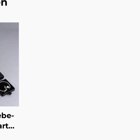
en
ebe-
arton
mit