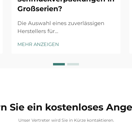
Großserien?
Die Auswahl eines zuverlässigen
Herstellers für
Schmuckverpackungen in
MEHR ANZEIGEN
Großserien ist eine entscheidende
Entscheidung, die erheblichen
Einfluss auf Ihren Markenruf, Ihre
operative Effizienz und Ihre
Gewinnmargen haben kann. Egal,
ob Sie eine neue Schmucklinie
launchen oder ein bestehendes
Geschäft ausbauen ...
n Sie ein kostenloses Ang
Unser Vertreter wird Sie in Kürze kontaktieren.