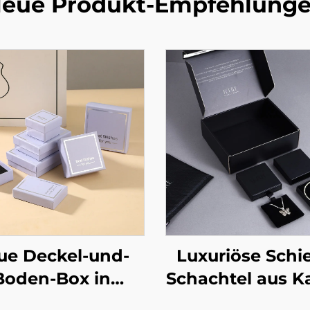
eue Produkt-Empfehlung
ue Deckel-und-
Luxuriöse Schi
Boden-Box in
Schachtel aus K
lavendellila,
für Schmuck 