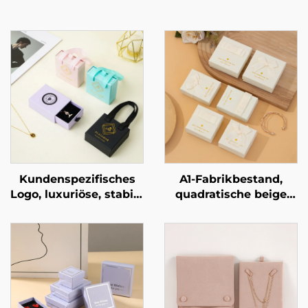
Kundenspezifisches
A1-Fabrikbestand,
Logo, luxuriöse, stabile
quadratische beige
Pappschmuck-
Schleifen-
Schubladenbox mit
Schmuckverpackungsbo
exquisitem Bandgriff
für Ringe, Ohrringe,
als Verpackung für
Halsketten und
Halsketten und Ringe
Armbänder,
– markengebundene
Geschenkbox,
Geschenkbox,
Großhandel