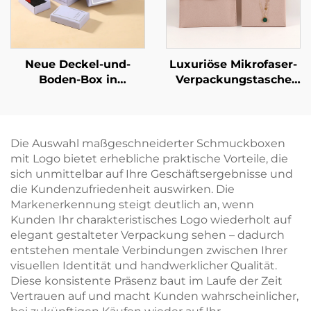
Großbestellung
Neue Deckel-und-
Luxuriöse Mikrofaser-
Boden-Box in
Verpackungstasche
lavendellila,
für Halsketten mit
rechteckig, schlichtes
stabilisierender
Muster –
Karton-Einlage –
Schmuckverpackungsbox
Schmuckbeutel für
Die Auswahl maßgeschneiderter Schmuckboxen
für Ringe und
Halsketten und
mit Logo bietet erhebliche praktische Vorteile, die
Halsketten
Armbänder mit
sich unmittelbar auf Ihre Geschäftsergebnisse und
individuellem Logo
die Kundenzufriedenheit auswirken. Die
und Heißprägung
Markenerkennung steigt deutlich an, wenn
Kunden Ihr charakteristisches Logo wiederholt auf
elegant gestalteter Verpackung sehen – dadurch
entstehen mentale Verbindungen zwischen Ihrer
visuellen Identität und handwerklicher Qualität.
Diese konsistente Präsenz baut im Laufe der Zeit
Vertrauen auf und macht Kunden wahrscheinlicher,