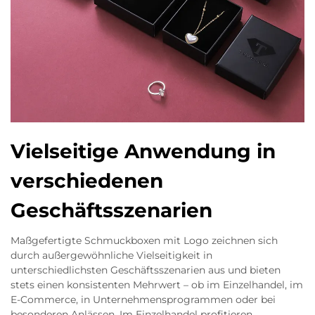
Vielseitige Anwendung in
verschiedenen
Geschäftsszenarien
Maßgefertigte Schmuckboxen mit Logo zeichnen sich
durch außergewöhnliche Vielseitigkeit in
unterschiedlichsten Geschäftsszenarien aus und bieten
stets einen konsistenten Mehrwert – ob im Einzelhandel, im
E-Commerce, in Unternehmensprogrammen oder bei
besonderen Anlässen. Im Einzelhandel profitieren