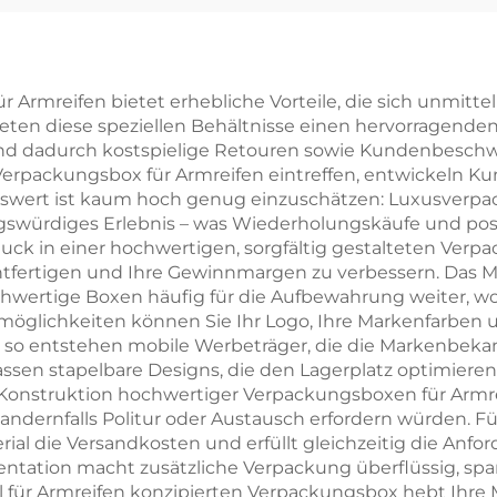
rechteckig,
für Halsketten
lichtes Muster –
stabilisierend
muckverpackungsbox
Karton-Einlag
 Armreifen bietet erhebliche Vorteile, die sich unmittel
ieten diese speziellen Behältnisse einen hervorragend
für Ringe und
Schmuckbeutel
d dadurch kostspielige Retouren sowie Kundenbeschwe
Halsketten
Halsketten u
Verpackungsbox für Armreifen eintreffen, entwickeln Ku
tionswert ist kaum hoch genug einzuschätzen: Luxusver
Armbänder m
ngswürdiges Erlebnis – was Wiederholungskäufe und po
individuellem 
in einer hochwertigen, sorgfältig gestalteten Verpack
htfertigen und Ihre Gewinnmargen zu verbessern. Das Ma
und Heißpräg
wertige Boxen häufig für die Aufbewahrung weiter, wod
möglichkeiten können Sie Ihr Logo, Ihre Markenfarben u
– so entstehen mobile Werbeträger, die die Markenbek
assen stapelbare Designs, die den Lagerplatz optimiere
nstruktion hochwertiger Verpackungsboxen für Armreife
andernfalls Politur oder Austausch erfordern würden. Für
al die Versandkosten und erfüllt gleichzeitig die Anfor
sentation macht zusätzliche Verpackung überflüssig, spa
ell für Armreifen konzipierten Verpackungsbox hebt Ih