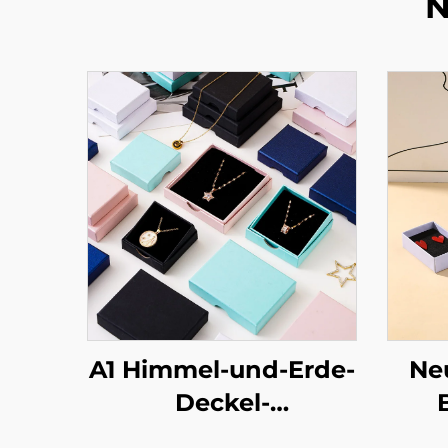
N
A1 Himmel-und-Erde-
Ne
Deckel-
Schmuckverpackungsbox