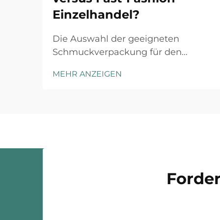
Einzelhandel?
Die Auswahl der geeigneten
Schmuckverpackung für den
Einzelhandel erfordert ein
MEHR ANZEIGEN
strategisches Verständnis der
Markenpositionierung, der
Kundenerwartungen und der
operativen Gegebenheiten.
Luxusmarken und Fast-Fashion-
Einzelhändler agieren unter
grundsätzlich unterschiedlichen ...
Forder