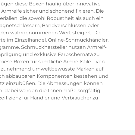
fügen diese Boxen häufig über innovative
rmreife sicher und schonend fixieren. Die
rialien, die sowohl Robustheit als auch ein
Magnetschlössern, Bandverschlüssen oder
d den wahrgenommenen Wert steigert. Die
äfte im Einzelhandel, Online-Schmuckhändler,
amme. Schmuckhersteller nutzen Armreif-
enprägung und exklusive Farbschemata zu
 diese Boxen für sämtliche Armreifstile – von
zen zunehmend umweltbewusste Marken auf
logisch abbaubaren Komponenten bestehen und
hutz einzubüßen. Die Abmessungen können
; dabei werden die Innenmaße sorgfältig
ffizienz für Händler und Verbraucher zu