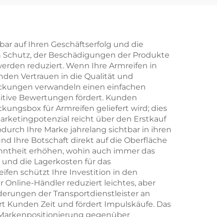
 mit
individuellem Logo –
er
Schublade mit
e –
Bandgriff zur
bar auf Ihren Geschäftserfolg und die
en Schutz, der Beschädigungen der Produkte
 für
Verpackung von
rden reduziert. Wenn Ihre Armreifen in
nd
Halsketten, Ringen,
nden Vertrauen in die Qualität und
packungen verwandeln einen einfachen
it
Ohrringen und
sitive Bewertungen fördert. Kunden
Logo
Armbändern
ungsbox für Armreifen geliefert wird; dies
rketingpotenzial reicht über den Erstkauf
ung
urch Ihre Marke jahrelang sichtbar in ihren
nd Ihre Botschaft direkt auf die Oberfläche
anntheit erhöhen, wohin auch immer das
n und die Lagerkosten für das
n schützt Ihre Investition in den
 Online-Händler reduziert leichtes, aber
derungen der Transportdienstleister an
rt Kunden Zeit und fördert Impulskäufe. Das
re Markenpositionierung gegenüber