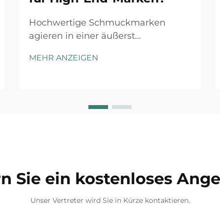
Hochwertige Schmuckmarken
agieren in einer äußerst
wettbewerbsintensiven Landschaft,
MEHR ANZEIGEN
in der jeder Kundenkontaktpunkt
zählt. Das Auspack-Erlebnis hat sich
von einer reinen Schutzmaßnahme
zu einem strategischen
Markendifferenzierungsmerkmal
entwickelt, das
Kaufentscheidungen beeinflusst ...
n Sie ein kostenloses Ang
Unser Vertreter wird Sie in Kürze kontaktieren.