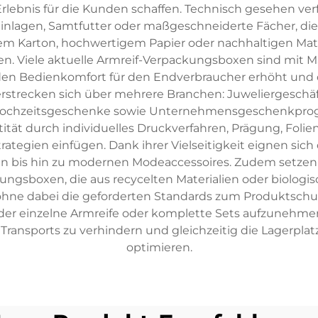
rlebnis für die Kunden schaffen. Technisch gesehen ver
lagen, Samtfutter oder maßgeschneiderte Fächer, die A
fem Karton, hochwertigem Papier oder nachhaltigen Mate
en. Viele aktuelle Armreif-Verpackungsboxen sind mit 
den Bedienkomfort für den Endverbraucher erhöht un
 erstrecken sich über mehrere Branchen: Juweliergesch
Hochzeitsgeschenke sowie Unternehmensgeschenkprogr
tät durch individuelles Druckverfahren, Prägung, Foli
trategien einfügen. Dank ihrer Vielseitigkeit eignen sich
ungen bis hin zu modernen Modeaccessoires. Zudem set
ckungsboxen, die aus recycelten Materialien oder bio
, ohne dabei die geforderten Standards zum Produktsc
der einzelne Armreife oder komplette Sets aufzunehmen
nsports zu verhindern und gleichzeitig die Lagerplatze
optimieren.