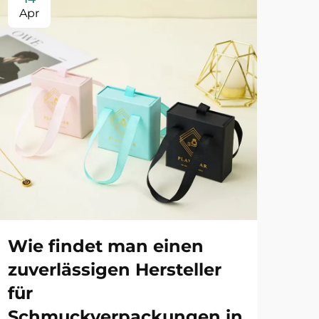
Apr
Ma
Wie findet man einen
Wa
zuverlässigen Hersteller
ma
für
Sc
Schmuckverpackungen in
Pr