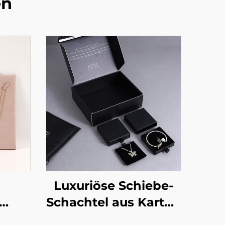
en
Luxuriöse Schiebe-
Schachtel aus Karton
sche
für Schmuck mit