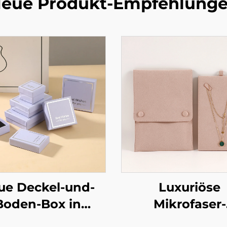
eue Produkt-Empfehlung
ue Deckel-und-
Luxuriöse
Boden-Box in
Mikrofaser-
lavendellila,
Verpackungsta