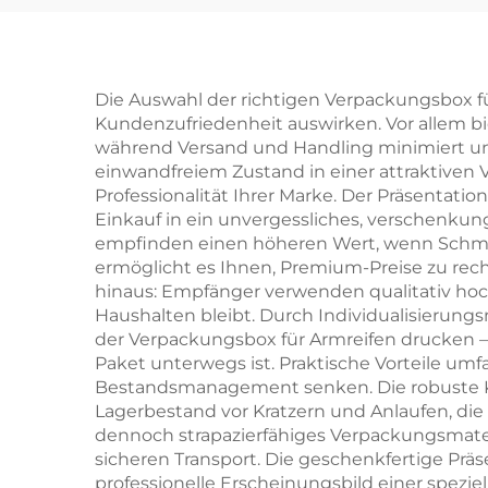
für Ringe und
Halsketten –
sch
kundenspezifische
Sch
Die Auswahl der richtigen Verpackungsbox für
Kundenzufriedenheit auswirken. Vor allem b
Größe und Form,
während Versand und Handling minimiert un
Artpapier-/Karton-
einwandfreiem Zustand in einer attraktiven 
Professionalität Ihrer Marke. Der Präsenta
Material – punktuelle
Einkauf in ein unvergessliches, verschenku
Großhandelsverfügbarkeit
empfinden einen höheren Wert, wenn Schmuck 
ermöglicht es Ihnen, Premium-Preise zu rec
hinaus: Empfänger verwenden qualitativ hoch
Haushalten bleibt. Durch Individualisierungs
der Verpackungsbox für Armreifen drucken 
Paket unterwegs ist. Praktische Vorteile umf
Bestandsmanagement senken. Die robuste Ko
Lagerbestand vor Kratzern und Anlaufen, die 
dennoch strapazierfähiges Verpackungsmateri
sicheren Transport. Die geschenkfertige Prä
professionelle Erscheinungsbild einer spezi