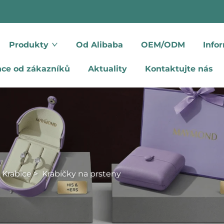
Produkty
Od Alibaba
OEM/ODM
Info
nce od zákazníků
Aktuality
Kontaktujte nás
 Krabice
>
Krabičky na prsteny