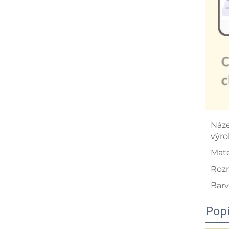
Náz
výro
Mate
Roz
Barv
Pop