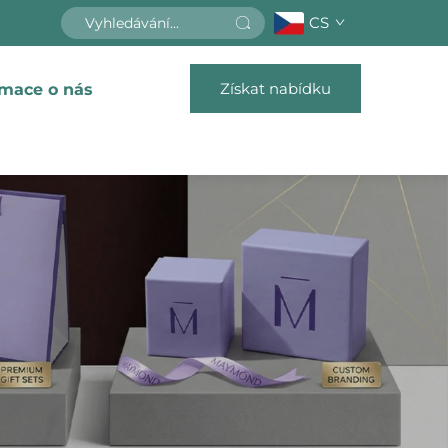
CS
Získat nabídku
rmace o nás