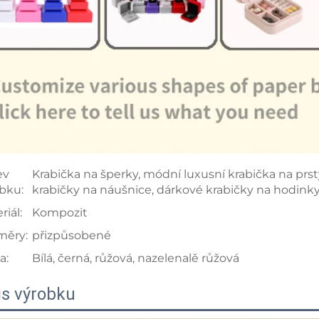
ev
Krabička na šperky, módní luxusní krabička na prst
bku:
krabičky na náušnice, dárkové krabičky na hodink
riál:
Kompozit
měry:
přizpůsobené
a:
Bílá, černá, růžová, nazelenalě růžová
is výrobku