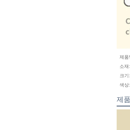
제품
소재:
크기:
색상:
제품