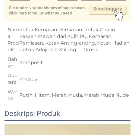
Nam
Kotak Kemasan Perhiasan, Kotak Cincin
a
Fesyen Mewah dari Kulit PU, Kemasan
Prod
Perhiasan, Kotak Anting-anting, Kotak Hadiah
uk:
untuk Arloji dan Kalung — Grosir
Bah
Komposit
an:
Uku
khusus
ran:
War
Putih, Hitam, Merah Muda, Merah Muda Nude
na:
Deskripsi Produk