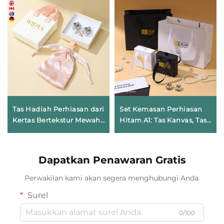
Tas Hadiah Perhiasan dari
Set Kemasan Perhiasan
Kertas Bertekstur Mewah
Hitam A1: Tas Kanvas, Tas
dengan Logo Kustom dan
Kertas, Kotak Laci, dan
Pegangan Tangan | Tas
Tas Microfiber — Dapat
Kertas Premium dengan
Disesuaikan dengan Logo
Dapatkan Penawaran Gratis
Pita Berbentuk Simpul
untuk Penyimpanan
untuk Kotak Kalung dan
Perhiasan
Perwakilan kami akan segera menghubungi Anda.
Cincin
Surel
0/100