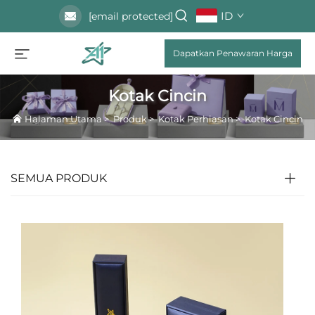
ID
[email protected]
Dapatkan Penawaran Harga
Kotak Cincin
Halaman Utama
>
Produk
>
Kotak Perhiasan
>
Kotak Cincin
SEMUA PRODUK