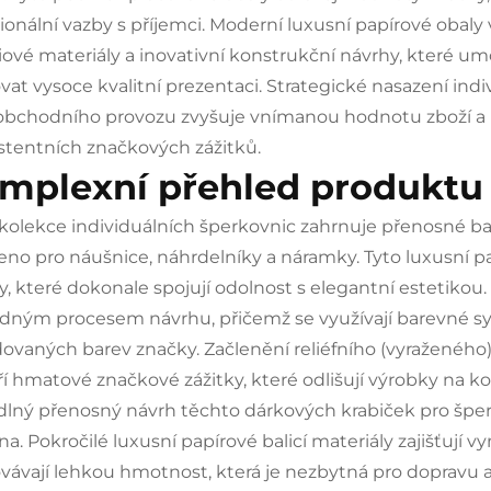
onální vazby s příjemci. Moderní luxusní papírové obaly v
ové materiály a inovativní konstrukční návrhy, které um
vat vysoce kvalitní prezentaci. Strategické nasazení ind
bchodního provozu zvyšuje vnímanou hodnotu zboží a po
stentních značkových zážitků.
mplexní přehled produktu
kolekce individuálních šperkovnic zahrnuje přenosné bal
eno pro náušnice, náhrdelníky a náramky. Tyto luxusní pa
y, které dokonale spojují odolnost s elegantní estetikou
dným procesem návrhu, přičemž se využívají barevné 
ovaných barev značky. Začlenění reliéfního (vyraženého
ří hmatové značkové zážitky, které odlišují výrobky na k
lný přenosný návrh těchto dárkových krabiček pro šperk
na. Pokročilé luxusní papírové balicí materiály zajišťují 
vávají lehkou hmotnost, která je nezbytná pro dopravu a