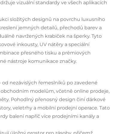
držuje vizuální standardy ve všech aplikacích
kci složitých designů na povrchu luxusního
kreslení jemných detailů, přechodů barev a
iduálně navržených krabiček na šperky. Tyto
 kovové inkousty, UV nátěry a speciální
Kombinace přesného tisku a prémiových
nné nástroje komunikace značky.
– od nezávislých řemeslníků po zavedené
ým obchodním modelům, včetně online prodeje,
měty. Pohodlný přenosný design činí dárkové
ory, veletrhy a mobilní prodejní operace. Tato
y balení napříč více prodejními kanály a
ují úložný prostor pro zásoby, přičemž