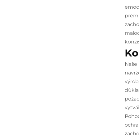
emoci
prémi
zacho
maloo
konzi
Ko
Naše 
navrž
výrob
důkla
požad
vytvá
Pohod
ochra
zacho