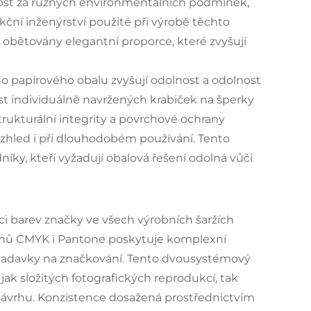
nost za různých environmentálních podmínek,
ukční inženýrství použité při výrobě těchto
 obětovány elegantní proporce, které zvyšují
o papírového obalu zvyšují odolnost a odolnost
ost individuálně navržených krabiček na šperky
strukturální integrity a povrchové ochrany
vzhled i při dlouhodobém používání. Tento
ky, kteří vyžadují obalová řešení odolná vůči
ci barev značky ve všech výrobních šaržích
témů CMYK i Pantone poskytuje komplexní
žadavky na značkování. Tento dvousystémový
ak složitých fotografických reprodukcí, tak
návrhu. Konzistence dosažená prostřednictvím