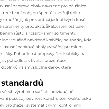
xusní papírové obaly navržené pro náušnice,
které brání pohybu šperků a snižují riziko
 umožňují jak prezentaci jednotlivých kusů,
odé sortimenty produktů. Škálovatelnost balení
bením růstu a rozšiřováním sortimentu.
o individuálně navržené krabičky na šperky, kde
o luxusní papírové obaly vytvářejí premium
 značky. Pohodlnost přepravy činí krabičky na
jak pohodlí, tak kvalita prezentace.
h doplňků na smysluplné dárky, které
í standardů
ve všech výrobních šaržích individuálně
ání posuzují pevnost konstrukce, kvalitu tisku
ly procházejí systematickými kontrolními