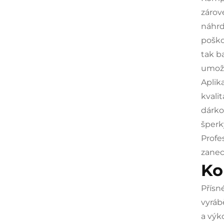
zárov
náhrd
poško
tak b
umožň
Aplik
kvali
dárko
šperk
Profe
zanec
Ko
Přísn
vyráb
a výk