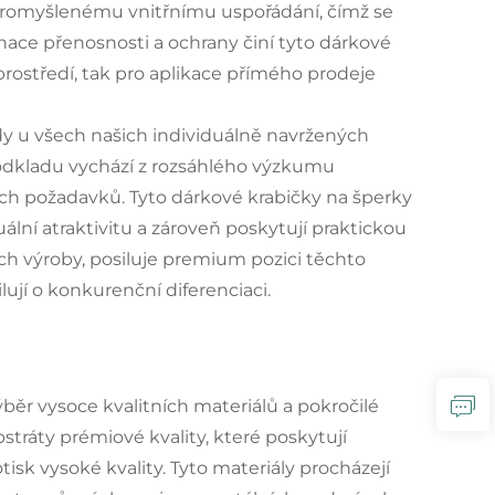
 promyšlenému vnitřnímu uspořádání, čímž se
ace přenosnosti a ochrany činí tyto dárkové
rostředí, tak pro aplikace přímého prodeje
rdy u všech našich individuálně navržených
podkladu vychází z rozsáhlého výzkumu
ch požadavků. Tyto dárkové krabičky na šperky
uální atraktivitu a zároveň poskytují praktickou
ech výroby, posiluje premium pozici těchto
lují o konkurenční diferenciaci.
běr vysoce kvalitních materiálů a pokročilé
stráty prémiové kvality, které poskytují
sk vysoké kvality. Tyto materiály procházejí