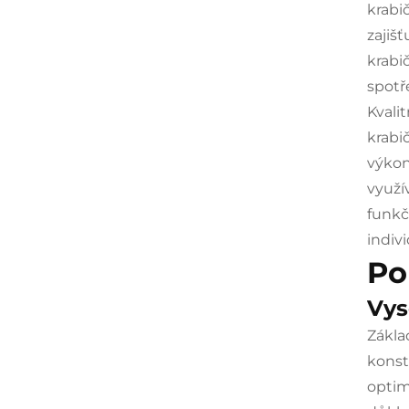
krabi
zajiš
krabi
spotř
Kvali
krabi
výkon
využí
funkč
indiv
Po
Vys
Zákla
konst
optim