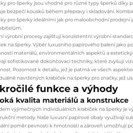
čky pro šperky jsou vhodné pro různé typy šperků díky
ťuje bezpečí kousků během přepravy i skladování. Kombin
čky pro šperky ideálními jak pro maloobchodní prodejní p
ebitelům.
tní výrobní procesy zajišťují konzistentní výrobní standa
ček na šperky. Výběr luxusního papírového balení jako 
nosti materiálů, environmentálních aspektů a estetický
vají sofistikované dokončovací techniky, které zvyšují viz
nost. Pozornost k detailu, jež je patrná ve všech aspekt
iduálně navržených krabiček na šperky pro značky, jež usi
kročilé funkce a výhody
oká kvalita materiálů a konstrukce
dem výjimečných individuálních krabiček na šperky je vý
rukční metody. Naše luxusní papírové obaly využívají sub
ální poměr pevnosti k hmotnosti a zároveň umožňují poti