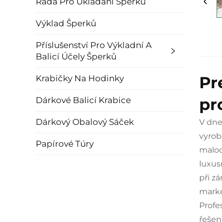
Řada Pro Ukládání Šperků
Výklad Šperků
Příslušenství Pro Výkladní A
Balicí Účely Šperků
Pr
Krabičky Na Hodinky
pr
Dárkové Balicí Krabice
Dárkový Obalový Sáček
V dne
vyro
Papírové Túry
maloo
luxus
při z
marke
Profe
řešen