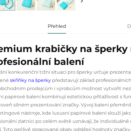
Přehled
D
emium krabičky na šperky 
ofesionální balení
šní konkurenční tržní situaci pro šperky určuje prezent
bené
skříňky na šperky
představují základ profesionálních
bchodním prodejcům i výrobcům možnost vytvořit nezapo
ní papírové balení kombinují estetickou přitažlivost s f
ároveň silném prezentování značky. Vývoj balení přeměni
tingové nástroje, kde luxusní papírové balení slouží ja
sionální zlatníci po celém světě uznávají, že individuál
í. Tyto pečlivě zpracované obaly odrážejí hodnoty značky,