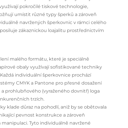
yužívají pokročilé tiskové technologie,
ožňují umístit různé typy šperků a zároveň
ividuálně navržených šperkovnic v rámci celého
siluje zákaznickou loajalitu prostřednictvím
ení malého formátu, které je speciálně
pírové obaly využívají sofistikované techniky
. Každá individuální šperkovnice prochází
systémy CMYK a Pantone pro přesné dosažení
) a prohlubňového (vyraženého dovnitř) loga
onkurenčních trzích.
y klade důraz na pohodlí, aniž by se obětovala
vynikající pevnost konstrukce a zároveň
 manipulaci. Tyto individuálně navržené