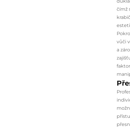
důkla
čímž 
krabi
estet
Pokro
vůči 
a zár
zajiš
fakto
manip
Pře
Profe
indiv
možno
příst
přesn