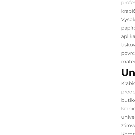
profe
krabi
Vysok
papír
aplik
tisko
povrc
mater
Un
Krabi
prode
butik
krabi
unive
zárov
Kompa