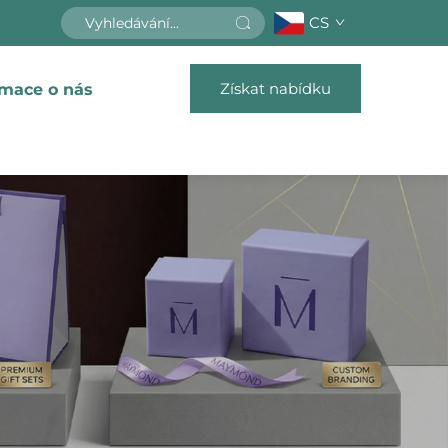
CS
Získat nabídku
rmace o nás