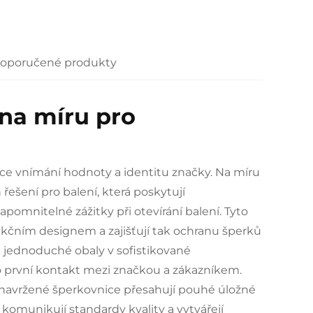
oporučené produkty
na míru pro
ace vnímání hodnoty a identitu značky. Na míru
 řešení pro balení, která poskytují
mnitelné zážitky při otevírání balení. Tyto
unkčním designem a zajišťují tak ochranu šperků
l jednoduché obaly v sofistikované
ko první kontakt mezi značkou a zákazníkem.
ně navržené šperkovnice přesahují pouhé úložné
 komunikují standardy kvality a vytvářejí