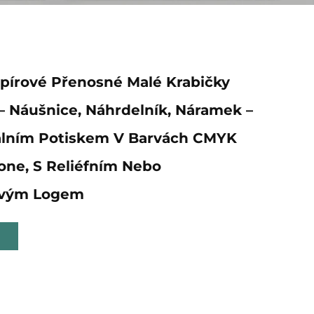
pírové Přenosné Malé Krabičky
– Náušnice, Náhrdelník, Náramek –
álním Potiskem V Barvách CMYK
ne, S Reliéfním Nebo
ovým Logem