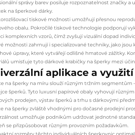
sionální správy barev posiluje rozpoznatelnost značky a u
ček na šperkové dárky.
orozlišovací tiskové možnosti umožňují přesnou reprodu
ového obalu. Pokročilé tiskové technologie podporují vy
aci komplexních vzorů, čímž zvyšují vizuální dopad indiv
vé možnosti zahrnují i specializované techniky, jako jsou
hové úpravy, které vytvářejí odlišné hmatové zážitky. 
iálů umisťuje tyto dárkové krabičky na šperky mezi úči
iverzální aplikace a využití
ce na šperky na míru slouží různým tržním segmentům 
jce šperků. Tyto luxusní papírové obaly vyhovují různ
ových prodejen, výstav šperků a trhu s dárkovými před
ce na šperky zvláště vhodnými pro dočasné prodejní prost
rzálnost umožňuje podnikům udržovat jednotné standard
eň se přizpůsobovat různým provozním požadavkům.
ktní rozměry těchto individuálních šperkovnic optimaliz