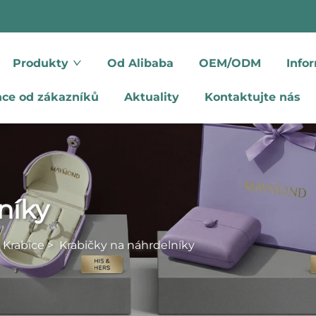
Produkty
Od Alibaba
OEM/ODM
Info
nce od zákazníků
Aktuality
Kontaktujte nás
níky
 Krabice
>
Krabičky na náhrdelníky