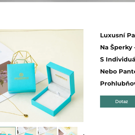
Luxusní Pa
Na Šperky 
S Individu
Nebo Panto
Prohlubň
Dotaz