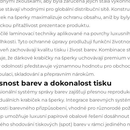
dnými zkouškami, aby byla zaručena jejich stálá výkon
se stávají vhodnými pro globální distribuční sítě. Konstr
ček na šperky maximalizuje ochranu obsahu, aniž by byly
ickou přitažlivost prezentace produktu.
čilé laminovací techniky aplikované na povrchy luxusníh
vlhkosti. Tyto ochranné úpravy prodlužují funkční životn
oveň zachovávají kvalitu tisku i živost barev. Kombinace 
ťuje, že dárkové krabičky na šperky uchovávají premium 
r odolnosti představuje významnou hodnotu pro obchodní
ulaci, skladování a přepravním nárokům.
snost barev a dokonalost tisku
sionální systémy správy barev zajišťují přesnou reproduk
iduálních krabiček na šperky. Integrace barevných sys
sti barevného přizpůsobení, vhodné pro různorodé po
up umožňuje luxusní papírové obalové řešení dosáhnout j
ého shodování tiskových (spot) barev v rámci jediného 