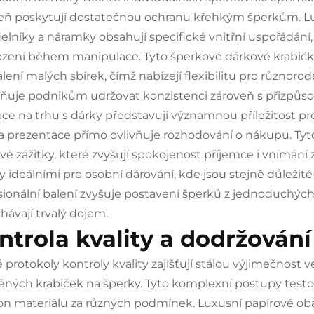
eň poskytují dostatečnou ochranu křehkým šperkům. Lu
elníky a náramky obsahují specifické vnitřní uspořádání, 
zení během manipulace. Tyto šperkové dárkové krabičky
alení malých sbírek, čímž nabízejí flexibilitu pro různor
uje podnikům udržovat konzistenci zároveň s přizpůso
ace na trhu s dárky představují významnou příležitost pr
ta prezentace přímo ovlivňuje rozhodování o nákupu. Tyt
vé zážitky, které zvyšují spokojenost příjemce i vnímání
y ideálními pro osobní dárování, kde jsou stejně důležité 
sionální balení zvyšuje postavení šperků z jednoduchýc
hávají trvalý dojem.
ntrola kvality a dodržován
é protokoly kontroly kvality zajišťují stálou výjimečnost 
ěných krabiček na šperky. Tyto komplexní postupy testov
on materiálu za různých podmínek. Luxusní papírové oba