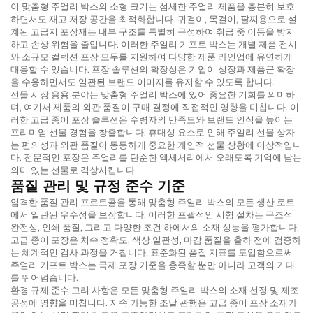
이 맞춤형 주얼리 박스의 소형 크기는 섬세한 주얼리 제품을 충분히 보호
하면서도 재고 저장 공간을 최적화합니다. 귀걸이, 목걸이, 팔찌용으로 설
계된 고급지 포장재는 내부 구조를 특별히 구성하여 취급 중 이동을 방지
하고 손상 위험을 줄입니다. 이러한 주얼리 기프트 박스는 개별 제품 전시
와 소규모 컬렉션 포장 모두를 지원하여 다양한 제품 라인업에 유연하게
대응할 수 있습니다. 포장 솔루션의 확장성은 기업이 성장과 제품군 확장
을 수용하면서도 일관된 브랜드 이미지를 유지할 수 있도록 합니다.
선물 시장 응용 분야는 맞춤형 주얼리 박스에 있어 중요한 기회를 의미하
며, 여기서 제품의 외관 품질이 구매 결정에 직접적인 영향을 미칩니다. 이
러한 고급 종이 포장 솔루션은 수령자의 만족도와 브랜드 인식을 높이는
프리미엄 선물 경험을 창출합니다. 휴대성 요소로 인해 주얼리 선물 상자
는 편의성과 외관 품질이 동등하게 중요한 개인적 선물 상황에 이상적입니
다. 전문적인 포장은 주얼리를 단순한 액세서리에서 오래도록 기억에 남는
의미 있는 선물로 격상시킵니다.
품질 관리 및 규정 준수 기준
엄격한 품질 관리 프로토콜을 통해 맞춤형 주얼리 박스의 모든 생산 로트
에서 일관된 우수성을 보장합니다. 이러한 포괄적인 시험 절차는 구조적
완전성, 인쇄 품질, 그리고 다양한 조건 하에서의 소재 성능을 평가합니다.
고급 종이 포장은 치수 정확도, 색상 일관성, 마감 품질을 출하 전에 검증하
는 체계적인 검사 과정을 거칩니다. 표준화된 품질 지표를 도입함으로써
주얼리 기프트 박스는 국제 포장 기준을 충족할 뿐만 아니라 고객의 기대
를 뛰어넘습니다.
환경 규제 준수 고려 사항은 모든 맞춤형 주얼리 박스의 소재 선정 및 제조
공정에 영향을 미칩니다. 지속 가능한 조달 관행은 고급 종이 포장 소재가