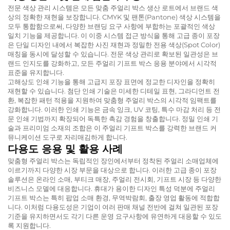
전문 색상 관리 시스템은 모든 맞춤 주얼리 박스 생산 로트에서 브랜드 색
상의 정확한 재현을 보장합니다. CMYK 및 팬톤(Pantone) 색상 시스템을
모두 통합함으로써, 다양한 브랜딩 요구 사항에 부합하는 포괄적인 색상
일치 기능을 제공합니다. 이 이중 시스템 접근 방식을 통해 고급 종이 포장
은 단일 디자인 내에서 복잡한 사진 재현과 정밀한 전용 색상(Spot Color)
매칭을 동시에 달성할 수 있습니다. 전문 색상 관리로 확보된 일관성은 브
랜드 인지도를 강화하고, 모든 주얼리 기프트 박스 응용 분야에서 시각적
표준을 유지합니다.
고해상도 인쇄 기능을 통해 고급지 포장 표면에 정교한 디자인을 정확히
재현할 수 있습니다. 첨단 인쇄 기술은 미세한 디테일 표현, 그라디언트 전
환, 복잡한 패턴 적용을 지원하여 맞춤형 주얼리 박스의 시각적 임팩트를
강화합니다. 이러한 인쇄 기능은 금속 잉크, UV 코팅, 특수 마감 처리 등 전
문 인쇄 기법까지 확장되어 독특한 촉감 경험을 창출합니다. 정밀 인쇄 기
술과 프리미엄 소재의 조합은 이 주얼리 기프트 박스를 강력한 브랜드 커
뮤니케이션 도구로 자리매김하게 합니다.
다용도 응용 및 활용 사례
맞춤형 주얼리 박스는 독립적인 장인에서부터 정착된 주얼리 소매업체에
이르기까지 다양한 시장 부문을 대상으로 합니다. 이러한 고급 종이 포장
솔루션은 온라인 소매, 부티크 매장, 주얼리 전시회, 기프트 시장 등 다양한
비즈니스 모델에 대응합니다. 휴대가 용이한 디자인 특성 덕분에 주얼리
기프트 박스는 특히 팝업 소매 환경, 무역박람회, 출장 영업 활동에 적합합
니다. 이처럼 다용도성은 기업이 여러 판매 채널 전반에 걸쳐 일관된 포장
기준을 유지하면서도 각기 다른 운영 요구사항에 유연하게 대응할 수 있도
록 지원합니다.