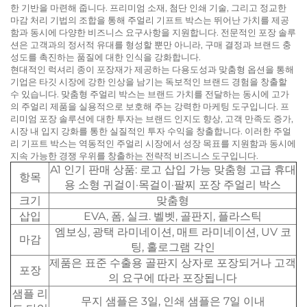
한 기반을 마련해 줍니다. 프리미엄 소재, 첨단 인쇄 기술, 그리고 정교한
마감 처리 기법의 조합을 통해 주얼리 기프트 박스는 뛰어난 가치를 제공
함과 동시에 다양한 비즈니스 요구사항을 지원합니다. 전문적인 포장 솔루
션은 고객과의 정서적 유대를 형성할 뿐만 아니라, 구매 결정과 브랜드 충
성도를 촉진하는 품질에 대한 인식을 강화합니다.
현대적인 럭셔리 종이 포장재가 제공하는 다용도성과 맞춤형 옵션을 통해
기업은 타깃 시장에 강한 인상을 남기는 독보적인 브랜드 경험을 창출할
수 있습니다. 맞춤형 주얼리 박스는 브랜드 가치를 전달하는 동시에 고가
의 주얼리 제품을 실용적으로 보호해 주는 강력한 마케팅 도구입니다. 프
리미엄 포장 솔루션에 대한 투자는 브랜드 인지도 향상, 고객 만족도 증가,
시장 내 입지 강화를 통한 실질적인 투자 수익을 창출합니다. 이러한 주얼
리 기프트 박스는 역동적인 주얼리 시장에서 성장 목표를 지원함과 동시에
지속 가능한 경쟁 우위를 창출하는 전략적 비즈니스 도구입니다.
A1 인기 판매 상품: 로고 삽입 가능 맞춤형 고급 휴대
항목
용 소형 귀걸이·목걸이·팔찌 포장 주얼리 박스
크기
맞춤형
삽입
EVA, 폼, 실크. 벨벳, 골판지, 플라스틱
엠보싱, 광택 라미네이션, 매트 라미네이션, UV 코
마감
팅, 홀로그램 각인
제품은 표준 수출용 골판지 상자로 포장되거나 고객
포장
의 요구에 따라 포장됩니다
샘플 리
무지 샘플은 3일, 인쇄 샘플은 7일 이내