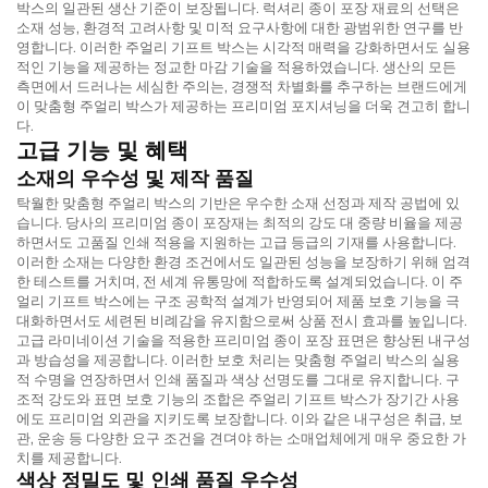
박스의 일관된 생산 기준이 보장됩니다. 럭셔리 종이 포장 재료의 선택은
소재 성능, 환경적 고려사항 및 미적 요구사항에 대한 광범위한 연구를 반
영합니다. 이러한 주얼리 기프트 박스는 시각적 매력을 강화하면서도 실용
적인 기능을 제공하는 정교한 마감 기술을 적용하였습니다. 생산의 모든
측면에서 드러나는 세심한 주의는, 경쟁적 차별화를 추구하는 브랜드에게
이 맞춤형 주얼리 박스가 제공하는 프리미엄 포지셔닝을 더욱 견고히 합니
다.
고급 기능 및 혜택
소재의 우수성 및 제작 품질
탁월한 맞춤형 주얼리 박스의 기반은 우수한 소재 선정과 제작 공법에 있
습니다. 당사의 프리미엄 종이 포장재는 최적의 강도 대 중량 비율을 제공
하면서도 고품질 인쇄 적용을 지원하는 고급 등급의 기재를 사용합니다.
이러한 소재는 다양한 환경 조건에서도 일관된 성능을 보장하기 위해 엄격
한 테스트를 거치며, 전 세계 유통망에 적합하도록 설계되었습니다. 이 주
얼리 기프트 박스에는 구조 공학적 설계가 반영되어 제품 보호 기능을 극
대화하면서도 세련된 비례감을 유지함으로써 상품 전시 효과를 높입니다.
고급 라미네이션 기술을 적용한 프리미엄 종이 포장 표면은 향상된 내구성
과 방습성을 제공합니다. 이러한 보호 처리는 맞춤형 주얼리 박스의 실용
적 수명을 연장하면서 인쇄 품질과 색상 선명도를 그대로 유지합니다. 구
조적 강도와 표면 보호 기능의 조합은 주얼리 기프트 박스가 장기간 사용
에도 프리미엄 외관을 지키도록 보장합니다. 이와 같은 내구성은 취급, 보
관, 운송 등 다양한 요구 조건을 견뎌야 하는 소매업체에게 매우 중요한 가
치를 제공합니다.
색상 정밀도 및 인쇄 품질 우수성