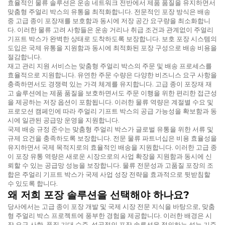
효율적인 물류 솔루션은 운송 네트워크 전반에서 제품 품질을 유지하면서
맞춤형 주얼리 박스의 유통을 최적화합니다. 전문적인 포장 방식은 배송
중 고급 종이 포장재를 보호함과 동시에 저장 공간 요구량을 최소화합니
다. 이러한 물류 고려 사항들은 운송 거리나 취급 조건과 관계없이 주얼리
기프트 박스가 완벽한 상태로 도착하도록 보장합니다. 보호 포장 시스템의
도입은 국제 유통을 지원함과 동시에 최적화된 포장 구성으로 배송 비용을
절감합니다.
재고 관리 지원 서비스는 맞춤형 주얼리 박스의 주문 및 배송 프로세스를
효율적으로 지원합니다. 유연한 주문 수량은 다양한 비즈니스 요구 사항을
충족하면서도 경쟁력 있는 가격 체계를 유지합니다. 고급 종이 포장재 재
고 솔루션에는 제품 품질을 보호하면서도 주문 이행을 위한 편리한 접근성
을 제공하는 저장 옵션이 포함됩니다. 이러한 물류 역량은 계절별 수요 및
프로모션 캠페인에 따라 주얼리 기프트 박스의 공급 가능성을 확보함과 동
시에 일관된 공급망 운영을 지원합니다.
국제 배송 규정 준수는 맞춤형 주얼리 박스가 글로벌 유통을 위한 서류 및
규제 요건을 충족하도록 보장합니다. 전문 물류 파트너십은 비용 효율성을
유지하면서 국제 목적지로의 효율적인 배송을 지원합니다. 이러한 고급 종
이 포장 유통 역량은 새로운 시장으로의 사업 확장을 지원함과 동시에 신
뢰할 수 있는 공급망 성능을 보장합니다. 물류 전문성과 고품질 포장의 조
합은 주얼리 기프트 박스가 국제 사업 성장 전략을 효과적으로 뒷받침할
수 있도록 합니다.
왜 저희 포장 솔루션을 선택해야 하나요?
당사에서는 고급 종이 포장 개발 및 국제 시장 전문 지식을 바탕으로, 맞춤
형 주얼리 박스 프로젝트에 풍부한 경험을 제공합니다. 이러한 배경은 시
장 요구 사항, 품질 기대 수준, 성공적인 포장 솔루션을 정의하는 성능 기준