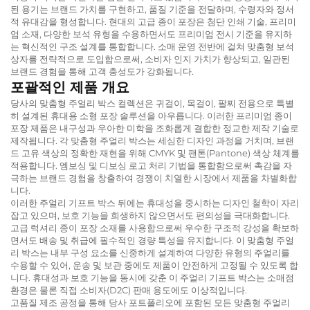
된 용기는 브랜드 가치를 구현하고, 품질 기준을 전달하며, 수령자와 정서
적 유대감을 형성합니다. 현대의 고급 종이 포장은 첨단 인쇄 기술, 프리미
엄 소재, 다양한 보석 유형을 수용하면서도 프리미엄 전시 기준을 유지하
는 혁신적인 구조 설계를 통합합니다. 소매 운영 전반에 걸쳐 맞춤형 보석
상자를 전략적으로 도입함으로써, 소비자 인지 가치가 향상되고, 일관된
브랜드 경험을 통해 고객 충성도가 강화됩니다.
포괄적인 제품 개요
당사의 맞춤형 주얼리 박스 컬렉션은 귀걸이, 목걸이, 팔찌 전용으로 특별
히 설계된 휴대용 소형 포장 솔루션을 아우릅니다. 이러한 프리미엄 종이
포장 제품은 내구성과 우아한 미학을 조화롭게 결합한 정교한 제작 기술로
제작됩니다. 각 맞춤형 주얼리 박스는 세심한 디자인 과정을 거치며, 브랜
드 고유 색상의 정확한 재현을 위해 CMYK 및 팬톤(Pantone) 색상 체계를
적용합니다. 엠보싱 및 디보싱 로고 처리 기법을 통합함으로써 촉감을 자
극하는 브랜드 경험을 창출하여 경쟁이 치열한 시장에서 제품을 차별화합
니다.
이러한 주얼리 기프트 박스 뒤에는 휴대성을 중시하는 디자인 철학이 자리
잡고 있으며, 보호 기능을 희생하지 않으면서도 편의성을 극대화합니다.
고급 럭셔리 종이 포장 소재를 사용함으로써 우수한 구조적 강성을 확보하
면서도 배송 및 취급에 필수적인 경량 특성을 유지합니다. 이 맞춤형 주얼
리 박스는 내부 구성 요소를 신중하게 설계하여 다양한 유형의 주얼리를
수용할 수 있어, 운송 및 보관 중에도 제품이 안전하게 고정될 수 있도록 합
니다. 휴대성과 보호 기능을 동시에 갖춘 이 주얼리 기프트 박스는 소매점
환경은 물론 직접 소비자(D2C) 판매 용도에도 이상적입니다.
고품질 제조 공정을 통해 당사 포트폴리오에 포함된 모든 맞춤형 주얼리