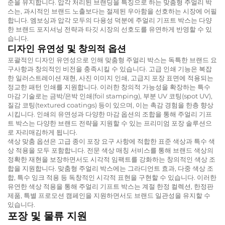
준을 유지합니다. 압각 처리된 브랜딩을 특징으로 하는 맞춤형 주얼리 박
스는, 과시적인 브랜드 노출보다는 절제된 우아함을 선호하는 시장에 어필
합니다. 엠보싱과 압각 모두의 다용성 덕분에 주얼리 기프트 박스는 다양
한 브랜드 포지셔닝 전략과 타깃 시장의 선호도를 유연하게 반영할 수 있
습니다.
디자인 유연성 및 창의적 옵션
포괄적인 디자인 유연성으로 인해 맞춤형 주얼리 박스는 독특한 브랜드 요
구사항과 창의적인 비전을 충족시킬 수 있습니다. 고급 인쇄 기능은 복잡
한 일러스트레이션 재현, 사진 이미지 인쇄, 고급지 포장 표면에 적용되는
정교한 패턴 인쇄를 지원합니다. 이러한 창의적 가능성을 확장하는 특수
마감 기술로는 금박/은박 인쇄(foil stamping), 부분 UV 코팅(spot UV),
질감 코팅(textured coatings) 등이 있으며, 이는 촉감 경험을 한층 향상
시킵니다. 인쇄의 유연성과 다양한 마감 옵션의 조합을 통해 주얼리 기프
트 박스는 다양한 브랜드 전략을 지원할 수 있는 프리미엄 포장 솔루션으
로 자리매김하게 됩니다.
색상 맞춤 옵션은 고급 종이 포장 요구 사항에 적합한 표준 색상과 특수 색
상 적용을 모두 포함합니다. 전문 색상 매칭 서비스를 통해 브랜드 색상의
정확한 재현을 보장하면서도 시각적 임팩트를 강화하는 창의적인 색상 조
합을 지원합니다. 맞춤형 주얼리 박스에는 그라디언트 효과, 다중 색상 조
합, 특수 잉크 적용 등 독창적인 시각적 표현을 구현할 수 있습니다. 이러한
유연한 색상 적용을 통해 주얼리 기프트 박스는 계절 한정 컬렉션, 한정판
제품, 특별 프로모션 캠페인을 지원하면서도 브랜드 일관성을 유지할 수
있습니다.
포장 및 물류 지원