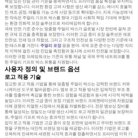
책임 있는 산림 관리 기준을 충족하면서도 프리미엄 품질 특성을 유지하도
록 보장합니다. 이러한 환경 고려 사항은 생산 폐기물 감소, 에너지 효율적
인 제조 공정, 재활용 가능 소재 사양 등으로 확대됩니다. 지속 가능성에 대
한 약속은 주얼리 기프트 박스를 현대 기업의 사회적 책임 기대에 부합하
는 환경 친화적 포장 솔루션으로 자리매김하게 합니다.
국제 안전 기준 준수는 맞춤형 주얼리 박스가 글로벌 시장 전반에 걸쳐 관
련 규제 요건을 충족함을 보장한다. 이러한 고급 종이 포장 솔루션은 재료
안전성, 인쇄 잉크 적합성, 그리고 구조적 안전성 등 다양한 안전 기준에 대
한 테스트를 거친다.
주얼리 포장
응용 분야. 국제 표준 준수는 다양한 지리
적 지역에 걸친 시장 진입을 촉진함과 동시에 소비자 안전을 보장합니다.
이러한 규합 프레임워크는 기존의 유통 채널 및 국제 무역 네트워크를 통
한 주얼리 기프트 박스 유통을 지원합니다.
사용자 정의 및 브랜드 옵션
로고 적용 기술
정교한 로고 적용 기법을 통해 맞춤형 주얼리 박스는 강력한 브랜드 커뮤
니케이션 도구로 탈바꿈합니다. 엠보 로고 적용 방식은 입체적인 부조 효
과를 창출하여 촉감을 통한 브랜드 경험을 제공함과 동시에 시각적 매력을
높입니다. 이러한 고급 종이 포장 기법은 브랜드 프레젠테이션에 차원감을
더해 경쟁이 치열한 시장에서 제품을 차별화합니다. 전문 엠보싱 장비를
통해 달성되는 정밀도는 대량 생산 시에도 로고 재현의 일관성을 보장하므
로, 주얼리 기프트 박스는 효과적인 브랜드 대사가 됩니다.
압각 로고 적용 기법은 고급 종이 포장 표면에 섬세하고 우아한 브랜드 표
현을 구현하는 대안적 브랜딩 방식을 제공합니다. 이러한 기법은 로고를
오목하게 인쇄하여 세련된 시각적 효과를 창출하면서도 프리미엄 미적 기