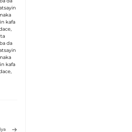
aba da
atsayin
imaka
in kafa
dace,
 ta
aba da
atsayin
imaka
in kafa
dace,
iya