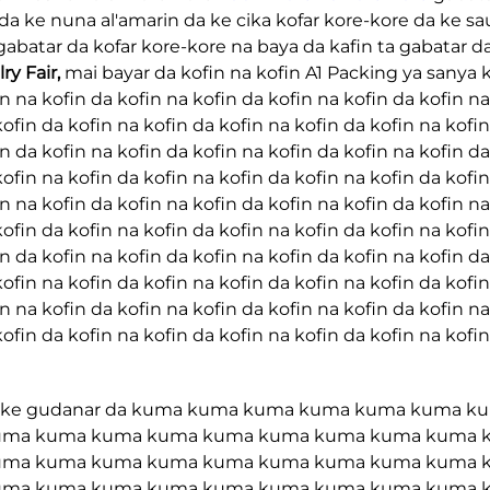
da ke nuna al'amarin da ke cika kofar kore-kore da ke sa
 gabatar da kofar kore-kore na baya da kafin ta gabatar da
y Fair,
mai bayar da kofin na kofin A1 Packing ya sanya 
in na kofin da kofin na kofin da kofin na kofin da kofin na
kofin da kofin na kofin da kofin na kofin da kofin na kofi
in da kofin na kofin da kofin na kofin da kofin na kofin da
kofin na kofin da kofin na kofin da kofin na kofin da kofi
in na kofin da kofin na kofin da kofin na kofin da kofin na
kofin da kofin na kofin da kofin na kofin da kofin na kofi
in da kofin na kofin da kofin na kofin da kofin na kofin da
kofin na kofin da kofin na kofin da kofin na kofin da kofi
in na kofin da kofin na kofin da kofin na kofin da kofin na
kofin da kofin na kofin da kofin na kofin da kofin na kofi
a ake gudanar da kuma kuma kuma kuma kuma kuma k
uma kuma kuma kuma kuma kuma kuma kuma kuma 
uma kuma kuma kuma kuma kuma kuma kuma kuma 
uma kuma kuma kuma kuma kuma kuma kuma kuma 