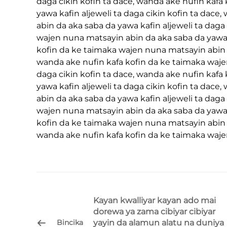
daga cikin kofin ta dace, wanda ake nufin kafa
yawa kafin aljeweli ta daga cikin kofin ta dac
abin da aka saba da yawa kafin aljeweli ta daga
wajen nuna matsayin abin da aka saba da yawa k
kofin da ke taimaka wajen nuna matsayin abin da
wanda ake nufin kafa kofin da ke taimaka wajen
daga cikin kofin ta dace, wanda ake nufin kafa
yawa kafin aljeweli ta daga cikin kofin ta dac
abin da aka saba da yawa kafin aljeweli ta daga
wajen nuna matsayin abin da aka saba da yawa k
kofin da ke taimaka wajen nuna matsayin abin da
wanda ake nufin kafa kofin da ke taimaka wajen 
Kayan kwalliyar kayan ado mai
dorewa ya zama cibiyar cibiyar
yayin da alamun alatu na duniya
Bincika