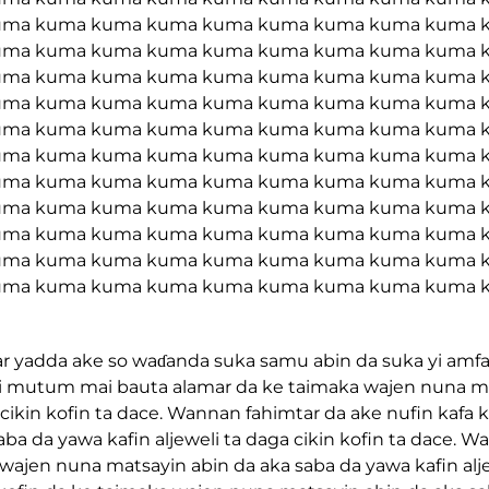
uma kuma kuma kuma kuma kuma kuma kuma kuma 
uma kuma kuma kuma kuma kuma kuma kuma kuma 
uma kuma kuma kuma kuma kuma kuma kuma kuma 
uma kuma kuma kuma kuma kuma kuma kuma kuma 
uma kuma kuma kuma kuma kuma kuma kuma kuma 
uma kuma kuma kuma kuma kuma kuma kuma kuma 
uma kuma kuma kuma kuma kuma kuma kuma kuma 
uma kuma kuma kuma kuma kuma kuma kuma kuma 
uma kuma kuma kuma kuma kuma kuma kuma kuma 
uma kuma kuma kuma kuma kuma kuma kuma kuma 
uma kuma kuma kuma kuma kuma kuma kuma kuma 
r yadda ake so waɗanda suka samu abin da suka yi amfa
ani mutum mai bauta alamar da ke taimaka wajen nuna m
 cikin kofin ta dace. Wannan fahimtar da ake nufin kafa k
a da yawa kafin aljeweli ta daga cikin kofin ta dace. 
 wajen nuna matsayin abin da aka saba da yawa kafin alje