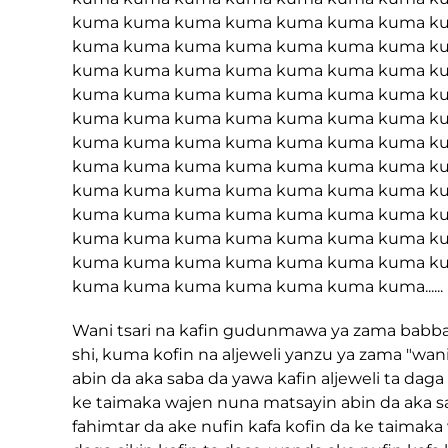
kuma kuma kuma kuma kuma kuma kuma k
kuma kuma kuma kuma kuma kuma kuma k
kuma kuma kuma kuma kuma kuma kuma k
kuma kuma kuma kuma kuma kuma kuma k
kuma kuma kuma kuma kuma kuma kuma k
kuma kuma kuma kuma kuma kuma kuma k
kuma kuma kuma kuma kuma kuma kuma k
kuma kuma kuma kuma kuma kuma kuma k
kuma kuma kuma kuma kuma kuma kuma k
kuma kuma kuma kuma kuma kuma kuma k
kuma kuma kuma kuma kuma kuma kuma k
kuma kuma kuma kuma kuma kuma kuma......
Wani tsari na kafin gudunmawa ya zama babba
shi, kuma kofin na aljeweli yanzu ya zama "w
abin da aka saba da yawa kafin aljeweli ta daga
ke taimaka wajen nuna matsayin abin da aka sab
fahimtar da ake nufin kafa kofin da ke taimaka