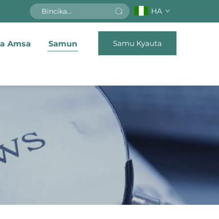
HA
Samu Kyauta
Na Amsa
Samun