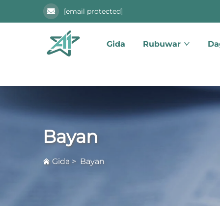
[email protected]
Gida
Rubuwar
Da
Bayan
Gida
>
Bayan