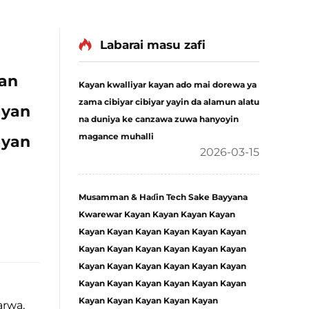
Labarai masu zafi
an
Kayan kwalliyar kayan ado mai dorewa ya
zama cibiyar cibiyar yayin da alamun alatu
ayan
na duniya ke canzawa zuwa hanyoyin
magance muhalli
ayan
2026-03-15
Musamman & Haɗin Tech Sake Bayyana
Kwarewar Kayan Kayan Kayan Kayan
Kayan Kayan Kayan Kayan Kayan Kayan
Kayan Kayan Kayan Kayan Kayan Kayan
Kayan Kayan Kayan Kayan Kayan Kayan
Kayan Kayan Kayan Kayan Kayan Kayan
Kayan Kayan Kayan Kayan Kayan
arwa,