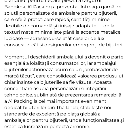
brandului pentru fiecare piesă. La târgul din
Bangkok, A1 Packing a prezentat întreaga gamă de
soluții personalizate de ambalare pentru bijuterii,
care oferă prototipare rapidă, cantități minime
flexibile de comandă și finisaje adaptate — de la
texturi mate minimaliste până la accente metalice
lucioase — adresându-se atât caselor de lux
consacrate, cât și designerilor emergenți de bijuterii.
Momentul deschiderii ambalajului a devenit o parte
esențială a loialității consumatorilor, iar ambalajul
bijuteriilor acționează acum ca un „ambasador de
marcă tăcut”, care consolidează valoarea produsului
chiar înainte ca bijuteriile să fie văzute. Această
concentrare asupra personalizării și integrării
tehnologice, subliniată de prezentarea remarcabilă
a A1 Packing la cel mai important eveniment
dedicat bijuteriilor din Thailanda, stabilește noi
standarde de excelentă pe piața globală a
ambalajelor pentru bijuterii, unde funcționalitatea și
estetica lucrează în perfectă armonie.