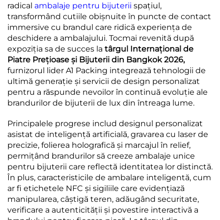
radical
ambalaje pentru bijuterii
spațiul,
transformând cutiile obișnuite în puncte de contact
immersive cu brandul care ridică experiența de
deschidere a ambalajului. Tocmai revenită după
expoziția sa de succes la
târgul Internațional de
Piatre Prețioase și Bijuterii din Bangkok 2026,
furnizorul lider A1 Packing integrează tehnologii de
ultimă generație și servicii de design personalizat
pentru a răspunde nevoilor în continuă evoluție ale
brandurilor de bijuterii de lux din întreaga lume.
Principalele progrese includ designul personalizat
asistat de inteligență artificială, gravarea cu laser de
precizie, folierea holografică și marcajul în relief,
permițând brandurilor să creeze ambalaje unice
pentru bijuterii care reflectă identitatea lor distinctă.
În plus, caracteristicile de ambalare inteligentă, cum
ar fi etichetele NFC și sigiliile care evidențiază
manipularea, câștigă teren, adăugând securitate,
verificare a autenticității și povestire interactivă a