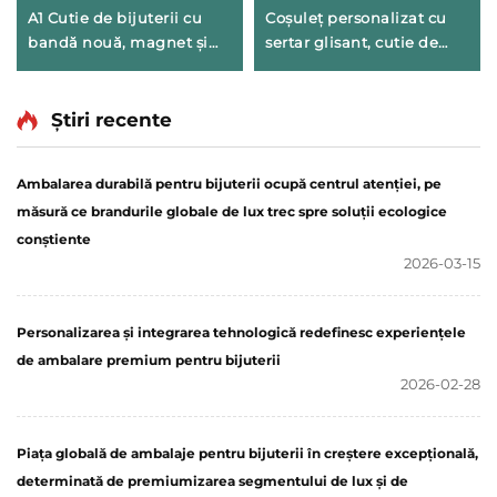
A1 Cutie de bijuterii cu
Coșuleț personalizat cu
bandă nouă, magnet și
sertar glisant, cutie de
capac cu basculare –
ornament din carton rigid
luxoasă, pentru inele,
exquis pentru coliere și
ceasuri, coliere și cercuri
inele de lux – cutie de
Știri recente
auriculare; cutie de
bijuterii cu semnătură
ambalaj cadou cu logo
Ambalarea durabilă pentru bijuterii ocupă centrul atenției, pe
măsură ce brandurile globale de lux trec spre soluții ecologice
conștiente
2026-03-15
Personalizarea și integrarea tehnologică redefinesc experiențele
de ambalare premium pentru bijuterii
2026-02-28
Piața globală de ambalaje pentru bijuterii în creștere excepțională,
determinată de premiumizarea segmentului de lux și de