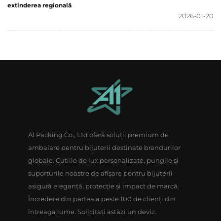
extinderea regională
2026-01-20
A1 Packing Co., Ltd oferă soluții premium de
ambalare pentru bijuterii destinate brandurilor
globale. Cutiile de lux personalizate, pungile și
suporturile noastre de afișare pentru bijuterii
asigură eleganță, protecție și impact de marcă.
Încredere din partea a peste 100 de clienți din
întreaga lume. Solicitați astăzi un deviz.