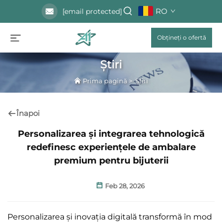
RO
[email protected]
Obțineți o ofertă
Știri
Prima pagină
>
Știri
Înapoi
Personalizarea și integrarea tehnologică
redefinesc experiențele de ambalare
premium pentru bijuterii
Feb 28, 2026
Personalizarea și inovația digitală transformă în mod