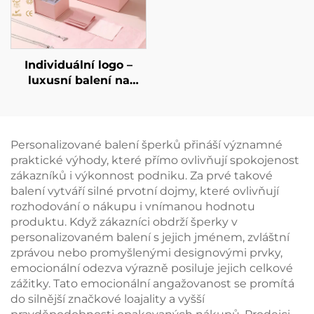
logem.
Individuální logo –
luxusní balení na
šperky, krabička na
náhrdelníky, prsteny a
náušnice spolu s
papírovým pytlíkem,
Personalizované balení šperků přináší významné
velkoobchodní
praktické výhody, které přímo ovlivňují spokojenost
nabídka
zákazníků i výkonnost podniku. Za prvé takové
personalizovaných
balení vytváří silné prvotní dojmy, které ovlivňují
krabiček na šperky,
rozhodování o nákupu i vnímanou hodnotu
sada k zakoupení v
produktu. Když zákazníci obdrží šperky v
dávkách
personalizovaném balení s jejich jménem, zvláštní
zprávou nebo promyšlenými designovými prvky,
emocionální odezva výrazně posiluje jejich celkové
zážitky. Tato emocionální angažovanost se promítá
do silnější značkové loajality a vyšší