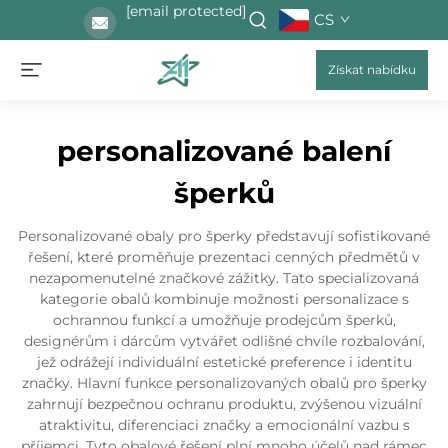
[email protected]
CS
Získat nabídku
personalizované balení
šperků
Personalizované obaly pro šperky představují sofistikované
řešení, které proměňuje prezentaci cenných předmětů v
nezapomenutelné značkové zážitky. Tato specializovaná
kategorie obalů kombinuje možnosti personalizace s
ochrannou funkcí a umožňuje prodejcům šperků,
designérům i dárcům vytvářet odlišné chvíle rozbalování,
jež odrážejí individuální estetické preference i identitu
značky. Hlavní funkce personalizovaných obalů pro šperky
zahrnují bezpečnou ochranu produktu, zvýšenou vizuální
atraktivitu, diferenciaci značky a emocionální vazbu s
příjemci. Tyto obalové řešení plní mnoho účelů nad rámec