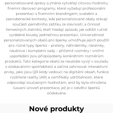
personalizované zprávy a jména vytvářejí citovou hodnotu;
firemní darovací programy, které vyžadují profesionální
prezentaci s firemním brandingem; svatební a
zasnubenecké kontexty, kde personalizované obaly stávají
součástí pamětního zážitku ze slavnosti; a činnost
řemeslných zlatníků, kteří hledají způsob, jak odlišit ručně
vyráběné kousky jedinečnou prezentací. Univerzálnost
personalizovaných obalů pro šperky umožňuje jejich použití
pro různé typy šperků – prsteny, náhrdelníky, náramky,
náušnice i kompletní sady – přičemž rozměry i vnitřní
uspořádání jsou přizpůsobeny konkrétním rozměrům
produktů. Tato kategorie obalů se neustále vyvíjí v souladu
s očekáváními spotřebitelů a začíná zahrnovat interaktivní
prvky, jako jsou QR kódy vedoucí na digitální obsah, funkce
rozšířené reality (AR) a certifikáty udržitelnosti, které
odpovídají současným hodnotám, aniž by byla ohrožena
luxusní úroveň prezentace, jež je v odvětví šperků
očekávána.
Nové produkty