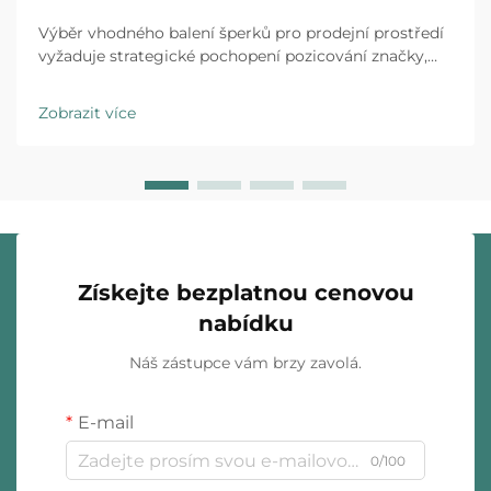
Výběr vhodného balení šperků pro prodejní prostředí
vyžaduje strategické pochopení pozicování značky,
očekávání zákazníků a provozních realit. Luxusní
značky i obchodní řetězce specializující se na rychlou
Zobrazit více
módu působí v zásadně odlišných...
Získejte bezplatnou cenovou
nabídku
Náš zástupce vám brzy zavolá.
E-mail
0/100