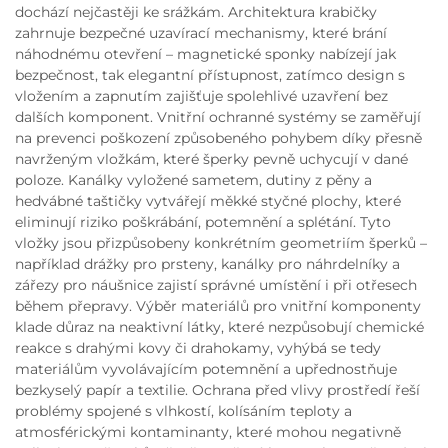
dochází nejčastěji ke srážkám. Architektura krabičky
zahrnuje bezpečné uzavírací mechanismy, které brání
náhodnému otevření – magnetické sponky nabízejí jak
bezpečnost, tak elegantní přístupnost, zatímco design s
vložením a zapnutím zajišťuje spolehlivé uzavření bez
dalších komponent. Vnitřní ochranné systémy se zaměřují
na prevenci poškození způsobeného pohybem díky přesně
navrženým vložkám, které šperky pevně uchycují v dané
poloze. Kanálky vyložené sametem, dutiny z pěny a
hedvábné taštičky vytvářejí měkké styčné plochy, které
eliminují riziko poškrábání, potemnění a splétání. Tyto
vložky jsou přizpůsobeny konkrétním geometriím šperků –
například drážky pro prsteny, kanálky pro náhrdelníky a
zářezy pro náušnice zajistí správné umístění i při otřesech
během přepravy. Výběr materiálů pro vnitřní komponenty
klade důraz na neaktivní látky, které nezpůsobují chemické
reakce s drahými kovy či drahokamy, vyhýbá se tedy
materiálům vyvolávajícím potemnění a upřednostňuje
bezkyselý papír a textilie. Ochrana před vlivy prostředí řeší
problémy spojené s vlhkostí, kolísáním teploty a
atmosférickými kontaminanty, které mohou negativně