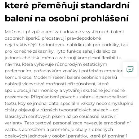
které přeměňují standardní
balení na osobní prohlášení
Možnosti přizpůsobení zabudované v systémech balení
osobních šperků představují pravděpodobně
nejatraktivnější hodnotovou nabídku jak pro podniky, tak
pro konečné zákazníky. Tyto funkce sahají daleko za
jednoduché tisk jména a zahrnují komplexní flexibilitu
návrhu, která vyhovuje různorodým estetickým
preferencím, požadavkům značky i potřebám emocionální
komunikace. Moderní řešení balení osobních šperků
nabízejí vícevrstvé možnosti přizpůsobení, které
spolupracují harmonicky a vytvářejí skutečně jedinečné
prezentace. Přizpůsobení povrchu zahrnuje personalizaci
textu, kdy se jména, data, speciální vzkazy nebo smysluplné
citáty objevují v různých typografických stylech – od
klasických serifových písem až po současné kurzivní
varianty. Tato textová personalizace navazuje emocionální
vazbu s adresátem a proměňuje obaly z obecných
obalových jednotek v osobní památky, které připomínají