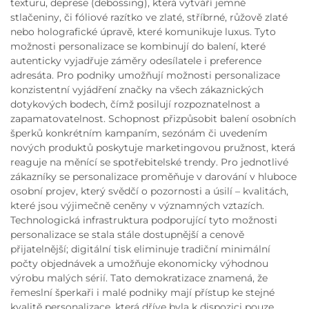
texturu, deprese (debossing), která vytváří jemné
stlačeniny, či fóliové razítko ve zlaté, stříbrné, růžově zlaté
nebo holografické úpravě, které komunikuje luxus. Tyto
možnosti personalizace se kombinují do balení, které
autenticky vyjadřuje záměry odesílatele i preference
adresáta. Pro podniky umožňují možnosti personalizace
konzistentní vyjádření značky na všech zákaznických
dotykových bodech, čímž posilují rozpoznatelnost a
zapamatovatelnost. Schopnost přizpůsobit balení osobních
šperků konkrétním kampaním, sezónám či uvedením
nových produktů poskytuje marketingovou pružnost, která
reaguje na měnící se spotřebitelské trendy. Pro jednotlivé
zákazníky se personalizace proměňuje v darování v hluboce
osobní projev, který svědčí o pozornosti a úsilí – kvalitách,
které jsou výjimečně ceněny v významných vztazích.
Technologická infrastruktura podporující tyto možnosti
personalizace se stala stále dostupnější a cenově
přijatelnější; digitální tisk eliminuje tradiční minimální
počty objednávek a umožňuje ekonomicky výhodnou
výrobu malých sérií. Tato demokratizace znamená, že
řemeslní šperkaři i malé podniky mají přístup ke stejné
kvalitě personalizace, která dříve byla k dispozici pouze