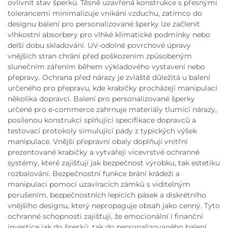
ovlivnit stav šperků. Těsně uzavřená konstrukce s přesnými
tolerancemi minimalizuje vnikání vzduchu, zatímco do
designu balení pro personalizované šperky lze začlenit
vlhkostní absorbery pro vlhké klimatické podmínky nebo
delší dobu skladování. UV-odolné povrchové úpravy
vnějších stran chrání před poškozením způsobeným
slunečním zářením během výkladového vystavení nebo
přepravy. Ochrana před nárazy je zvláště důležitá u balení
určeného pro přepravu, kde krabičky procházejí manipulací
několika dopravci. Balení pro personalizované šperky
určené pro e-commerce zahrnuje materiály tlumící nárazy,
posílenou konstrukci splňující specifikace dopravců a
testovací protokoly simulující pády z typických výšek
manipulace. Vnější přepravní obaly doplňují vnitřní
prezentované krabičky a vytvářejí vícevrstvé ochranné
systémy, které zajišťují jak bezpečnost výrobku, tak estetiku
rozbalování. Bezpečnostní funkce brání krádeži a
manipulaci pomocí uzavíracích zámků s viditelným
porušením, bezpečnostních lepicích pásek a diskrétního
vnějšího designu, který nepropaguje obsah jako cenný. Tyto
ochranné schopnosti zajišťují, že emocionální i finanční
investice jak do šperků, tak do personalizovaného balení