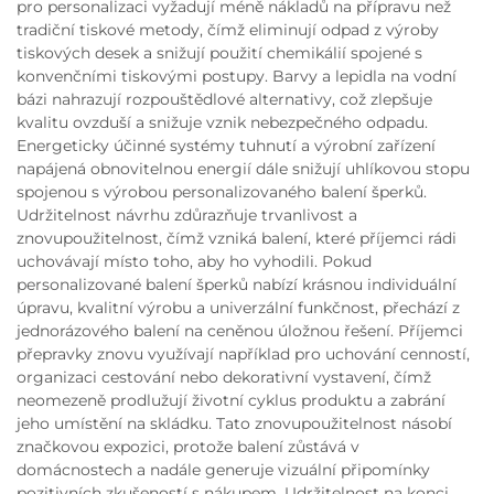
pro personalizaci vyžadují méně nákladů na přípravu než
tradiční tiskové metody, čímž eliminují odpad z výroby
tiskových desek a snižují použití chemikálií spojené s
konvenčními tiskovými postupy. Barvy a lepidla na vodní
bázi nahrazují rozpouštědlové alternativy, což zlepšuje
kvalitu ovzduší a snižuje vznik nebezpečného odpadu.
Energeticky účinné systémy tuhnutí a výrobní zařízení
napájená obnovitelnou energií dále snižují uhlíkovou stopu
spojenou s výrobou personalizovaného balení šperků.
Udržitelnost návrhu zdůrazňuje trvanlivost a
znovupoužitelnost, čímž vzniká balení, které příjemci rádi
uchovávají místo toho, aby ho vyhodili. Pokud
personalizované balení šperků nabízí krásnou individuální
úpravu, kvalitní výrobu a univerzální funkčnost, přechází z
jednorázového balení na ceněnou úložnou řešení. Příjemci
přepravky znovu využívají například pro uchování cenností,
organizaci cestování nebo dekorativní vystavení, čímž
neomezeně prodlužují životní cyklus produktu a zabrání
jeho umístění na skládku. Tato znovupoužitelnost násobí
značkovou expozici, protože balení zůstává v
domácnostech a nadále generuje vizuální připomínky
pozitivních zkušeností s nákupem. Udržitelnost na konci