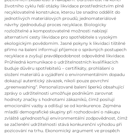
životního cyklu řeší otázky likvidace prostřednictvím plně
recyklovatelné konstrukce, kterou lze snadno oddělit do
jednotlivých materiálových proudů; jednomateriálové
návrhy zjednodušují proces recyklace. Biologicky
rozložitelné a kompostovatelné možnosti nabízejí
alternativní cesty likvidace pro spotřebitele s vysokým
ekologickým povědomím. Jasné pokyny k likvidaci tištěné
přímo na balení informují příjemce o správných postupech
recyklace a zvyšují pravděpodobnost odpovědné likvidace.
Průhledná komunikace o udržitelnostních kvalifikacích
buduje důvěru spotřebitelů – certifikáty, prohlášení o
složení materiálů a vyjádření o environmentálním dopadu
dokazují autentický závazek, nikoli pouze povrchní
„greenwashing“. Personalizované balení šperků obsahující
zprávy o udržitelnosti umožňuje podnikům zarovnat
hodnoty značky s hodnotami zákazníků, čímž posilují
emocionální vazby a odlišují se od konkurence. Zejména
mladší demografické skupiny při rozhodování o nákupu
zvláště upřednostňují environmentální zodpovědnost, čímž
se začlenění udržitelnosti stává konkurenční výhodou při
pozicování na trhu. Ekonomický argument ve prospěch