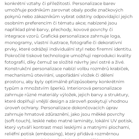
konkrétní vztahy či příležitosti. Personalizace barev
umožňuje podnikům zarovnat obaly podle značkových
pokynů nebo zákazníkům vybrat odstíny odpovídající jejich
osobním preferencím či tématu akce; nabízené jsou
například plné barvy, přechody, kovové povrchy či
integrace vzorů. Grafická personalizace zahrnuje loga,
monogramy, vlastní ilustrace, fotografie či dekorativní
prvky, které odrážejí individuální styl nebo firemní identitu.
Pokročilé tiskové technologie umožňují reprodukci kvality
fotografií, díky čemuž se složité návrhy jeví ostré a živé.
Konstrukční personalizace nabízí volbu rozměrů krabiček,
mechanismů otevírání, uspořádání vložek či dělení
prostoru, aby byly optimálně přizpůsobeny konkrétním
typům a množstvím šperků. Interiorová personalizace
zahrnuje různé materiály výložek, jejich barvy a struktury,
které doplňují vnější design a zároveň poskytují vhodnou
úroveň ochrany. Personalizace dokončovacích úprav
zahrnuje hmatové zdůraznění, jako jsou měkké povrchy
(soft-touch), lesklé nebo matné lamináty, lokální UV potisk,
který vytváří kontrast mezi lesklými a matnými plochami,
reliéfní potisk (embossing), který přidává rozměrnou