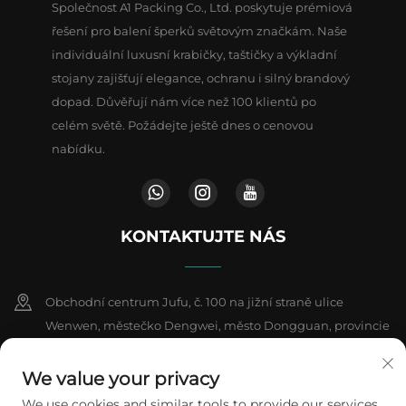
Společnost A1 Packing Co., Ltd. poskytuje prémiová
řešení pro balení šperků světovým značkám. Naše
individuální luxusní krabičky, taštičky a výkladní
stojany zajišťují elegance, ochranu i silný brandový
dopad. Důvěřují nám více než 100 klientů po
celém světě. Požádejte ještě dnes o cenovou
nabídku.
KONTAKTUJTE NÁS
Obchodní centrum Jufu, č. 100 na jižní straně ulice
Wenwen, městečko Dengwei, město Dongguan, provincie
Kuang-tung, Čína
We value your privacy
+86-18802602550
We use cookies and similar tools to provide our services.