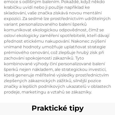
emoce s odlišným balením. Pokaždé, když někdo
krabičku uvidí nebo ji použije například ke
skladování, vaše značka získává novou mentální
expozici. Za sedmé lze prostřednictvím udržitelných
variant personalizovaného balení šperků
komunikovat ekologickou odpovědnost, čímž se
osloví ekologicky zaměření spotřebitelé, kteří dávají
přednost etickému nakupování. Nakonec zvýšení
vnímané hodnoty umožňuje uplatňovat strategie
prémiového cenování, což zlepšuje hrubý zisk při
zachování spokojenosti zákazníků. Tyto
kombinované výhody činí personalizované balení
šperků nejen nákladem, ale strategickou investicí,
která generuje měřitelné výsledky prostřednictvím
zlepšených zákaznických zážitků, silnější pozice
značky a lepších podnikových ukazatelů v oblastech
prodeje, marketingu a vztahů se zákazníky.
Praktické tipy