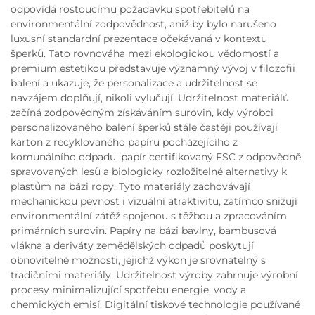
odpovídá rostoucímu požadavku spotřebitelů na
environmentální zodpovědnost, aniž by bylo narušeno
luxusní standardní prezentace očekávaná v kontextu
šperků. Tato rovnováha mezi ekologickou vědomostí a
premium estetikou představuje významný vývoj v filozofii
balení a ukazuje, že personalizace a udržitelnost se
navzájem doplňují, nikoli vylučují. Udržitelnost materiálů
začíná zodpovědným získáváním surovin, kdy výrobci
personalizovaného balení šperků stále častěji používají
karton z recyklovaného papíru pocházejícího z
komunálního odpadu, papír certifikovaný FSC z odpovědně
spravovaných lesů a biologicky rozložitelné alternativy k
plastům na bázi ropy. Tyto materiály zachovávají
mechanickou pevnost i vizuální atraktivitu, zatímco snižují
environmentální zátěž spojenou s těžbou a zpracováním
primárních surovin. Papíry na bázi bavlny, bambusová
vlákna a deriváty zemědělských odpadů poskytují
obnovitelné možnosti, jejichž výkon je srovnatelný s
tradičními materiály. Udržitelnost výroby zahrnuje výrobní
procesy minimalizující spotřebu energie, vody a
chemických emisí. Digitální tiskové technologie používané