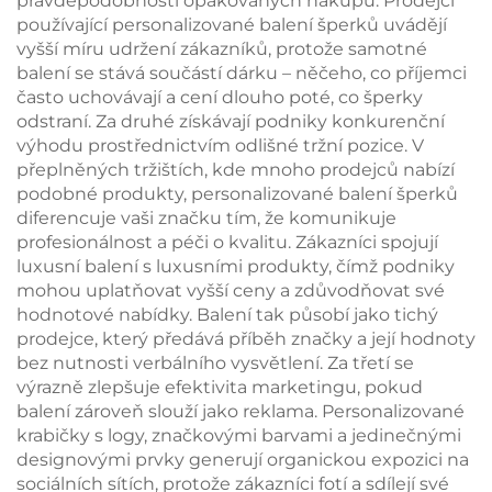
pravděpodobnosti opakovaných nákupů. Prodejci
používající personalizované balení šperků uvádějí
vyšší míru udržení zákazníků, protože samotné
balení se stává součástí dárku – něčeho, co příjemci
často uchovávají a cení dlouho poté, co šperky
odstraní. Za druhé získávají podniky konkurenční
výhodu prostřednictvím odlišné tržní pozice. V
přeplněných tržištích, kde mnoho prodejců nabízí
podobné produkty, personalizované balení šperků
diferencuje vaši značku tím, že komunikuje
profesionálnost a péči o kvalitu. Zákazníci spojují
luxusní balení s luxusními produkty, čímž podniky
mohou uplatňovat vyšší ceny a zdůvodňovat své
hodnotové nabídky. Balení tak působí jako tichý
prodejce, který předává příběh značky a její hodnoty
bez nutnosti verbálního vysvětlení. Za třetí se
výrazně zlepšuje efektivita marketingu, pokud
balení zároveň slouží jako reklama. Personalizované
krabičky s logy, značkovými barvami a jedinečnými
designovými prvky generují organickou expozici na
sociálních sítích, protože zákazníci fotí a sdílejí své