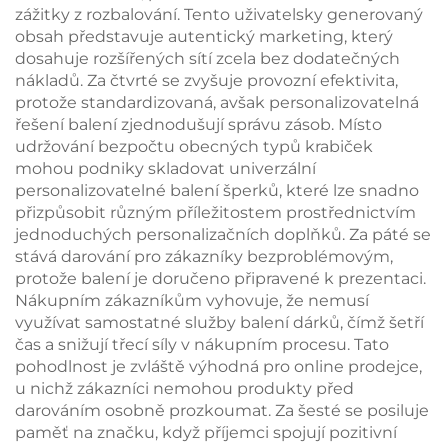
zážitky z rozbalování. Tento uživatelsky generovaný
obsah představuje autentický marketing, který
dosahuje rozšířených sítí zcela bez dodatečných
nákladů. Za čtvrté se zvyšuje provozní efektivita,
protože standardizovaná, avšak personalizovatelná
řešení balení zjednodušují správu zásob. Místo
udržování bezpočtu obecných typů krabiček
mohou podniky skladovat univerzální
personalizovatelné balení šperků, které lze snadno
přizpůsobit různým příležitostem prostřednictvím
jednoduchých personalizačních doplňků. Za páté se
stává darování pro zákazníky bezproblémovým,
protože balení je doručeno připravené k prezentaci.
Nákupním zákazníkům vyhovuje, že nemusí
využívat samostatné služby balení dárků, čímž šetří
čas a snižují třecí síly v nákupním procesu. Tato
pohodlnost je zvláště výhodná pro online prodejce,
u nichž zákazníci nemohou produkty před
darováním osobně prozkoumat. Za šesté se posiluje
paměť na značku, když příjemci spojují pozitivní