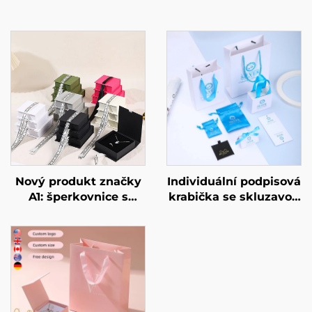
Nový produkt značky
Individuální podpisová
A1: šperkovnice s
krabička se skluzavou
mačkacím
zásuvkou, vysoce
magnetickým víkem a
kvalitní tuhá
stužkou – luxusní
lepenková krabička na
balení pro šperky
ozdoby pro luxusní
(prsteny, hodinky,
náhrdelníky a prsteny,
náušnice, řetízky),
podpisová krabička na
dárková krabička s
šperky