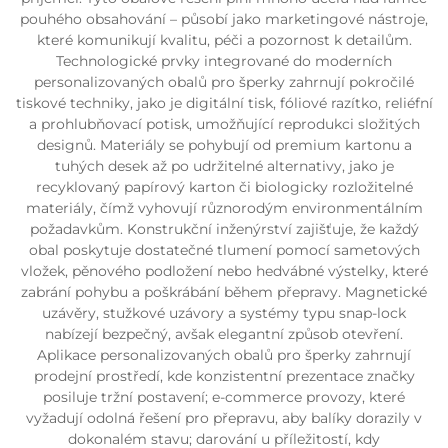
pouhého obsahování – působí jako marketingové nástroje,
které komunikují kvalitu, péči a pozornost k detailům.
Technologické prvky integrované do moderních
personalizovaných obalů pro šperky zahrnují pokročilé
tiskové techniky, jako je digitální tisk, fóliové razítko, reliéfní
a prohlubňovací potisk, umožňující reprodukci složitých
designů. Materiály se pohybují od premium kartonu a
tuhých desek až po udržitelné alternativy, jako je
recyklovaný papírový karton či biologicky rozložitelné
materiály, čímž vyhovují různorodým environmentálním
požadavkům. Konstrukční inženýrství zajišťuje, že každý
obal poskytuje dostatečné tlumení pomocí sametových
vložek, pěnového podložení nebo hedvábné výstelky, které
zabrání pohybu a poškrábání během přepravy. Magnetické
uzávěry, stužkové uzávory a systémy typu snap-lock
nabízejí bezpečný, avšak elegantní způsob otevření.
Aplikace personalizovaných obalů pro šperky zahrnují
prodejní prostředí, kde konzistentní prezentace značky
posiluje tržní postavení; e-commerce provozy, které
vyžadují odolná řešení pro přepravu, aby balíky dorazily v
dokonalém stavu; darování u příležitostí, kdy