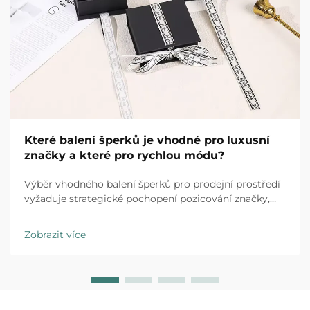
Které balení šperků je vhodné pro luxusní
značky a které pro rychlou módu?
Výběr vhodného balení šperků pro prodejní prostředí
vyžaduje strategické pochopení pozicování značky,
očekávání zákazníků a provozních realit. Luxusní
značky i obchodní řetězce specializující se na rychlou
Zobrazit více
módu působí v zásadně odlišných...