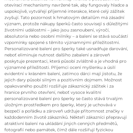
otevírací mechanismy navržené tak, aby fungovaly hladce a
uspokojivě, vytvářejí příjemné interakce, které celý zážitek
zvyšují. Tato pozornost k hmatovým detailům má zásadní
význam, protože nákupy šperků často souvisejí s důležitými
životními událostmi – jako jsou zasnoubení, výročí,
absolutoria nebo osobní milníky – a balení se stává součástí
vzpomínky spojené s těmito významnými příležitostmi.
Personalizované balení pro šperky také usnadňuje darování,
neboť eliminuje nutnost dalšího zabalení a zároveň
poskytuje prezentaci, která působí zvláštně a je vhodná pro
významné příležitosti. Příjemci ocení myšlenku a úsilí
evidentní v krásném balení, zatímco dárci mají jistotu, že
jejich dary působí silným a pozitivním dojmem. Možnost
opakovaného použití rozšiřuje zákaznický zážitek i za
hranice prvního otevření, neboť vysoce kvalitní
personalizované balení pro šperky se často stává trvalým
úložným prostředkem pro šperky, který je uchovává v
bezpečí a pořádku a zároveň udržuje přítomnost značky v
každodenním životě zákazníků. Někteří zákazníci přepravují
atraktivní balení na ukládání jiných cenných předmětů,
fotografií nebo památek, čímž dále rozšiřují fyzickou