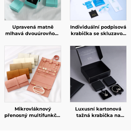
Upravená matně
Individuální podpisová
mlhavá dvouúrovňová
krabička se skluzavou
zásuvková trezorová
zásuvkou, vysoce
krabička s
kvalitní tuhá
geometrickým
lepenková krabička na
designem z lepenky
ozdoby pro luxusní
pro exkluzivní značku
náhrdelníky a prsteny,
šperků – avantgardní
podpisová krabička na
identitní krabička.
šperky
Mikrovláknový
Luxusní kartonová
přenosný multifunkční
tažná krabička na
šperkový pytlík s
šperky s individuálním
možností
logem, tažná zásuvka