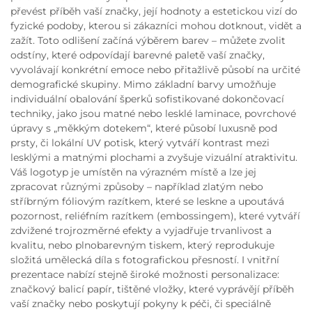
převést příběh vaší značky, její hodnoty a estetickou vizí do
fyzické podoby, kterou si zákazníci mohou dotknout, vidět a
zažít. Toto odlišení začíná výběrem barev – můžete zvolit
odstíny, které odpovídají barevné paletě vaší značky,
vyvolávají konkrétní emoce nebo přitažlivě působí na určité
demografické skupiny. Mimo základní barvy umožňuje
individuální obalování šperků sofistikované dokončovací
techniky, jako jsou matné nebo lesklé laminace, povrchové
úpravy s „měkkým dotekem“, které působí luxusně pod
prsty, či lokální UV potisk, který vytváří kontrast mezi
lesklými a matnými plochami a zvyšuje vizuální atraktivitu.
Váš logotyp je umístěn na výrazném místě a lze jej
zpracovat různými způsoby – například zlatým nebo
stříbrným fóliovým razítkem, které se leskne a upoutává
pozornost, reliéfním razítkem (embossingem), které vytváří
zdvižené trojrozměrné efekty a vyjadřuje trvanlivost a
kvalitu, nebo plnobarevným tiskem, který reprodukuje
složitá umělecká díla s fotografickou přesností. I vnitřní
prezentace nabízí stejně široké možnosti personalizace:
značkový balicí papír, tištěné vložky, které vyprávějí příběh
vaší značky nebo poskytují pokyny k péči, či speciálně