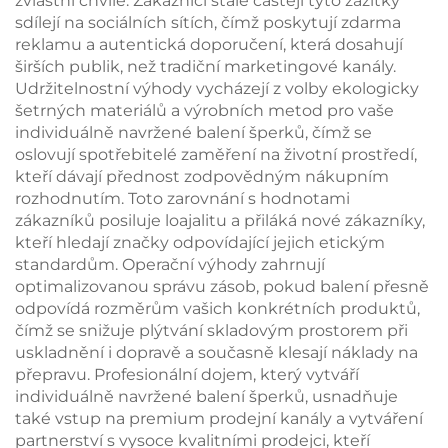
zvláštní chvíle. Zákazníci stále častěji tyto zážitky
sdílejí na sociálních sítích, čímž poskytují zdarma
reklamu a autentická doporučení, která dosahují
širších publik, než tradiční marketingové kanály.
Udržitelnostní výhody vycházejí z volby ekologicky
šetrných materiálů a výrobních metod pro vaše
individuálně navržené balení šperků, čímž se
oslovují spotřebitelé zaměření na životní prostředí,
kteří dávají přednost zodpovědným nákupním
rozhodnutím. Toto zarovnání s hodnotami
zákazníků posiluje loajalitu a přiláká nové zákazníky,
kteří hledají značky odpovídající jejich etickým
standardům. Operační výhody zahrnují
optimalizovanou správu zásob, pokud balení přesně
odpovídá rozměrům vašich konkrétních produktů,
čímž se snižuje plýtvání skladovým prostorem při
uskladnění i dopravě a současně klesají náklady na
přepravu. Profesionální dojem, který vytváří
individuálně navržené balení šperků, usnadňuje
také vstup na premium prodejní kanály a vytváření
partnerství s vysoce kvalitními prodejci, kteří