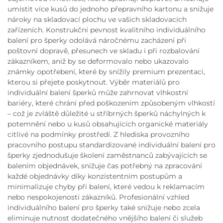
umístit více kusů do jednoho přepravního kartonu a snižuje
nároky na skladovací plochu ve vašich skladovacích
zařízeních. Konstrukční pevnost kvalitního individuálního
balení pro šperky odolává náročnému zacházení při
poštovní dopravě, přesunech ve skladu i při rozbalování
zákazníkem, aniž by se deformovalo nebo ukazovalo
známky opotřebení, které by snížily premium prezentaci,
kterou si přejete poskytnout. Výběr materiálů pro
individuální balení šperků může zahrnovat vlhkostní
bariéry, které chrání před poškozením způsobeným vlhkostí
– což je zvláště důležité u stříbrných šperků náchylných k
potemnění nebo u kusů obsahujících organické materiály
citlivé na podmínky prostředí. Z hlediska provozního
pracovního postupu standardizované individuální balení pro
šperky zjednodušuje školení zaměstnanců zabývajících se
balením objednávek, snižuje čas potřebný na zpracování
každé objednávky díky konzistentním postupům a
minimalizuje chyby při balení, které vedou k reklamacím
nebo nespokojenosti zákazníků. Profesionální vzhled
individuálního balení pro šperky také snižuje nebo zcela
eliminuje nutnost dodatečného vnějšího balení či služeb