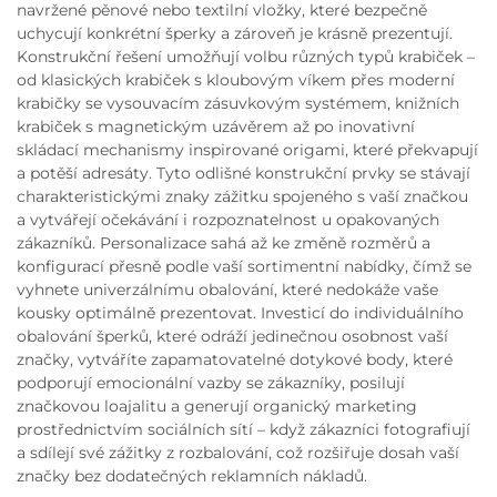
navržené pěnové nebo textilní vložky, které bezpečně
uchycují konkrétní šperky a zároveň je krásně prezentují.
Konstrukční řešení umožňují volbu různých typů krabiček –
od klasických krabiček s kloubovým víkem přes moderní
krabičky se vysouvacím zásuvkovým systémem, knižních
krabiček s magnetickým uzávěrem až po inovativní
skládací mechanismy inspirované origami, které překvapují
a potěší adresáty. Tyto odlišné konstrukční prvky se stávají
charakteristickými znaky zážitku spojeného s vaší značkou
a vytvářejí očekávání i rozpoznatelnost u opakovaných
zákazníků. Personalizace sahá až ke změně rozměrů a
konfigurací přesně podle vaší sortimentní nabídky, čímž se
vyhnete univerzálnímu obalování, které nedokáže vaše
kousky optimálně prezentovat. Investicí do individuálního
obalování šperků, které odráží jedinečnou osobnost vaší
značky, vytváříte zapamatovatelné dotykové body, které
podporují emocionální vazby se zákazníky, posilují
značkovou loajalitu a generují organický marketing
prostřednictvím sociálních sítí – když zákazníci fotografiují
a sdílejí své zážitky z rozbalování, což rozšiřuje dosah vaší
značky bez dodatečných reklamních nákladů.