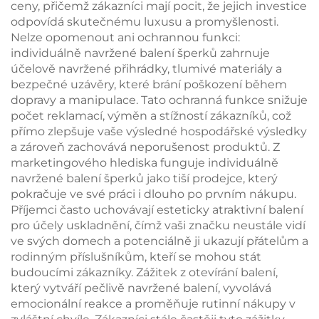
ceny, přičemž zákazníci mají pocit, že jejich investice
odpovídá skutečnému luxusu a promyšlenosti.
Nelze opomenout ani ochrannou funkci:
individuálně navržené balení šperků zahrnuje
účelově navržené přihrádky, tlumivé materiály a
bezpečné uzávěry, které brání poškození během
dopravy a manipulace. Tato ochranná funkce snižuje
počet reklamací, výměn a stížností zákazníků, což
přímo zlepšuje vaše výsledné hospodářské výsledky
a zároveň zachovává neporušenost produktů. Z
marketingového hlediska funguje individuálně
navržené balení šperků jako tiší prodejce, který
pokračuje ve své práci i dlouho po prvním nákupu.
Příjemci často uchovávají esteticky atraktivní balení
pro účely uskladnění, čímž vaši značku neustále vidí
ve svých domech a potenciálně ji ukazují přátelům a
rodinným příslušníkům, kteří se mohou stát
budoucími zákazníky. Zážitek z otevírání balení,
který vytváří pečlivě navržené balení, vyvolává
emocionální reakce a proměňuje rutinní nákupy v