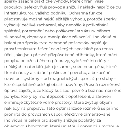
šperky zásadní praktické výhody, které chrání vaše
produkty, zefektivňují provoz a snižují náklady napříč celou
infrastrukturou vašeho podniku. Ochranná funkce
představuje možná nejdůležitější výhodu, protože šperky
vyžadují pečlivé zacházení, aby nedošlo k poškrábání,
splétání, potemnění nebo poškození struktury během
skladování, dopravy a manipulace zákazníků. Individuální
balení pro šperky tyto ochranné požadavky naplňuje
prostřednictvím řešení navržených speciálně pro tento
účel, jako jsou přesně přizpůsobené přihrádky, které brání
pohybu položek během přepravy, vyložené interiéry z
měkkých materiálů, jako je samet, suéd nebo pěna, které
tlumí nárazy a zabrání poškození povrchu, a bezpečné
uzavírací systémy – od magnetických spon až po stuhy –
které spolehlivě udržují obsah uzavřený. Přesná rozměrová
úprava zajišťuje, že každý kus sedí pevně a bez nadměrného
pohybu, který by mohl způsobit opotřebení, a zároveň
eliminuje zbytečné volné prostory, které zvyšují objem i
náklady na přepravu. Tato optimalizace rozměrů se přímo
promítá do provozních úspor: efektivně dimenzované
individuální balení pro šperky snižuje poplatky za
objemovou hmotnost, které uplatňují dopravci, umožňuje