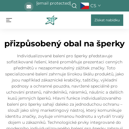
[email protected]
CS
Získat nabídku
přizpůsobený obal na šperky
Individualizované balení pro šperky představuje
sofistikované řešení, které proměňuje prezentaci cenných
předmětů v nezapomenutelný zážitek značky. Toto
specializované balení zahrnuje širokou škálu produktů, jako
jsou například zákaznické krabičky, taštičky, výkladní
podnosy a ochranné pouzdra, navržené speciálně pro
uchování prstenů, náhrdelníků, náramků, náušnic a dalších
kusů jemných šperků. Hlavní funkce individualizovaného
balení pro šperky sahají daleko za jednoduchou ochranu –
slouží jako silný marketingový nástroj, který komunikuje
identitu značky, zvyšuje vnímanou hodnotu a vytváří trvalý
dojem u zákazníků. Technologické prvky integrované do
moderního individualizovaného balení pro šperky zahrnují