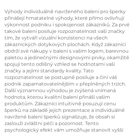
individuálního
s mašličkovou stuhou
gravírování pro
pro balení
Výhody individuálně navrženého balení pro šperky
náušnice, prsteny,
náhrdelníků, prstenů,
přinášejí hmatatelné výhody, které přímo ovlivňují
náhrdelníky a hodinky
náušnic a náramků
výkonnost podniku i spokojenost zákazníků. Za prvé
– svinovací provedení
takové balení posiluje rozpoznatelnost vaší značky
tím, že vytváří vizuální konzistenci na všech
zákaznických dotykových plochách. Když zákazníci
obdrží své nákupy v balení s vaším logem, barevnou
paletou a jedinečnými designovými prvky, okamžitě
spojují tento odlišný vzhled se hodnotami vaší
značky a jejími standardy kvality. Tato
rozpoznatelnost se postupně posiluje a činí váš
podnik zapamatovatelnějším v přeplněných trzích.
Další významnou výhodou je zvýšená vnímaná
hodnota, kterou kvalitní balení přináší vašim
produktům. Zákazníci intuitivně posuzují cenu
šperků na základě jejich prezentace a individuálně
navržené balení šperků signalizuje, že obsah si
zaslouží zvláštní péči a pozornost. Tento
psychologický efekt vám umožňuje stanovit vyšší