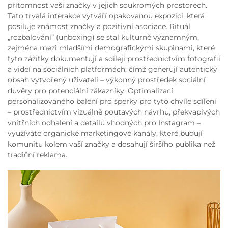
přítomnost vaší značky v jejich soukromých prostorech.
Tato trvalá interakce vytváří opakovanou expozici, která
posiluje známost značky a pozitivní asociace. Rituál
„rozbalování“ (unboxing) se stal kulturně významným,
zejména mezi mladšími demografickými skupinami, které
tyto zážitky dokumentují a sdílejí prostřednictvím fotografií
a videí na sociálních platformách, čímž generují autentický
obsah vytvořený uživateli – výkonný prostředek sociální
důvěry pro potenciální zákazníky. Optimalizací
personalizovaného balení pro šperky pro tyto chvíle sdílení
– prostřednictvím vizuálně poutavých návrhů, překvapivých
vnitřních odhalení a detailů vhodných pro Instagram –
využíváte organické marketingové kanály, které budují
komunitu kolem vaší značky a dosahují širšího publika než
tradiční reklama.