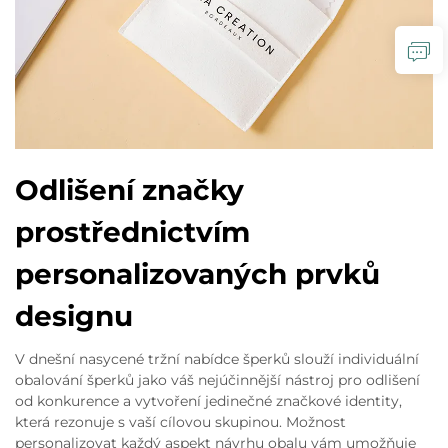
Odlišení značky
prostřednictvím
personalizovaných prvků
designu
V dnešní nasycené tržní nabídce šperků slouží individuální
obalování šperků jako váš nejúčinnější nástroj pro odlišení
od konkurence a vytvoření jedinečné značkové identity,
která rezonuje s vaší cílovou skupinou. Možnost
personalizovat každý aspekt návrhu obalu vám umožňuje