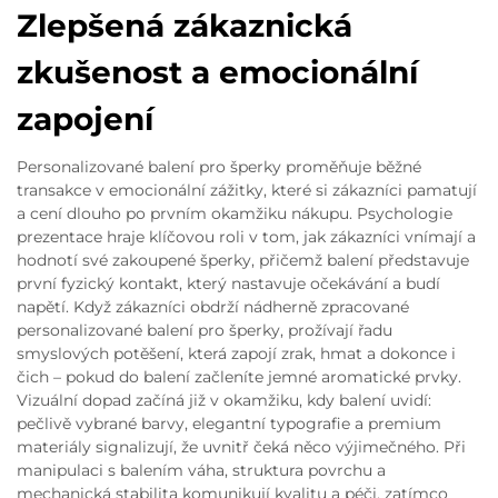
Zlepšená zákaznická
zkušenost a emocionální
zapojení
Personalizované balení pro šperky proměňuje běžné
transakce v emocionální zážitky, které si zákazníci pamatují
a cení dlouho po prvním okamžiku nákupu. Psychologie
prezentace hraje klíčovou roli v tom, jak zákazníci vnímají a
hodnotí své zakoupené šperky, přičemž balení představuje
první fyzický kontakt, který nastavuje očekávání a budí
napětí. Když zákazníci obdrží nádherně zpracované
personalizované balení pro šperky, prožívají řadu
smyslových potěšení, která zapojí zrak, hmat a dokonce i
čich – pokud do balení začleníte jemné aromatické prvky.
Vizuální dopad začíná již v okamžiku, kdy balení uvidí:
pečlivě vybrané barvy, elegantní typografie a premium
materiály signalizují, že uvnitř čeká něco výjimečného. Při
manipulaci s balením váha, struktura povrchu a
mechanická stabilita komunikují kvalitu a péči, zatímco