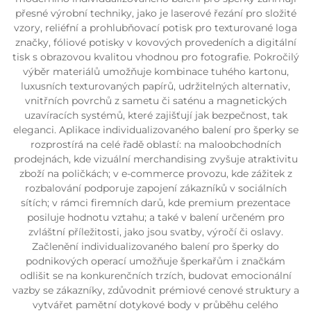
přesné výrobní techniky, jako je laserové řezání pro složité
vzory, reliéfní a prohlubňovací potisk pro texturované loga
značky, fóliové potisky v kovových provedeních a digitální
tisk s obrazovou kvalitou vhodnou pro fotografie. Pokročilý
výběr materiálů umožňuje kombinace tuhého kartonu,
luxusních texturovaných papírů, udržitelných alternativ,
vnitřních povrchů z sametu či saténu a magnetických
uzavíracích systémů, které zajišťují jak bezpečnost, tak
eleganci. Aplikace individualizovaného balení pro šperky se
rozprostírá na celé řadě oblastí: na maloobchodních
prodejnách, kde vizuální merchandising zvyšuje atraktivitu
zboží na poličkách; v e-commerce provozu, kde zážitek z
rozbalování podporuje zapojení zákazníků v sociálních
sítích; v rámci firemních darů, kde premium prezentace
posiluje hodnotu vztahu; a také v balení určeném pro
zvláštní příležitosti, jako jsou svatby, výročí či oslavy.
Začlenění individualizovaného balení pro šperky do
podnikových operací umožňuje šperkařům i značkám
odlišit se na konkurenčních trzích, budovat emocionální
vazby se zákazníky, zdůvodnit prémiové cenové struktury a
vytvářet pamětní dotykové body v průběhu celého