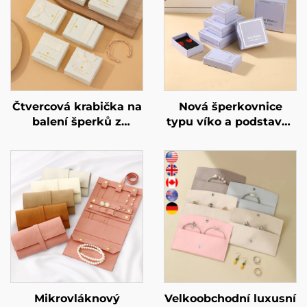
Čtvercová krabička na
Nová šperkovnice
balení šperků z
typu víko a podstavec
výrobního skladu
– fialová lavandulová
značky A1, béžová, s
obdélníková
mašlí – pro prstýnky,
šperkovnice s
náušnice, náhrdelníky
jednoduchým vzorem
a náramky, dárková
pro ukládání prstenů a
krabička, velkoobchod
náhrdelníků
Mikrovláknový
Velkoobchodní luxusní