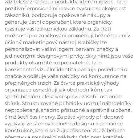
zážitek se značkou i produkty, které nabízíte. Tato
pozitivní emocionální reakce zvyšuje spokojenost
zákazníků, podporuje opakované nákupy a
generuje ústní doporučení, které organicky
rozšiřuje vaši zákaznickou základnu. Za třetí
možnosti pro značkování proměňují běžné balení v
účinný marketingový nástroj. Krabičky lze
personalizovat vaším logem, barvami značky a
jedinečnými designovými prvky, díky nimž jsou vaše
produkty okamžitě rozpoznatelné. Tato
konzistentní vizuální identita posiluje povědomí o
značce a odlišuje vaše nabídky od konkurence na
přeplněných trzích. Za čtvrté praktické výhody
organizace usnadňují jak obchodníkům, tak
spotřebitelům efektivní správu zásob i osobních
sbírek. Strukturované přihrádky udržují náhrdelníky
nepropletené, snadno přístupné a správně uložené,
čímž šetří čas i nervy. Za páté výhody při dopravě
vyplývají ze stohovatelného designu a ochranné
konstrukce, které snižují poškození zboží během
přepravy a související náklady. Odolnost krabiček