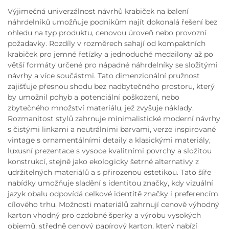
Výjimečná univerzálnost návrhů krabiček na balení
náhrdelníků umožňuje podnikům najít dokonalá řešení bez
ohledu na typ produktu, cenovou úroveň nebo provozní
požadavky. Rozdíly v rozměrech sahají od kompaktních
krabiček pro jemné řetízky a jednoduché medailony až po
větší formáty určené pro nápadné náhrdelníky se složitými
návrhy a více součástmi. Tato dimenzionální pružnost
zajišťuje přesnou shodu bez nadbytečného prostoru, který
by umožnil pohyb a potenciální poškození, nebo
zbytečného množství materiálu, jež zvyšuje náklady.
Rozmanitost stylů zahrnuje minimalistické moderní návrhy
s čistými linkami a neutrálními barvami, verze inspirované
vintage s ornamentálními detaily a klasickými materiály,
luxusní prezentace s vysoce kvalitními povrchy a složitou
konstrukcí, stejně jako ekologicky šetrné alternativy z
udržitelných materiálů a s přirozenou estetikou. Tato šíře
nabídky umožňuje sladění s identitou značky, kdy vizuální
jazyk obalu odpovídá celkové identitě značky i preferencím
cílového trhu. Možnosti materiálů zahrnují cenově výhodný
karton vhodný pro ozdobné šperky a výrobu vysokých
objemů, středně cenový papírový karton, který nabízí