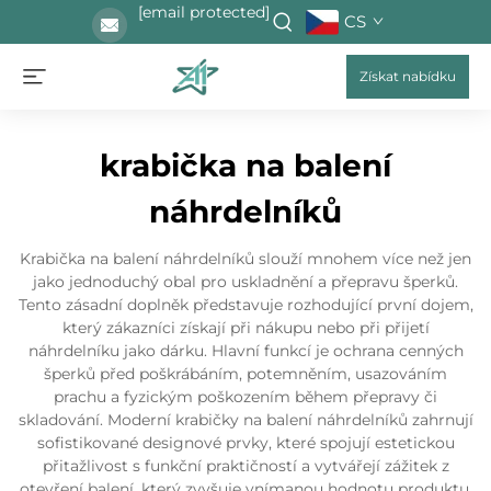
[email protected]
CS
Získat nabídku
krabička na balení
náhrdelníků
Krabička na balení náhrdelníků slouží mnohem více než jen
jako jednoduchý obal pro uskladnění a přepravu šperků.
Tento zásadní doplněk představuje rozhodující první dojem,
který zákazníci získají při nákupu nebo při přijetí
náhrdelníku jako dárku. Hlavní funkcí je ochrana cenných
šperků před poškrábáním, potemněním, usazováním
prachu a fyzickým poškozením během přepravy či
skladování. Moderní krabičky na balení náhrdelníků zahrnují
sofistikované designové prvky, které spojují estetickou
přitažlivost s funkční praktičností a vytvářejí zážitek z
otevření balení, který zvyšuje vnímanou hodnotu produktu.