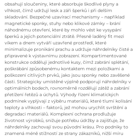
obsahují sloučeniny, které absorbuje škodlivé plyny a
vlhkost, čímž udržují lesk a záři šperků i při delším
skladování. Bezpečné uzavírací mechanismy – například
magnetické sponky, stuhy nebo klikové zámky – brání
náhodnému otevření, které by mohlo vést ke vysypání
šperků a jejich potenciální ztrátě. Přesně laděný fit mezi
víkem a dnem vytváří uzavřené prostředí, které
minimalizuje pronikání prachu a udržuje náhrdelníky čisté a
připravené k výstavnímu zobrazení. Kompartimentované
konstrukce oddělují jednotlivé kusy, čímž zabrání splétání,
poškrábání způsobenému kontaktem mezi položkami a
poškození citlivých prvků, jako jsou sponky nebo zavěšené
části. Strategicky umístěné výplně podporují náhrdelníky v
optimálních bodech, rovnoměrně rozdělují zátěž a zabrání
přetížení řetězů a úchytů. Výhody řízení klimatických
podmínek vyplývají z výběru materiálů, které tlumí kolísání
teploty a vlhkosti – faktorů, jež mohou urychlit svrštění a
degradaci materiálů. Komplexní ochrana prodlužuje
životnost výrobků, snižuje potřebu údržby a zajišťuje, že
náhrdelníky zachovají svou původní krásu. Pro podniky to
znamená méně stížností ze strany zákazníků, nižší míru