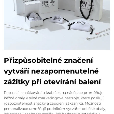
Přizpůsobitelné značení
vytváří nezapomenutelné
zážitky při otevírání balení
Potenciál značkování u krabiček na náušnice proměňuje
běžné obaly v silné marketingové nástroje, které posilují
rozpoznatelnost značky a zapojení zákazníků. Možnosti
personalizace umožňují podnikům vytvářet odlišné obaly,