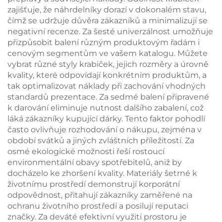
zajišťuje, že náhrdelníky dorazí v dokonalém stavu,
čímž se udržuje důvěra zákazníků a minimalizují se
negativní recenze. Za šesté univerzálnost umožňuje
přizpůsobit balení různým produktovým řadám i
cenovým segmentům ve vašem katalogu. Můžete
vybrat různé styly krabiček, jejich rozměry a úrovně
kvality, které odpovídají konkrétním produktům, a
tak optimalizovat náklady při zachování vhodných
standardů prezentace. Za sedmé balení připravené
k darování eliminuje nutnost dalšího zabalení, což
láká zákazníky kupující dárky. Tento faktor pohodlí
často ovlivňuje rozhodování o nákupu, zejména v
období svátků a jiných zvláštních příležitostí. Za
osmé ekologické možnosti řeší rostoucí
environmentální obavy spotřebitelů, aniž by
docházelo ke zhoršení kvality. Materiály šetrné k
životnímu prostředí demonstrují korporátní
odpovědnost, přitahují zákazníky zaměřené na
ochranu životního prostředí a posilují reputaci
značky. Za deváté efektivní využití prostoru je