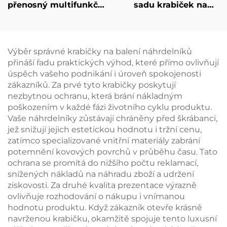
přenosný multifunkční
sadu krabiček na
šperkový pytlík s
šperky s individuálním
možností
logem pro
individuálního
náhrdelníky, prstýnky
gravírování pro
a náušnice, krabička s
Výběr správné krabičky na balení náhrdelníků
náušnice, prsteny,
třídou pro balení,
přináší řadu praktických výhod, které přímo ovlivňují
náhrdelníky a hodinky
personalizovaná
úspěch vašeho podnikání i úroveň spokojenosti
– svinovací provedení
dárková krabička,
zákazníků. Za prvé tyto krabičky poskytují
dávkové balení
nezbytnou ochranu, která brání nákladným
poškozením v každé fázi životního cyklu produktu.
Vaše náhrdelníky zůstávají chráněny před škrábanci,
jež snižují jejich estetickou hodnotu i tržní cenu,
zatímco specializované vnitřní materiály zabrání
potemnění kovových povrchů v průběhu času. Tato
ochrana se promítá do nižšího počtu reklamací,
snížených nákladů na náhradu zboží a udržení
ziskovosti. Za druhé kvalita prezentace výrazně
ovlivňuje rozhodování o nákupu i vnímanou
hodnotu produktu. Když zákazník otevře krásně
navrženou krabičku, okamžitě spojuje tento luxusní