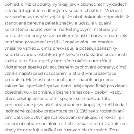
pohled, čímž produkty vynikají jak v obchodních výkladech,
tak na fotografiích sdílených v sociálních sítích. Možnosti
barevného vyrovnání zajišťují, že obal dokonale odpovídá již
stanovené barevné paletě značky a udržuje vizuální
konzistenci napříč všemi marketingovými materiály a
kontaktními body se zákazníkem. Vlastní barvy a materiály
vnitřního provedení rozšiřují značkování i za hranice
vnějšího vzhledu, čímž překvapují a potěšují zákazníky
koordinovanou estetikou, jež svědčí o důkladné pozornosti
k detailům. Strategicky umístěné okénka umožňují
viditelnost šperků při současném zachování ochrany, čímž
vzniká napětí před rozbalením a atraktivní prezentace
produktů. Možnosti personalizace – například jméno
zákazníka, speciální zpráva nebo údaje specifické pro danou
objednávku – proměňují běžné transakce v osobní vazby,
které posilují emocionální spojení se značkou. Tato
personalizace je zvláště atraktivní pro kupující, kteří hledají
jedinečné způsoby prezentace darů. Zážitek z rozbalování
čím dál více ovlivňuje rozhodování o nákupu i chování při
sdílení obsahu v sociálních sítích – zákazníci totiž atraktivní
obaly fotografují a sdílejí na různých platformách. Toto