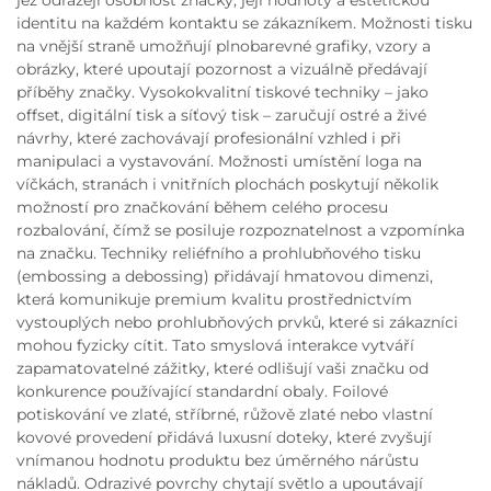
jež odrážejí osobnost značky, její hodnoty a estetickou
identitu na každém kontaktu se zákazníkem. Možnosti tisku
na vnější straně umožňují plnobarevné grafiky, vzory a
obrázky, které upoutají pozornost a vizuálně předávají
příběhy značky. Vysokokvalitní tiskové techniky – jako
offset, digitální tisk a síťový tisk – zaručují ostré a živé
návrhy, které zachovávají profesionální vzhled i při
manipulaci a vystavování. Možnosti umístění loga na
víčkách, stranách i vnitřních plochách poskytují několik
možností pro značkování během celého procesu
rozbalování, čímž se posiluje rozpoznatelnost a vzpomínka
na značku. Techniky reliéfního a prohlubňového tisku
(embossing a debossing) přidávají hmatovou dimenzi,
která komunikuje premium kvalitu prostřednictvím
vystouplých nebo prohlubňových prvků, které si zákazníci
mohou fyzicky cítit. Tato smyslová interakce vytváří
zapamatovatelné zážitky, které odlišují vaši značku od
konkurence používající standardní obaly. Foilové
potiskování ve zlaté, stříbrné, růžově zlaté nebo vlastní
kovové provedení přidává luxusní doteky, které zvyšují
vnímanou hodnotu produktu bez úměrného nárůstu
nákladů. Odrazivé povrchy chytají světlo a upoutávají