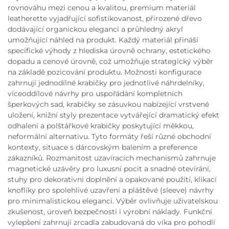
rovnováhu mezi cenou a kvalitou, premium materiál
leatherette vyjadřující sofistikovanost, přirozené dřevo
dodávající organickou eleganci a průhledný akryl
umožňující náhled na produkt. Každý materiál přináší
specifické výhody z hlediska úrovně ochrany, estetického
dopadu a cenové úrovně, což umožňuje strategický výběr
na základě pozicování produktu. Možnosti konfigurace
zahrnují jednodílné krabičky pro jednotlivé náhrdelníky,
víceoddílové návrhy pro uspořádání kompletních
šperkových sad, krabičky se zásuvkou nabízející vrstvené
uložení, knižní styly prezentace vytvářející dramatický efekt
odhalení a polštářkové krabičky poskytující měkkou,
neformální alternativu. Tyto formáty řeší různé obchodní
kontexty, situace s dárcovským balením a preference
zákazníků. Rozmanitost uzavíracích mechanismů zahrnuje
magnetické uzávěry pro luxusní pocit a snadné otevírání,
stuhy pro dekorativní doplnění a opakované použití, klikací
knoflíky pro spolehlivé uzavření a pláštěvé (sleeve) návrhy
pro minimalistickou eleganci. Výběr ovlivňuje uživatelskou
zkušenost, úroveň bezpečnosti i výrobní náklady. Funkční
vylepšení zahrnují zrcadla zabudovaná do víka pro pohodlí