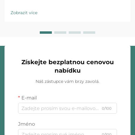
kritickým krokem, který může významně ovlivnit
pověst vaší značky, spokojenost zákazníků a celkovou
Zobrazit více
rentabilitu. Ať už jste prodejcem šperků v obchodě, e-
shopem nebo značkou...
Získejte bezplatnou cenovou
nabídku
Náš zástupce vám brzy zavolá.
E-mail
0/100
Jméno
0/100