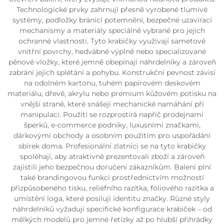
Technologické prvky zahrnují přesně vyrobené tlumivé
systémy, podložky bránící potemnění, bezpečné uzavírací
mechanismy a materiály speciálně vybrané pro jejich
ochranné vlastnosti. Tyto krabičky využívají sametové
vnitřní povrchy, hedvábné výplně nebo specializované
pěnové vložky, které jemně obepínají náhrdelníky a zároveň
zabrání jejich splétání a pohybu. Konstrukční pevnost závisí
na odolném kartonu, tuhém papírovém deskovém
materiálu, dřevě, akrylu nebo premium kůžovém potisku na
vnější straně, které snášejí mechanické namáhání při
manipulaci. Použití se rozprostírá napříč prodejnami
šperků, e-commerce podniky, luxusními značkami,
dárkovými obchody a osobním použitím pro uspořádání
sbírek doma. Profesionální zlatníci se na tyto krabičky
spoléhají, aby atraktivně prezentovali zboží a zároveň
zajistili jeho bezpečnou doručení zákazníkům. Balení plní
také brandingovou funkci prostřednictvím možností
přizpůsobeného tisku, reliéfního razítka, fóliového razítka a
umístění loga, které posilují identitu značky. Různé styly
náhrdelníků vyžadují specifické konfigurace krabiček – od
mělkých modelů pro jemné řetízky až po hlubší přihrádky