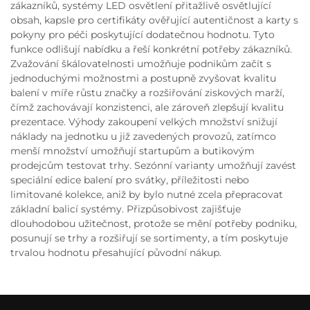
zákazníků, systémy LED osvětlení přitažlivě osvětlující
obsah, kapsle pro certifikáty ověřující autentičnost a karty s
pokyny pro péči poskytující dodatečnou hodnotu. Tyto
funkce odlišují nabídku a řeší konkrétní potřeby zákazníků.
Zvažování škálovatelnosti umožňuje podnikům začít s
jednoduchými možnostmi a postupně zvyšovat kvalitu
balení v míře růstu značky a rozšiřování ziskových marží,
čímž zachovávají konzistenci, ale zároveň zlepšují kvalitu
prezentace. Výhody zakoupení velkých množství snižují
náklady na jednotku u již zavedených provozů, zatímco
menší množství umožňují startupům a butikovým
prodejcům testovat trhy. Sezónní varianty umožňují zavést
speciální edice balení pro svátky, příležitosti nebo
limitované kolekce, aniž by bylo nutné zcela přepracovat
základní balicí systémy. Přizpůsobivost zajišťuje
dlouhodobou užitečnost, protože se mění potřeby podniku,
posunují se trhy a rozšiřují se sortimenty, a tím poskytuje
trvalou hodnotu přesahující původní nákup.