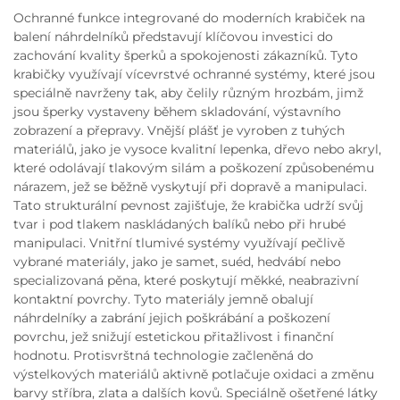
Ochranné funkce integrované do moderních krabiček na
balení náhrdelníků představují klíčovou investici do
zachování kvality šperků a spokojenosti zákazníků. Tyto
krabičky využívají vícevrstvé ochranné systémy, které jsou
speciálně navrženy tak, aby čelily různým hrozbám, jimž
jsou šperky vystaveny během skladování, výstavního
zobrazení a přepravy. Vnější plášť je vyroben z tuhých
materiálů, jako je vysoce kvalitní lepenka, dřevo nebo akryl,
které odolávají tlakovým silám a poškození způsobenému
nárazem, jež se běžně vyskytují při dopravě a manipulaci.
Tato strukturální pevnost zajišťuje, že krabička udrží svůj
tvar i pod tlakem naskládaných balíků nebo při hrubé
manipulaci. Vnitřní tlumivé systémy využívají pečlivě
vybrané materiály, jako je samet, suéd, hedvábí nebo
specializovaná pěna, které poskytují měkké, neabrazivní
kontaktní povrchy. Tyto materiály jemně obalují
náhrdelníky a zabrání jejich poškrábání a poškození
povrchu, jež snižují estetickou přitažlivost i finanční
hodnotu. Protisvrštná technologie začleněná do
výstelkových materiálů aktivně potlačuje oxidaci a změnu
barvy stříbra, zlata a dalších kovů. Speciálně ošetřené látky