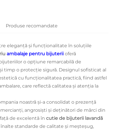
Produse recomandate
e eleganță și funcționalitate în soluțiile
riu
ambalaje pentru bijuterii
oferă
 bijuteriilor o opțiune remarcabilă de
i timp o protecție sigură. Designul sofisticat al
tetică cu funcționalitatea practică, fiind astfel
balare, care reflectă calitatea și atenția la
compania noastră și-a consolidat o prezență
ercianți, angrosiști și deținători de mărci din
față de excelentă în
cutie de bijuterii lavandă
 înalte standarde de calitate și meșteșug,