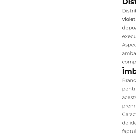
Dis
Distr
viole
depoz
execu
Aspec
ambal
compe
Îmb
Brand
pentr
acest
premiu
Carac
de id
faptu