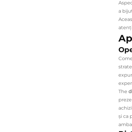
Aspect
a biju
Acea
atenți
Apl
Ope
Comer
strate
expun
exper
The
d
preze
achizi
și ca
ambal