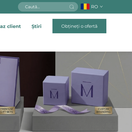
RO
Obțineți o ofertă
az client
Știri