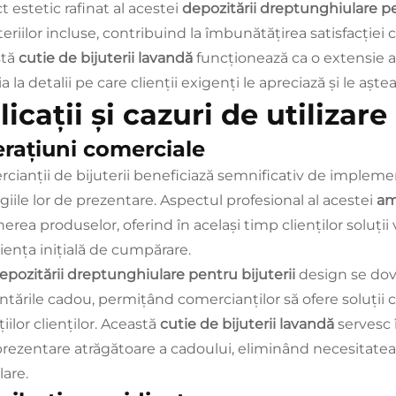
 estetic rafinat al acestei
depozitării dreptunghiulare pe
teriilor incluse, contribuind la îmbunătățirea satisfacției cl
stă
cutie de bijuterii lavandă
funcționează ca o extensie a 
a la detalii pe care clienții exigenți le apreciază și le aște
icații și cazuri de utilizare
rațiuni comerciale
cianții de bijuterii beneficiază semnificativ de implem
giile lor de prezentare. Aspectul profesional al acestei
am
erea produselor, oferind în același timp clienților soluți
iența inițială de cumpărare.
epozitării dreptunghiulare pentru bijuterii
design se dov
ntările cadou, permițând comercianților să ofere soluți
țiilor clienților. Această
cutie de bijuterii lavandă
servesc 
 prezentare atrăgătoare a cadoului, eliminând necesitatea
are.