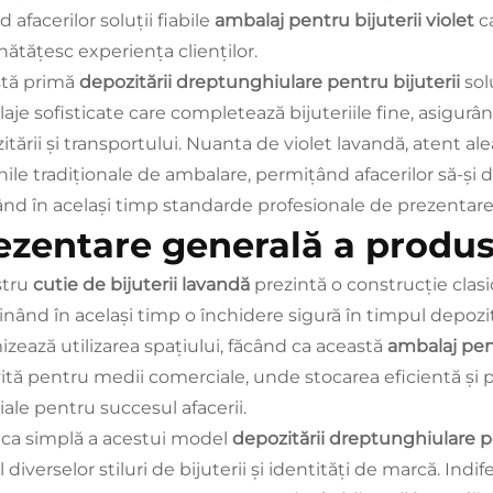
d afacerilor soluții fiabile
ambalaj pentru bijuterii violet
c
ătățesc experiența clienților.
tă primă
depozitării dreptunghiulare pentru bijuterii
sol
aje sofisticate care completează bijuteriile fine, asigurâ
tării și transportului. Nuanta de violet lavandă, atent alea
nile tradiționale de ambalare, permițând afacerilor să-și 
ând în același timp standarde profesionale de prezentare
ezentare generală a produs
stru
cutie de bijuterii lavandă
prezintă o construcție clasi
nând în același timp o închidere sigură în timpul depozit
izează utilizarea spațiului, făcând ca această
ambalaj pent
vită pentru medii comerciale, unde stocarea eficientă și 
iale pentru succesul afacerii.
ica simplă a acestui model
depozitării dreptunghiulare p
 diverselor stiluri de bijuterii și identități de marcă. Indi