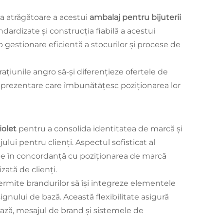
ea atrăgătoare a acestui
ambalaj pentru bijuterii
ardizate și construcția fiabilă a acestui
 o gestionare eficientă a stocurilor și procese de
rațiunile angro să-și diferențieze ofertele de
 prezentare care îmbunătățesc poziționarea lor
iolet
pentru a consolida identitatea de marcă și
ui pentru clienți. Aspectul sofisticat al
te în concordanță cu poziționarea de marcă
zată de clienți.
ermite brandurilor să își integreze elementele
gnului de bază. Această flexibilitate asigură
ză, mesajul de brand și sistemele de