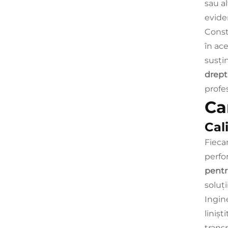
sau a
eviden
Constr
în ac
susți
drept
profe
Car
Cal
Fieca
perfo
pentru
soluț
Ingin
liniș
trans