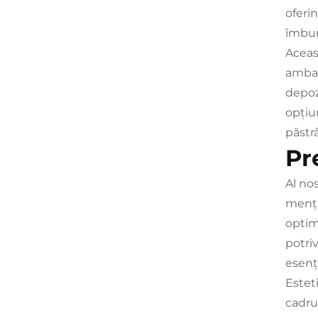
oferin
îmbun
Aceas
ambal
depozi
opțiu
păstr
Pr
Al no
menți
optim
potri
esenț
Estet
cadrul