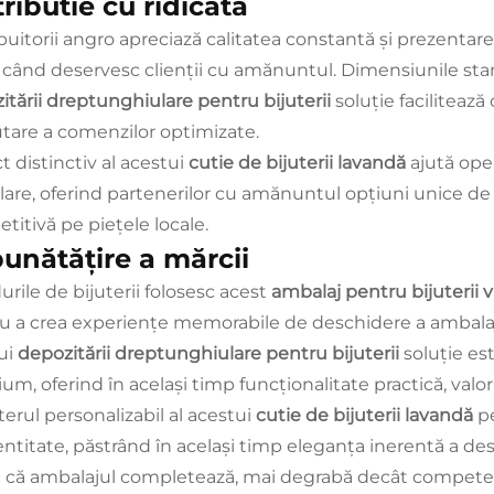
tributie cu ridicata
ibuitorii angro apreciază calitatea constantă și prezentar
t
când deservesc clienții cu amănuntul. Dimensiunile stand
itării dreptunghiulare pentru bijuterii
soluție facilitează
tare a comenzilor optimizate.
t distinctiv al acestui
cutie de bijuterii lavandă
ajută ope
are, oferind partenerilor cu amănuntul opțiuni unice de
titivă pe piețele locale.
unătățire a mărcii
urile de bijuterii folosesc acest
ambalaj pentru bijuterii v
u a crea experiențe memorabile de deschidere a ambalajul
ui
depozitării dreptunghiulare pentru bijuterii
soluție es
m, oferind în același timp funcționalitate practică, valori
terul personalizabil al acestui
cutie de bijuterii lavandă
p
entitate, păstrând în același timp eleganța inerentă a desi
l că ambalajul completează, mai degrabă decât competea