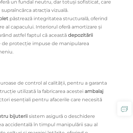
oferă un fundal neutru, dar totuși sofisticat, care
 supraîncărca atracția vizuală.
iolet
păstrează integritatea structurală, oferind
 al capacului. Interiorul oferă amortizare și
urând astfel faptul că această
depozitării
le de protecție impuse de manipularea
meniu.
roase de control al calității, pentru a garanta
cție utilizată la fabricarea acestei
ambalaj
actori esențiali pentru afacerile care necesită
tru bijuterii
sistem asigură o deschidere
ea accidentală în timpul manipulării sau al
e colțuri și margini întărite, oferind o