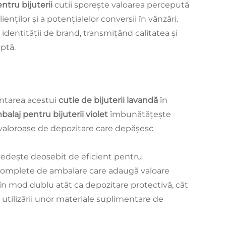
ntru bijuterii
cutii sporește valoarea percepută
ienților și a potențialelor conversii în vânzări.
identității de brand, transmițând calitatea și
aptă.
entarea acestui
cutie de bijuterii lavandă
în
balaj pentru bijuterii violet
îmbunătățește
i valoroase de depozitare care depășesc
edește deosebit de eficient pentru
i complete de ambalare care adaugă valoare
în mod dublu atât ca depozitare protectivă, cât
 utilizării unor materiale suplimentare de