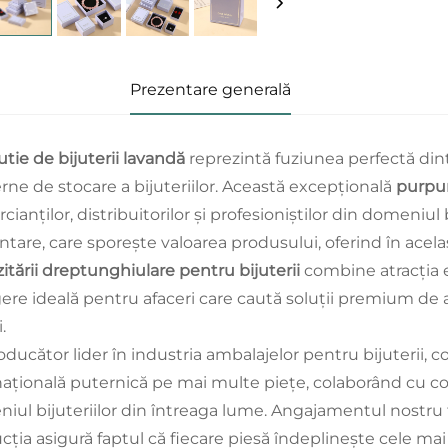
Prezentare generală
utie de bijuterii lavandă
reprezintă fuziunea perfectă dintr
ne de stocare a bijuteriilor. Această excepțională
purpu
ianților, distribuitorilor și profesioniștilor din domeniul
tare, care sporește valoarea produsului, oferind în acelaș
itării dreptunghiulare pentru bijuterii
combine atracția es
gere ideală pentru afaceri care caută soluții premium de am
.
oducător lider în industria ambalajelor pentru bijuterii, 
națională puternică pe mai multe piețe, colaborând cu com
iul bijuteriilor din întreaga lume. Angajamentul nostru 
cția asigură faptul că fiecare piesă îndeplinește cele mai