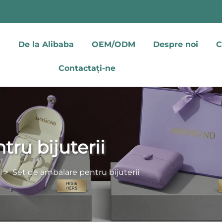
De la Alibaba
OEM/ODM
Despre noi
C
Contactați-ne
ru bijuterii
i
>
Set de ambalare pentru bijuterii