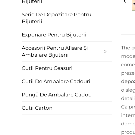
Bijuterii
Serie De Depozitare Pentru
Bijuterii
Exponare Pentru Bijuterii
The
c
Accesorii Pentru Afisare Și
Ambalare Bijuterii
moder
comerc
Cutii Pentru Ceasuri
prezen
Cutii De Ambalare Cadouri
depoz
o ale
Pungă De Ambalare Cadou
detalii
Ca pr
Cutii Carton
inter
domen
produ