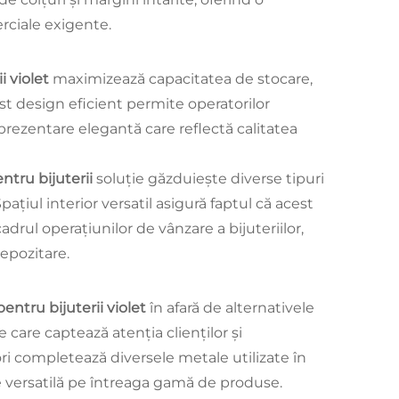
erciale exigente.
i violet
maximizează capacitatea de stocare,
t design eficient permite operatorilor
 prezentare elegantă care reflectă calitatea
ntru bijuterii
soluție găzduiește diverse tipuri
pațiul interior versatil asigură faptul că acest
adrul operațiunilor de vânzare a bijuteriilor,
epozitare.
entru bijuterii violet
în afară de alternativele
 care captează atenția clienților și
ori completează diversele metale utilizate în
tate versatilă pe întreaga gamă de produse.