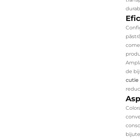
durabi
Efi
Confi
păstr
comerc
produs
Ampla
de bij
cutie
reduc
Asp
Color
conve
conso
bijute