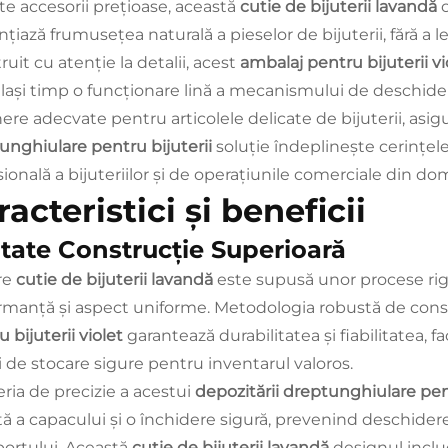
lte accesorii prețioase, această
cutie de bijuterii lavandă
țiază frumusețea naturală a pieselor de bijuterii, fără a le
uit cu atenție la detalii, acest
ambalaj pentru bijuterii v
elași timp o funcționare lină a mecanismului de deschidere
nere adecvate pentru articolele delicate de bijuterii, asig
unghiulare pentru bijuterii
soluție îndeplinește cerințe
sională a bijuteriilor și de operațiunile comerciale din do
acteristici şi beneficii
itate Construcție Superioară
re
cutie de bijuterii lavandă
este supusă unor procese rigu
rmanță și aspect uniforme. Metodologia robustă de constru
 bijuterii violet
garantează durabilitatea și fiabilitatea, f
ii de stocare sigure pentru inventarul valoros.
eria de precizie a acestui
depozitării dreptunghiulare pen
tită a capacului și o închidere sigură, prevenind deschider
portului. Această
cutie de bijuterii lavandă
designul includ