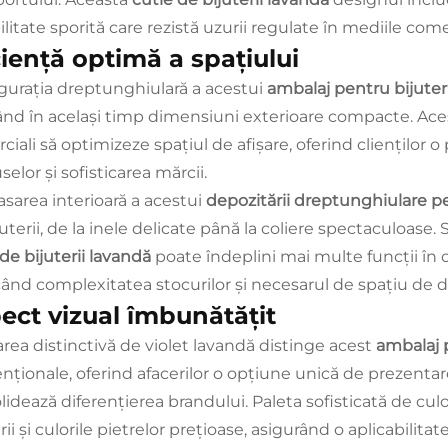
litate sporită care rezistă uzurii regulate în mediile com
ciență optimă a spațiului
gurația dreptunghiulară a acestui
ambalaj pentru bijuteri
ând în același timp dimensiuni exterioare compacte. Aces
iali să optimizeze spațiul de afișare, oferind clienților o
elor și sofisticarea mărcii.
sarea interioară a acestui
depozitării dreptunghiulare pe
uterii, de la inele delicate până la coliere spectaculoase. S
 de bijuterii lavandă
poate îndeplini mai multe funcții în c
ând complexitatea stocurilor și necesarul de spațiu de d
ect vizual îmbunătățit
area distinctivă de violet lavandă distinge acest
ambalaj p
nționale, oferind afacerilor o opțiune unică de prezentare
lidează diferențierea brandului. Paleta sofisticată de cul
rii și culorile pietrelor prețioase, asigurând o aplicabili