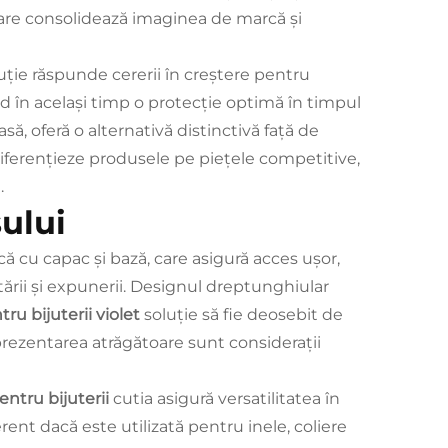
are consolidează imaginea de marcă și
uție răspunde cererii în creștere pentru
nd în același timp o protecție optimă în timpul
să, oferă o alternativă distinctivă față de
diferențieze produsele pe piețele competitive,
.
ului
că cu capac și bază, care asigură acces ușor,
ării și expunerii. Designul dreptunghiular
ru bijuterii violet
soluție să fie deosebit de
prezentarea atrăgătoare sunt considerații
entru bijuterii
cutia asigură versatilitatea în
ferent dacă este utilizată pentru inele, coliere