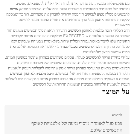
עם פונקציונליות מעשית, מה שהופך אותו לבחירה אידיאלית לקמעונאים, מפיצים
ומותגים של תכשיטים המחפשים אפשרויות הצגה פרמיאליות. העיצוב המובהק
אריזה
לתכשיטים סגולה
מציע לעסקים הזדמנות ייחודית להבחין את מוצריהם, תוך כדי שמספק
ללקוחות פתרונות אחסון בעלי ערך שמרחיבים את חוויית המוצר מעבר לרכישה
הראשונית.
הרב תכליתי
תיבה מלבנית לאחסון תכשיטים
ההגדרה תואמת סוגי תכשיטים מגוונים תוך
שמירה על ההצגה האלגנטית ש EXPECTED מהלקוחות הבוחרים אריזות יוקרתיות.
החשיפה שלנו לייצור באיכות גבוהה ויכולות שירות בינלאומיות מבטיחה שעסקים יוכלו
לסמוך על פתרון זה
תיבה לתכשיטים בסגנון לבנדר
כדי לשפר את הפעולות שלהם ואת
רמות שביעות הרצון של הלקוחות.
על ידי בחירת
אריזה לתכשיטים סגולה
, עסקים משקיעים בפתרון שתומך במוניטין המותג,
ביעילות הפעולה וביעדי חוויית הלקוח. הביצועים המוכחים של מערכת זו בשווקים
הבינלאומיים מראים את ערכה כפתרון אריזה אמין שתרומתו להצלחת העסק ולנאמנות
הלקוחות בסביבות קמעוניות תחרותיות של תכשיטים.
תיבה מלבנית לאחסון תכשיטים
מערכת זו בשווקים הבינלאומיים מראים את ערכה כפתרון אריזה אמין שתרומתו להצלחת
העסק ולנאמנות הלקוחות בסביבות קמעוניות תחרותיות של תכשיטים.
על המוצר
להדגיש
צבע סגול לאוונדר: מוסיף נגיעה של אלגנטיות לאוסף
התכשיטים שלכם.