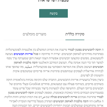
בקשה
סקירה כללית
מוצרים מומלצים
ה
תיבה לתכשיטים בסגנון לבנדר
מייצגת את המיזוג המושלם בין אלגנטיות לפונקציונליות
בפתרונות מודרניים לאחסון תכשיטים. יצירת יד מרהיבה זו
סגול
אריזות תכשיטים
מציעה
לקמעונאים, מפיצים ומקצועי תכשיטים אפשרות הצגה יוצאת דופן שמעניקה ערך נוסף
למוצר תוך כדי הגנה אמינה עליו. העיצוב המורכב והאלגנטי
תיבה מלבנית לאחסון
תכשיטים
העיצוב משלב את המראה האסתטי עם פונקציונליות عملية, מה שהופך אותו
לבחירה אידיאלית לעסקים שמחפשים פתרונות אריזה פרימיום שמשקפים איכות
ותשומת לב לפרטים.
כיצרן מוביל בתעשיית אריזות התכשיטים, החברה שלנו הקימה נוכחות בינלאומית חזקה
בשווקים מרובים, בשיתוף פעולה עם קמעונאים, סוחרים Großist ובעלי מותגים של
תכשיטים ברחבי העולם. החשיפה שלנו למצוינות בייצור מבטיחה שכל פריט עומד
בסטנדרטים הגבוהים ביותר באיכות ובאומנות, ומספק לעסקים
תיבה לתכשיטים בסגנון
לבנדר
פתרונות אמינים
אריזה לתכשיטים סגולה
שמعزזים את דמות המותג וחוות הלקוח.
ה cafta הזו
תיבה מלבנית לאחסון תכשיטים
הפתרון מטפל בדרישה הגוברת לאביזרי
אריזה מתוחכמים שמשלבים תכונות ייחודיות לתכשיטים יקרים, תוך הבטחת הגנה