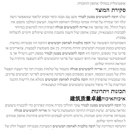
אופטימלית במהלך אחסון ותחבורה.
סקירת המוצר
שלנו
תיבה לתכשיטים בסגנון לבנדר
מוצג עם מבנה כיסוי ובסיס קלאסי שמאפשר גישה
קלה תוך שמירה על סגירה אמינה במהלך האחסון וההצגה. העיצוב המלבני מקסם את
ניצול החלל, מה שהופך את
אריזה לתכשיטים סגולה
הפתרון הזה למתאים במיוחד
לסביבות קמעונאיות, שבהן אחסון יעיל והצגה מושכת מהווים שיקולים חיוניים להצלחה
עסקית.
האסתטיקה הפשוטה של
תיבה מלבנית לאחסון תכשיטים
התיבה הזו מבטיחה גמישות
בשימוש במגוון סגנונות תכשיטים זהויות מותגיות. בין אם משמשת לטבעות, צוואריונים או
פריטי ערך נוספים, התיבה הזו
תיבה לתכשיטים בסגנון לבנדר
מספק רקע נייטרלי אך מ
sofיסטיקטי שמשפר את היופי הטבעי של פריטי התכשיטים ללא השפעה מיותרת על
המראה החזותי שלהם.
נבנה בקפידה, זה
אריזה לתכשיטים סגולה
משמור על שלמות מבנית תוך כדי הצעת תפעול
חלק של מנגנון המכסה. הפנים מספקים ספוג ותמיכה מתאימים לפריטי תכשיטים עדינים,
מה שמבטיח שהפתרון הזה
תיבה מלבנית לאחסון תכשיטים
ממלא את דרישות ההגנה
הנדרשות על ידי טיפול מקצועי בתכשיטים ופעולות קמעונאיות.
תכונות ויתרונות
איכותאיכות建筑质量卓越
כל
תיבה לתכשיטים בסגנון לבנדר
עובר תהליכי בקרת איכות קפדניים כדי להבטיח ביצועים
ומראה עקביים. שיטת הבנייה החזקה המשמשת בייצור זה
אריזה לתכשיטים סגולה
מבטיחה אריכות ימים ואמינות, גורמים חיוניים לעסקים הדורשים פתרונות אחסון אמינים
ל המלאי היקר שלהם.
ההנדסה המדויקת של
תיבה מלבנית לאחסון תכשיטים
המערכת מבטיחה תפעול חלק של