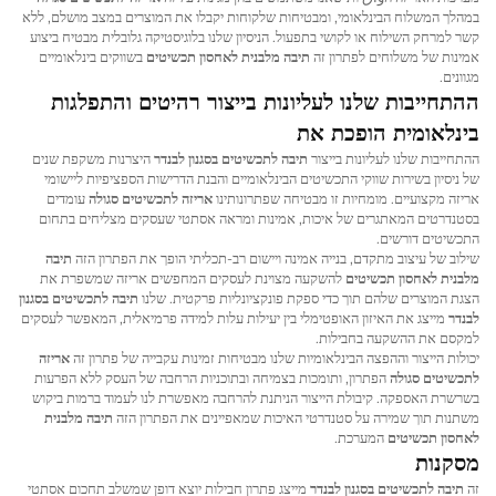
במהלך המשלוח הבינלאומי, ומבטיחות שלקוחות יקבלו את המוצרים במצב מושלם, ללא
קשר למרחק השילוח או לקושי בתפעול. הניסיון שלנו בלוגיסטיקה גלובלית מבטיח ביצוע
אמינות של משלוחים לפתרון זה
תיבה מלבנית לאחסון תכשיטים
בשווקים בינלאומיים
מגוונים.
ההתחייבות שלנו לעליונות בייצור רהיטים והתפלגות
בינלאומית הופכת את
ההתחייבות שלנו לעליונות בייצור
תיבה לתכשיטים בסגנון לבנדר
היצרנות משקפת שנים
של ניסיון בשירות שווקי התכשיטים הבינלאומיים והבנת הדרישות הספציפיות ליישומי
אריזה מקצועיים. מומחיות זו מבטיחה שפתרונותינו
אריזה לתכשיטים סגולה
עומדים
בסטנדרטים המאתגרים של איכות, אמינות ומראה אסתטי שעסקים מצליחים בתחום
התכשיטים דורשים.
שילוב של עיצוב מתקדם, בנייה אמינה ויישום רב-תכליתי הופך את הפתרון הזה
תיבה
מלבנית לאחסון תכשיטים
להשקעה מצוינת לעסקים המחפשים אריזה שמשפרת את
הצגת המוצרים שלהם תוך כדי ספקת פונקציונליות פרקטית. שלנו
תיבה לתכשיטים בסגנון
לבנדר
מייצג את האיזון האופטימלי בין יעילות עלות למידה פרמיאלית, המאפשר לעסקים
למקסם את ההשקעה בחבילות.
יכולות הייצור וההפצה הבינלאומיות שלנו מבטיחות זמינות עקבייה של פתרון זה
אריזה
לתכשיטים סגולה
הפתרון, ותומכות בצמיחה ובתוכניות הרחבה של העסק ללא הפרעות
בשרשרת האספקה. קיבולת הייצור הניתנת להרחבה מאפשרת לנו לעמוד ברמות ביקוש
משתנות תוך שמירה על סטנדרטי האיכות שמאפיינים את הפתרון הזה
תיבה מלבנית
לאחסון תכשיטים
המערכת.
מסקנות
זה
תיבה לתכשיטים בסגנון לבנדר
מייצג פתרון חבילות יוצא דופן שמשלב תחכום אסתטי