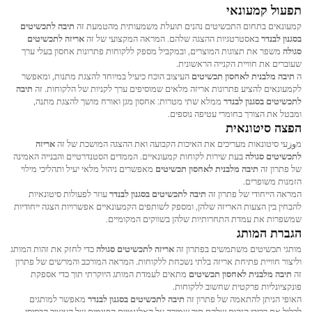
תפעול קמעונאי
קמעונאים בתחום התכשיטים נהנים תועלת משמעותית מהטמעת זה
תיבה לתכשיטים
בסגנון לבנדר
באסטרטגיות ההצגה שלהם. המראה המקצועי של זה
אריזה לתכשיטים
סגולה
משפר את תצוגות המוצרים, ובמקביל מספק ללקוחות פתרונות אחסון בעלי ערך
שעוברים את חוויית הקנייה הראשונית.
ה
תיבה מלבנית לאחסון תכשיטים
העיצוב הוכח כיעיל במיוחד להצגת מתנות, ומאפשר
לקמעונאים להציע פתרונות אריזה מלאים שמוסיפים ערך לקניות של הלקוחות. זה
תיבה
לתכשיטים בסגנון לבנדר
ממלא שתי מטרות: אחסון מגן ואורח מושך להצגת מתנה,
ומבטל את הצורך בחומרי עטיפה נוספים.
הפצה סיטונאית
מوزעי סיטונאות מעריכים את האיכות הקבועה ואת ההצגה המושכת של זה
אריזה
לתכשיטים סגולה
בעת שירות לקוחות קמעונאיים. הממדים הסטנדרטיים והבנייה האמינה
של פתרון זה
תיבה מלבנית לאחסון תכשיטים
מאפשרים ניהול מלאי יעיל ותהליכי מילוי
הזמנות משופרים.
המראה הייחודי של פתרון זה
תיבה לתכשיטים בסגנון לבנדר
עוזר לפעולות סיטונאיות
להבחין בין הצעות האריזה שלהן, ומספק לשותפים הקמעונאיים אפשרויות הצגה ייחודיות
שמשפרות את עמדת התחרותיות שלהן בשווקים המקומיים.
הגברת המותג
מותגי תכשיטים משתמשים בפתרון זה
אריזה לתכשיטים סגולה
כדי לחזק את זהות המותג
וליצור חוויית פתיחת אריזה בלתי נשכחת ללקוחות. המראה המורכב והמרשים של פתרון
זה
תיבה מלבנית לאחסון תכשיטים
מתאים לעמדת המותג היוקרתי תוך כדי אספקת
פונקציונליות פרקטית שחשוב ללקוחות.
האופי הניתן להתאמה של פתרון זה
תיבה לתכשיטים בסגנון לבנדר
מאפשר למותגים
לכלול את רכיבי הזהות שלהם תוך שמירה על האלגנטיות הפנימית של העיצוב הבסיסי.