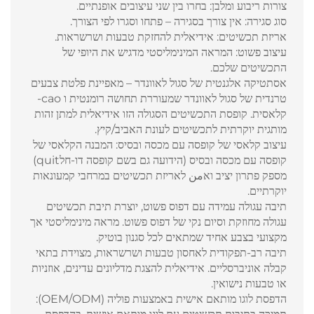
צורות ריבוע ומלבן: בחרו בין שני עיצובים אופנתיים.
סוג סגירה: אין צורך בסגירה – פתחו וסגרו לפי הצורך.
אריזת תכשיטים: אידיאלית להחזקת טבעות ושרשראות.
עיצוב פשוט: המראה המינימליסטי מדגיש את היופי של
התכשיטים שלכם.
אסתטיקה אלגנטית של סגול לאוונדר – מאפיינת פלטת צבעים
טרנדית של סגול לאוונדר שמעוררת תחושה רומנטית ו cao-
קלאסית. קופסת התכשיטים הסגולה הזו אידיאלית למתן זהות
מותגית יוקרתית לתכשיטים לעונת האביב/קיץ.
עיצוב קלאסי של קופסה עם מכסה ובסיס: המבנה הקלאסי של
קופסה עם מכסה ובסיס (הידועה גם בשם קופסה דו-חלquit)
מספק פתרון יציב ואمن לאריזת תכשיטים במרחבי קמעונאות
יוקרתיים.
תיבה עגולה עמידה עם דפוס פשוט, יוצרת תיבת תכשיטים
עגולה מחוזקת וסיום נקי של דפוס פשוט. מראה מינימליסטי אך
מקצועי בצבע אחיד שמתאים לכל סגנון בוטיק.
תיבה רב-תפקודית לאחסון טבעות ושרשראות, מצוידת בתאי
קבלה אוניברסליים. אידיאלית להצגת מדליונים עדינים, אוזניות
או טבעות נישואין.
הדפסת לוגו מותאם אישית באמצעות פוליה (OEM/ODM):