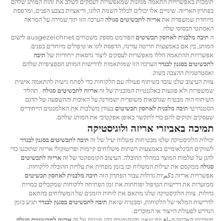
תומכות באפשרויות התאמה מגוונות שמאפשרות לעסקים לשלב את זהות המותג שלהם
בפתרון האריזה. שינויים אלו יכולים לכלול השמת הלוגו, וריאציות בצבע הפנים, ומדפסת
מיוחדת שמשפרת את
אריזה לתכשיטים סגולה
הערכה הזו תוך שמירה על המראה
האסתטי הבסיסי שלה.
ה
תיבה מלבנית לאחסון תכשיטים
הפורמט מספק משטחים ausgezeichnet לישום
המותג, בין אם באמצעות חריטה עדינה, הדפסת לוגו או טיפולים מיוחדים בפנים.
אפשרויות ההתאמה הללו מאפשרות לעסקים ליצור גרסאות ייחודיות של
תיבה
לתכשיטים בסגנון לבנדר
הערכה הזו שמותאמות לדרישות המותג הספציפיות שלהם
ואסטרטגיות ההצבה בשוק.
צוות העיצוב שלנו עובד בשיתוף פעולה עם הלקוחות כדי לפתח גישות להתאמה אישית
שמשפרות ולא פוגעות באלגנטיות המובנית של זה
אריזה לתכשיטים סגולה
. תהליך
השיתוף הזה מבטיח שגרסאות משופרות ישמורנה על האיכות וההשפעה של הדגם
הסטנדרטי
תיבה מלבנית לאחסון תכשיטים
בעודן משלבות את האלמנטים הייחודיים
שעסקים זקוקים להם כדי לתקשר באופן אפקטיבי את המותג שלהם.
תמיכה באביזרי אריזה ולוגיסטיקה
יכולות הלוגיסטיקה שלנו מבטיחות משלוח יעיל של זה
תיבה לתכשיטים בסגנון לבנדר
לשווקים הבינלאומיים באמצעות רשתות משלוחים קיימות ופרוטוקולי אריזה שתוכננו כדי
להגן על שלמות המוצר במהלך ההובלה. העיצוב הקומפקטי של זה
אריזה לתכשיטים
סגולה
ממקסם את יעילות המשלוח ובו בזמן מפחית את עלויות ההובלה ללקוחות.
אפשרויות אריזה בكمיות גדולות עבור הפתרון הזה
תיבה מלבנית לאחסון תכשיטים
ממזערות את דרישות הטיפול ופוחתות את זמן הפתיחה ללקוחות שמקבלים כמויות
גדולות. צוות הלוגיסטיקה שלנו מתאם את לוחות הזמנים של המשלוחים בהתאם
לדרישות המלאי של הלקוחות, ומבטיח שזאת
תיבה לתכשיטים בסגנון לבנדר
תגיע בזמן
הנדרש לפעולת הייצור או המוכרים.
מערכות האריזה הواقיות שאנו משתמשים בהן מגינות על זה
אריזה לתכשיטים סגולה