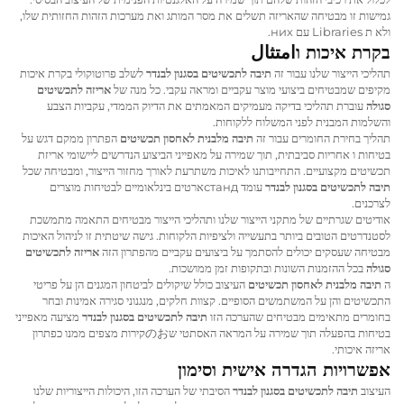
גמישות זו מבטיחה שהאריזה תשלים את מסר המותג ואת מערכות הזהות החזותית שלו,
ולא ת Libraries עם них.
בקרת איכות וامتثال
תהליכי הייצור שלנו עבור זה
תיבה לתכשיטים בסגנון לבנדר
לשלב פרוטוקולי בקרת איכות
מקיפים שמבטיחים ביצועי מוצר עקביים ומראה עקבי. כל מנה של
אריזה לתכשיטים
סגולה
עוברת תהליכי בדיקה מעמיקים המאמתים את הדיוק הממדי, עקביות הצבע
והשלמות המבנית לפני המשלוח ללקוחות.
תהליך בחירת החומרים עבור זה
תיבה מלבנית לאחסון תכשיטים
הפתרון ממקם דגש על
בטיחות ו אחריות סביבתית, תוך שמירה על מאפייני הביצוע הנדרשים ליישומי אריזת
תכשיטים מקצועיים. התחייבותנו לאיכות משתרעת לאורך מחזור הייצור, ומבטיחה שכל
תיבה לתכשיטים בסגנון לבנדר
עומד стандארטים בינלאומיים לבטיחות מוצרים
לצרכנים.
אודיטים שגרתיים של מתקני הייצור שלנו ותהליכי הייצור מבטיחים התאמה מתמשכת
לסטנדרטים הטובים ביותר בתעשייה ולציפיות הלקוחות. גישה שיטתית זו לניהול האיכות
מבטיחה שעסקים יכולים להסתמך על ביצועים עקביים מהפתרון הזה
אריזה לתכשיטים
סגולה
בכל ההזמנות השונות ובתקופות זמן ממושכות.
ה
תיבה מלבנית לאחסון תכשיטים
העיצוב כולל שיקולים לביטחון המגנים הן על פריטי
התכשיטים והן על המשתמשים הסופיים. קצוות חלקים, מנגנוני סגירה אמינות ובחר
בחומרים מתאימים מבטיחים שהערכה הזו
תיבה לתכשיטים בסגנון לבנדר
מציעה מאפייני
בטיחות בהפעלה תוך שמירה על המראה האסתטי שのおקירות מצפים ממנו כפתרון
אריזה איכותי.
אפשרויות הגדרה אישית וסימון
העיצוב
תיבה לתכשיטים בסגנון לבנדר
הסיבתי של הערכה הזו, היכולות הייצוריות שלנו