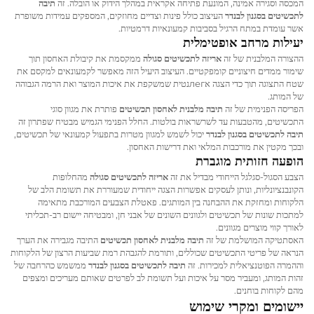
המכסה וסגירה אמינה, המונעת פתיחה אקראית במהלך הידוק או הובלה. זה
תיבה
לתכשיטים בסגנון לבנדר
העיצוב כולל פינות וצדיים מחוזקים, המספקים עמידות משופרת
אשר עומדת במתח הרגיל בסביבות קמעונאיות דרמטיות.
יעילות מרחב אופטימלית
ההצורה המלבנית של זה
אריזה לתכשיטים סגולה
ממקסמת את קיבולת האחסון תוך
שימור ממדים חיצוניים קומפקטיים. העיצוב היעיל הזה מאפשר לקמעונאים למקסם את
שטח התצוגה תוך כדי הצגה אлегנטית שמשקפת את איכות המוצר ואת הרמה הגבוהה
של המותג.
הפריסה הפנימית של זה
תיבה מלבנית לאחסון תכשיטים
פותרת את מגוון סוגי
התכשיטים, מהטבעות עד לשרשראות בולטות. החלל הפנימי הגמיש מבטיח שפתרון זה
תיבה לתכשיטים בסגנון לבנדר
יכול לשמש למגוון מטרות בתפעול קמעונאי של תכשיטים,
ובכך מקטין את מורכבות המלאי ואת דרישות האחסון.
הופעה חזותית מוגברת
הצבע הסגול-סגלגל הייחודי מבדיל את זה
אריזה לתכשיטים סגולה
מהחלופות
הקונבנציונליות, ונותן לעסקים אפשרות הצגה ייחודית שמעוררת את תשומת הלב של
הלקוחות ומחזקת את ההבחנה בין המותגים. פאטלת הצבעים המורכבת מתאימה
למתכות שונות של תכשיטים ולגוונים השונים של אבני חן, ומבטיחה יישום רב-תכליתי
לאורך קווי מוצרים מגוונים.
האסתטיקה המושלמת של זה
תיבה מלבנית לאחסון תכשיטים
התיבה מגבירה את הערך
הנראה של פריטי התכשיטים שכוללים, ותורמת להגבהת רמת שביעות הרצון של הלקוחות
וההמרה הפוטנציאלית למכירות. זה
תיבה לתכשיטים בסגנון לבנדר
ממשמש כהרחבה של
זהות המותג, ומעביר מסר על איכות ועל תשומת לב לפרטים שאותם מעריכים ומצפים
מהם לקוחות בוחנים.
יישומים ומקרי שימוש