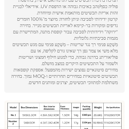
תמיכה בתיבות תכשיטים עם לוגו מותאם אישית, בהדפסת
פוליה כסף/זהב באיכות גבוהה או הדפסת UV. אידיאלי לבניית
זהות אריזת תכשיטים מותאמת אישית ומיוחדת.
קרטון ידידותי לסביבה וניתן לחזרה: מיוצר מ־100% חומרים
נדיפים ומקורות בר-קיימא לאריזת תכשיטים מנייר. בחירה
"ירוקה" וידידותית לסביבה עבור קופסת מתנה, המתיישרת עם
מגמות סביבתיות גלובליות.
מִשְׁקָע פנימי רך נגד שריטות – מִשְׁקָע פנימי עם מגש תכשיטים
מלא משי או צמר גפן רך שאינו גורם לקליפה, או עם
פוליאוריתנ בדרגה גבוהה, כדי למנוע חילוף חמצוני ושריטות
ולשמור על התכשיטים היקרים במצב מושלם.
מחירים סיטונאיים נפוצים ישירות מהמפעל: אספקת קופסאות
תכשיטים סיטונאיות במחירים תחרותיים ו-MOQ נמוך. בחירה
משתלמת למתווכי תכשיטים, יצרנים ומותגים חדשים.