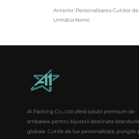
Anterior:
Personalizarea Cutiilor de Cadou 
Următor:
Nimic
A1 Packing Co., Ltd oferă soluții premium de
ambalare pentru bijuterii destinate branduril
globale. Cutiile de lux personalizate, pungile ș