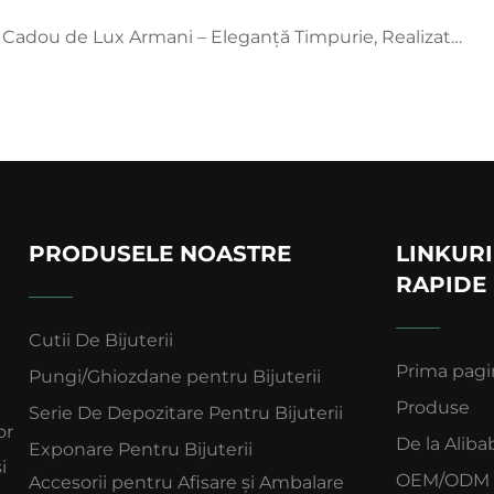
de Lux Armani – Eleganță Timpurie, Realizată pentru un Stil Iconic
PRODUSELE NOASTRE
LINKURI
RAPIDE
Cutii De Bijuterii
Prima pagi
Pungi/Ghiozdane pentru Bijuterii
Produse
Serie De Depozitare Pentru Bijuterii
or
De la Aliba
Exponare Pentru Bijuterii
i
OEM/ODM
Accesorii pentru Afisare și Ambalare