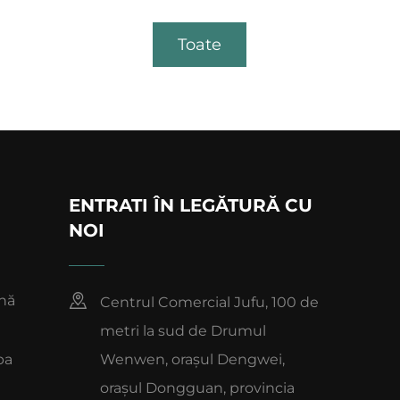
Toate
ENTRATI ÎN LEGĂTURĂ CU
NOI
nă
Centrul Comercial Jufu, 100 de
metri la sud de Drumul
ba
Wenwen, orașul Dengwei,
orașul Dongguan, provincia