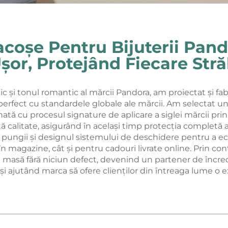
acoșe Pentru Bijuterii Pand
șor, Protejând Fiecare Stră
ic și tonul romantic al mărcii Pandora, am proiectat și fab
 perfect cu standardele globale ale mărcii. Am selectat un
ată cu procesul signature de aplicare a siglei mărcii prin c
ltă calitate, asigurând în același timp protecția completă a
ungii și designul sistemului de deschidere pentru a echi
n magazine, cât și pentru cadouri livrate online. Prin control
 masă fără niciun defect, devenind un partener de încre
 și ajutând marca să ofere clienților din întreaga lume o