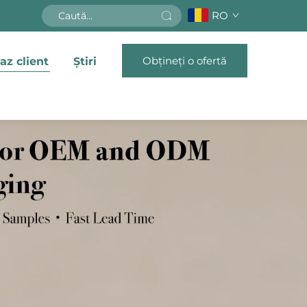
RO
Obțineți o ofertă
az client
Știri