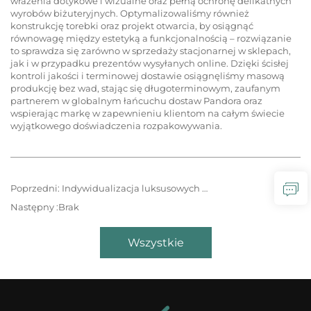
wrażenia dotykowe i wizualne oraz pełną ochronę delikatnych
wyrobów biżuteryjnych. Optymalizowaliśmy również
konstrukcję torebki oraz projekt otwarcia, by osiągnąć
równowagę między estetyką a funkcjonalnością – rozwiązanie
to sprawdza się zarówno w sprzedaży stacjonarnej w sklepach,
jak i w przypadku prezentów wysyłanych online. Dzięki ścisłej
kontroli jakości i terminowej dostawie osiągnęliśmy masową
produkcję bez wad, stając się długoterminowym, zaufanym
partnerem w globalnym łańcuchu dostaw Pandora oraz
wspierając markę w zapewnieniu klientom na całym świecie
wyjątkowego doświadczenia rozpakowywania.
Poprzedni:
Indywidualizacja luksusowych pudełek upominkowych Armani – wieczysta elegancja, stworzona dla ikonicznego stylu
Następny :
Brak
Wszystkie