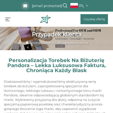
PL
[email protected]
Uzyskaj ofertę
Przypadek klienta
Strona Główna
>
Przypadek klienta
Personalizacja Torebek Na Biżuterię
Pandora – Lekka Luksusowa Faktura,
Chroniąca Każdy Blask
Dostosowaliśmy i wyprodukowaliśmy ekskluzywną serię
torebek do biżuterii, zaprojektowaną specjalnie dla
ikonicznego, lekkiego luksusu i romantycznego tonu marki
Pandora, idealnie odpowiadającą globalnym standardom tej
marki. Wybieramy przyjazną dla skóry, odporną na zużycie
specjalną papierową powłokę oraz charakterystyczny proces
gorącego tłoczenia loga marki, aby zapewnić wyjątkowe