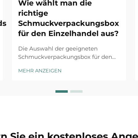
Wie wählt man die
richtige
ds
Schmuckverpackungsbox
für den Einzelhandel aus?
Die Auswahl der geeigneten
Schmuckverpackungsbox für den
Einzelhandel erfordert sorgfältige
MEHR ANZEIGEN
Abwägung mehrerer Faktoren, die
sowohl die Kundenwahrnehmung
als auch die betriebliche Effizienz
beeinflussen. Die richtige
Verpackungslösung dient nicht nur
als Schutz...
n Sie ein kostenloses Ang