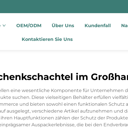
e
OEM/ODM
Über Uns
Kundenfall
Na
Kontaktieren Sie Uns
chenkschachtel im Großha
len eine wesentliche Komponente für Unternehmen dar,
kte suchen. Diese vielseitigen Behälter erfüllen vielfäl
erce und bieten sowohl einen funktionalen Schutz al
auf ausgelegt, verschiedene Artikel aufzunehmen und 
Zu ihren Hauptfunktionen zählen der Schutz der Produkt
einprägsamer Auspackerlebnisse, die bei den Endverbra