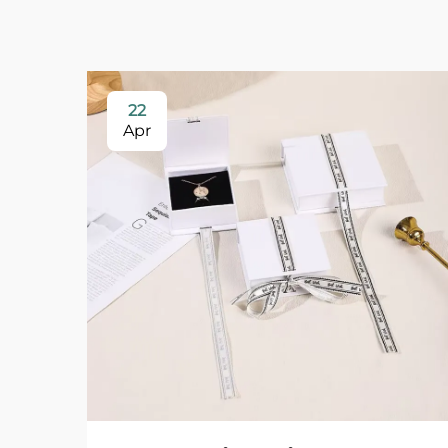
22
Apr