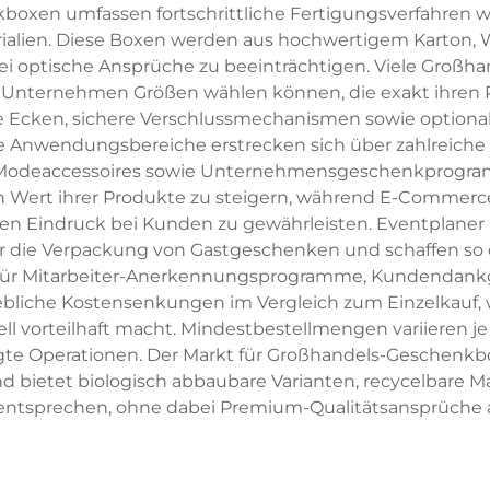
en umfassen fortschrittliche Fertigungsverfahren wie
ialien. Diese Boxen werden aus hochwertigem Karton, W
bei optische Ansprüche zu beeinträchtigen. Viele Großh
Unternehmen Größen wählen können, die exakt ihren 
Ecken, sichere Verschlussmechanismen sowie optionale S
ie Anwendungsbereiche erstrecken sich über zahlreiche
, Modeaccessoires sowie Unternehmensgeschenkprogra
rt ihrer Produkte zu steigern, während E-Commerce
iven Eindruck bei Kunden zu gewährleisten. Eventplane
 die Verpackung von Gastgeschenken und schaffen so e
für Mitarbeiter-Anerkennungsprogramme, Kundendank
bliche Kostensenkungen im Vergleich zum Einzelkauf, 
ll vorteilhaft macht. Mindestbestellmengen variieren 
te Operationen. Der Markt für Großhandels-Geschenkboxe
 bietet biologisch abbaubare Varianten, recycelbare Ma
ntsprechen, ohne dabei Premium-Qualitätsansprüche a