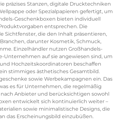
 präzises Stanzen, digitale Drucktechniken
ellpappe oder Spezialpapieren gefertigt, um
andels-Geschenkboxen bieten individuell
Produktvorgaben entsprechen. Die
ichtfenster, die den Inhalt präsentieren,
 Branchen, darunter Kosmetik, Schmuck,
mme. Einzelhändler nutzen Großhandels-
-Unternehmen auf sie angewiesen sind, um
r und Hochzeitskoordinatoren beschaffen
in stimmiges ästhetisches Gesamtbild.
geschenke sowie Werbekampagnen ein. Das
was es für Unternehmen, die regelmäßig
je nach Anbieter und berücksichtigen sowohl
n entwickelt sich kontinuierlich weiter –
terialien sowie minimalistische Designs, die
n das Erscheinungsbild einzubüßen.