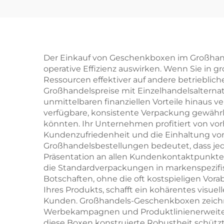
Schmuckverpackungsbox
Ha
für Ringe und
Ohr
Halsketten –
kundenspezifische
Mind
Der Einkauf von Geschenkboxen im Großhandel
operative Effizienz auswirken. Wenn Sie in 
Größe und Form,
Ressourcen effektiver auf andere betrieblich
Artpapier-/Karton-
mi
Großhandelspreise mit Einzelhandelsalternat
unmittelbaren finanziellen Vorteile hinaus
Material – punktuelle
verfügbare, konsistente Verpackung gewährl
Großhandelsverfügbarkeit
Sch
könnten. Ihr Unternehmen profitiert von vor
Kundenzufriedenheit und die Einhaltung von
Großhandelsbestellungen bedeutet, dass jede
Einz
Präsentation an allen Kundenkontaktpunkten 
die Standardverpackungen in markenspezifis
sofo
Botschaften, ohne die oft kostspieligen Vor
Ihres Produkts, schafft ein kohärentes visu
Kunden. Großhandels-Geschenkboxen zeichnen
Werbekampagnen und Produktlinienerweiteru
diese Boxen konstruierte Robustheit schüt