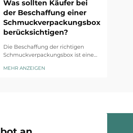
Was sollten Käufer bei
der Beschaffung einer
In 
Schmuckverpackungsbox
Ein
der
berücksichtigen?
MEH
nich
Pro
Die Beschaffung der richtigen
wie
Schmuckverpackungsbox ist eine
präs
strategische Entscheidung, die sich
MEHR ANZEIGEN
Sch
unmittelbar auf die
stu
Markenwahrnehmung, die
Mar
Kundenzufriedenheit und die
Exkl
betriebliche Effizienz auswirkt.
Käufer in der Schmuckbranche
stehen vor einer komplexen
Auswahl an Materialien,
Konstruktionsvarianten...
ebot an