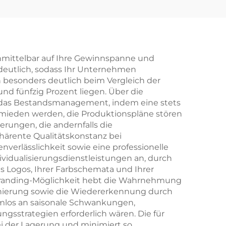
sche
aus PU-Leder im
 mit
Quetsch-Stil als
er
Münzbeutel mit
e –
federbelasteter
unmittelbar auf Ihre Gewinnspanne und
 deutlich, sodass Ihr Unternehmen
 für
Metallöffnung sowie
ch besonders deutlich beim Vergleich der
nd
Lippenstift-
nd fünfzig Prozent liegen. Über die
n das Bestandsmanagement, indem eine stets
it
Organizer-Tasche für
rmieden werden, die Produktionspläne stören
Logo
die Verpackung von
rungen, die andernfalls die
härente Qualitätskonstanz bei
ung
Schmuck
verlässlichkeit sowie eine professionelle
ividualisierungsdienstleistungen an, durch
 Logos, Ihrer Farbschemata und Ihrer
se Branding-Möglichkeit hebt die Wahrnehmung
tionierung sowie die Wiedererkennung durch
emlos an saisonale Schwankungen,
strategien erforderlich wären. Die für
i der Lagerung und minimiert so