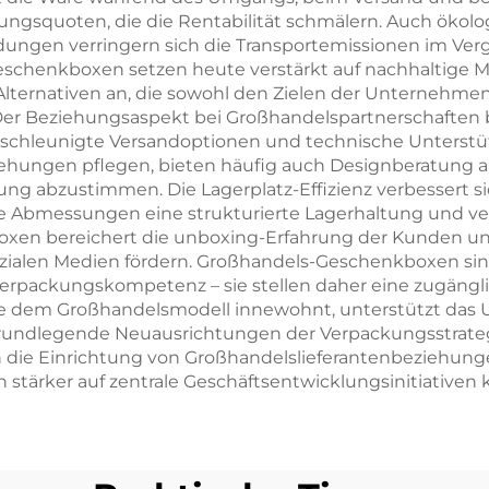
gsquoten, die die Rentabilität schmälern. Auch ökolo
ngen verringern sich die Transportemissionen im Vergl
eschenkboxen setzen heute verstärkt auf nachhaltige M
 Alternativen an, die sowohl den Zielen der Unternehm
 Beziehungsaspekt bei Großhandelspartnerschaften birg
 beschleunigte Versandoptionen und technische Unters
ziehungen pflegen, bieten häufig auch Designberatung a
g abzustimmen. Die Lagerplatz-Effizienz verbessert sic
e Abmessungen eine strukturierte Lagerhaltung und ve
Boxen bereichert die unboxing-Erfahrung der Kunden un
ozialen Medien fördern. Großhandels-Geschenkboxen sin
 Verpackungskompetenz – sie stellen daher eine zugäng
die dem Großhandelsmodell innewohnt, unterstützt das
undlegende Neuausrichtungen der Verpackungsstrategie
ch die Einrichtung von Großhandelslieferantenbeziehung
h stärker auf zentrale Geschäftsentwicklungsinitiativen