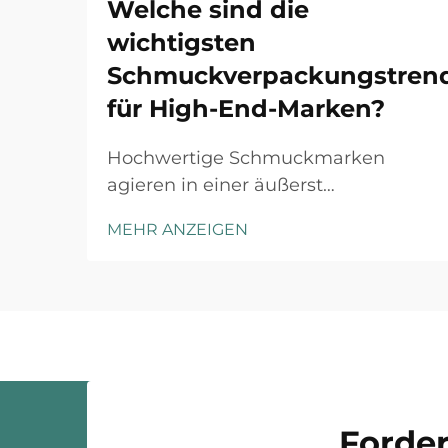
Welche sind die
wichtigsten
Schmuckverpackungstren
für High-End-Marken?
Hochwertige Schmuckmarken
agieren in einer äußerst
wettbewerbsintensiven Landschaft,
MEHR ANZEIGEN
in der jeder Kundenkontaktpunkt
zählt. Das Auspack-Erlebnis hat sich
von einer reinen Schutzmaßnahme
zu einem strategischen
Markendifferenzierungsmerkmal
entwickelt, das
Kaufentscheidungen beeinflusst ...
Forder