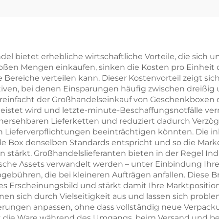
lsketten- und
Verpackungsta
ring-Verpackung
für Halsketten
mit kleiner
stabilisierend
estbestellmenge
Karton-Einlag
 bietet erhebliche wirtschaftliche Vorteile, die sich 
großen Mengen einkaufen, sinken die Kosten pro Einheit
(MOQ);
Schmuckbeutel
e Bereiche verteilen kann. Dieser Kostenvorteil zeigt si
nimalistischer
Halsketten u
iven, bei denen Einsparungen häufig zwischen dreißig u
 vereinfacht der Großhandelseinkauf von Geschenkboxe
Karton-
Armbänder m
eistet wird und letzte-minute-Beschaffungsnotfälle ve
muckkasten für
individuellem 
hersehbaren Lieferketten und reduziert dadurch Verzöge
 Lieferverpflichtungen beeinträchtigen könnten. Die in
Geschenke,
und Heißpräg
 Box denselben Standards entspricht und so die Marken
elhandelsfertig,
stärkt. Großhandelslieferanten bieten in der Regel Ind
che Assets verwandelt werden – unter Einbindung Ihres
rt versandbereit
abgebühren, die bei kleineren Aufträgen anfallen. Die
elles Erscheinungsbild und stärkt damit Ihre Marktposi
 sich durch Vielseitigkeit aus und lassen sich probl
ngen anpassen, ohne dass vollständig neue Verpackungs
zt die Ware während des Umgangs, beim Versand und be