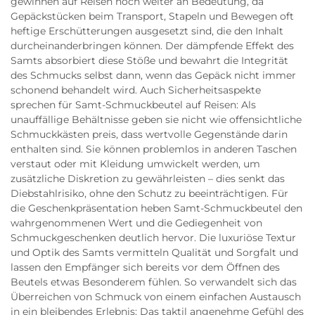
gewinnen auf Reisen noch weiter an Bedeutung, da
Gepäckstücken beim Transport, Stapeln und Bewegen oft
heftige Erschütterungen ausgesetzt sind, die den Inhalt
durcheinanderbringen können. Der dämpfende Effekt des
Samts absorbiert diese Stöße und bewahrt die Integrität
des Schmucks selbst dann, wenn das Gepäck nicht immer
schonend behandelt wird. Auch Sicherheitsaspekte
sprechen für Samt-Schmuckbeutel auf Reisen: Als
unauffällige Behältnisse geben sie nicht wie offensichtliche
Schmuckkästen preis, dass wertvolle Gegenstände darin
enthalten sind. Sie können problemlos in anderen Taschen
verstaut oder mit Kleidung umwickelt werden, um
zusätzliche Diskretion zu gewährleisten – dies senkt das
Diebstahlrisiko, ohne den Schutz zu beeinträchtigen. Für
die Geschenkpräsentation heben Samt-Schmuckbeutel den
wahrgenommenen Wert und die Gediegenheit von
Schmuckgeschenken deutlich hervor. Die luxuriöse Textur
und Optik des Samts vermitteln Qualität und Sorgfalt und
lassen den Empfänger sich bereits vor dem Öffnen des
Beutels etwas Besonderem fühlen. So verwandelt sich das
Überreichen von Schmuck von einem einfachen Austausch
in ein bleibendes Erlebnis: Das taktil angenehme Gefühl des