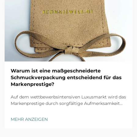
Warum ist eine maßgeschneiderte
Schmuckverpackung entscheidend für das
Markenprestige?
Auf dem wettbewerbsintensiven Luxusmarkt wird das
Markenprestige durch sorgfältige Aufmerksamkeit
für jeden Kundenkontaktpunkt aufgebaut, und
maßgeschneiderte Schmuckverpackung stellt die
MEHR ANZEIGEN
erste physische Interaktion zwischen Ihrer Marke und
dem Kunden dar. Das Unboxing-Erlebnis ha...