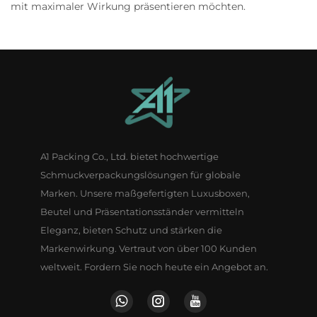
mit maximaler Wirkung präsentieren möchten.
A1 Packing Co., Ltd. bietet hochwertige
Schmuckverpackungslösungen für globale
Marken. Unsere maßgefertigten Luxusboxen,
Beutel und Präsentationsständer vermitteln
Eleganz, bieten Schutz und stärken die
Markenwirkung. Vertraut von über 100 Kunden
weltweit. Fordern Sie noch heute ein Angebot an.