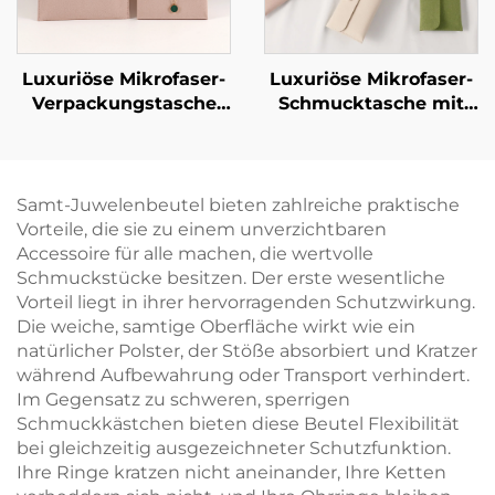
Luxuriöse Mikrofaser-
Luxuriöse Mikrofaser-
Verpackungstasche
Schmucktasche mit
für Halsketten mit
individuellem Logo
stabilisierender
und Halskettenclip-
Karton-Einlage –
Einsatz – weiche
Schmuckbeutel für
Verpackungstasche
Samt-Juwelenbeutel bieten zahlreiche praktische
Halsketten und
für Anhänger,
Vorteile, die sie zu einem unverzichtbaren
Armbänder mit
antioxidative
Accessoire für alle machen, die wertvolle
individuellem Logo
Aufbewahrungshülle
Schmuckstücke besitzen. Der erste wesentliche
und Heißprägung
Vorteil liegt in ihrer hervorragenden Schutzwirkung.
Die weiche, samtige Oberfläche wirkt wie ein
natürlicher Polster, der Stöße absorbiert und Kratzer
während Aufbewahrung oder Transport verhindert.
Im Gegensatz zu schweren, sperrigen
Schmuckkästchen bieten diese Beutel Flexibilität
bei gleichzeitig ausgezeichneter Schutzfunktion.
Ihre Ringe kratzen nicht aneinander, Ihre Ketten