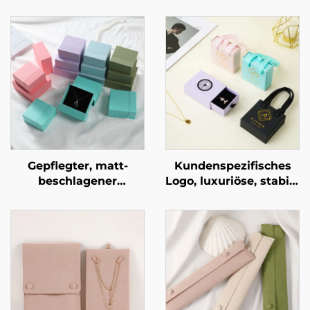
Gepflegter, matt-
Kundenspezifisches
beschlagener
Logo, luxuriöse, stabile
zweistufiger
Pappschmuck-
Schubladentresor aus
Schubladenbox mit
geometrischem
exquisitem Bandgriff
Karton für eine
als Verpackung für
exklusive
Halsketten und Ringe
Schmuckmarke –
– markengebundene
avantgardistische
Geschenkbox,
Identitätsverpackung
Großbestellung