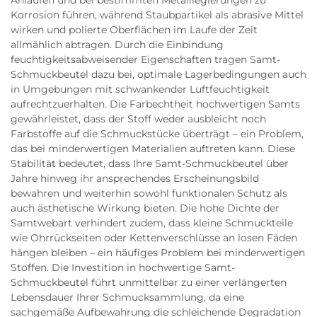
Anlaufen und bei bestimmten Metalllegierungen zu
Korrosion führen, während Staubpartikel als abrasive Mittel
wirken und polierte Oberflächen im Laufe der Zeit
allmählich abtragen. Durch die Einbindung
feuchtigkeitsabweisender Eigenschaften tragen Samt-
Schmuckbeutel dazu bei, optimale Lagerbedingungen auch
in Umgebungen mit schwankender Luftfeuchtigkeit
aufrechtzuerhalten. Die Farbechtheit hochwertigen Samts
gewährleistet, dass der Stoff weder ausbleicht noch
Farbstoffe auf die Schmuckstücke überträgt – ein Problem,
das bei minderwertigen Materialien auftreten kann. Diese
Stabilität bedeutet, dass Ihre Samt-Schmuckbeutel über
Jahre hinweg ihr ansprechendes Erscheinungsbild
bewahren und weiterhin sowohl funktionalen Schutz als
auch ästhetische Wirkung bieten. Die hohe Dichte der
Samtwebart verhindert zudem, dass kleine Schmuckteile
wie Ohrrückseiten oder Kettenverschlüsse an losen Fäden
hängen bleiben – ein häufiges Problem bei minderwertigen
Stoffen. Die Investition in hochwertige Samt-
Schmuckbeutel führt unmittelbar zu einer verlängerten
Lebensdauer Ihrer Schmucksammlung, da eine
sachgemäße Aufbewahrung die schleichende Degradation