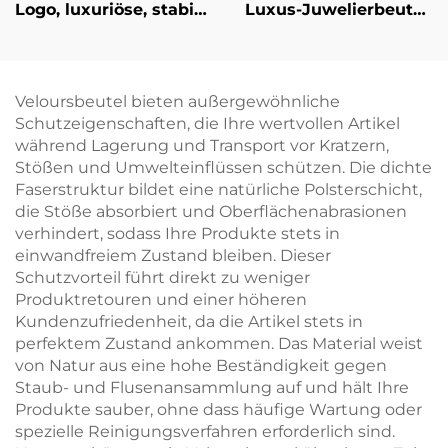
Logo, luxuriöse, stabile
Luxus-Juwelierbeutel
Pappschmuck-
aus PU-Leder im
Schubladenbox mit
Quetsch-Stil als
exquisitem Bandgriff
Münzbeutel mit
als Verpackung für
federbelasteter
Veloursbeutel bieten außergewöhnliche
Halsketten und Ringe
Metallöffnung sowie
Schutzeigenschaften, die Ihre wertvollen Artikel
– markengebundene
Lippenstift-Organizer-
während Lagerung und Transport vor Kratzern,
Geschenkbox,
Tasche für die
Stößen und Umwelteinflüssen schützen. Die dichte
Großbestellung
Verpackung von
Faserstruktur bildet eine natürliche Polsterschicht,
Schmuck
die Stöße absorbiert und Oberflächenabrasionen
verhindert, sodass Ihre Produkte stets in
einwandfreiem Zustand bleiben. Dieser
Schutzvorteil führt direkt zu weniger
Produktretouren und einer höheren
Kundenzufriedenheit, da die Artikel stets in
perfektem Zustand ankommen. Das Material weist
von Natur aus eine hohe Beständigkeit gegen
Staub- und Flusenansammlung auf und hält Ihre
Produkte sauber, ohne dass häufige Wartung oder
spezielle Reinigungsverfahren erforderlich sind.