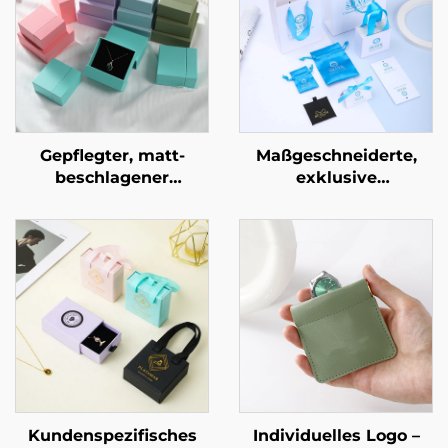
Gepflegter, matt-
Maßgeschneiderte,
beschlagener
exklusive
zweistufiger
Schubladenschachtel
Schubladentresor aus
mit Auszugfunktion –
geometrischem
Exquisites, stabiles
Karton für eine
Karton-
exklusive
Schmuckverpackungsge
Schmuckmarke –
für Luxus-Halsketten, -
avantgardistische
Ringe und andere
Identitätsverpackung
signifikante
Schmuckstücke
Kundenspezifisches
Individuelles Logo –